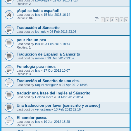
Last post by
kokoyaya
«
02 Apr 2013 17:14
Replies:
2
¡Aquí se habla español!
Last post by
Isis
«
15 Mar 2013 16:14
Replies:
84
1
2
3
4
5
6
Traducción al Sánscrito
Last post by
leo_rulo
«
08 Feb 2013 23:08
pour rire un peu
Last post by
Isis
«
03 Feb 2013 18:44
Replies:
1
Traduccion de Español a Sanscrito
Last post by
mateo
«
29 Dec 2012 23:57
Fonologia para ninos
Last post by
Isis
«
17 Oct 2012 10:07
Replies:
3
Traducción al Sancrito de una cita.
Last post by
raquel rodriguez
«
24 Apr 2012 18:06
traducir una frase del inglés al Sánscrito
Last post by
Helena mdrz
«
31 Mar 2012 20:54
Una traduccion por favor [sanscrito y arameo]
Last post by
venustiana
«
13 Feb 2012 22:16
El condor passa.
Last post by
Isis
«
10 Jan 2012 15:28
Replies:
3