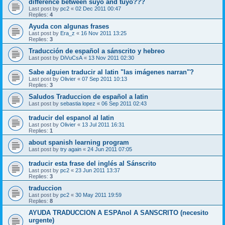
difference between suyo and tuyo???
Last post by
pc2
«
02 Dec 2011 00:47
Replies:
4
Ayuda con algunas frases
Last post by
Era_z
«
16 Nov 2011 13:25
Replies:
3
Traducción de español a sánscrito y hebreo
Last post by
DiVuCsA
«
13 Nov 2011 02:30
Sabe alguien traducir al latin "las imágenes narran"?
Last post by
Olivier
«
07 Sep 2011 10:13
Replies:
3
Saludos Traduccion de español a latin
Last post by
sebastia lopez
«
06 Sep 2011 02:43
traducir del espanol al latin
Last post by
Olivier
«
13 Jul 2011 16:31
Replies:
1
about spanish learning program
Last post by
try again
«
24 Jun 2011 07:05
traducir esta frase del inglés al Sánscrito
Last post by
pc2
«
23 Jun 2011 13:37
Replies:
3
traduccion
Last post by
pc2
«
30 May 2011 19:59
Replies:
8
AYUDA TRADUCCION A ESPAnol A SANSCRITO (necesito
urgente)