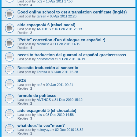
Last post by
pc2
«
10 Apr 2011 17:56
Replies:
4
Good online school to get a translation certificate (inglés)
Last post by
tarzan
«
03 Apr 2011 22:26
aide espagnol# 6 (rafael nadal)
Last post by
ANTHOS
«
16 Feb 2011 23:13
Replies:
2
"Petite" correction d'un dialogue en español :)
Last post by
Manuela
«
11 Feb 2011 14:15
Replies:
4
necesito traduccion del guarani al español graciasssssss
Last post by
carlosmetal
«
09 Feb 2011 04:19
Necesito traducción al sanscrito
Last post by
Teresa
«
30 Jan 2011 16:28
SOS
Last post by
pc2
«
09 Jan 2011 00:21
Replies:
2
formule de politesse
Last post by
ANTHOS
«
31 Dec 2010 15:12
Replies:
2
aide espagnol# 5 (el chocolate)
Last post by
Isis
«
03 Dec 2010 14:56
Replies:
3
what does"lo veo"mean?
Last post by
kokoyaya
«
02 Dec 2010 18:32
Replies:
1