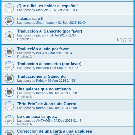
¡Qué difícil es hablar el español!
Last post by
Manuela
«
16 Oct 2015 10:43
nakerar cale !!!
Last post by
Sinto-rhitano
«
01 Sep 2015 10:40
Traduccion al Sanscrito (por favor)
Last post by
pucam
«
01 Jul 2015 02:35
Replies:
15
1
2
Traducción a latín por favor
Last post by
Isis
«
05 Mar 2015 10:54
Replies:
2
Traduccion al sanscrito (por favor)!
Last post by
kmmarin
«
08 Sep 2014 19:21
Traducciones al Sanscrito
Last post by
Pablo
«
05 Aug 2014 14:59
Una palabra que no entiendo
Last post by
tarzan
«
06 Dec 2013 16:58
Replies:
3
"Frio Frio" de Juan Luis Guerra
Last post by
tarzan
«
05 Dec 2013 18:08
Lo que pasa es que...
Last post by
ANTHOS
«
04 Dec 2013 01:46
Replies:
4
Correccion de una carta a una alcaldesa