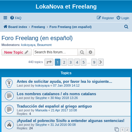
LokaNova et Freelang
FAQ
Register
Login
S
Board index
Freelang
Foro Freelang (en español)
e
Foro Freelang (en español)
a
Moderators:
kokoyaya
,
Beaumont
r
Search
Advanced search
New Topic
c
Page
1
of
9
1
2
3
4
5
9
Next
440 topics
h
…
Topics
Antes de solicitar ayuda, por favor lea lo siguiente...
Last post by
kokoyaya
«
07 Jan 2009 14:12
Los nombres catalanos / els noms catalans
Last post by
Sisyphe
«
30 May 2018 13:26
Traducción del español al griego antiguo
Last post by
Manuela
«
21 Apr 2017 10:08
Replies:
4
¡Ayudad el pobrecito Sisifo a entender algunas sentencias!
Last post by
Sisyphe
«
31 Jul 2016 00:08
Replies:
24
1
2