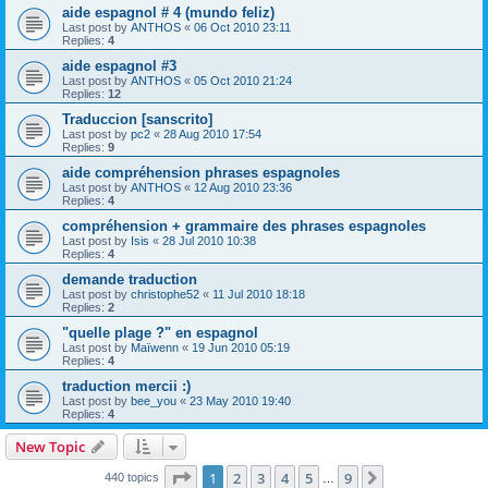
aide espagnol # 4 (mundo feliz)
Last post by
ANTHOS
«
06 Oct 2010 23:11
Replies:
4
aide espagnol #3
Last post by
ANTHOS
«
05 Oct 2010 21:24
Replies:
12
Traduccion [sanscrito]
Last post by
pc2
«
28 Aug 2010 17:54
Replies:
9
aide compréhension phrases espagnoles
Last post by
ANTHOS
«
12 Aug 2010 23:36
Replies:
4
compréhension + grammaire des phrases espagnoles
Last post by
Isis
«
28 Jul 2010 10:38
Replies:
4
demande traduction
Last post by
christophe52
«
11 Jul 2010 18:18
Replies:
2
"quelle plage ?" en espagnol
Last post by
Maïwenn
«
19 Jun 2010 05:19
Replies:
4
traduction mercii :)
Last post by
bee_you
«
23 May 2010 19:40
Replies:
4
New Topic
Page
1
of
9
1
2
3
4
5
9
Next
440 topics
…