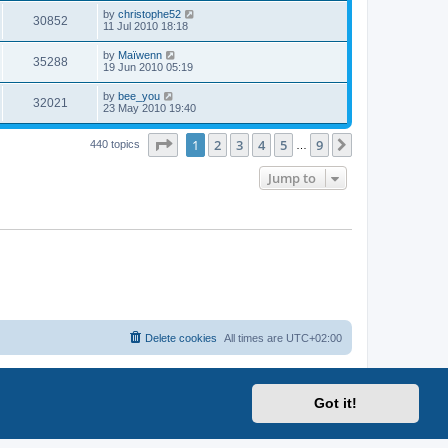
by
christophe52
30852
11 Jul 2010 18:18
by
Maïwenn
35288
19 Jun 2010 05:19
by
bee_you
32021
23 May 2010 19:40
Page
1
of
9
1
2
3
4
5
9
Next
440 topics
…
Jump to
Delete cookies
All times are
UTC+02:00
Got it!