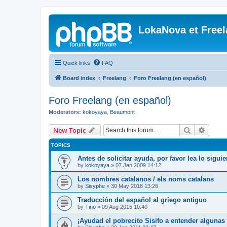
LokaNova et Free
Quick links
FAQ
Board index
Freelang
Foro Freelang (en español)
Foro Freelang (en español)
Moderators:
kokoyaya
,
Beaumont
Search
Advanc
New Topic
TOPICS
Antes de solicitar ayuda, por favor lea lo siguien
by
kokoyaya
»
07 Jan 2009 14:12
Los nombres catalanos / els noms catalans
by
Sisyphe
»
30 May 2018 13:26
Traducción del español al griego antiguo
by
Tino
»
09 Aug 2015 10:40
¡Ayudad el pobrecito Sisifo a entender algunas