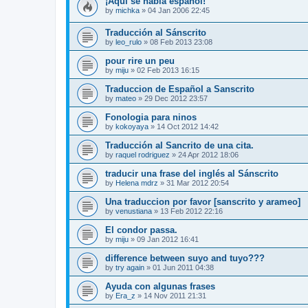
¡Aquí se habla español!
by
michka
»
04 Jan 2006 22:45
Traducción al Sánscrito
by
leo_rulo
»
08 Feb 2013 23:08
pour rire un peu
by
miju
»
02 Feb 2013 16:15
Traduccion de Español a Sanscrito
by
mateo
»
29 Dec 2012 23:57
Fonologia para ninos
by
kokoyaya
»
14 Oct 2012 14:42
Traducción al Sancrito de una cita.
by
raquel rodriguez
»
24 Apr 2012 18:06
traducir una frase del inglés al Sánscrito
by
Helena mdrz
»
31 Mar 2012 20:54
Una traduccion por favor [sanscrito y arameo]
by
venustiana
»
13 Feb 2012 22:16
El condor passa.
by
miju
»
09 Jan 2012 16:41
difference between suyo and tuyo???
by
try again
»
01 Jun 2011 04:38
Ayuda con algunas frases
by
Era_z
»
14 Nov 2011 21:31