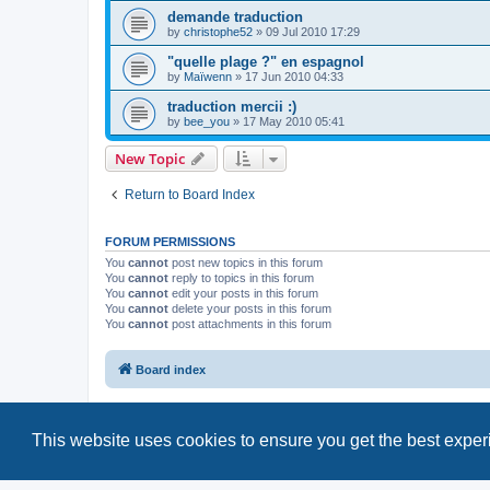
demande traduction
by
christophe52
»
09 Jul 2010 17:29
"quelle plage ?" en espagnol
by
Maïwenn
»
17 Jun 2010 04:33
traduction mercii :)
by
bee_you
»
17 May 2010 05:41
New Topic
Return to Board Index
FORUM PERMISSIONS
You
cannot
post new topics in this forum
You
cannot
reply to topics in this forum
You
cannot
edit your posts in this forum
You
cannot
delete your posts in this forum
You
cannot
post attachments in this forum
Board index
This website uses cookies to ensure you get the best expe