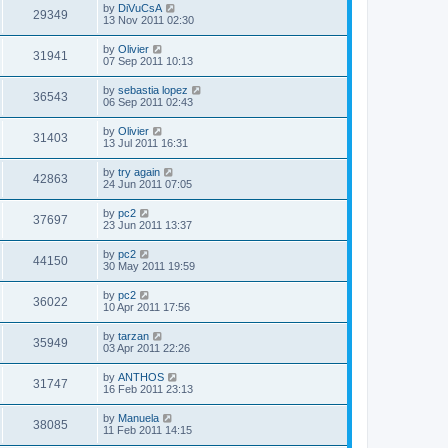
by
DiVuCsA
29349
13 Nov 2011 02:30
by
Olivier
31941
07 Sep 2011 10:13
by
sebastia lopez
36543
06 Sep 2011 02:43
by
Olivier
31403
13 Jul 2011 16:31
by
try again
42863
24 Jun 2011 07:05
by
pc2
37697
23 Jun 2011 13:37
by
pc2
44150
30 May 2011 19:59
by
pc2
36022
10 Apr 2011 17:56
by
tarzan
35949
03 Apr 2011 22:26
by
ANTHOS
31747
16 Feb 2011 23:13
by
Manuela
38085
11 Feb 2011 14:15