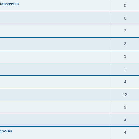
ciasssssss
0
0
2
2
3
1
4
12
9
4
gnoles
4