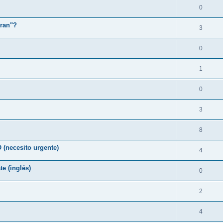
0
rran"?
3
0
1
0
3
8
necesito urgente)
4
te (inglés)
0
2
4