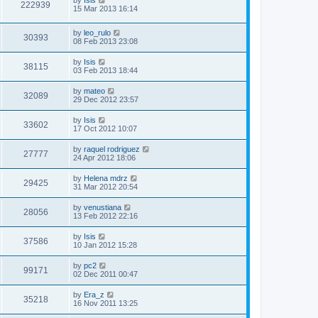
222939
15 Mar 2013 16:14
by
leo_rulo
30393
08 Feb 2013 23:08
by
Isis
38115
03 Feb 2013 18:44
by
mateo
32089
29 Dec 2012 23:57
by
Isis
33602
17 Oct 2012 10:07
by
raquel rodriguez
27777
24 Apr 2012 18:06
by
Helena mdrz
29425
31 Mar 2012 20:54
by
venustiana
28056
13 Feb 2012 22:16
by
Isis
37586
10 Jan 2012 15:28
by
pc2
99171
02 Dec 2011 00:47
by
Era_z
35218
16 Nov 2011 13:25