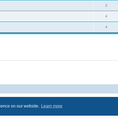
2
4
4
Powered by
phpBB
® Forum Software © phpBB Limited
Privacy
|
Terms
rience on our website.
Learn more