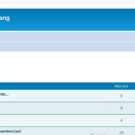
lang
ed search
REPLIES
te...
0
0
4
 sentencias!
24