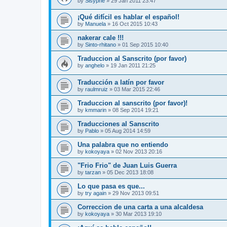
by
Sisyphe
»
29 Jan 2011 23:47
¡Qué difícil es hablar el español!
by
Manuela
»
16 Oct 2015 10:43
nakerar cale !!!
by
Sinto-rhitano
»
01 Sep 2015 10:40
Traduccion al Sanscrito (por favor)
by
anghelo
»
19 Jan 2011 21:25
Traducción a latín por favor
by
raulmruiz
»
03 Mar 2015 22:46
Traduccion al sanscrito (por favor)!
by
kmmarin
»
08 Sep 2014 19:21
Traducciones al Sanscrito
by
Pablo
»
05 Aug 2014 14:59
Una palabra que no entiendo
by
kokoyaya
»
02 Nov 2013 20:16
"Frio Frio" de Juan Luis Guerra
by
tarzan
»
05 Dec 2013 18:08
Lo que pasa es que...
by
try again
»
29 Nov 2013 09:51
Correccion de una carta a una alcaldesa
by
kokoyaya
»
30 Mar 2013 19:10