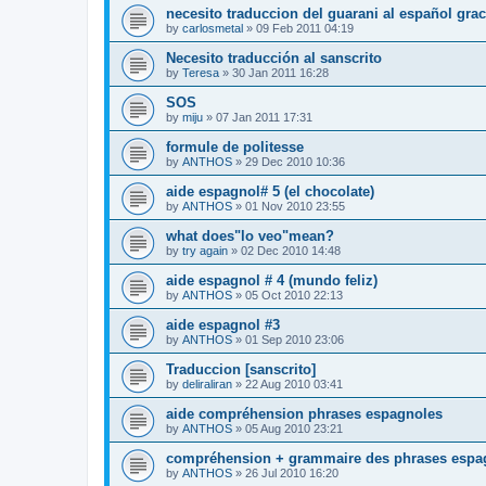
necesito traduccion del guarani al español gra
by
carlosmetal
»
09 Feb 2011 04:19
Necesito traducción al sanscrito
by
Teresa
»
30 Jan 2011 16:28
SOS
by
miju
»
07 Jan 2011 17:31
formule de politesse
by
ANTHOS
»
29 Dec 2010 10:36
aide espagnol# 5 (el chocolate)
by
ANTHOS
»
01 Nov 2010 23:55
what does"lo veo"mean?
by
try again
»
02 Dec 2010 14:48
aide espagnol # 4 (mundo feliz)
by
ANTHOS
»
05 Oct 2010 22:13
aide espagnol #3
by
ANTHOS
»
01 Sep 2010 23:06
Traduccion [sanscrito]
by
deliraliran
»
22 Aug 2010 03:41
aide compréhension phrases espagnoles
by
ANTHOS
»
05 Aug 2010 23:21
compréhension + grammaire des phrases espa
by
ANTHOS
»
26 Jul 2010 16:20