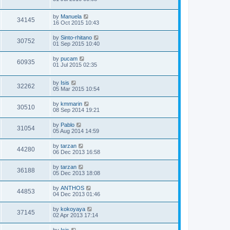
by
Manuela
34145
16 Oct 2015 10:43
by
Sinto-rhitano
30752
01 Sep 2015 10:40
by
pucam
60935
01 Jul 2015 02:35
by
Isis
32262
05 Mar 2015 10:54
by
kmmarin
30510
08 Sep 2014 19:21
by
Pablo
31054
05 Aug 2014 14:59
by
tarzan
44280
06 Dec 2013 16:58
by
tarzan
36188
05 Dec 2013 18:08
by
ANTHOS
44853
04 Dec 2013 01:46
by
kokoyaya
37145
02 Apr 2013 17:14
by
Isis