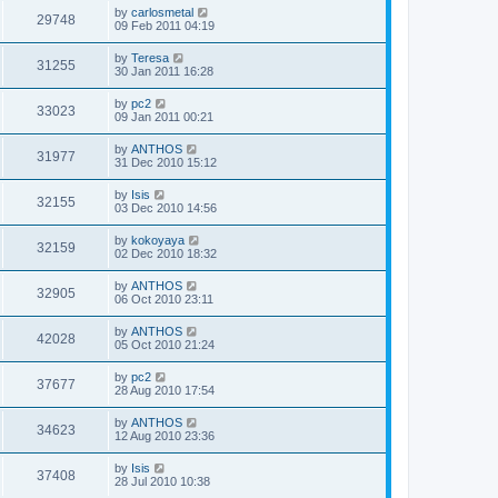
by
carlosmetal
29748
09 Feb 2011 04:19
by
Teresa
31255
30 Jan 2011 16:28
by
pc2
33023
09 Jan 2011 00:21
by
ANTHOS
31977
31 Dec 2010 15:12
by
Isis
32155
03 Dec 2010 14:56
by
kokoyaya
32159
02 Dec 2010 18:32
by
ANTHOS
32905
06 Oct 2010 23:11
by
ANTHOS
42028
05 Oct 2010 21:24
by
pc2
37677
28 Aug 2010 17:54
by
ANTHOS
34623
12 Aug 2010 23:36
by
Isis
37408
28 Jul 2010 10:38