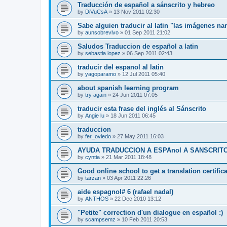
Traducción de español a sánscrito y hebreo
by
DiVuCsA
»
13 Nov 2011 02:30
Sabe alguien traducir al latin "las imágenes na
by
aunsobrevivo
»
01 Sep 2011 21:02
Saludos Traduccion de español a latin
by
sebastia lopez
»
06 Sep 2011 02:43
traducir del espanol al latin
by
yagoparamo
»
12 Jul 2011 05:40
about spanish learning program
by
try again
»
24 Jun 2011 07:05
traducir esta frase del inglés al Sánscrito
by
Angie lu
»
18 Jun 2011 06:45
traduccion
by
fer_oviedo
»
27 May 2011 16:03
AYUDA TRADUCCION A ESPAnol A SANSCRITO (
by
cyntia
»
21 Mar 2011 18:48
Good online school to get a translation certifica
by
tarzan
»
03 Apr 2011 22:26
aide espagnol# 6 (rafael nadal)
by
ANTHOS
»
22 Dec 2010 13:12
"Petite" correction d'un dialogue en español :)
by
scampsemz
»
10 Feb 2011 20:53