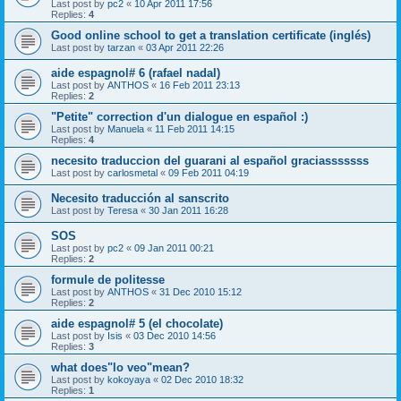
Last post by
pc2
«
10 Apr 2011 17:56
Replies:
4
Good online school to get a translation certificate (inglés)
Last post by
tarzan
«
03 Apr 2011 22:26
aide espagnol# 6 (rafael nadal)
Last post by
ANTHOS
«
16 Feb 2011 23:13
Replies:
2
"Petite" correction d'un dialogue en español :)
Last post by
Manuela
«
11 Feb 2011 14:15
Replies:
4
necesito traduccion del guarani al español graciasssssss
Last post by
carlosmetal
«
09 Feb 2011 04:19
Necesito traducción al sanscrito
Last post by
Teresa
«
30 Jan 2011 16:28
SOS
Last post by
pc2
«
09 Jan 2011 00:21
Replies:
2
formule de politesse
Last post by
ANTHOS
«
31 Dec 2010 15:12
Replies:
2
aide espagnol# 5 (el chocolate)
Last post by
Isis
«
03 Dec 2010 14:56
Replies:
3
what does"lo veo"mean?
Last post by
kokoyaya
«
02 Dec 2010 18:32
Replies:
1