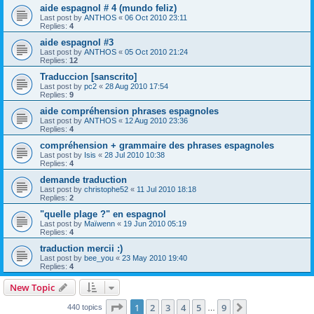
aide espagnol # 4 (mundo feliz)
Last post by
ANTHOS
«
06 Oct 2010 23:11
Replies:
4
aide espagnol #3
Last post by
ANTHOS
«
05 Oct 2010 21:24
Replies:
12
Traduccion [sanscrito]
Last post by
pc2
«
28 Aug 2010 17:54
Replies:
9
aide compréhension phrases espagnoles
Last post by
ANTHOS
«
12 Aug 2010 23:36
Replies:
4
compréhension + grammaire des phrases espagnoles
Last post by
Isis
«
28 Jul 2010 10:38
Replies:
4
demande traduction
Last post by
christophe52
«
11 Jul 2010 18:18
Replies:
2
"quelle plage ?" en espagnol
Last post by
Maïwenn
«
19 Jun 2010 05:19
Replies:
4
traduction mercii :)
Last post by
bee_you
«
23 May 2010 19:40
Replies:
4
New Topic
Page
1
of
9
1
2
3
4
5
9
Next
440 topics
…