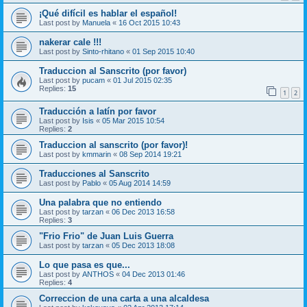
¡Qué difícil es hablar el español!
Last post by
Manuela
«
16 Oct 2015 10:43
nakerar cale !!!
Last post by
Sinto-rhitano
«
01 Sep 2015 10:40
Traduccion al Sanscrito (por favor)
Last post by
pucam
«
01 Jul 2015 02:35
Replies:
15
1
2
Traducción a latín por favor
Last post by
Isis
«
05 Mar 2015 10:54
Replies:
2
Traduccion al sanscrito (por favor)!
Last post by
kmmarin
«
08 Sep 2014 19:21
Traducciones al Sanscrito
Last post by
Pablo
«
05 Aug 2014 14:59
Una palabra que no entiendo
Last post by
tarzan
«
06 Dec 2013 16:58
Replies:
3
"Frio Frio" de Juan Luis Guerra
Last post by
tarzan
«
05 Dec 2013 18:08
Lo que pasa es que...
Last post by
ANTHOS
«
04 Dec 2013 01:46
Replies:
4
Correccion de una carta a una alcaldesa