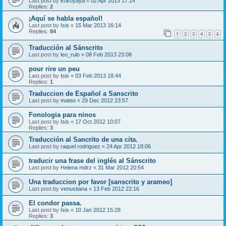
Last post by
kokoyaya
«
02 Apr 2013 17:14
Replies:
2
¡Aquí se habla español!
Last post by
Isis
«
15 Mar 2013 16:14
Replies:
84
1
2
3
4
5
6
Traducción al Sánscrito
Last post by
leo_rulo
«
08 Feb 2013 23:08
pour rire un peu
Last post by
Isis
«
03 Feb 2013 18:44
Replies:
1
Traduccion de Español a Sanscrito
Last post by
mateo
«
29 Dec 2012 23:57
Fonologia para ninos
Last post by
Isis
«
17 Oct 2012 10:07
Replies:
3
Traducción al Sancrito de una cita.
Last post by
raquel rodriguez
«
24 Apr 2012 18:06
traducir una frase del inglés al Sánscrito
Last post by
Helena mdrz
«
31 Mar 2012 20:54
Una traduccion por favor [sanscrito y arameo]
Last post by
venustiana
«
13 Feb 2012 22:16
El condor passa.
Last post by
Isis
«
10 Jan 2012 15:28
Replies:
3