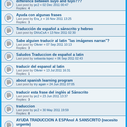
difference between suyo and tuyo???
Last post by
pc2
«
02 Dec 2011 00:47
Replies:
4
Ayuda con algunas frases
Last post by
Era_z
«
16 Nov 2011 13:25
Replies:
3
Traducción de español a sánscrito y hebreo
Last post by
DiVuCsA
«
13 Nov 2011 02:30
Sabe alguien traducir al latin "las imágenes narran"?
Last post by
Olivier
«
07 Sep 2011 10:13
Replies:
3
Saludos Traduccion de español a latin
Last post by
sebastia lopez
«
06 Sep 2011 02:43
traducir del espanol al latin
Last post by
Olivier
«
13 Jul 2011 16:31
Replies:
1
about spanish learning program
Last post by
try again
«
24 Jun 2011 07:05
traducir esta frase del inglés al Sánscrito
Last post by
pc2
«
23 Jun 2011 13:37
Replies:
3
traduccion
Last post by
pc2
«
30 May 2011 19:59
Replies:
8
AYUDA TRADUCCION A ESPAnol A SANSCRITO (necesito
urgente)