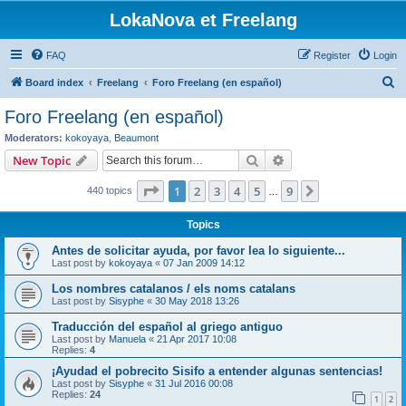
LokaNova et Freelang
FAQ
Register
Login
S
Board index
Freelang
Foro Freelang (en español)
e
Foro Freelang (en español)
a
Moderators:
kokoyaya
,
Beaumont
r
Search
Advanced search
New Topic
c
Page
1
of
9
1
2
3
4
5
9
Next
440 topics
h
…
Topics
Antes de solicitar ayuda, por favor lea lo siguiente...
Last post by
kokoyaya
«
07 Jan 2009 14:12
Los nombres catalanos / els noms catalans
Last post by
Sisyphe
«
30 May 2018 13:26
Traducción del español al griego antiguo
Last post by
Manuela
«
21 Apr 2017 10:08
Replies:
4
¡Ayudad el pobrecito Sisifo a entender algunas sentencias!
Last post by
Sisyphe
«
31 Jul 2016 00:08
Replies:
24
1
2