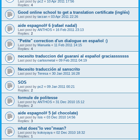
Last post by
pc2
«
10 Apr 2011 17:56
Replies:
4
Good online school to get a translation certificate (inglés)
Last post by
tarzan
«
03 Apr 2011 22:26
aide espagnol# 6 (rafael nadal)
Last post by
ANTHOS
«
16 Feb 2011 23:13
Replies:
2
"Petite" correction d'un dialogue en español :)
Last post by
Manuela
«
11 Feb 2011 14:15
Replies:
4
necesito traduccion del guarani al español graciasssssss
Last post by
carlosmetal
«
09 Feb 2011 04:19
Necesito traducción al sanscrito
Last post by
Teresa
«
30 Jan 2011 16:28
SOS
Last post by
pc2
«
09 Jan 2011 00:21
Replies:
2
formule de politesse
Last post by
ANTHOS
«
31 Dec 2010 15:12
Replies:
2
aide espagnol# 5 (el chocolate)
Last post by
Isis
«
03 Dec 2010 14:56
Replies:
3
what does"lo veo"mean?
Last post by
kokoyaya
«
02 Dec 2010 18:32
Replies:
1