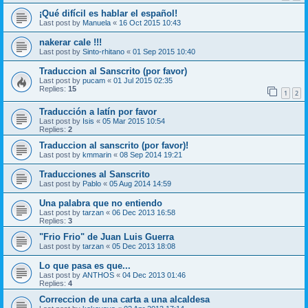
¡Qué difícil es hablar el español!
Last post by
Manuela
«
16 Oct 2015 10:43
nakerar cale !!!
Last post by
Sinto-rhitano
«
01 Sep 2015 10:40
Traduccion al Sanscrito (por favor)
Last post by
pucam
«
01 Jul 2015 02:35
Replies:
15
1
2
Traducción a latín por favor
Last post by
Isis
«
05 Mar 2015 10:54
Replies:
2
Traduccion al sanscrito (por favor)!
Last post by
kmmarin
«
08 Sep 2014 19:21
Traducciones al Sanscrito
Last post by
Pablo
«
05 Aug 2014 14:59
Una palabra que no entiendo
Last post by
tarzan
«
06 Dec 2013 16:58
Replies:
3
"Frio Frio" de Juan Luis Guerra
Last post by
tarzan
«
05 Dec 2013 18:08
Lo que pasa es que...
Last post by
ANTHOS
«
04 Dec 2013 01:46
Replies:
4
Correccion de una carta a una alcaldesa