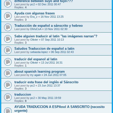
difference between suyo and tuyo???
Last post by
pc2
«
02 Dec 2011 00:47
Replies:
4
Ayuda con algunas frases
Last post by
Era_z
«
16 Nov 2011 13:25
Replies:
3
Traducción de español a sánscrito y hebreo
Last post by
DiVuCsA
«
13 Nov 2011 02:30
Sabe alguien traducir al latin "las imágenes narran"?
Last post by
Olivier
«
07 Sep 2011 10:13
Replies:
3
Saludos Traduccion de español a latin
Last post by
sebastia lopez
«
06 Sep 2011 02:43
traducir del espanol al latin
Last post by
Olivier
«
13 Jul 2011 16:31
Replies:
1
about spanish learning program
Last post by
try again
«
24 Jun 2011 07:05
traducir esta frase del inglés al Sánscrito
Last post by
pc2
«
23 Jun 2011 13:37
Replies:
3
traduccion
Last post by
pc2
«
30 May 2011 19:59
Replies:
8
AYUDA TRADUCCION A ESPAnol A SANSCRITO (necesito
urgente)