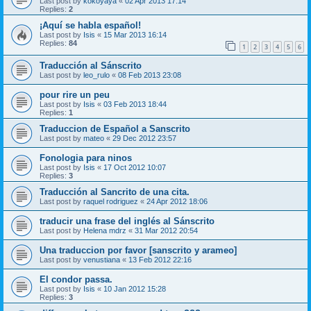
Last post by
kokoyaya
«
02 Apr 2013 17:14
Replies:
2
¡Aquí se habla español!
Last post by
Isis
«
15 Mar 2013 16:14
Replies:
84
1
2
3
4
5
6
Traducción al Sánscrito
Last post by
leo_rulo
«
08 Feb 2013 23:08
pour rire un peu
Last post by
Isis
«
03 Feb 2013 18:44
Replies:
1
Traduccion de Español a Sanscrito
Last post by
mateo
«
29 Dec 2012 23:57
Fonologia para ninos
Last post by
Isis
«
17 Oct 2012 10:07
Replies:
3
Traducción al Sancrito de una cita.
Last post by
raquel rodriguez
«
24 Apr 2012 18:06
traducir una frase del inglés al Sánscrito
Last post by
Helena mdrz
«
31 Mar 2012 20:54
Una traduccion por favor [sanscrito y arameo]
Last post by
venustiana
«
13 Feb 2012 22:16
El condor passa.
Last post by
Isis
«
10 Jan 2012 15:28
Replies:
3