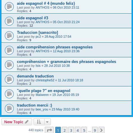
aide espagnol # 4 (mundo feliz)
Last post by
ANTHOS
«
06 Oct 2010 23:11
Replies:
4
aide espagnol #3
Last post by
ANTHOS
«
05 Oct 2010 21:24
Replies:
12
Traduccion [sanscrito]
Last post by
pc2
«
28 Aug 2010 17:54
Replies:
9
aide compréhension phrases espagnoles
Last post by
ANTHOS
«
12 Aug 2010 23:36
Replies:
4
compréhension + grammaire des phrases espagnoles
Last post by
Isis
«
28 Jul 2010 10:38
Replies:
4
demande traduction
Last post by
christophe52
«
11 Jul 2010 18:18
Replies:
2
"quelle plage ?" en espagnol
Last post by
Maïwenn
«
19 Jun 2010 05:19
Replies:
4
traduction mercii :)
Last post by
bee_you
«
23 May 2010 19:40
Replies:
4
New Topic
Page
1
of
9
1
2
3
4
5
9
Next
440 topics
…