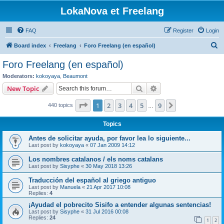
LokaNova et Freelang
FAQ
Register
Login
S
Board index
Freelang
Foro Freelang (en español)
e
Foro Freelang (en español)
a
Moderators:
kokoyaya
,
Beaumont
r
Search
Advanced search
New Topic
c
Page
1
of
9
1
2
3
4
5
9
Next
440 topics
h
…
Topics
Antes de solicitar ayuda, por favor lea lo siguiente...
Last post by
kokoyaya
«
07 Jan 2009 14:12
Los nombres catalanos / els noms catalans
Last post by
Sisyphe
«
30 May 2018 13:26
Traducción del español al griego antiguo
Last post by
Manuela
«
21 Apr 2017 10:08
Replies:
4
¡Ayudad el pobrecito Sisifo a entender algunas sentencias!
Last post by
Sisyphe
«
31 Jul 2016 00:08
Replies:
24
1
2