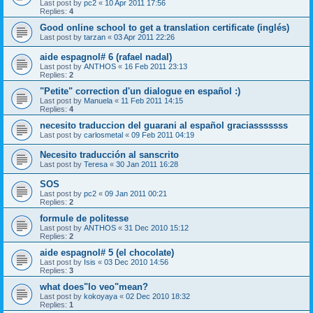
Last post by
pc2
«
10 Apr 2011 17:56
Replies:
4
Good online school to get a translation certificate (inglés)
Last post by
tarzan
«
03 Apr 2011 22:26
aide espagnol# 6 (rafael nadal)
Last post by
ANTHOS
«
16 Feb 2011 23:13
Replies:
2
"Petite" correction d'un dialogue en español :)
Last post by
Manuela
«
11 Feb 2011 14:15
Replies:
4
necesito traduccion del guarani al español graciasssssss
Last post by
carlosmetal
«
09 Feb 2011 04:19
Necesito traducción al sanscrito
Last post by
Teresa
«
30 Jan 2011 16:28
SOS
Last post by
pc2
«
09 Jan 2011 00:21
Replies:
2
formule de politesse
Last post by
ANTHOS
«
31 Dec 2010 15:12
Replies:
2
aide espagnol# 5 (el chocolate)
Last post by
Isis
«
03 Dec 2010 14:56
Replies:
3
what does"lo veo"mean?
Last post by
kokoyaya
«
02 Dec 2010 18:32
Replies:
1