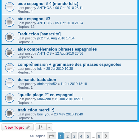
aide espagnol # 4 (mundo feliz)
Last post by
ANTHOS
«
06 Oct 2010 23:11
Replies:
4
aide espagnol #3
Last post by
ANTHOS
«
05 Oct 2010 21:24
Replies:
12
Traduccion [sanscrito]
Last post by
pc2
«
28 Aug 2010 17:54
Replies:
9
aide compréhension phrases espagnoles
Last post by
ANTHOS
«
12 Aug 2010 23:36
Replies:
4
compréhension + grammaire des phrases espagnoles
Last post by
Isis
«
28 Jul 2010 10:38
Replies:
4
demande traduction
Last post by
christophe52
«
11 Jul 2010 18:18
Replies:
2
"quelle plage ?" en espagnol
Last post by
Maïwenn
«
19 Jun 2010 05:19
Replies:
4
traduction mercii :)
Last post by
bee_you
«
23 May 2010 19:40
Replies:
4
New Topic
Page
1
of
9
1
2
3
4
5
9
Next
440 topics
…