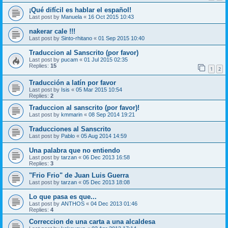
¡Qué difícil es hablar el español!
Last post by
Manuela
«
16 Oct 2015 10:43
nakerar cale !!!
Last post by
Sinto-rhitano
«
01 Sep 2015 10:40
Traduccion al Sanscrito (por favor)
Last post by
pucam
«
01 Jul 2015 02:35
Replies:
15
1
2
Traducción a latín por favor
Last post by
Isis
«
05 Mar 2015 10:54
Replies:
2
Traduccion al sanscrito (por favor)!
Last post by
kmmarin
«
08 Sep 2014 19:21
Traducciones al Sanscrito
Last post by
Pablo
«
05 Aug 2014 14:59
Una palabra que no entiendo
Last post by
tarzan
«
06 Dec 2013 16:58
Replies:
3
"Frio Frio" de Juan Luis Guerra
Last post by
tarzan
«
05 Dec 2013 18:08
Lo que pasa es que...
Last post by
ANTHOS
«
04 Dec 2013 01:46
Replies:
4
Correccion de una carta a una alcaldesa