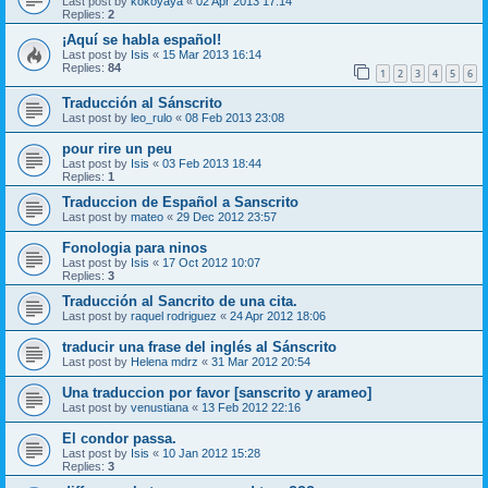
Last post by
kokoyaya
«
02 Apr 2013 17:14
Replies:
2
¡Aquí se habla español!
Last post by
Isis
«
15 Mar 2013 16:14
Replies:
84
1
2
3
4
5
6
Traducción al Sánscrito
Last post by
leo_rulo
«
08 Feb 2013 23:08
pour rire un peu
Last post by
Isis
«
03 Feb 2013 18:44
Replies:
1
Traduccion de Español a Sanscrito
Last post by
mateo
«
29 Dec 2012 23:57
Fonologia para ninos
Last post by
Isis
«
17 Oct 2012 10:07
Replies:
3
Traducción al Sancrito de una cita.
Last post by
raquel rodriguez
«
24 Apr 2012 18:06
traducir una frase del inglés al Sánscrito
Last post by
Helena mdrz
«
31 Mar 2012 20:54
Una traduccion por favor [sanscrito y arameo]
Last post by
venustiana
«
13 Feb 2012 22:16
El condor passa.
Last post by
Isis
«
10 Jan 2012 15:28
Replies:
3