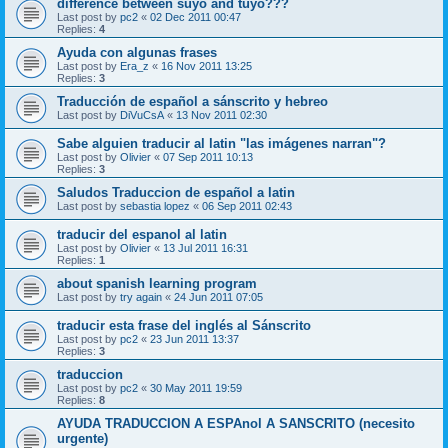
difference between suyo and tuyo???
Last post by
pc2
«
02 Dec 2011 00:47
Replies:
4
Ayuda con algunas frases
Last post by
Era_z
«
16 Nov 2011 13:25
Replies:
3
Traducción de español a sánscrito y hebreo
Last post by
DiVuCsA
«
13 Nov 2011 02:30
Sabe alguien traducir al latin "las imágenes narran"?
Last post by
Olivier
«
07 Sep 2011 10:13
Replies:
3
Saludos Traduccion de español a latin
Last post by
sebastia lopez
«
06 Sep 2011 02:43
traducir del espanol al latin
Last post by
Olivier
«
13 Jul 2011 16:31
Replies:
1
about spanish learning program
Last post by
try again
«
24 Jun 2011 07:05
traducir esta frase del inglés al Sánscrito
Last post by
pc2
«
23 Jun 2011 13:37
Replies:
3
traduccion
Last post by
pc2
«
30 May 2011 19:59
Replies:
8
AYUDA TRADUCCION A ESPAnol A SANSCRITO (necesito
urgente)