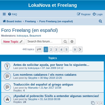
LokaNova et Freelang
FAQ
Register
Login
S
Board index
Freelang
Foro Freelang (en español)
e
Foro Freelang (en español)
a
Moderators:
kokoyaya
,
Beaumont
r
Search
Advanced search
New Topic
c
Page
1
of
9
1
2
3
4
5
9
Next
440 topics
h
…
Topics
Antes de solicitar ayuda, por favor lea lo siguiente...
Last post by
kokoyaya
«
07 Jan 2009 14:12
Los nombres catalanos / els noms catalans
Last post by
Sisyphe
«
30 May 2018 13:26
Traducción del español al griego antiguo
Last post by
Manuela
«
21 Apr 2017 10:08
Replies:
4
¡Ayudad el pobrecito Sisifo a entender algunas sentencias!
Last post by
Sisyphe
«
31 Jul 2016 00:08
Replies:
24
1
2