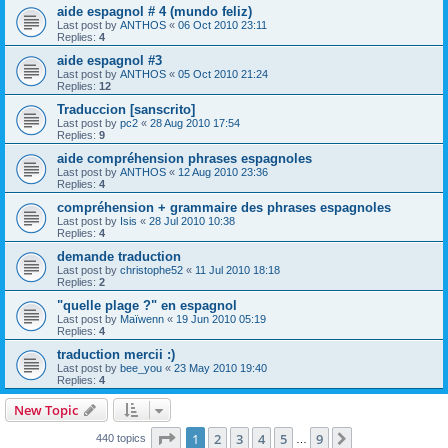
aide espagnol # 4 (mundo feliz)
Last post by
ANTHOS
«
06 Oct 2010 23:11
Replies:
4
aide espagnol #3
Last post by
ANTHOS
«
05 Oct 2010 21:24
Replies:
12
Traduccion [sanscrito]
Last post by
pc2
«
28 Aug 2010 17:54
Replies:
9
aide compréhension phrases espagnoles
Last post by
ANTHOS
«
12 Aug 2010 23:36
Replies:
4
compréhension + grammaire des phrases espagnoles
Last post by
Isis
«
28 Jul 2010 10:38
Replies:
4
demande traduction
Last post by
christophe52
«
11 Jul 2010 18:18
Replies:
2
"quelle plage ?" en espagnol
Last post by
Maïwenn
«
19 Jun 2010 05:19
Replies:
4
traduction mercii :)
Last post by
bee_you
«
23 May 2010 19:40
Replies:
4
New Topic
Page
1
of
9
1
2
3
4
5
9
Next
440 topics
…