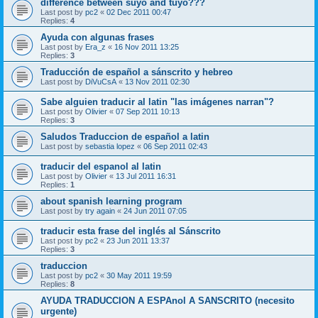
difference between suyo and tuyo???
Last post by
pc2
«
02 Dec 2011 00:47
Replies:
4
Ayuda con algunas frases
Last post by
Era_z
«
16 Nov 2011 13:25
Replies:
3
Traducción de español a sánscrito y hebreo
Last post by
DiVuCsA
«
13 Nov 2011 02:30
Sabe alguien traducir al latin "las imágenes narran"?
Last post by
Olivier
«
07 Sep 2011 10:13
Replies:
3
Saludos Traduccion de español a latin
Last post by
sebastia lopez
«
06 Sep 2011 02:43
traducir del espanol al latin
Last post by
Olivier
«
13 Jul 2011 16:31
Replies:
1
about spanish learning program
Last post by
try again
«
24 Jun 2011 07:05
traducir esta frase del inglés al Sánscrito
Last post by
pc2
«
23 Jun 2011 13:37
Replies:
3
traduccion
Last post by
pc2
«
30 May 2011 19:59
Replies:
8
AYUDA TRADUCCION A ESPAnol A SANSCRITO (necesito
urgente)