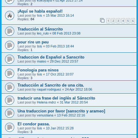
Last post by
kokoyaya
«
02 Apr 2013 17:14
Replies:
2
¡Aquí se habla español!
Last post by
Isis
«
15 Mar 2013 16:14
Replies:
84
1
2
3
4
5
6
Traducción al Sánscrito
Last post by
leo_rulo
«
08 Feb 2013 23:08
pour rire un peu
Last post by
Isis
«
03 Feb 2013 18:44
Replies:
1
Traduccion de Español a Sanscrito
Last post by
mateo
«
29 Dec 2012 23:57
Fonologia para ninos
Last post by
Isis
«
17 Oct 2012 10:07
Replies:
3
Traducción al Sancrito de una cita.
Last post by
raquel rodriguez
«
24 Apr 2012 18:06
traducir una frase del inglés al Sánscrito
Last post by
Helena mdrz
«
31 Mar 2012 20:54
Una traduccion por favor [sanscrito y arameo]
Last post by
venustiana
«
13 Feb 2012 22:16
El condor passa.
Last post by
Isis
«
10 Jan 2012 15:28
Replies:
3