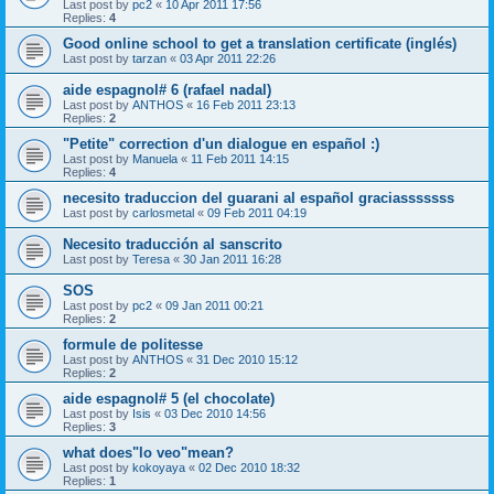
Last post by
pc2
«
10 Apr 2011 17:56
Replies:
4
Good online school to get a translation certificate (inglés)
Last post by
tarzan
«
03 Apr 2011 22:26
aide espagnol# 6 (rafael nadal)
Last post by
ANTHOS
«
16 Feb 2011 23:13
Replies:
2
"Petite" correction d'un dialogue en español :)
Last post by
Manuela
«
11 Feb 2011 14:15
Replies:
4
necesito traduccion del guarani al español graciasssssss
Last post by
carlosmetal
«
09 Feb 2011 04:19
Necesito traducción al sanscrito
Last post by
Teresa
«
30 Jan 2011 16:28
SOS
Last post by
pc2
«
09 Jan 2011 00:21
Replies:
2
formule de politesse
Last post by
ANTHOS
«
31 Dec 2010 15:12
Replies:
2
aide espagnol# 5 (el chocolate)
Last post by
Isis
«
03 Dec 2010 14:56
Replies:
3
what does"lo veo"mean?
Last post by
kokoyaya
«
02 Dec 2010 18:32
Replies:
1