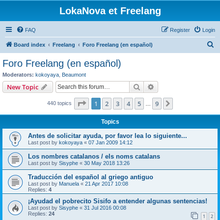
LokaNova et Freelang
FAQ
Register
Login
S
Board index
Freelang
Foro Freelang (en español)
e
Foro Freelang (en español)
a
Moderators:
kokoyaya
,
Beaumont
r
Search
Advanced search
New Topic
c
Page
1
of
9
1
2
3
4
5
9
Next
440 topics
h
…
Topics
Antes de solicitar ayuda, por favor lea lo siguiente...
Last post by
kokoyaya
«
07 Jan 2009 14:12
Los nombres catalanos / els noms catalans
Last post by
Sisyphe
«
30 May 2018 13:26
Traducción del español al griego antiguo
Last post by
Manuela
«
21 Apr 2017 10:08
Replies:
4
¡Ayudad el pobrecito Sisifo a entender algunas sentencias!
Last post by
Sisyphe
«
31 Jul 2016 00:08
Replies:
24
1
2