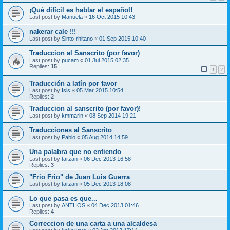
¡Qué difícil es hablar el español!
Last post by
Manuela
«
16 Oct 2015 10:43
nakerar cale !!!
Last post by
Sinto-rhitano
«
01 Sep 2015 10:40
Traduccion al Sanscrito (por favor)
Last post by
pucam
«
01 Jul 2015 02:35
Replies:
15
1
2
Traducción a latín por favor
Last post by
Isis
«
05 Mar 2015 10:54
Replies:
2
Traduccion al sanscrito (por favor)!
Last post by
kmmarin
«
08 Sep 2014 19:21
Traducciones al Sanscrito
Last post by
Pablo
«
05 Aug 2014 14:59
Una palabra que no entiendo
Last post by
tarzan
«
06 Dec 2013 16:58
Replies:
3
"Frio Frio" de Juan Luis Guerra
Last post by
tarzan
«
05 Dec 2013 18:08
Lo que pasa es que...
Last post by
ANTHOS
«
04 Dec 2013 01:46
Replies:
4
Correccion de una carta a una alcaldesa