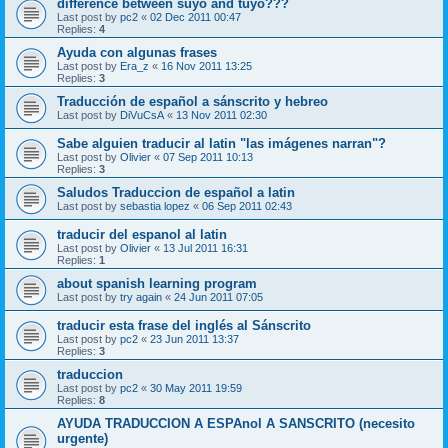
difference between suyo and tuyo???
Last post by
pc2
«
02 Dec 2011 00:47
Replies:
4
Ayuda con algunas frases
Last post by
Era_z
«
16 Nov 2011 13:25
Replies:
3
Traducción de español a sánscrito y hebreo
Last post by
DiVuCsA
«
13 Nov 2011 02:30
Sabe alguien traducir al latin "las imágenes narran"?
Last post by
Olivier
«
07 Sep 2011 10:13
Replies:
3
Saludos Traduccion de español a latin
Last post by
sebastia lopez
«
06 Sep 2011 02:43
traducir del espanol al latin
Last post by
Olivier
«
13 Jul 2011 16:31
Replies:
1
about spanish learning program
Last post by
try again
«
24 Jun 2011 07:05
traducir esta frase del inglés al Sánscrito
Last post by
pc2
«
23 Jun 2011 13:37
Replies:
3
traduccion
Last post by
pc2
«
30 May 2011 19:59
Replies:
8
AYUDA TRADUCCION A ESPAnol A SANSCRITO (necesito
urgente)