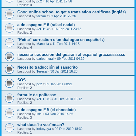
Last post by
pc2
«
10 Apr 2011 17:56
Replies:
4
Good online school to get a translation certificate (inglés)
Last post by
tarzan
«
03 Apr 2011 22:26
aide espagnol# 6 (rafael nadal)
Last post by
ANTHOS
«
16 Feb 2011 23:13
Replies:
2
"Petite" correction d'un dialogue en español :)
Last post by
Manuela
«
11 Feb 2011 14:15
Replies:
4
necesito traduccion del guarani al español graciasssssss
Last post by
carlosmetal
«
09 Feb 2011 04:19
Necesito traducción al sanscrito
Last post by
Teresa
«
30 Jan 2011 16:28
SOS
Last post by
pc2
«
09 Jan 2011 00:21
Replies:
2
formule de politesse
Last post by
ANTHOS
«
31 Dec 2010 15:12
Replies:
2
aide espagnol# 5 (el chocolate)
Last post by
Isis
«
03 Dec 2010 14:56
Replies:
3
what does"lo veo"mean?
Last post by
kokoyaya
«
02 Dec 2010 18:32
Replies:
1