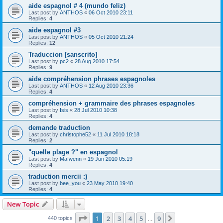
aide espagnol # 4 (mundo feliz)
Last post by
ANTHOS
«
06 Oct 2010 23:11
Replies:
4
aide espagnol #3
Last post by
ANTHOS
«
05 Oct 2010 21:24
Replies:
12
Traduccion [sanscrito]
Last post by
pc2
«
28 Aug 2010 17:54
Replies:
9
aide compréhension phrases espagnoles
Last post by
ANTHOS
«
12 Aug 2010 23:36
Replies:
4
compréhension + grammaire des phrases espagnoles
Last post by
Isis
«
28 Jul 2010 10:38
Replies:
4
demande traduction
Last post by
christophe52
«
11 Jul 2010 18:18
Replies:
2
"quelle plage ?" en espagnol
Last post by
Maïwenn
«
19 Jun 2010 05:19
Replies:
4
traduction mercii :)
Last post by
bee_you
«
23 May 2010 19:40
Replies:
4
New Topic
Page
1
of
9
1
2
3
4
5
9
Next
440 topics
…