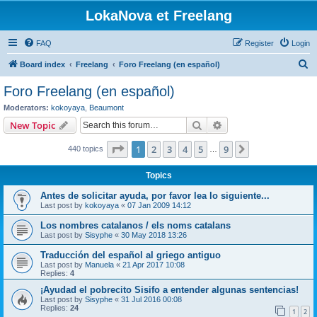
LokaNova et Freelang
FAQ
Register
Login
S
Board index
Freelang
Foro Freelang (en español)
e
Foro Freelang (en español)
a
Moderators:
kokoyaya
,
Beaumont
r
Search
Advanced search
New Topic
c
Page
1
of
9
1
2
3
4
5
9
Next
440 topics
h
…
Topics
Antes de solicitar ayuda, por favor lea lo siguiente...
Last post by
kokoyaya
«
07 Jan 2009 14:12
Los nombres catalanos / els noms catalans
Last post by
Sisyphe
«
30 May 2018 13:26
Traducción del español al griego antiguo
Last post by
Manuela
«
21 Apr 2017 10:08
Replies:
4
¡Ayudad el pobrecito Sisifo a entender algunas sentencias!
Last post by
Sisyphe
«
31 Jul 2016 00:08
Replies:
24
1
2