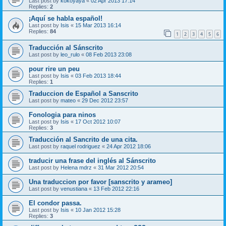
Last post by
kokoyaya
«
02 Apr 2013 17:14
Replies:
2
¡Aquí se habla español!
Last post by
Isis
«
15 Mar 2013 16:14
Replies:
84
1
2
3
4
5
6
Traducción al Sánscrito
Last post by
leo_rulo
«
08 Feb 2013 23:08
pour rire un peu
Last post by
Isis
«
03 Feb 2013 18:44
Replies:
1
Traduccion de Español a Sanscrito
Last post by
mateo
«
29 Dec 2012 23:57
Fonologia para ninos
Last post by
Isis
«
17 Oct 2012 10:07
Replies:
3
Traducción al Sancrito de una cita.
Last post by
raquel rodriguez
«
24 Apr 2012 18:06
traducir una frase del inglés al Sánscrito
Last post by
Helena mdrz
«
31 Mar 2012 20:54
Una traduccion por favor [sanscrito y arameo]
Last post by
venustiana
«
13 Feb 2012 22:16
El condor passa.
Last post by
Isis
«
10 Jan 2012 15:28
Replies:
3