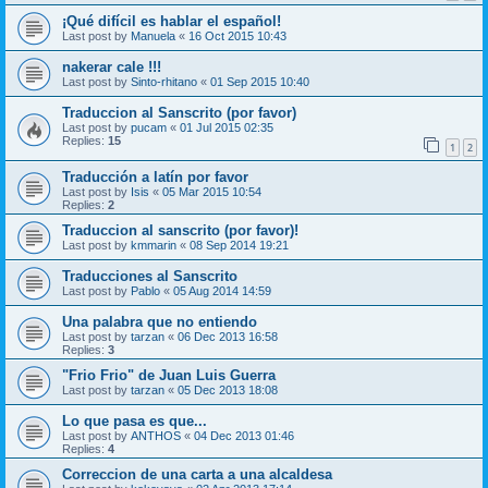
¡Qué difícil es hablar el español!
Last post by
Manuela
«
16 Oct 2015 10:43
nakerar cale !!!
Last post by
Sinto-rhitano
«
01 Sep 2015 10:40
Traduccion al Sanscrito (por favor)
Last post by
pucam
«
01 Jul 2015 02:35
Replies:
15
1
2
Traducción a latín por favor
Last post by
Isis
«
05 Mar 2015 10:54
Replies:
2
Traduccion al sanscrito (por favor)!
Last post by
kmmarin
«
08 Sep 2014 19:21
Traducciones al Sanscrito
Last post by
Pablo
«
05 Aug 2014 14:59
Una palabra que no entiendo
Last post by
tarzan
«
06 Dec 2013 16:58
Replies:
3
"Frio Frio" de Juan Luis Guerra
Last post by
tarzan
«
05 Dec 2013 18:08
Lo que pasa es que...
Last post by
ANTHOS
«
04 Dec 2013 01:46
Replies:
4
Correccion de una carta a una alcaldesa