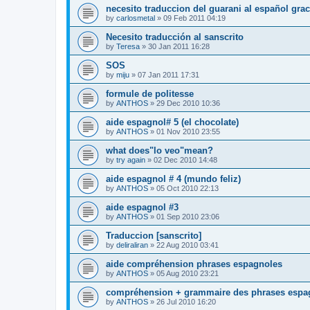
necesito traduccion del guarani al español gra
by
carlosmetal
»
09 Feb 2011 04:19
Necesito traducción al sanscrito
by
Teresa
»
30 Jan 2011 16:28
SOS
by
miju
»
07 Jan 2011 17:31
formule de politesse
by
ANTHOS
»
29 Dec 2010 10:36
aide espagnol# 5 (el chocolate)
by
ANTHOS
»
01 Nov 2010 23:55
what does"lo veo"mean?
by
try again
»
02 Dec 2010 14:48
aide espagnol # 4 (mundo feliz)
by
ANTHOS
»
05 Oct 2010 22:13
aide espagnol #3
by
ANTHOS
»
01 Sep 2010 23:06
Traduccion [sanscrito]
by
deliraliran
»
22 Aug 2010 03:41
aide compréhension phrases espagnoles
by
ANTHOS
»
05 Aug 2010 23:21
compréhension + grammaire des phrases espa
by
ANTHOS
»
26 Jul 2010 16:20