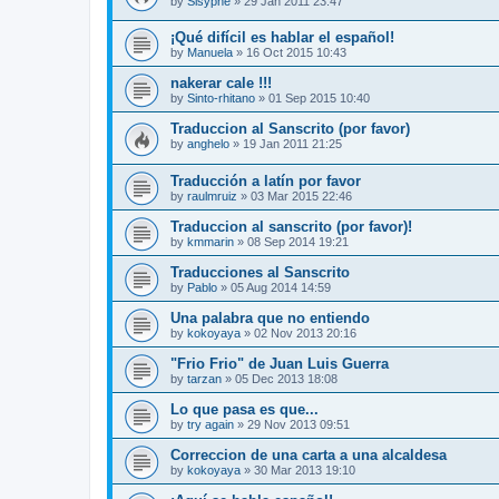
by
Sisyphe
»
29 Jan 2011 23:47
¡Qué difícil es hablar el español!
by
Manuela
»
16 Oct 2015 10:43
nakerar cale !!!
by
Sinto-rhitano
»
01 Sep 2015 10:40
Traduccion al Sanscrito (por favor)
by
anghelo
»
19 Jan 2011 21:25
Traducción a latín por favor
by
raulmruiz
»
03 Mar 2015 22:46
Traduccion al sanscrito (por favor)!
by
kmmarin
»
08 Sep 2014 19:21
Traducciones al Sanscrito
by
Pablo
»
05 Aug 2014 14:59
Una palabra que no entiendo
by
kokoyaya
»
02 Nov 2013 20:16
"Frio Frio" de Juan Luis Guerra
by
tarzan
»
05 Dec 2013 18:08
Lo que pasa es que...
by
try again
»
29 Nov 2013 09:51
Correccion de una carta a una alcaldesa
by
kokoyaya
»
30 Mar 2013 19:10