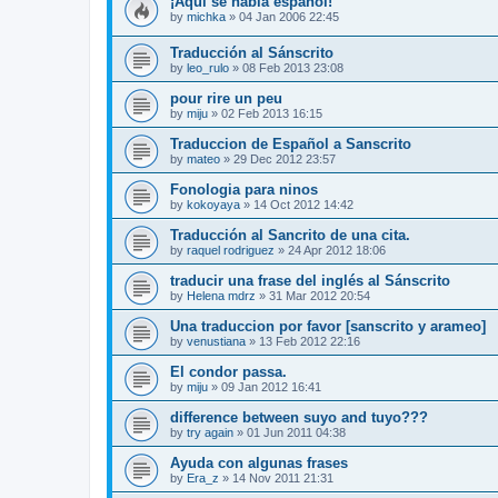
¡Aquí se habla español!
by
michka
»
04 Jan 2006 22:45
Traducción al Sánscrito
by
leo_rulo
»
08 Feb 2013 23:08
pour rire un peu
by
miju
»
02 Feb 2013 16:15
Traduccion de Español a Sanscrito
by
mateo
»
29 Dec 2012 23:57
Fonologia para ninos
by
kokoyaya
»
14 Oct 2012 14:42
Traducción al Sancrito de una cita.
by
raquel rodriguez
»
24 Apr 2012 18:06
traducir una frase del inglés al Sánscrito
by
Helena mdrz
»
31 Mar 2012 20:54
Una traduccion por favor [sanscrito y arameo]
by
venustiana
»
13 Feb 2012 22:16
El condor passa.
by
miju
»
09 Jan 2012 16:41
difference between suyo and tuyo???
by
try again
»
01 Jun 2011 04:38
Ayuda con algunas frases
by
Era_z
»
14 Nov 2011 21:31