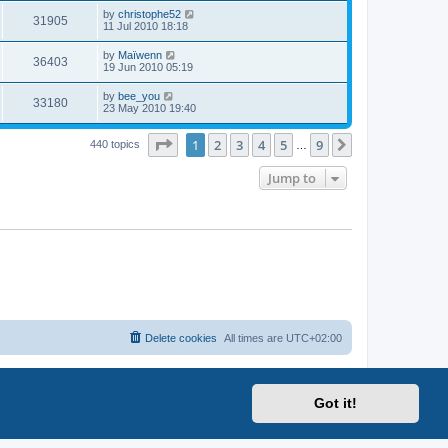
by
christophe52
31905
11 Jul 2010 18:18
by
Maïwenn
36403
19 Jun 2010 05:19
by
bee_you
33180
23 May 2010 19:40
Page
1
of
9
1
2
3
4
5
9
Next
440 topics
…
Jump to
Delete cookies
All times are
UTC+02:00
Got it!