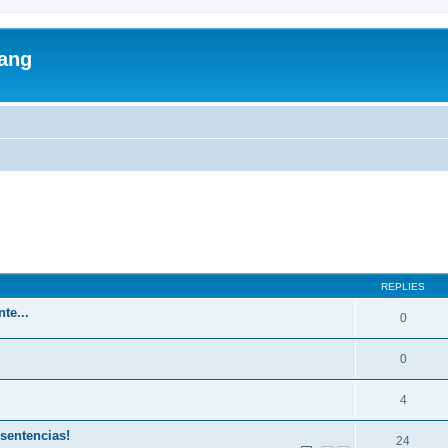
lang
ed search
REPLIES
te...
0
0
4
 sentencias!
24