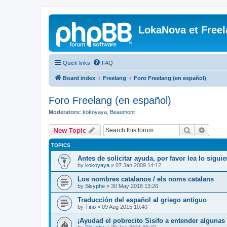
LokaNova et Free
Quick links
FAQ
Board index
Freelang
Foro Freelang (en español)
Foro Freelang (en español)
Moderators:
kokoyaya
,
Beaumont
Search
Advanc
New Topic
TOPICS
Antes de solicitar ayuda, por favor lea lo siguien
by
kokoyaya
»
07 Jan 2009 14:12
Los nombres catalanos / els noms catalans
by
Sisyphe
»
30 May 2018 13:26
Traducción del español al griego antiguo
by
Tino
»
09 Aug 2015 10:40
¡Ayudad el pobrecito Sisifo a entender algunas