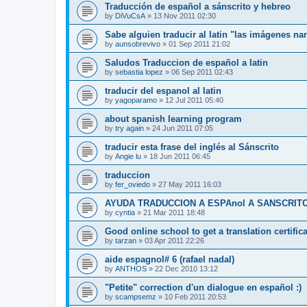
Traducción de español a sánscrito y hebreo
by
DiVuCsA
»
13 Nov 2011 02:30
Sabe alguien traducir al latin "las imágenes na
by
aunsobrevivo
»
01 Sep 2011 21:02
Saludos Traduccion de español a latin
by
sebastia lopez
»
06 Sep 2011 02:43
traducir del espanol al latin
by
yagoparamo
»
12 Jul 2011 05:40
about spanish learning program
by
try again
»
24 Jun 2011 07:05
traducir esta frase del inglés al Sánscrito
by
Angie lu
»
18 Jun 2011 06:45
traduccion
by
fer_oviedo
»
27 May 2011 16:03
AYUDA TRADUCCION A ESPAnol A SANSCRITO (
by
cyntia
»
21 Mar 2011 18:48
Good online school to get a translation certifica
by
tarzan
»
03 Apr 2011 22:26
aide espagnol# 6 (rafael nadal)
by
ANTHOS
»
22 Dec 2010 13:12
"Petite" correction d'un dialogue en español :)
by
scampsemz
»
10 Feb 2011 20:53