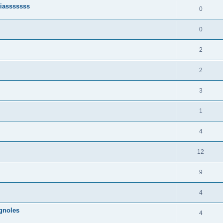
ciasssssss
0
0
2
2
3
1
4
12
9
4
gnoles
4