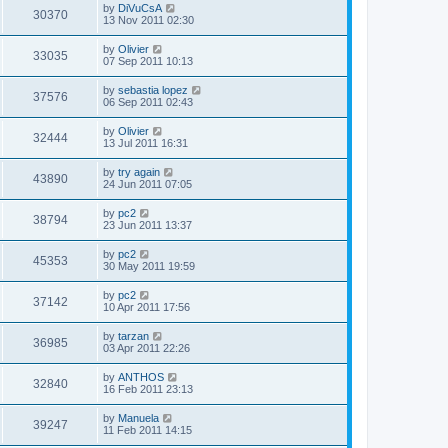
by
DiVuCsA
30370
13 Nov 2011 02:30
by
Olivier
33035
07 Sep 2011 10:13
by
sebastia lopez
37576
06 Sep 2011 02:43
by
Olivier
32444
13 Jul 2011 16:31
by
try again
43890
24 Jun 2011 07:05
by
pc2
38794
23 Jun 2011 13:37
by
pc2
45353
30 May 2011 19:59
by
pc2
37142
10 Apr 2011 17:56
by
tarzan
36985
03 Apr 2011 22:26
by
ANTHOS
32840
16 Feb 2011 23:13
by
Manuela
39247
11 Feb 2011 14:15