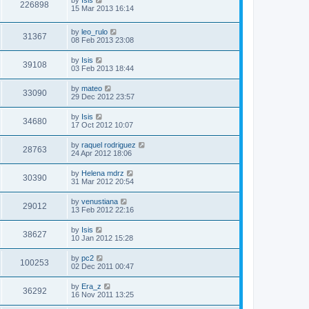
226898
15 Mar 2013 16:14
by
leo_rulo
31367
08 Feb 2013 23:08
by
Isis
39108
03 Feb 2013 18:44
by
mateo
33090
29 Dec 2012 23:57
by
Isis
34680
17 Oct 2012 10:07
by
raquel rodriguez
28763
24 Apr 2012 18:06
by
Helena mdrz
30390
31 Mar 2012 20:54
by
venustiana
29012
13 Feb 2012 22:16
by
Isis
38627
10 Jan 2012 15:28
by
pc2
100253
02 Dec 2011 00:47
by
Era_z
36292
16 Nov 2011 13:25