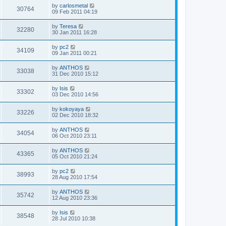
by
carlosmetal
30764
09 Feb 2011 04:19
by
Teresa
32280
30 Jan 2011 16:28
by
pc2
34109
09 Jan 2011 00:21
by
ANTHOS
33038
31 Dec 2010 15:12
by
Isis
33302
03 Dec 2010 14:56
by
kokoyaya
33226
02 Dec 2010 18:32
by
ANTHOS
34054
06 Oct 2010 23:11
by
ANTHOS
43365
05 Oct 2010 21:24
by
pc2
38993
28 Aug 2010 17:54
by
ANTHOS
35742
12 Aug 2010 23:36
by
Isis
38548
28 Jul 2010 10:38