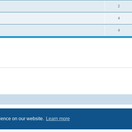
2
4
4
Powered by
phpBB
® Forum Software © phpBB Limited
Privacy
|
Terms
rience on our website.
Learn more