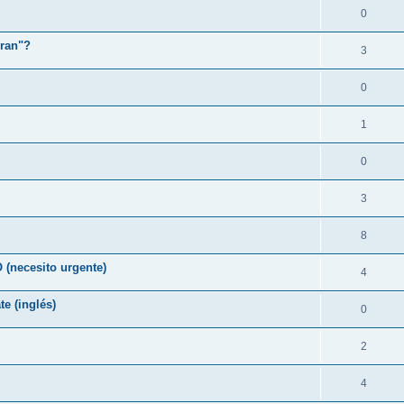
0
rran"?
3
0
1
0
3
8
necesito urgente)
4
te (inglés)
0
2
4