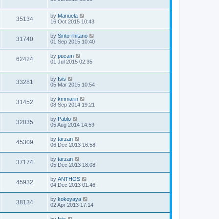
by
Manuela
35134
16 Oct 2015 10:43
by
Sinto-rhitano
31740
01 Sep 2015 10:40
by
pucam
62424
01 Jul 2015 02:35
by
Isis
33281
05 Mar 2015 10:54
by
kmmarin
31452
08 Sep 2014 19:21
by
Pablo
32035
05 Aug 2014 14:59
by
tarzan
45309
06 Dec 2013 16:58
by
tarzan
37174
05 Dec 2013 18:08
by
ANTHOS
45932
04 Dec 2013 01:46
by
kokoyaya
38134
02 Apr 2013 17:14
by
Isis