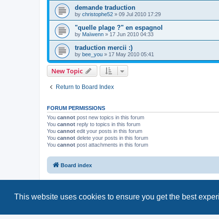
demande traduction
by
christophe52
»
09 Jul 2010 17:29
"quelle plage ?" en espagnol
by
Maïwenn
»
17 Jun 2010 04:33
traduction mercii :)
by
bee_you
»
17 May 2010 05:41
New Topic
Return to Board Index
FORUM PERMISSIONS
You
cannot
post new topics in this forum
You
cannot
reply to topics in this forum
You
cannot
edit your posts in this forum
You
cannot
delete your posts in this forum
You
cannot
post attachments in this forum
Board index
This website uses cookies to ensure you get the best expe