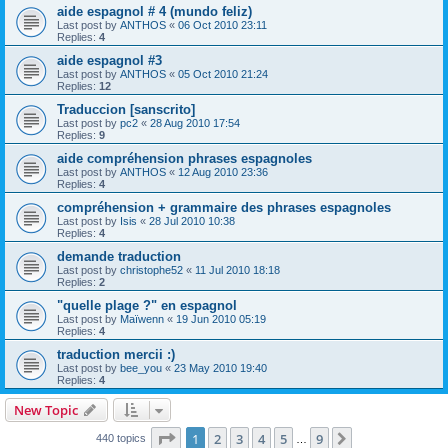
aide espagnol # 4 (mundo feliz)
Last post by
ANTHOS
«
06 Oct 2010 23:11
Replies:
4
aide espagnol #3
Last post by
ANTHOS
«
05 Oct 2010 21:24
Replies:
12
Traduccion [sanscrito]
Last post by
pc2
«
28 Aug 2010 17:54
Replies:
9
aide compréhension phrases espagnoles
Last post by
ANTHOS
«
12 Aug 2010 23:36
Replies:
4
compréhension + grammaire des phrases espagnoles
Last post by
Isis
«
28 Jul 2010 10:38
Replies:
4
demande traduction
Last post by
christophe52
«
11 Jul 2010 18:18
Replies:
2
"quelle plage ?" en espagnol
Last post by
Maïwenn
«
19 Jun 2010 05:19
Replies:
4
traduction mercii :)
Last post by
bee_you
«
23 May 2010 19:40
Replies:
4
New Topic
Page
1
of
9
1
2
3
4
5
9
Next
440 topics
…