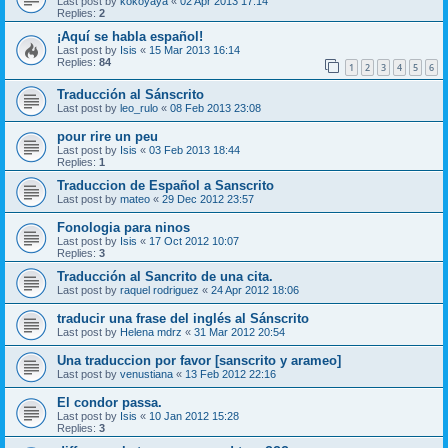
Last post by
kokoyaya
«
02 Apr 2013 17:14
Replies:
2
¡Aquí se habla español!
Last post by
Isis
«
15 Mar 2013 16:14
Replies:
84
1
2
3
4
5
6
Traducción al Sánscrito
Last post by
leo_rulo
«
08 Feb 2013 23:08
pour rire un peu
Last post by
Isis
«
03 Feb 2013 18:44
Replies:
1
Traduccion de Español a Sanscrito
Last post by
mateo
«
29 Dec 2012 23:57
Fonologia para ninos
Last post by
Isis
«
17 Oct 2012 10:07
Replies:
3
Traducción al Sancrito de una cita.
Last post by
raquel rodriguez
«
24 Apr 2012 18:06
traducir una frase del inglés al Sánscrito
Last post by
Helena mdrz
«
31 Mar 2012 20:54
Una traduccion por favor [sanscrito y arameo]
Last post by
venustiana
«
13 Feb 2012 22:16
El condor passa.
Last post by
Isis
«
10 Jan 2012 15:28
Replies:
3