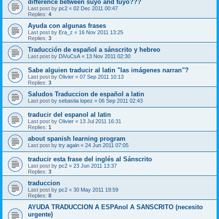
difference between suyo and tuyo???
Last post by
pc2
«
02 Dec 2011 00:47
Replies:
4
Ayuda con algunas frases
Last post by
Era_z
«
16 Nov 2011 13:25
Replies:
3
Traducción de español a sánscrito y hebreo
Last post by
DiVuCsA
«
13 Nov 2011 02:30
Sabe alguien traducir al latin "las imágenes narran"?
Last post by
Olivier
«
07 Sep 2011 10:13
Replies:
3
Saludos Traduccion de español a latin
Last post by
sebastia lopez
«
06 Sep 2011 02:43
traducir del espanol al latin
Last post by
Olivier
«
13 Jul 2011 16:31
Replies:
1
about spanish learning program
Last post by
try again
«
24 Jun 2011 07:05
traducir esta frase del inglés al Sánscrito
Last post by
pc2
«
23 Jun 2011 13:37
Replies:
3
traduccion
Last post by
pc2
«
30 May 2011 19:59
Replies:
8
AYUDA TRADUCCION A ESPAnol A SANSCRITO (necesito
urgente)