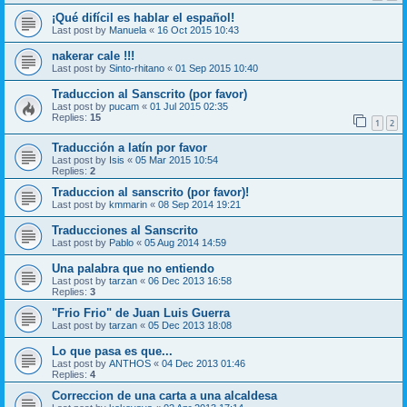
¡Qué difícil es hablar el español!
Last post by
Manuela
«
16 Oct 2015 10:43
nakerar cale !!!
Last post by
Sinto-rhitano
«
01 Sep 2015 10:40
Traduccion al Sanscrito (por favor)
Last post by
pucam
«
01 Jul 2015 02:35
Replies:
15
1
2
Traducción a latín por favor
Last post by
Isis
«
05 Mar 2015 10:54
Replies:
2
Traduccion al sanscrito (por favor)!
Last post by
kmmarin
«
08 Sep 2014 19:21
Traducciones al Sanscrito
Last post by
Pablo
«
05 Aug 2014 14:59
Una palabra que no entiendo
Last post by
tarzan
«
06 Dec 2013 16:58
Replies:
3
"Frio Frio" de Juan Luis Guerra
Last post by
tarzan
«
05 Dec 2013 18:08
Lo que pasa es que...
Last post by
ANTHOS
«
04 Dec 2013 01:46
Replies:
4
Correccion de una carta a una alcaldesa