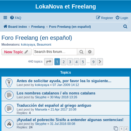
LokaNova et Freelang
FAQ
Register
Login
S
Board index
Freelang
Foro Freelang (en español)
e
Foro Freelang (en español)
a
Moderators:
kokoyaya
,
Beaumont
r
Search
Advanced search
New Topic
c
Page
1
of
9
1
2
3
4
5
9
Next
440 topics
h
…
Topics
Antes de solicitar ayuda, por favor lea lo siguiente...
Last post by
kokoyaya
«
07 Jan 2009 14:12
Los nombres catalanos / els noms catalans
Last post by
Sisyphe
«
30 May 2018 13:26
Traducción del español al griego antiguo
Last post by
Manuela
«
21 Apr 2017 10:08
Replies:
4
¡Ayudad el pobrecito Sisifo a entender algunas sentencias!
Last post by
Sisyphe
«
31 Jul 2016 00:08
Replies:
24
1
2