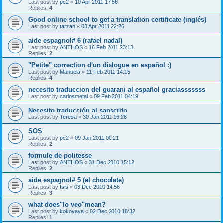
Last post by
pc2
«
10 Apr 2011 17:56
Replies:
4
Good online school to get a translation certificate (inglés)
Last post by
tarzan
«
03 Apr 2011 22:26
aide espagnol# 6 (rafael nadal)
Last post by
ANTHOS
«
16 Feb 2011 23:13
Replies:
2
"Petite" correction d'un dialogue en español :)
Last post by
Manuela
«
11 Feb 2011 14:15
Replies:
4
necesito traduccion del guarani al español graciasssssss
Last post by
carlosmetal
«
09 Feb 2011 04:19
Necesito traducción al sanscrito
Last post by
Teresa
«
30 Jan 2011 16:28
SOS
Last post by
pc2
«
09 Jan 2011 00:21
Replies:
2
formule de politesse
Last post by
ANTHOS
«
31 Dec 2010 15:12
Replies:
2
aide espagnol# 5 (el chocolate)
Last post by
Isis
«
03 Dec 2010 14:56
Replies:
3
what does"lo veo"mean?
Last post by
kokoyaya
«
02 Dec 2010 18:32
Replies:
1