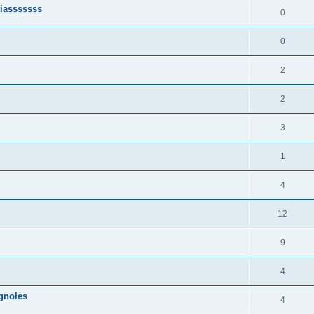
ciasssssss
0
0
2
2
3
1
4
12
9
4
gnoles
4