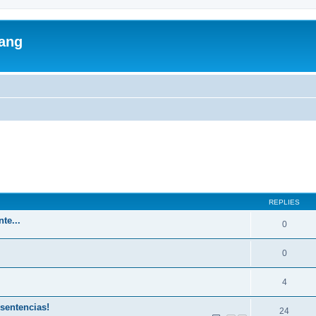
lang
ed search
REPLIES
te...
0
0
4
 sentencias!
24