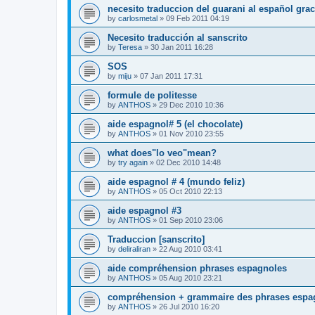
necesito traduccion del guarani al español gra
by
carlosmetal
»
09 Feb 2011 04:19
Necesito traducción al sanscrito
by
Teresa
»
30 Jan 2011 16:28
SOS
by
miju
»
07 Jan 2011 17:31
formule de politesse
by
ANTHOS
»
29 Dec 2010 10:36
aide espagnol# 5 (el chocolate)
by
ANTHOS
»
01 Nov 2010 23:55
what does"lo veo"mean?
by
try again
»
02 Dec 2010 14:48
aide espagnol # 4 (mundo feliz)
by
ANTHOS
»
05 Oct 2010 22:13
aide espagnol #3
by
ANTHOS
»
01 Sep 2010 23:06
Traduccion [sanscrito]
by
deliraliran
»
22 Aug 2010 03:41
aide compréhension phrases espagnoles
by
ANTHOS
»
05 Aug 2010 23:21
compréhension + grammaire des phrases espa
by
ANTHOS
»
26 Jul 2010 16:20