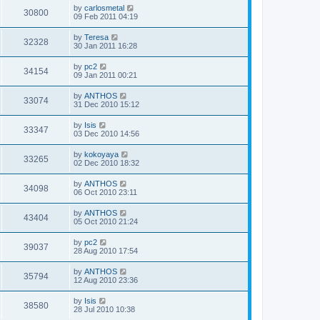
by
carlosmetal
30800
09 Feb 2011 04:19
by
Teresa
32328
30 Jan 2011 16:28
by
pc2
34154
09 Jan 2011 00:21
by
ANTHOS
33074
31 Dec 2010 15:12
by
Isis
33347
03 Dec 2010 14:56
by
kokoyaya
33265
02 Dec 2010 18:32
by
ANTHOS
34098
06 Oct 2010 23:11
by
ANTHOS
43404
05 Oct 2010 21:24
by
pc2
39037
28 Aug 2010 17:54
by
ANTHOS
35794
12 Aug 2010 23:36
by
Isis
38580
28 Jul 2010 10:38