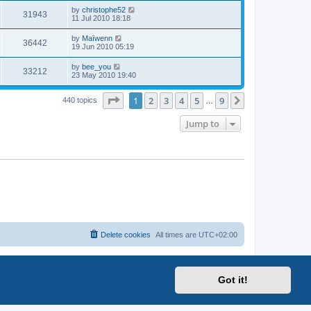
by
christophe52
31943
11 Jul 2010 18:18
by
Maïwenn
36442
19 Jun 2010 05:19
by
bee_you
33212
23 May 2010 19:40
Page
1
of
9
1
2
3
4
5
9
Next
440 topics
…
Jump to
Delete cookies
All times are
UTC+02:00
Got it!