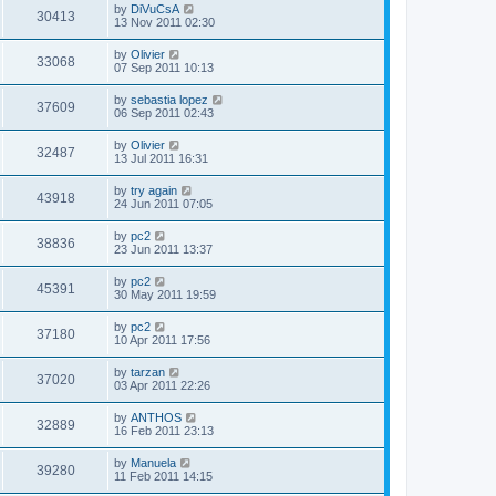
by
DiVuCsA
30413
13 Nov 2011 02:30
by
Olivier
33068
07 Sep 2011 10:13
by
sebastia lopez
37609
06 Sep 2011 02:43
by
Olivier
32487
13 Jul 2011 16:31
by
try again
43918
24 Jun 2011 07:05
by
pc2
38836
23 Jun 2011 13:37
by
pc2
45391
30 May 2011 19:59
by
pc2
37180
10 Apr 2011 17:56
by
tarzan
37020
03 Apr 2011 22:26
by
ANTHOS
32889
16 Feb 2011 23:13
by
Manuela
39280
11 Feb 2011 14:15