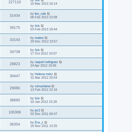
227110
15 Mar 2013 16:14
by
leo_rulo
31434
08 Feb 2013 23:08
by
Isis
39175
03 Feb 2013 18:44
by
mateo
33143
29 Dec 2012 23:57
by
Isis
34739
17 Oct 2012 10:07
by
raquel rodriguez
28823
24 Apr 2012 18:06
by
Helena mdrz
30447
31 Mar 2012 20:54
by
venustiana
29080
13 Feb 2012 22:16
by
Isis
38695
10 Jan 2012 15:28
by
pc2
100306
02 Dec 2011 00:47
by
Era_z
36354
16 Nov 2011 13:25