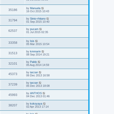
by
Manuela
35186
16 Oct 2015 10:43
by
Sinto-rhitano
31794
01 Sep 2015 10:40
by
pucam
62537
01 Jul 2015 02:35
by
Isis
33358
05 Mar 2015 10:54
by
kmmarin
31513
08 Sep 2014 19:21
by
Pablo
32101
05 Aug 2014 14:59
by
tarzan
45373
06 Dec 2013 16:58
by
tarzan
37239
05 Dec 2013 18:08
by
ANTHOS
45993
04 Dec 2013 01:46
by
kokoyaya
38207
02 Apr 2013 17:14
by
Isis