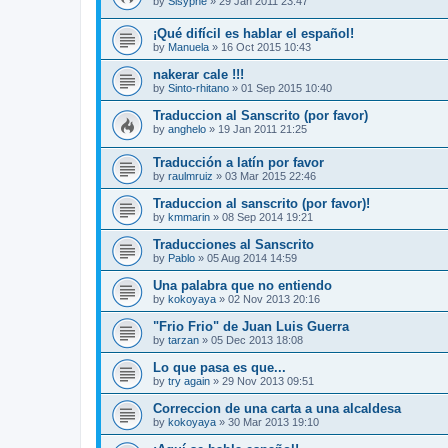
by
Sisyphe
»
29 Jan 2011 23:47
¡Qué difícil es hablar el español!
by
Manuela
»
16 Oct 2015 10:43
nakerar cale !!!
by
Sinto-rhitano
»
01 Sep 2015 10:40
Traduccion al Sanscrito (por favor)
by
anghelo
»
19 Jan 2011 21:25
Traducción a latín por favor
by
raulmruiz
»
03 Mar 2015 22:46
Traduccion al sanscrito (por favor)!
by
kmmarin
»
08 Sep 2014 19:21
Traducciones al Sanscrito
by
Pablo
»
05 Aug 2014 14:59
Una palabra que no entiendo
by
kokoyaya
»
02 Nov 2013 20:16
"Frio Frio" de Juan Luis Guerra
by
tarzan
»
05 Dec 2013 18:08
Lo que pasa es que...
by
try again
»
29 Nov 2013 09:51
Correccion de una carta a una alcaldesa
by
kokoyaya
»
30 Mar 2013 19:10