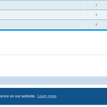
2
4
4
Powered by
phpBB
® Forum Software © phpBB Limited
Privacy
|
Terms
rience on our website.
Learn more