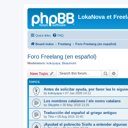
LokaNova et Free
Quick links
FAQ
Board index
Freelang
Foro Freelang (en español)
Foro Freelang (en español)
Moderators:
kokoyaya
,
Beaumont
Search
Advanc
New Topic
TOPICS
Antes de solicitar ayuda, por favor lea lo siguien
by
kokoyaya
»
07 Jan 2009 14:12
Los nombres catalanos / els noms catalans
by
Sisyphe
»
30 May 2018 13:26
Traducción del español al griego antiguo
by
Tino
»
09 Aug 2015 10:40
¡Ayudad el pobrecito Sisifo a entender algunas