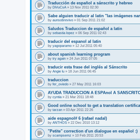
Traducción de español a sánscrito y hebreo
by
DiVuCsA
»
13 Nov 2011 02:30
Sabe alguien traducir al latin "las imágenes na
by
aunsobrevivo
»
01 Sep 2011 21:02
Saludos Traduccion de español a latin
by
sebastia lopez
»
06 Sep 2011 02:43
traducir del espanol al latin
by
yagoparamo
»
12 Jul 2011 05:40
about spanish learning program
by
try again
»
24 Jun 2011 07:05
traducir esta frase del inglés al Sánscrito
by
Angie lu
»
18 Jun 2011 06:45
traduccion
by
fer_oviedo
»
27 May 2011 16:03
AYUDA TRADUCCION A ESPAnol A SANSCRITO (
by
cyntia
»
21 Mar 2011 18:48
Good online school to get a translation certifica
by
tarzan
»
03 Apr 2011 22:26
aide espagnol# 6 (rafael nadal)
by
ANTHOS
»
22 Dec 2010 13:12
"Petite" correction d'un dialogue en español :)
by
scampsemz
»
10 Feb 2011 20:53