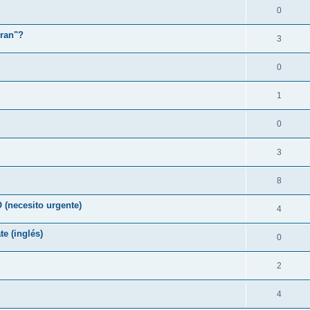
0
rran"?
3
0
1
0
3
8
necesito urgente)
4
te (inglés)
0
2
4