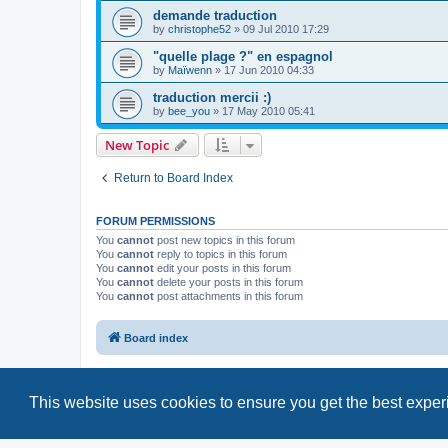
demande traduction
by
christophe52
»
09 Jul 2010 17:29
"quelle plage ?" en espagnol
by
Maïwenn
»
17 Jun 2010 04:33
traduction mercii :)
by
bee_you
»
17 May 2010 05:41
New Topic
Return to Board Index
FORUM PERMISSIONS
You
cannot
post new topics in this forum
You
cannot
reply to topics in this forum
You
cannot
edit your posts in this forum
You
cannot
delete your posts in this forum
You
cannot
post attachments in this forum
Board index
This website uses cookies to ensure you get the best expe