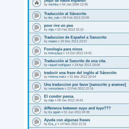
¡Aquí se habla español!
by
michka
»
04 Jan 2006 22:45
Traducción al Sánscrito
by
leo_rulo
»
08 Feb 2013 23:08
pour rire un peu
by
miju
»
02 Feb 2013 16:15
Traduccion de Español a Sanscrito
by
mateo
»
29 Dec 2012 23:57
Fonologia para ninos
by
kokoyaya
»
14 Oct 2012 14:42
Traducción al Sancrito de una cita.
by
raquel rodriguez
»
24 Apr 2012 18:06
traducir una frase del inglés al Sánscrito
by
Helena mdrz
»
31 Mar 2012 20:54
Una traduccion por favor [sanscrito y arameo]
by
venustiana
»
13 Feb 2012 22:16
El condor passa.
by
miju
»
09 Jan 2012 16:41
difference between suyo and tuyo???
by
try again
»
01 Jun 2011 04:38
Ayuda con algunas frases
by
Era_z
»
14 Nov 2011 21:31