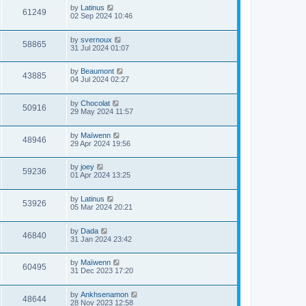
by
Latinus
61249
02 Sep 2024 10:46
by
svernoux
58865
31 Jul 2024 01:07
by
Beaumont
43885
04 Jul 2024 02:27
by
Chocolat
50916
29 May 2024 11:57
by
Maïwenn
48946
29 Apr 2024 19:56
by
joey
59236
01 Apr 2024 13:25
by
Latinus
53926
05 Mar 2024 20:21
by
Dada
46840
31 Jan 2024 23:42
by
Maïwenn
60495
31 Dec 2023 17:20
by
Ankhsenamon
48644
28 Nov 2023 12:58