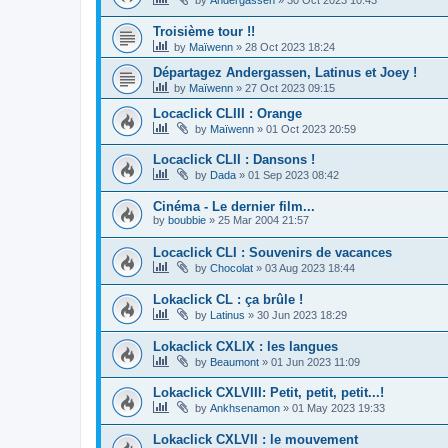
Troisième tour !!
by
Maïwenn
»
28 Oct 2023 18:24
Départagez Andergassen, Latinus et Joey !
by
Maïwenn
»
27 Oct 2023 09:15
Locaclick CLIII : Orange
by
Maïwenn
»
01 Oct 2023 20:59
Locaclick CLII : Dansons !
by
Dada
»
01 Sep 2023 08:42
Cinéma - Le dernier film...
by
boubbie
»
25 Mar 2004 21:57
Locaclick CLI : Souvenirs de vacances
by
Chocolat
»
03 Aug 2023 18:44
Lokaclick CL : ça brûle !
by
Latinus
»
30 Jun 2023 18:29
Lokaclick CXLIX : les langues
by
Beaumont
»
01 Jun 2023 11:09
Lokaclick CXLVIII: Petit, petit, petit...!
by
Ankhsenamon
»
01 May 2023 19:33
Lokaclick CXLVII : le mouvement