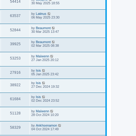
54414
30 May 2025 18:55
by
Latinus
63537
06 May 2025 23:30
by
Beaumont
52844
30 Mar 2025 13:47
by
Beaumont
39925
02 Mar 2025 08:38
by
Maïwenn
53253
27 Jan 2025 20:12
by
Isis
27916
05 Jan 2025 23:42
by
Isis
38922
27 Dec 2024 19:32
by
Isis
61684
02 Dec 2024 23:52
by
Maïwenn
51128
28 Oct 2024 10:20
by
Ankhsenamon
58329
04 Oct 2024 17:49