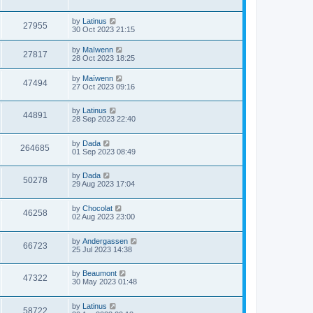
by
Latinus
27955
30 Oct 2023 21:15
by
Maïwenn
27817
28 Oct 2023 18:25
by
Maïwenn
47494
27 Oct 2023 09:16
by
Latinus
44891
28 Sep 2023 22:40
by
Dada
264685
01 Sep 2023 08:49
by
Dada
50278
29 Aug 2023 17:04
by
Chocolat
46258
02 Aug 2023 23:00
by
Andergassen
66723
25 Jul 2023 14:38
by
Beaumont
47322
30 May 2023 01:48
by
Latinus
58722