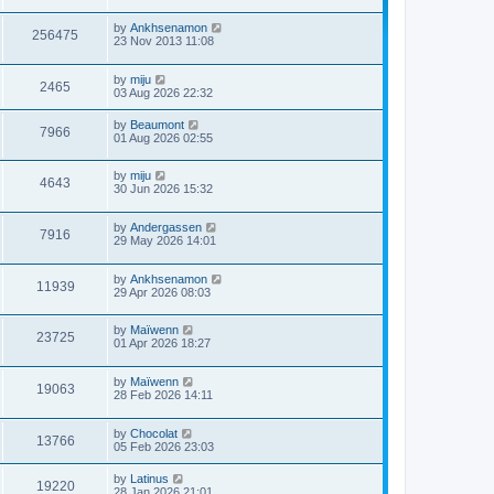
by
Ankhsenamon
256475
23 Nov 2013 11:08
by
miju
2465
03 Aug 2026 22:32
by
Beaumont
7966
01 Aug 2026 02:55
by
miju
4643
30 Jun 2026 15:32
by
Andergassen
7916
29 May 2026 14:01
by
Ankhsenamon
11939
29 Apr 2026 08:03
by
Maïwenn
23725
01 Apr 2026 18:27
by
Maïwenn
19063
28 Feb 2026 14:11
by
Chocolat
13766
05 Feb 2026 23:03
by
Latinus
19220
28 Jan 2026 21:01