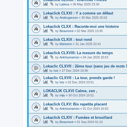
by
Latinus
»
06 May 2025 23:30
Lokaclick CLXXI : Y a comme un défaut
by
Andergassen
»
30 Mar 2025 20:02
Lokaclick CLXX : Raconte-moi une histoire
by
Beaumont
»
02 Mar 2025 13:35
Lokaclick CLXIX : tout rond
by
Maïwenn
»
31 Jan 2025 22:41
Lokaclick CLXVIII: La mesure du temps
by
Ankhsenamon
»
04 Jan 2025 20:53
Lokaclic CLXVII : 2ème tour (sans jeu de mots !
by
Isis
»
27 Dec 2024 19:36
Lokaclic CLXVII : La tour, prends garde !
by
Isis
»
02 Dec 2024 23:51
LOKACLIK CLXVI Calme, zen ,
by
miju
»
30 Oct 2024 15:51
Lokaclick CLXV: Bis repetita placent
by
Ankhsenamon
»
01 Oct 2024 10:53
Lokaclick CLXIV : Fumées et brouillard
by
Beaumont
»
01 Sep 2024 01:10