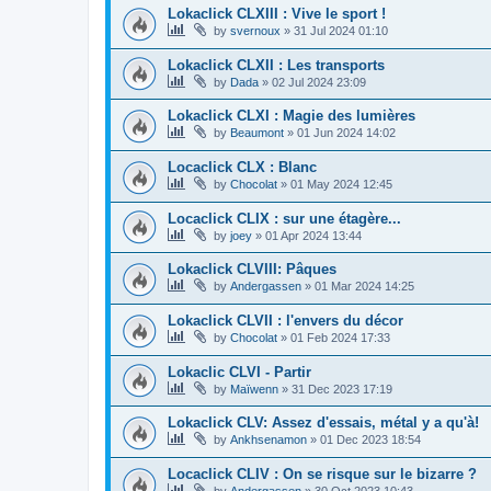
Lokaclick CLXIII : Vive le sport !
by
svernoux
»
31 Jul 2024 01:10
Lokaclick CLXII : Les transports
by
Dada
»
02 Jul 2024 23:09
Lokaclick CLXI : Magie des lumières
by
Beaumont
»
01 Jun 2024 14:02
Locaclick CLX : Blanc
by
Chocolat
»
01 May 2024 12:45
Locaclick CLIX : sur une étagère...
by
joey
»
01 Apr 2024 13:44
Lokaclick CLVIII: Pâques
by
Andergassen
»
01 Mar 2024 14:25
Lokaclick CLVII : l'envers du décor
by
Chocolat
»
01 Feb 2024 17:33
Lokaclic CLVI - Partir
by
Maïwenn
»
31 Dec 2023 17:19
Lokaclick CLV: Assez d'essais, métal y a qu'à!
by
Ankhsenamon
»
01 Dec 2023 18:54
Locaclick CLIV : On se risque sur le bizarre ?
by
Andergassen
»
30 Oct 2023 10:43