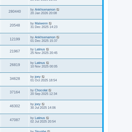
by
Ankhsenamon
280440
20 Jan 2026 20:08
by
Maïwenn
20548
31 Dec 2025 14:23
by
Ankhsenamon
12199
01 Dec 2025 15:37
by
Latinus
21967
25 Nov 2025 20:45
by
Latinus
26819
10 Nov 2025 00:05
by
joey
34628
01 Oct 2025 18:54
by
Chocolat
37164
20 Sep 2025 12:34
by
joey
46302
30 Jul 2025 14:06
by
Latinus
47087
02 Jul 2025 20:54
by
Sisyphe