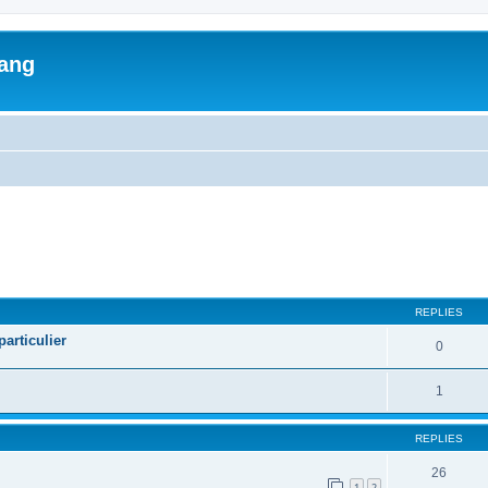
lang
ed search
REPLIES
articulier
0
1
REPLIES
26
1
2