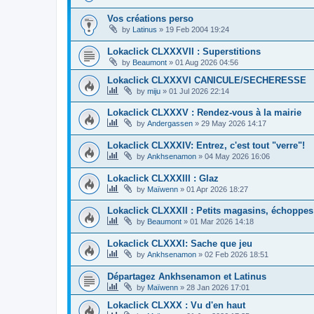
Vos créations perso
by
Latinus
»
19 Feb 2004 19:24
Lokaclick CLXXXVII : Superstitions
by
Beaumont
»
01 Aug 2026 04:56
Lokaclick CLXXXVI CANICULE/SECHERESSE
by
miju
»
01 Jul 2026 22:14
Lokaclick CLXXXV : Rendez-vous à la mairie
by
Andergassen
»
29 May 2026 14:17
Lokaclick CLXXXIV: Entrez, c'est tout "verre"!
by
Ankhsenamon
»
04 May 2026 16:06
Lokaclick CLXXXIII : Glaz
by
Maïwenn
»
01 Apr 2026 18:27
Lokaclick CLXXXII : Petits magasins, échoppes
by
Beaumont
»
01 Mar 2026 14:18
Lokaclick CLXXXI: Sache que jeu
by
Ankhsenamon
»
02 Feb 2026 18:51
Départagez Ankhsenamon et Latinus
by
Maïwenn
»
28 Jan 2026 17:01
Lokaclick CLXXX : Vu d'en haut