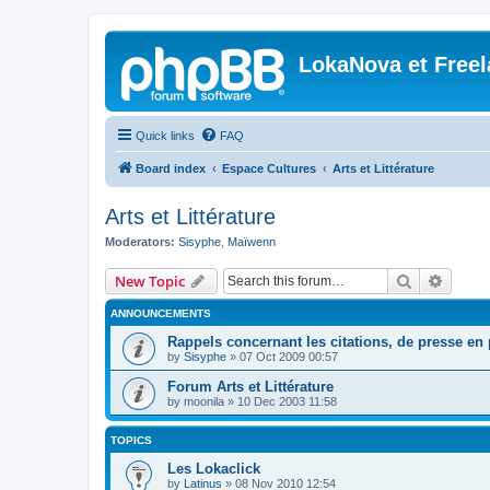
LokaNova et Free
Quick links
FAQ
Board index
Espace Cultures
Arts et Littérature
Arts et Littérature
Moderators:
Sisyphe
,
Maïwenn
Search
Advanc
New Topic
ANNOUNCEMENTS
Rappels concernant les citations, de presse en p
by
Sisyphe
»
07 Oct 2009 00:57
Forum Arts et Littérature
by
moonila
»
10 Dec 2003 11:58
TOPICS
Les Lokaclick
by
Latinus
»
08 Nov 2010 12:54