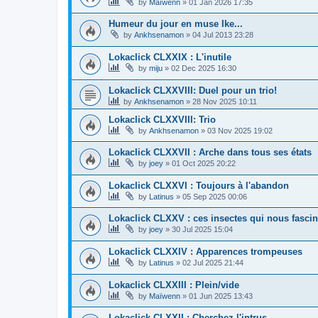
by
Maïwenn
»
01 Jan 2026 17:35
Humeur du jour en muse Ike...
by
Ankhsenamon
»
04 Jul 2013 23:28
Lokaclick CLXXIX : L'inutile
by
miju
»
02 Dec 2025 16:30
Lokaclick CLXXVIII: Duel pour un trio!
by
Ankhsenamon
»
28 Nov 2025 10:11
Lokaclick CLXXVIII: Trio
by
Ankhsenamon
»
03 Nov 2025 19:02
Lokaclick CLXXVII : Arche dans tous ses états
by
joey
»
01 Oct 2025 20:22
Lokaclick CLXXVI : Toujours à l'abandon
by
Latinus
»
05 Sep 2025 00:06
Lokaclick CLXXV : ces insectes qui nous fascin
by
joey
»
30 Jul 2025 15:04
Lokaclick CLXXIV : Apparences trompeuses
by
Latinus
»
02 Jul 2025 21:44
Lokaclick CLXXIII : Plein/vide
by
Maïwenn
»
01 Jun 2025 13:43
Lokaclick CLXXII : Cherchez l'intrus