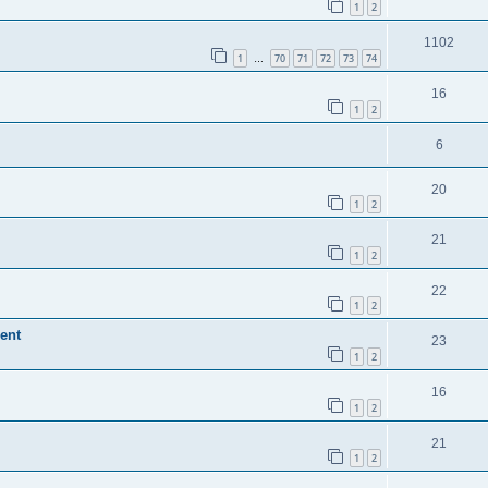
1
2
1102
1
70
71
72
73
74
…
16
1
2
6
20
1
2
21
1
2
22
1
2
ent
23
1
2
16
1
2
21
1
2