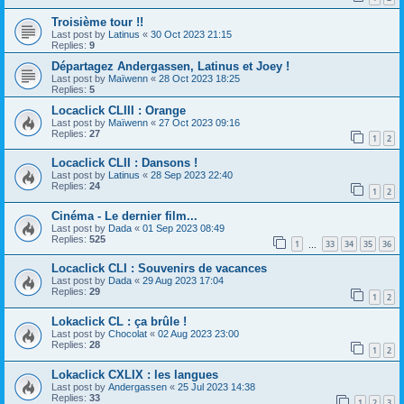
Troisième tour !!
Last post by
Latinus
«
30 Oct 2023 21:15
Replies:
9
Départagez Andergassen, Latinus et Joey !
Last post by
Maïwenn
«
28 Oct 2023 18:25
Replies:
5
Locaclick CLIII : Orange
Last post by
Maïwenn
«
27 Oct 2023 09:16
Replies:
27
1
2
Locaclick CLII : Dansons !
Last post by
Latinus
«
28 Sep 2023 22:40
Replies:
24
1
2
Cinéma - Le dernier film...
Last post by
Dada
«
01 Sep 2023 08:49
Replies:
525
1
33
34
35
36
…
Locaclick CLI : Souvenirs de vacances
Last post by
Dada
«
29 Aug 2023 17:04
Replies:
29
1
2
Lokaclick CL : ça brûle !
Last post by
Chocolat
«
02 Aug 2023 23:00
Replies:
28
1
2
Lokaclick CXLIX : les langues
Last post by
Andergassen
«
25 Jul 2023 14:38
Replies:
33
1
2
3