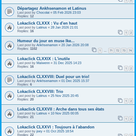
1
2
Départagez Ankhsenamon et Latinus
Last post by
Chocolat
«
05 Feb 2026 23:03
Replies:
12
Lokaclick CLXXX : Vu d'en haut
Last post by
Latinus
«
28 Jan 2026 21:01
Replies:
16
1
2
Humeur du jour en muse Ike...
Last post by
Ankhsenamon
«
20 Jan 2026 20:08
Replies:
1102
1
71
72
73
74
…
Lokaclick CLXXIX : L'inutile
Last post by
Maïwenn
«
31 Dec 2025 14:23
Replies:
16
1
2
Lokaclick CLXXVIII: Duel pour un trio!
Last post by
Ankhsenamon
«
01 Dec 2025 15:37
Replies:
6
Lokaclick CLXXVIII: Trio
Last post by
Latinus
«
25 Nov 2025 20:45
Replies:
20
1
2
Lokaclick CLXXVII : Arche dans tous ses états
Last post by
Latinus
«
10 Nov 2025 00:05
Replies:
21
1
2
Lokaclick CLXXVI : Toujours à l'abandon
Last post by
joey
«
01 Oct 2025 18:54
Replies:
22