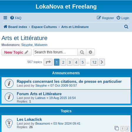
LokaNova et Freelang
FAQ
Register
Login
S
Board index
Espace Cultures
Arts et Littérature
e
Arts et Littérature
a
Moderators:
Sisyphe
,
Maïwenn
r
Search
Advanced search
New Topic
c
Page
1
of
12
1
2
3
4
5
12
Next
567 topics
h
…
Announcements
Rappels concernant les citations, de presse en particulier
Last post by
Sisyphe
«
07 Oct 2009 00:57
Forum Arts et Littérature
Last post by
Latinus
«
19 Aug 2015 16:54
Replies:
1
Topics
Les Lokaclick
Last post by
Beaumont
«
03 Nov 2024 09:41
Replies:
26
1
2