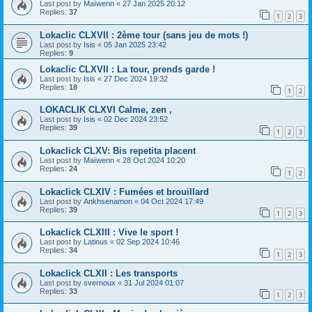
Last post by
Maïwenn
«
27 Jan 2025 20:12
Replies:
37
1
2
3
Lokaclic CLXVII : 2ème tour (sans jeu de mots !)
Last post by
Isis
«
05 Jan 2025 23:42
Replies:
9
Lokaclic CLXVII : La tour, prends garde !
Last post by
Isis
«
27 Dec 2024 19:32
Replies:
18
1
2
LOKACLIK CLXVI Calme, zen ,
Last post by
Isis
«
02 Dec 2024 23:52
Replies:
39
1
2
3
Lokaclick CLXV: Bis repetita placent
Last post by
Maïwenn
«
28 Oct 2024 10:20
Replies:
24
1
2
Lokaclick CLXIV : Fumées et brouillard
Last post by
Ankhsenamon
«
04 Oct 2024 17:49
Replies:
39
1
2
3
Lokaclick CLXIII : Vive le sport !
Last post by
Latinus
«
02 Sep 2024 10:46
Replies:
34
1
2
3
Lokaclick CLXII : Les transports
Last post by
svernoux
«
31 Jul 2024 01:07
Replies:
33
1
2
3