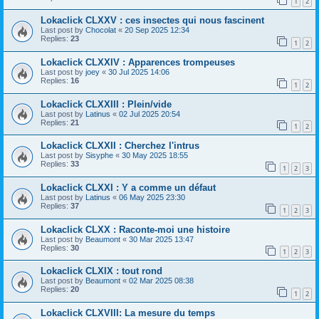
1
2
Lokaclick CLXXV : ces insectes qui nous fascinent
Last post by
Chocolat
«
20 Sep 2025 12:34
Replies:
23
1
2
Lokaclick CLXXIV : Apparences trompeuses
Last post by
joey
«
30 Jul 2025 14:06
Replies:
16
1
2
Lokaclick CLXXIII : Plein/vide
Last post by
Latinus
«
02 Jul 2025 20:54
Replies:
21
1
2
Lokaclick CLXXII : Cherchez l'intrus
Last post by
Sisyphe
«
30 May 2025 18:55
Replies:
33
1
2
3
Lokaclick CLXXI : Y a comme un défaut
Last post by
Latinus
«
06 May 2025 23:30
Replies:
37
1
2
3
Lokaclick CLXX : Raconte-moi une histoire
Last post by
Beaumont
«
30 Mar 2025 13:47
Replies:
30
1
2
3
Lokaclick CLXIX : tout rond
Last post by
Beaumont
«
02 Mar 2025 08:38
Replies:
20
1
2
Lokaclick CLXVIII: La mesure du temps