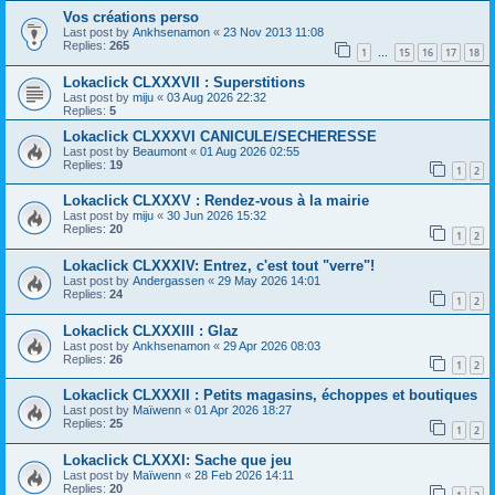
Vos créations perso
Last post by
Ankhsenamon
«
23 Nov 2013 11:08
Replies:
265
1
15
16
17
18
…
Lokaclick CLXXXVII : Superstitions
Last post by
miju
«
03 Aug 2026 22:32
Replies:
5
Lokaclick CLXXXVI CANICULE/SECHERESSE
Last post by
Beaumont
«
01 Aug 2026 02:55
Replies:
19
1
2
Lokaclick CLXXXV : Rendez-vous à la mairie
Last post by
miju
«
30 Jun 2026 15:32
Replies:
20
1
2
Lokaclick CLXXXIV: Entrez, c'est tout "verre"!
Last post by
Andergassen
«
29 May 2026 14:01
Replies:
24
1
2
Lokaclick CLXXXIII : Glaz
Last post by
Ankhsenamon
«
29 Apr 2026 08:03
Replies:
26
1
2
Lokaclick CLXXXII : Petits magasins, échoppes et boutiques
Last post by
Maïwenn
«
01 Apr 2026 18:27
Replies:
25
1
2
Lokaclick CLXXXI: Sache que jeu
Last post by
Maïwenn
«
28 Feb 2026 14:11
Replies:
20