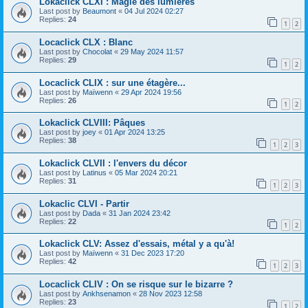
Lokaclick CLXI : Magie des lumières
Last post by
Beaumont
«
04 Jul 2024 02:27
Replies:
24
1
2
Locaclick CLX : Blanc
Last post by
Chocolat
«
29 May 2024 11:57
Replies:
29
1
2
Locaclick CLIX : sur une étagère...
Last post by
Maïwenn
«
29 Apr 2024 19:56
Replies:
26
1
2
Lokaclick CLVIII: Pâques
Last post by
joey
«
01 Apr 2024 13:25
Replies:
38
1
2
3
Lokaclick CLVII : l'envers du décor
Last post by
Latinus
«
05 Mar 2024 20:21
Replies:
31
1
2
3
Lokaclic CLVI - Partir
Last post by
Dada
«
31 Jan 2024 23:42
Replies:
22
1
2
Lokaclick CLV: Assez d'essais, métal y a qu'à!
Last post by
Maïwenn
«
31 Dec 2023 17:20
Replies:
42
1
2
3
Locaclick CLIV : On se risque sur le bizarre ?
Last post by
Ankhsenamon
«
28 Nov 2023 12:58
Replies:
23
1
2