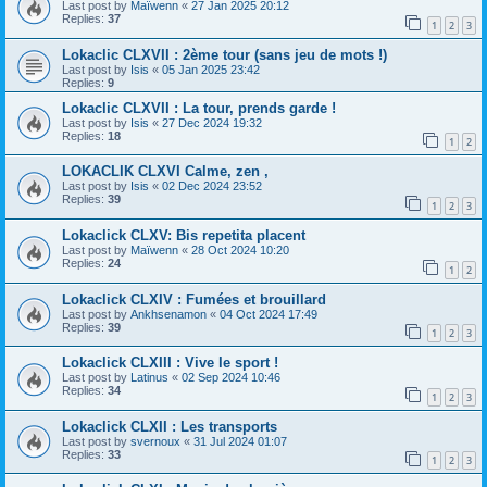
Last post by
Maïwenn
«
27 Jan 2025 20:12
Replies:
37
1
2
3
Lokaclic CLXVII : 2ème tour (sans jeu de mots !)
Last post by
Isis
«
05 Jan 2025 23:42
Replies:
9
Lokaclic CLXVII : La tour, prends garde !
Last post by
Isis
«
27 Dec 2024 19:32
Replies:
18
1
2
LOKACLIK CLXVI Calme, zen ,
Last post by
Isis
«
02 Dec 2024 23:52
Replies:
39
1
2
3
Lokaclick CLXV: Bis repetita placent
Last post by
Maïwenn
«
28 Oct 2024 10:20
Replies:
24
1
2
Lokaclick CLXIV : Fumées et brouillard
Last post by
Ankhsenamon
«
04 Oct 2024 17:49
Replies:
39
1
2
3
Lokaclick CLXIII : Vive le sport !
Last post by
Latinus
«
02 Sep 2024 10:46
Replies:
34
1
2
3
Lokaclick CLXII : Les transports
Last post by
svernoux
«
31 Jul 2024 01:07
Replies:
33
1
2
3