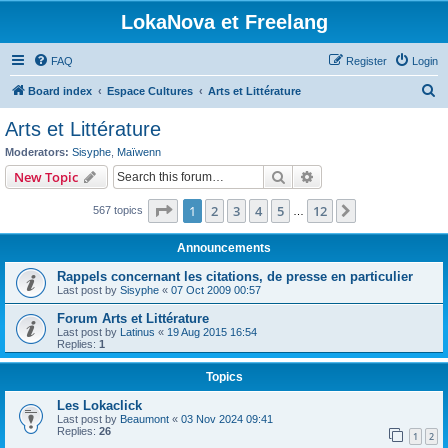
LokaNova et Freelang
FAQ
Register
Login
S
Board index
Espace Cultures
Arts et Littérature
e
Arts et Littérature
a
Moderators:
Sisyphe
,
Maïwenn
r
Search
Advanced search
New Topic
c
Page
1
of
12
1
2
3
4
5
12
Next
567 topics
h
…
Announcements
Rappels concernant les citations, de presse en particulier
Last post by
Sisyphe
«
07 Oct 2009 00:57
Forum Arts et Littérature
Last post by
Latinus
«
19 Aug 2015 16:54
Replies:
1
Topics
Les Lokaclick
Last post by
Beaumont
«
03 Nov 2024 09:41
Replies:
26
1
2