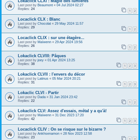
Lokaclick CLXI : Magie des lumières
Last post by
Beaumont
«
04 Jul 2024 02:27
Replies:
24
1
2
Locaclick CLX : Blanc
Last post by
Chocolat
«
29 May 2024 11:57
Replies:
29
1
2
Locaclick CLIX : sur une étagère...
Last post by
Maïwenn
«
29 Apr 2024 19:56
Replies:
26
1
2
Lokaclick CLVIII: Pâques
Last post by
joey
«
01 Apr 2024 13:25
Replies:
38
1
2
3
Lokaclick CLVII : l'envers du décor
Last post by
Latinus
«
05 Mar 2024 20:21
Replies:
31
1
2
3
Lokaclic CLVI - Partir
Last post by
Dada
«
31 Jan 2024 23:42
Replies:
22
1
2
Lokaclick CLV: Assez d'essais, métal y a qu'à!
Last post by
Maïwenn
«
31 Dec 2023 17:20
Replies:
42
1
2
3
Locaclick CLIV : On se risque sur le bizarre ?
Last post by
Ankhsenamon
«
28 Nov 2023 12:58
Replies:
23
1
2