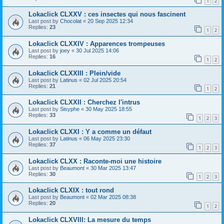
1
2
Lokaclick CLXXV : ces insectes qui nous fascinent
Last post by
Chocolat
«
20 Sep 2025 12:34
Replies:
23
1
2
Lokaclick CLXXIV : Apparences trompeuses
Last post by
joey
«
30 Jul 2025 14:06
Replies:
16
1
2
Lokaclick CLXXIII : Plein/vide
Last post by
Latinus
«
02 Jul 2025 20:54
Replies:
21
1
2
Lokaclick CLXXII : Cherchez l'intrus
Last post by
Sisyphe
«
30 May 2025 18:55
Replies:
33
1
2
3
Lokaclick CLXXI : Y a comme un défaut
Last post by
Latinus
«
06 May 2025 23:30
Replies:
37
1
2
3
Lokaclick CLXX : Raconte-moi une histoire
Last post by
Beaumont
«
30 Mar 2025 13:47
Replies:
30
1
2
3
Lokaclick CLXIX : tout rond
Last post by
Beaumont
«
02 Mar 2025 08:38
Replies:
20
1
2
Lokaclick CLXVIII: La mesure du temps