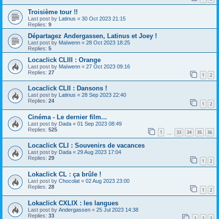
Troisième tour !!
Last post by
Latinus
«
30 Oct 2023 21:15
Replies:
9
Départagez Andergassen, Latinus et Joey !
Last post by
Maïwenn
«
28 Oct 2023 18:25
Replies:
5
Locaclick CLIII : Orange
Last post by
Maïwenn
«
27 Oct 2023 09:16
Replies:
27
1
2
Locaclick CLII : Dansons !
Last post by
Latinus
«
28 Sep 2023 22:40
Replies:
24
1
2
Cinéma - Le dernier film...
Last post by
Dada
«
01 Sep 2023 08:49
Replies:
525
1
33
34
35
36
…
Locaclick CLI : Souvenirs de vacances
Last post by
Dada
«
29 Aug 2023 17:04
Replies:
29
1
2
Lokaclick CL : ça brûle !
Last post by
Chocolat
«
02 Aug 2023 23:00
Replies:
28
1
2
Lokaclick CXLIX : les langues
Last post by
Andergassen
«
25 Jul 2023 14:38
Replies:
33
1
2
3