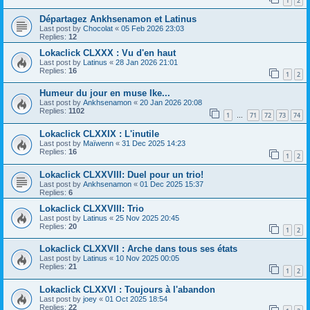
1
2
Départagez Ankhsenamon et Latinus
Last post by
Chocolat
«
05 Feb 2026 23:03
Replies:
12
Lokaclick CLXXX : Vu d'en haut
Last post by
Latinus
«
28 Jan 2026 21:01
Replies:
16
1
2
Humeur du jour en muse Ike...
Last post by
Ankhsenamon
«
20 Jan 2026 20:08
Replies:
1102
1
71
72
73
74
…
Lokaclick CLXXIX : L'inutile
Last post by
Maïwenn
«
31 Dec 2025 14:23
Replies:
16
1
2
Lokaclick CLXXVIII: Duel pour un trio!
Last post by
Ankhsenamon
«
01 Dec 2025 15:37
Replies:
6
Lokaclick CLXXVIII: Trio
Last post by
Latinus
«
25 Nov 2025 20:45
Replies:
20
1
2
Lokaclick CLXXVII : Arche dans tous ses états
Last post by
Latinus
«
10 Nov 2025 00:05
Replies:
21
1
2
Lokaclick CLXXVI : Toujours à l'abandon
Last post by
joey
«
01 Oct 2025 18:54
Replies:
22