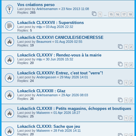
Vos créations perso
Last post by
Ankhsenamon
«
23 Nov 2013 11:08
Replies:
265
1
15
16
17
18
…
Lokaclick CLXXXVII : Superstitions
Last post by
miju
«
03 Aug 2026 22:32
Replies:
5
Lokaclick CLXXXVI CANICULE/SECHERESSE
Last post by
Beaumont
«
01 Aug 2026 02:55
Replies:
19
1
2
Lokaclick CLXXXV : Rendez-vous à la mairie
Last post by
miju
«
30 Jun 2026 15:32
Replies:
20
1
2
Lokaclick CLXXXIV: Entrez, c'est tout "verre"!
Last post by
Andergassen
«
29 May 2026 14:01
Replies:
24
1
2
Lokaclick CLXXXIII : Glaz
Last post by
Ankhsenamon
«
29 Apr 2026 08:03
Replies:
26
1
2
Lokaclick CLXXXII : Petits magasins, échoppes et boutiques
Last post by
Maïwenn
«
01 Apr 2026 18:27
Replies:
25
1
2
Lokaclick CLXXXI: Sache que jeu
Last post by
Maïwenn
«
28 Feb 2026 14:11
Replies:
20