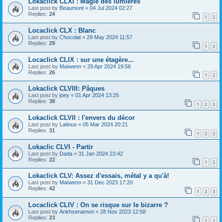
Lokaclick CLXI : Magie des lumières
Last post by
Beaumont
«
04 Jul 2024 02:27
Replies:
24
1
2
Locaclick CLX : Blanc
Last post by
Chocolat
«
29 May 2024 11:57
Replies:
29
1
2
Locaclick CLIX : sur une étagère...
Last post by
Maïwenn
«
29 Apr 2024 19:56
Replies:
26
1
2
Lokaclick CLVIII: Pâques
Last post by
joey
«
01 Apr 2024 13:25
Replies:
38
1
2
3
Lokaclick CLVII : l'envers du décor
Last post by
Latinus
«
05 Mar 2024 20:21
Replies:
31
1
2
3
Lokaclic CLVI - Partir
Last post by
Dada
«
31 Jan 2024 23:42
Replies:
22
1
2
Lokaclick CLV: Assez d'essais, métal y a qu'à!
Last post by
Maïwenn
«
31 Dec 2023 17:20
Replies:
42
1
2
3
Locaclick CLIV : On se risque sur le bizarre ?
Last post by
Ankhsenamon
«
28 Nov 2023 12:58
Replies:
23
1
2