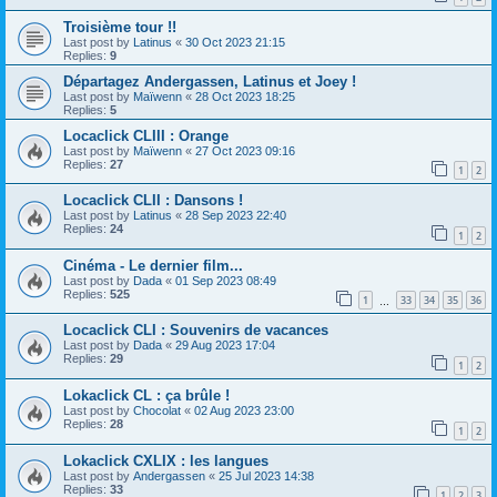
Troisième tour !!
Last post by
Latinus
«
30 Oct 2023 21:15
Replies:
9
Départagez Andergassen, Latinus et Joey !
Last post by
Maïwenn
«
28 Oct 2023 18:25
Replies:
5
Locaclick CLIII : Orange
Last post by
Maïwenn
«
27 Oct 2023 09:16
Replies:
27
1
2
Locaclick CLII : Dansons !
Last post by
Latinus
«
28 Sep 2023 22:40
Replies:
24
1
2
Cinéma - Le dernier film...
Last post by
Dada
«
01 Sep 2023 08:49
Replies:
525
1
33
34
35
36
…
Locaclick CLI : Souvenirs de vacances
Last post by
Dada
«
29 Aug 2023 17:04
Replies:
29
1
2
Lokaclick CL : ça brûle !
Last post by
Chocolat
«
02 Aug 2023 23:00
Replies:
28
1
2
Lokaclick CXLIX : les langues
Last post by
Andergassen
«
25 Jul 2023 14:38
Replies:
33
1
2
3