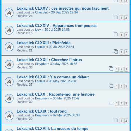
1
2
Lokaclick CLXXV : ces insectes qui nous fascinent
Last post by
Chocolat
«
20 Sep 2025 12:34
Replies:
23
1
2
Lokaclick CLXXIV : Apparences trompeuses
Last post by
joey
«
30 Jul 2025 14:06
Replies:
16
1
2
Lokaclick CLXXIII : Plein/vide
Last post by
Latinus
«
02 Jul 2025 20:54
Replies:
21
1
2
Lokaclick CLXXII : Cherchez l'intrus
Last post by
Sisyphe
«
30 May 2025 18:55
Replies:
33
1
2
3
Lokaclick CLXXI : Y a comme un défaut
Last post by
Latinus
«
06 May 2025 23:30
Replies:
37
1
2
3
Lokaclick CLXX : Raconte-moi une histoire
Last post by
Beaumont
«
30 Mar 2025 13:47
Replies:
30
1
2
3
Lokaclick CLXIX : tout rond
Last post by
Beaumont
«
02 Mar 2025 08:38
Replies:
20
1
2
Lokaclick CLXVIII: La mesure du temps