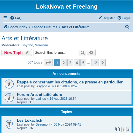
LokaNova et Freelang
FAQ
Register
Login
S
Board index
Espace Cultures
Arts et Littérature
e
Arts et Littérature
a
Moderators:
Sisyphe
,
Maïwenn
r
Search
Advanced search
New Topic
c
Page
1
of
12
1
2
3
4
5
12
Next
567 topics
h
…
Announcements
Rappels concernant les citations, de presse en particulier
Last post by
Sisyphe
«
07 Oct 2009 00:57
Forum Arts et Littérature
Last post by
Latinus
«
19 Aug 2015 16:54
Replies:
1
Topics
Les Lokaclick
Last post by
Beaumont
«
03 Nov 2024 09:41
Replies:
26
1
2