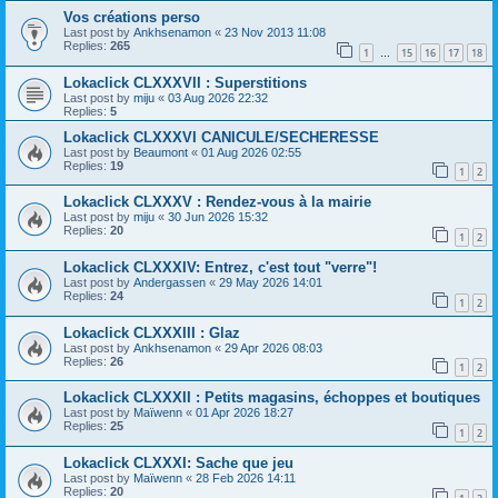
Vos créations perso
Last post by
Ankhsenamon
«
23 Nov 2013 11:08
Replies:
265
1
15
16
17
18
…
Lokaclick CLXXXVII : Superstitions
Last post by
miju
«
03 Aug 2026 22:32
Replies:
5
Lokaclick CLXXXVI CANICULE/SECHERESSE
Last post by
Beaumont
«
01 Aug 2026 02:55
Replies:
19
1
2
Lokaclick CLXXXV : Rendez-vous à la mairie
Last post by
miju
«
30 Jun 2026 15:32
Replies:
20
1
2
Lokaclick CLXXXIV: Entrez, c'est tout "verre"!
Last post by
Andergassen
«
29 May 2026 14:01
Replies:
24
1
2
Lokaclick CLXXXIII : Glaz
Last post by
Ankhsenamon
«
29 Apr 2026 08:03
Replies:
26
1
2
Lokaclick CLXXXII : Petits magasins, échoppes et boutiques
Last post by
Maïwenn
«
01 Apr 2026 18:27
Replies:
25
1
2
Lokaclick CLXXXI: Sache que jeu
Last post by
Maïwenn
«
28 Feb 2026 14:11
Replies:
20