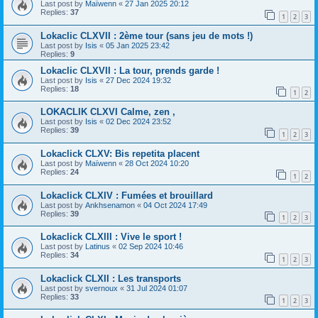
Last post by
Maïwenn
«
27 Jan 2025 20:12
Replies:
37
1
2
3
Lokaclic CLXVII : 2ème tour (sans jeu de mots !)
Last post by
Isis
«
05 Jan 2025 23:42
Replies:
9
Lokaclic CLXVII : La tour, prends garde !
Last post by
Isis
«
27 Dec 2024 19:32
Replies:
18
1
2
LOKACLIK CLXVI Calme, zen ,
Last post by
Isis
«
02 Dec 2024 23:52
Replies:
39
1
2
3
Lokaclick CLXV: Bis repetita placent
Last post by
Maïwenn
«
28 Oct 2024 10:20
Replies:
24
1
2
Lokaclick CLXIV : Fumées et brouillard
Last post by
Ankhsenamon
«
04 Oct 2024 17:49
Replies:
39
1
2
3
Lokaclick CLXIII : Vive le sport !
Last post by
Latinus
«
02 Sep 2024 10:46
Replies:
34
1
2
3
Lokaclick CLXII : Les transports
Last post by
svernoux
«
31 Jul 2024 01:07
Replies:
33
1
2
3