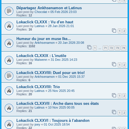
1
2
Départagez Ankhsenamon et Latinus
Last post by
Chocolat
«
05 Feb 2026 23:03
Replies:
12
Lokaclick CLXXX : Vu d'en haut
Last post by
Latinus
«
28 Jan 2026 21:01
Replies:
16
1
2
Humeur du jour en muse Ike...
Last post by
Ankhsenamon
«
20 Jan 2026 20:08
Replies:
1102
1
71
72
73
74
…
Lokaclick CLXXIX : L'inutile
Last post by
Maïwenn
«
31 Dec 2025 14:23
Replies:
16
1
2
Lokaclick CLXXVIII: Duel pour un trio!
Last post by
Ankhsenamon
«
01 Dec 2025 15:37
Replies:
6
Lokaclick CLXXVIII: Trio
Last post by
Latinus
«
25 Nov 2025 20:45
Replies:
20
1
2
Lokaclick CLXXVII : Arche dans tous ses états
Last post by
Latinus
«
10 Nov 2025 00:05
Replies:
21
1
2
Lokaclick CLXXVI : Toujours à l'abandon
Last post by
joey
«
01 Oct 2025 18:54
Replies:
22