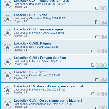
Lokaclick CLXI : Magie des lumières
Last post by
Beaumont
«
04 Jul 2024 02:27
Replies:
24
1
2
Locaclick CLX : Blanc
Last post by
Chocolat
«
29 May 2024 11:57
Replies:
29
1
2
Locaclick CLIX : sur une étagère...
Last post by
Maïwenn
«
29 Apr 2024 19:56
Replies:
26
1
2
Lokaclick CLVIII: Pâques
Last post by
joey
«
01 Apr 2024 13:25
Replies:
38
1
2
3
Lokaclick CLVII : l'envers du décor
Last post by
Latinus
«
05 Mar 2024 20:21
Replies:
31
1
2
3
Lokaclic CLVI - Partir
Last post by
Dada
«
31 Jan 2024 23:42
Replies:
22
1
2
Lokaclick CLV: Assez d'essais, métal y a qu'à!
Last post by
Maïwenn
«
31 Dec 2023 17:20
Replies:
42
1
2
3
Locaclick CLIV : On se risque sur le bizarre ?
Last post by
Ankhsenamon
«
28 Nov 2023 12:58
Replies:
23
1
2