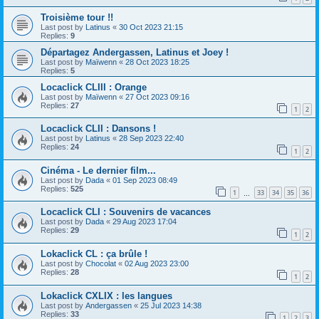
Troisième tour !!
Last post by
Latinus
«
30 Oct 2023 21:15
Replies:
9
Départagez Andergassen, Latinus et Joey !
Last post by
Maïwenn
«
28 Oct 2023 18:25
Replies:
5
Locaclick CLIII : Orange
Last post by
Maïwenn
«
27 Oct 2023 09:16
Replies:
27
1
2
Locaclick CLII : Dansons !
Last post by
Latinus
«
28 Sep 2023 22:40
Replies:
24
1
2
Cinéma - Le dernier film...
Last post by
Dada
«
01 Sep 2023 08:49
Replies:
525
1
33
34
35
36
…
Locaclick CLI : Souvenirs de vacances
Last post by
Dada
«
29 Aug 2023 17:04
Replies:
29
1
2
Lokaclick CL : ça brûle !
Last post by
Chocolat
«
02 Aug 2023 23:00
Replies:
28
1
2
Lokaclick CXLIX : les langues
Last post by
Andergassen
«
25 Jul 2023 14:38
Replies:
33
1
2
3