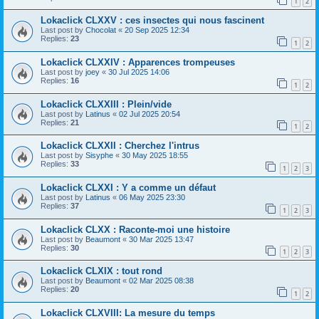
1
2
Lokaclick CLXXV : ces insectes qui nous fascinent
Last post by
Chocolat
«
20 Sep 2025 12:34
Replies:
23
1
2
Lokaclick CLXXIV : Apparences trompeuses
Last post by
joey
«
30 Jul 2025 14:06
Replies:
16
1
2
Lokaclick CLXXIII : Plein/vide
Last post by
Latinus
«
02 Jul 2025 20:54
Replies:
21
1
2
Lokaclick CLXXII : Cherchez l'intrus
Last post by
Sisyphe
«
30 May 2025 18:55
Replies:
33
1
2
3
Lokaclick CLXXI : Y a comme un défaut
Last post by
Latinus
«
06 May 2025 23:30
Replies:
37
1
2
3
Lokaclick CLXX : Raconte-moi une histoire
Last post by
Beaumont
«
30 Mar 2025 13:47
Replies:
30
1
2
3
Lokaclick CLXIX : tout rond
Last post by
Beaumont
«
02 Mar 2025 08:38
Replies:
20
1
2
Lokaclick CLXVIII: La mesure du temps