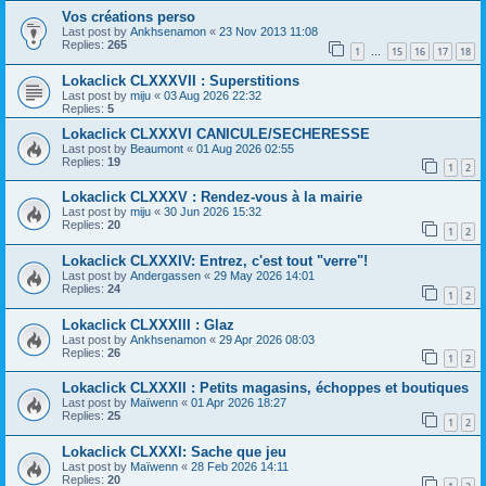
Vos créations perso
Last post by
Ankhsenamon
«
23 Nov 2013 11:08
Replies:
265
1
15
16
17
18
…
Lokaclick CLXXXVII : Superstitions
Last post by
miju
«
03 Aug 2026 22:32
Replies:
5
Lokaclick CLXXXVI CANICULE/SECHERESSE
Last post by
Beaumont
«
01 Aug 2026 02:55
Replies:
19
1
2
Lokaclick CLXXXV : Rendez-vous à la mairie
Last post by
miju
«
30 Jun 2026 15:32
Replies:
20
1
2
Lokaclick CLXXXIV: Entrez, c'est tout "verre"!
Last post by
Andergassen
«
29 May 2026 14:01
Replies:
24
1
2
Lokaclick CLXXXIII : Glaz
Last post by
Ankhsenamon
«
29 Apr 2026 08:03
Replies:
26
1
2
Lokaclick CLXXXII : Petits magasins, échoppes et boutiques
Last post by
Maïwenn
«
01 Apr 2026 18:27
Replies:
25
1
2
Lokaclick CLXXXI: Sache que jeu
Last post by
Maïwenn
«
28 Feb 2026 14:11
Replies:
20