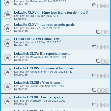
Last post by
Maïwenn
«
27 Jan 2025 20:12
Replies:
37
1
2
3
Lokaclic CLXVII : 2ème tour (sans jeu de mots !)
Last post by
Isis
«
05 Jan 2025 23:42
Replies:
9
Lokaclic CLXVII : La tour, prends garde !
Last post by
Isis
«
27 Dec 2024 19:32
Replies:
18
1
2
LOKACLIK CLXVI Calme, zen ,
Last post by
Isis
«
02 Dec 2024 23:52
Replies:
39
1
2
3
Lokaclick CLXV: Bis repetita placent
Last post by
Maïwenn
«
28 Oct 2024 10:20
Replies:
24
1
2
Lokaclick CLXIV : Fumées et brouillard
Last post by
Ankhsenamon
«
04 Oct 2024 17:49
Replies:
39
1
2
3
Lokaclick CLXIII : Vive le sport !
Last post by
Latinus
«
02 Sep 2024 10:46
Replies:
34
1
2
3
Lokaclick CLXII : Les transports
Last post by
svernoux
«
31 Jul 2024 01:07
Replies:
33
1
2
3