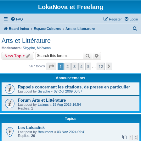
LokaNova et Freelang
FAQ
Register
Login
S
Board index
Espace Cultures
Arts et Littérature
e
Arts et Littérature
a
Moderators:
Sisyphe
,
Maïwenn
r
Search
Advanced search
New Topic
c
Page
1
of
12
1
2
3
4
5
12
Next
567 topics
h
…
Announcements
Rappels concernant les citations, de presse en particulier
Last post by
Sisyphe
«
07 Oct 2009 00:57
Forum Arts et Littérature
Last post by
Latinus
«
19 Aug 2015 16:54
Replies:
1
Topics
Les Lokaclick
Last post by
Beaumont
«
03 Nov 2024 09:41
Replies:
26
1
2