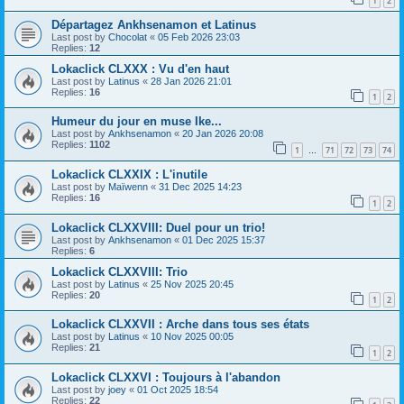
1
2
Départagez Ankhsenamon et Latinus
Last post by
Chocolat
«
05 Feb 2026 23:03
Replies:
12
Lokaclick CLXXX : Vu d'en haut
Last post by
Latinus
«
28 Jan 2026 21:01
Replies:
16
1
2
Humeur du jour en muse Ike...
Last post by
Ankhsenamon
«
20 Jan 2026 20:08
Replies:
1102
1
71
72
73
74
…
Lokaclick CLXXIX : L'inutile
Last post by
Maïwenn
«
31 Dec 2025 14:23
Replies:
16
1
2
Lokaclick CLXXVIII: Duel pour un trio!
Last post by
Ankhsenamon
«
01 Dec 2025 15:37
Replies:
6
Lokaclick CLXXVIII: Trio
Last post by
Latinus
«
25 Nov 2025 20:45
Replies:
20
1
2
Lokaclick CLXXVII : Arche dans tous ses états
Last post by
Latinus
«
10 Nov 2025 00:05
Replies:
21
1
2
Lokaclick CLXXVI : Toujours à l'abandon
Last post by
joey
«
01 Oct 2025 18:54
Replies:
22