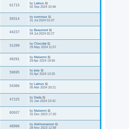
by
Latinus
61715
02 Sep 2024 10:46
by
svernoux
59314
31 Jul 2024 01:07
by
Beaumont
44237
04 Jul 2024 02:27
by
Chocolat
51289
29 May 2024 11:57
by
Maïwenn
49291
29 Apr 2024 19:56
by
joey
59695
01 Apr 2024 13:25
by
Latinus
54366
05 Mar 2024 20:21
by
Dada
47225
31 Jan 2024 23:42
by
Maïwenn
60937
31 Dec 2023 17:20
by
Ankhsenamon
48996
28 Nov 2023 12:58