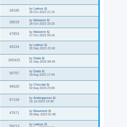
by
Latinus
28185
30 Oct 2023 21:15
by
Maïwenn
28019
28 Oct 2023 18:25
by
Maïwenn
47853
27 Oct 2023 09:16
by
Latinus
45224
28 Sep 2023 22:40
by
Dada
265425
01 Sep 2023 08:49
by
Dada
50707
29 Aug 2023 17:04
by
Chocolat
46620
02 Aug 2023 23:00
by
Andergassen
67159
25 Jul 2023 14:38
by
Beaumont
47671
30 May 2023 01:48
by
Latinus
59213