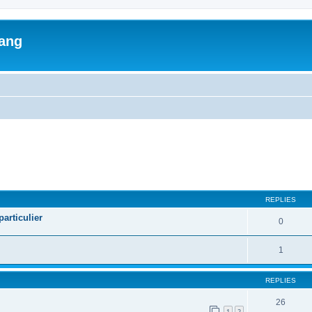
lang
ed search
REPLIES
articulier
0
1
REPLIES
26
1
2