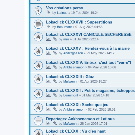
Vos créations perso
by
Latinus
»
19 Feb 2004 19:24
Lokaclick CLXXXVII : Superstitions
by
Beaumont
»
01 Aug 2026 04:56
Lokaclick CLXXXVI CANICULE/SECHERESSE
by
miju
»
01 Jul 2026 22:14
Lokaclick CLXXXV : Rendez-vous à la mairie
by
Andergassen
»
29 May 2026 14:17
Lokaclick CLXXXIV: Entrez, c'est tout "verre"!
by
Ankhsenamon
»
04 May 2026 16:06
Lokaclick CLXXXIII : Glaz
by
Maïwenn
»
01 Apr 2026 18:27
Lokaclick CLXXXII : Petits magasins, échoppes
by
Beaumont
»
01 Mar 2026 14:18
Lokaclick CLXXXI: Sache que jeu
by
Ankhsenamon
»
02 Feb 2026 18:51
Départagez Ankhsenamon et Latinus
by
Maïwenn
»
28 Jan 2026 17:01
Lokaclick CLXXX : Vu d'en haut