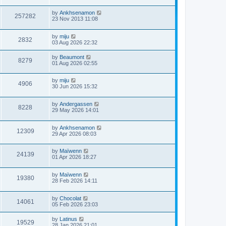
by
Ankhsenamon
257282
23 Nov 2013 11:08
by
miju
2832
03 Aug 2026 22:32
by
Beaumont
8279
01 Aug 2026 02:55
by
miju
4906
30 Jun 2026 15:32
by
Andergassen
8228
29 May 2026 14:01
by
Ankhsenamon
12309
29 Apr 2026 08:03
by
Maïwenn
24139
01 Apr 2026 18:27
by
Maïwenn
19380
28 Feb 2026 14:11
by
Chocolat
14061
05 Feb 2026 23:03
by
Latinus
19529
28 Jan 2026 21:01