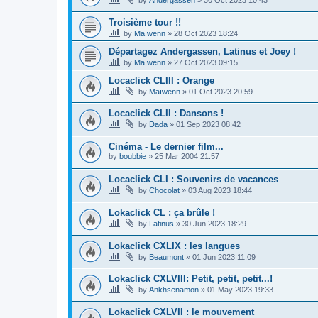
Troisième tour !!
by
Maïwenn
»
28 Oct 2023 18:24
Départagez Andergassen, Latinus et Joey !
by
Maïwenn
»
27 Oct 2023 09:15
Locaclick CLIII : Orange
by
Maïwenn
»
01 Oct 2023 20:59
Locaclick CLII : Dansons !
by
Dada
»
01 Sep 2023 08:42
Cinéma - Le dernier film...
by
boubbie
»
25 Mar 2004 21:57
Locaclick CLI : Souvenirs de vacances
by
Chocolat
»
03 Aug 2023 18:44
Lokaclick CL : ça brûle !
by
Latinus
»
30 Jun 2023 18:29
Lokaclick CXLIX : les langues
by
Beaumont
»
01 Jun 2023 11:09
Lokaclick CXLVIII: Petit, petit, petit...!
by
Ankhsenamon
»
01 May 2023 19:33
Lokaclick CXLVII : le mouvement