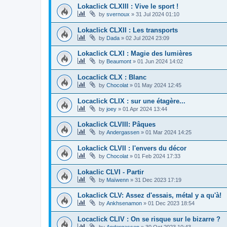
Lokaclick CLXIII : Vive le sport !
by
svernoux
»
31 Jul 2024 01:10
Lokaclick CLXII : Les transports
by
Dada
»
02 Jul 2024 23:09
Lokaclick CLXI : Magie des lumières
by
Beaumont
»
01 Jun 2024 14:02
Locaclick CLX : Blanc
by
Chocolat
»
01 May 2024 12:45
Locaclick CLIX : sur une étagère...
by
joey
»
01 Apr 2024 13:44
Lokaclick CLVIII: Pâques
by
Andergassen
»
01 Mar 2024 14:25
Lokaclick CLVII : l'envers du décor
by
Chocolat
»
01 Feb 2024 17:33
Lokaclic CLVI - Partir
by
Maïwenn
»
31 Dec 2023 17:19
Lokaclick CLV: Assez d'essais, métal y a qu'à!
by
Ankhsenamon
»
01 Dec 2023 18:54
Locaclick CLIV : On se risque sur le bizarre ?
by
Andergassen
»
30 Oct 2023 10:43