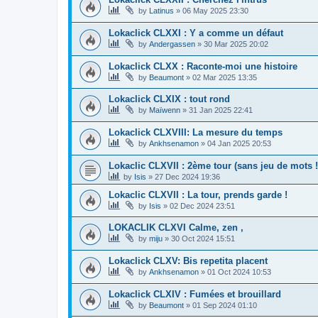
by
Latinus
»
06 May 2025 23:30
Lokaclick CLXXI : Y a comme un défaut
by
Andergassen
»
30 Mar 2025 20:02
Lokaclick CLXX : Raconte-moi une histoire
by
Beaumont
»
02 Mar 2025 13:35
Lokaclick CLXIX : tout rond
by
Maïwenn
»
31 Jan 2025 22:41
Lokaclick CLXVIII: La mesure du temps
by
Ankhsenamon
»
04 Jan 2025 20:53
Lokaclic CLXVII : 2ème tour (sans jeu de mots !
by
Isis
»
27 Dec 2024 19:36
Lokaclic CLXVII : La tour, prends garde !
by
Isis
»
02 Dec 2024 23:51
LOKACLIK CLXVI Calme, zen ,
by
miju
»
30 Oct 2024 15:51
Lokaclick CLXV: Bis repetita placent
by
Ankhsenamon
»
01 Oct 2024 10:53
Lokaclick CLXIV : Fumées et brouillard
by
Beaumont
»
01 Sep 2024 01:10