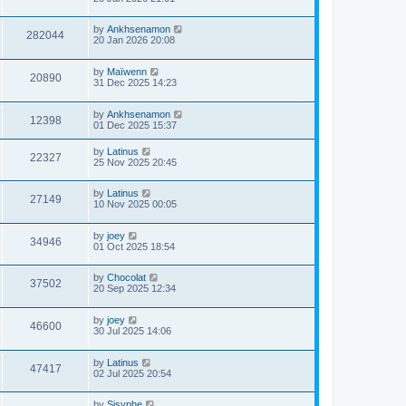
by
Ankhsenamon
282044
20 Jan 2026 20:08
by
Maïwenn
20890
31 Dec 2025 14:23
by
Ankhsenamon
12398
01 Dec 2025 15:37
by
Latinus
22327
25 Nov 2025 20:45
by
Latinus
27149
10 Nov 2025 00:05
by
joey
34946
01 Oct 2025 18:54
by
Chocolat
37502
20 Sep 2025 12:34
by
joey
46600
30 Jul 2025 14:06
by
Latinus
47417
02 Jul 2025 20:54
by
Sisyphe