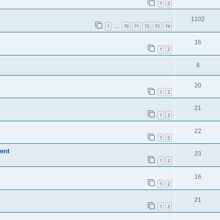
1
2
1102
1
70
71
72
73
74
…
16
1
2
6
20
1
2
21
1
2
22
1
2
ent
23
1
2
16
1
2
21
1
2