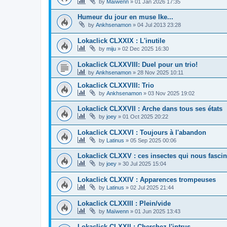
by
Maïwenn
»
01 Jan 2026 17:35
Humeur du jour en muse Ike...
by
Ankhsenamon
»
04 Jul 2013 23:28
Lokaclick CLXXIX : L'inutile
by
miju
»
02 Dec 2025 16:30
Lokaclick CLXXVIII: Duel pour un trio!
by
Ankhsenamon
»
28 Nov 2025 10:11
Lokaclick CLXXVIII: Trio
by
Ankhsenamon
»
03 Nov 2025 19:02
Lokaclick CLXXVII : Arche dans tous ses états
by
joey
»
01 Oct 2025 20:22
Lokaclick CLXXVI : Toujours à l'abandon
by
Latinus
»
05 Sep 2025 00:06
Lokaclick CLXXV : ces insectes qui nous fascin
by
joey
»
30 Jul 2025 15:04
Lokaclick CLXXIV : Apparences trompeuses
by
Latinus
»
02 Jul 2025 21:44
Lokaclick CLXXIII : Plein/vide
by
Maïwenn
»
01 Jun 2025 13:43
Lokaclick CLXXII : Cherchez l'intrus