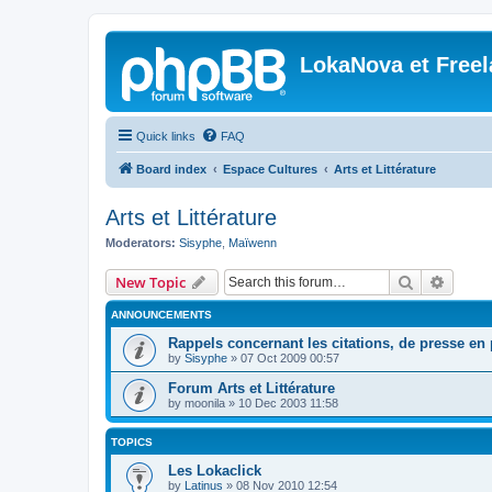
LokaNova et Free
Quick links
FAQ
Board index
Espace Cultures
Arts et Littérature
Arts et Littérature
Moderators:
Sisyphe
,
Maïwenn
Search
Advanc
New Topic
ANNOUNCEMENTS
Rappels concernant les citations, de presse en p
by
Sisyphe
»
07 Oct 2009 00:57
Forum Arts et Littérature
by
moonila
»
10 Dec 2003 11:58
TOPICS
Les Lokaclick
by
Latinus
»
08 Nov 2010 12:54