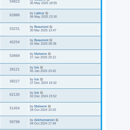
54823
30 May 2025 18:55
by
Latinus
63986
06 May 2025 23:30
by
Beaumont
53231
30 Mar 2025 13:47
by
Beaumont
40254
02 Mar 2025 08:38
by
Maïwenn
53669
27 Jan 2025 20:12
by
Isis
28121
05 Jan 2025 23:42
by
Isis
39227
27 Dec 2024 19:32
by
Isis
62135
02 Dec 2024 23:52
by
Maïwenn
51454
28 Oct 2024 10:20
by
Ankhsenamon
58798
04 Oct 2024 17:49