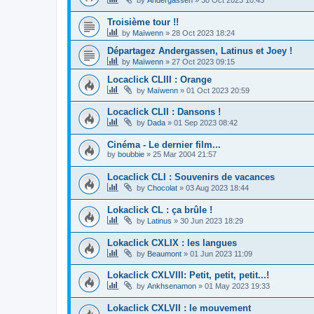
Troisième tour !!
by
Maïwenn
»
28 Oct 2023 18:24
Départagez Andergassen, Latinus et Joey !
by
Maïwenn
»
27 Oct 2023 09:15
Locaclick CLIII : Orange
by
Maïwenn
»
01 Oct 2023 20:59
Locaclick CLII : Dansons !
by
Dada
»
01 Sep 2023 08:42
Cinéma - Le dernier film...
by
boubbie
»
25 Mar 2004 21:57
Locaclick CLI : Souvenirs de vacances
by
Chocolat
»
03 Aug 2023 18:44
Lokaclick CL : ça brûle !
by
Latinus
»
30 Jun 2023 18:29
Lokaclick CXLIX : les langues
by
Beaumont
»
01 Jun 2023 11:09
Lokaclick CXLVIII: Petit, petit, petit...!
by
Ankhsenamon
»
01 May 2023 19:33
Lokaclick CXLVII : le mouvement