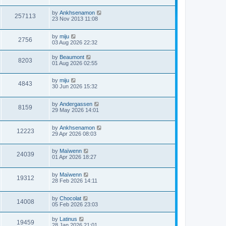
by
Ankhsenamon
257113
23 Nov 2013 11:08
by
miju
2756
03 Aug 2026 22:32
by
Beaumont
8203
01 Aug 2026 02:55
by
miju
4843
30 Jun 2026 15:32
by
Andergassen
8159
29 May 2026 14:01
by
Ankhsenamon
12223
29 Apr 2026 08:03
by
Maïwenn
24039
01 Apr 2026 18:27
by
Maïwenn
19312
28 Feb 2026 14:11
by
Chocolat
14008
05 Feb 2026 23:03
by
Latinus
19459
28 Jan 2026 21:01