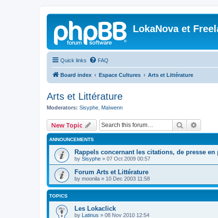
LokaNova et Free
Quick links
FAQ
Board index
Espace Cultures
Arts et Littérature
Arts et Littérature
Moderators:
Sisyphe
,
Maïwenn
Search
Advanc
New Topic
ANNOUNCEMENTS
Rappels concernant les citations, de presse en p
by
Sisyphe
»
07 Oct 2009 00:57
Forum Arts et Littérature
by
moonila
»
10 Dec 2003 11:58
TOPICS
Les Lokaclick
by
Latinus
»
08 Nov 2010 12:54