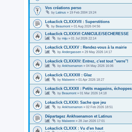
Vos créations perso
by
Latinus
»
19 Feb 2004 19:24
Lokaclick CLXXXVII : Superstitions
by
Beaumont
»
01 Aug 2026 04:56
Lokaclick CLXXXVI CANICULE/SECHERESSE
by
miju
»
01 Jul 2026 22:14
Lokaclick CLXXXV : Rendez-vous à la mairie
by
Andergassen
»
29 May 2026 14:17
Lokaclick CLXXXIV: Entrez, c'est tout "verre"!
by
Ankhsenamon
»
04 May 2026 16:06
Lokaclick CLXXXIII : Glaz
by
Maïwenn
»
01 Apr 2026 18:27
Lokaclick CLXXXII : Petits magasins, échoppes
by
Beaumont
»
01 Mar 2026 14:18
Lokaclick CLXXXI: Sache que jeu
by
Ankhsenamon
»
02 Feb 2026 18:51
Départagez Ankhsenamon et Latinus
by
Maïwenn
»
28 Jan 2026 17:01
Lokaclick CLXXX : Vu d'en haut