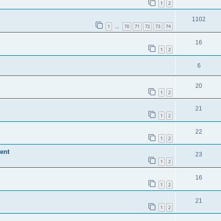
1
2
1102
1
70
71
72
73
74
…
16
1
2
6
20
1
2
21
1
2
22
1
2
ent
23
1
2
16
1
2
21
1
2