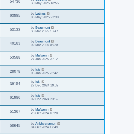
54736
30 May 2025 18:55
by
Latinus
63885
06 May 2025 23:30
by
Beaumont
53133
30 Mar 2025 13:47
by
Beaumont
40183
02 Mar 2025 08:38
by
Maïwenn
53588
27 Jan 2025 20:12
by
Isis
28078
05 Jan 2025 23:42
by
Isis
39154
27 Dec 2024 19:32
by
Isis
61986
02 Dec 2024 23:52
by
Maïwenn
51367
28 Oct 2024 10:20
by
Ankhsenamon
58645
04 Oct 2024 17:49