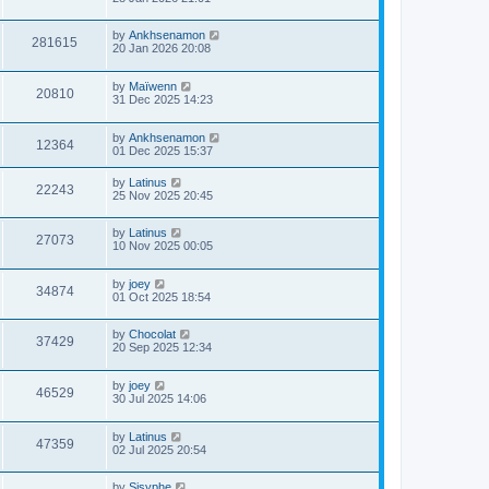
by
Ankhsenamon
281615
20 Jan 2026 20:08
by
Maïwenn
20810
31 Dec 2025 14:23
by
Ankhsenamon
12364
01 Dec 2025 15:37
by
Latinus
22243
25 Nov 2025 20:45
by
Latinus
27073
10 Nov 2025 00:05
by
joey
34874
01 Oct 2025 18:54
by
Chocolat
37429
20 Sep 2025 12:34
by
joey
46529
30 Jul 2025 14:06
by
Latinus
47359
02 Jul 2025 20:54
by
Sisyphe