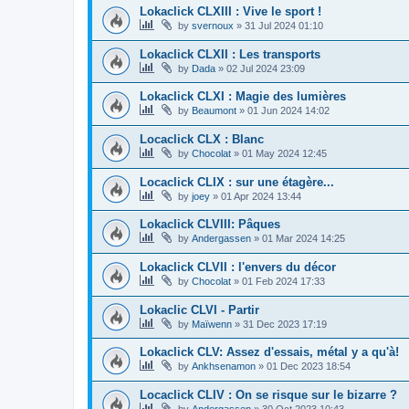
Lokaclick CLXIII : Vive le sport !
by
svernoux
»
31 Jul 2024 01:10
Lokaclick CLXII : Les transports
by
Dada
»
02 Jul 2024 23:09
Lokaclick CLXI : Magie des lumières
by
Beaumont
»
01 Jun 2024 14:02
Locaclick CLX : Blanc
by
Chocolat
»
01 May 2024 12:45
Locaclick CLIX : sur une étagère...
by
joey
»
01 Apr 2024 13:44
Lokaclick CLVIII: Pâques
by
Andergassen
»
01 Mar 2024 14:25
Lokaclick CLVII : l'envers du décor
by
Chocolat
»
01 Feb 2024 17:33
Lokaclic CLVI - Partir
by
Maïwenn
»
31 Dec 2023 17:19
Lokaclick CLV: Assez d'essais, métal y a qu'à!
by
Ankhsenamon
»
01 Dec 2023 18:54
Locaclick CLIV : On se risque sur le bizarre ?
by
Andergassen
»
30 Oct 2023 10:43