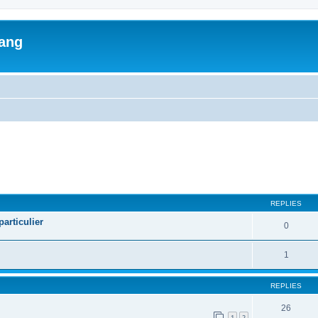
lang
ed search
REPLIES
articulier
0
1
REPLIES
26
1
2