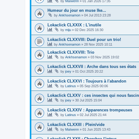
by
Maïwenn
»
01 Jan 2026 17:35
Humeur du jour en muse Ike...
by
Ankhsenamon
»
04 Jul 2013 23:28
Lokaclick CLXXIX : L'inutile
by
miju
»
02 Dec 2025 16:30
Lokaclick CLXXVIII: Duel pour un trio!
by
Ankhsenamon
»
28 Nov 2025 10:11
Lokaclick CLXXVIII: Trio
by
Ankhsenamon
»
03 Nov 2025 19:02
Lokaclick CLXXVII : Arche dans tous ses états
by
joey
»
01 Oct 2025 20:22
Lokaclick CLXXVI : Toujours à l'abandon
by
Latinus
»
05 Sep 2025 00:06
Lokaclick CLXXV : ces insectes qui nous fascin
by
joey
»
30 Jul 2025 15:04
Lokaclick CLXXIV : Apparences trompeuses
by
Latinus
»
02 Jul 2025 21:44
Lokaclick CLXXIII : Plein/vide
by
Maïwenn
»
01 Jun 2025 13:43
Lokaclick CLXXII : Cherchez l'intrus