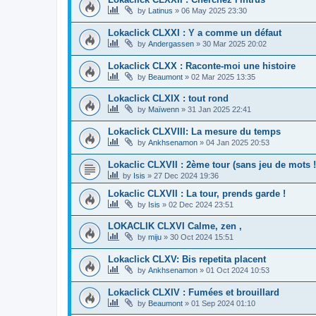
by
Latinus
»
06 May 2025 23:30
Lokaclick CLXXI : Y a comme un défaut
by
Andergassen
»
30 Mar 2025 20:02
Lokaclick CLXX : Raconte-moi une histoire
by
Beaumont
»
02 Mar 2025 13:35
Lokaclick CLXIX : tout rond
by
Maïwenn
»
31 Jan 2025 22:41
Lokaclick CLXVIII: La mesure du temps
by
Ankhsenamon
»
04 Jan 2025 20:53
Lokaclic CLXVII : 2ème tour (sans jeu de mots !
by
Isis
»
27 Dec 2024 19:36
Lokaclic CLXVII : La tour, prends garde !
by
Isis
»
02 Dec 2024 23:51
LOKACLIK CLXVI Calme, zen ,
by
miju
»
30 Oct 2024 15:51
Lokaclick CLXV: Bis repetita placent
by
Ankhsenamon
»
01 Oct 2024 10:53
Lokaclick CLXIV : Fumées et brouillard
by
Beaumont
»
01 Sep 2024 01:10