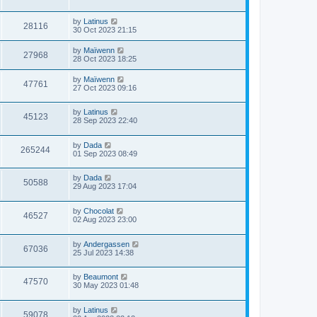
by
Latinus
28116
30 Oct 2023 21:15
by
Maïwenn
27968
28 Oct 2023 18:25
by
Maïwenn
47761
27 Oct 2023 09:16
by
Latinus
45123
28 Sep 2023 22:40
by
Dada
265244
01 Sep 2023 08:49
by
Dada
50588
29 Aug 2023 17:04
by
Chocolat
46527
02 Aug 2023 23:00
by
Andergassen
67036
25 Jul 2023 14:38
by
Beaumont
47570
30 May 2023 01:48
by
Latinus
59078