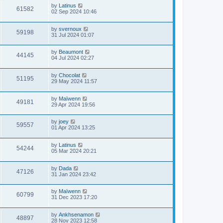
by
Latinus
61582
02 Sep 2024 10:46
by
svernoux
59198
31 Jul 2024 01:07
by
Beaumont
44145
04 Jul 2024 02:27
by
Chocolat
51195
29 May 2024 11:57
by
Maïwenn
49181
29 Apr 2024 19:56
by
joey
59557
01 Apr 2024 13:25
by
Latinus
54244
05 Mar 2024 20:21
by
Dada
47126
31 Jan 2024 23:42
by
Maïwenn
60799
31 Dec 2023 17:20
by
Ankhsenamon
48897
28 Nov 2023 12:58