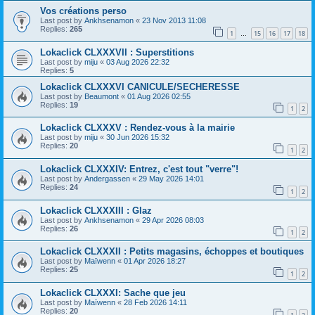
Vos créations perso
Last post by
Ankhsenamon
«
23 Nov 2013 11:08
Replies:
265
1
15
16
17
18
…
Lokaclick CLXXXVII : Superstitions
Last post by
miju
«
03 Aug 2026 22:32
Replies:
5
Lokaclick CLXXXVI CANICULE/SECHERESSE
Last post by
Beaumont
«
01 Aug 2026 02:55
Replies:
19
1
2
Lokaclick CLXXXV : Rendez-vous à la mairie
Last post by
miju
«
30 Jun 2026 15:32
Replies:
20
1
2
Lokaclick CLXXXIV: Entrez, c'est tout "verre"!
Last post by
Andergassen
«
29 May 2026 14:01
Replies:
24
1
2
Lokaclick CLXXXIII : Glaz
Last post by
Ankhsenamon
«
29 Apr 2026 08:03
Replies:
26
1
2
Lokaclick CLXXXII : Petits magasins, échoppes et boutiques
Last post by
Maïwenn
«
01 Apr 2026 18:27
Replies:
25
1
2
Lokaclick CLXXXI: Sache que jeu
Last post by
Maïwenn
«
28 Feb 2026 14:11
Replies:
20