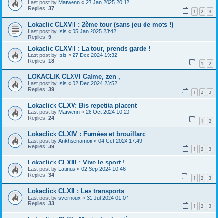
Last post by
Maïwenn
«
27 Jan 2025 20:12
Replies:
37
1
2
3
Lokaclic CLXVII : 2ème tour (sans jeu de mots !)
Last post by
Isis
«
05 Jan 2025 23:42
Replies:
9
Lokaclic CLXVII : La tour, prends garde !
Last post by
Isis
«
27 Dec 2024 19:32
Replies:
18
1
2
LOKACLIK CLXVI Calme, zen ,
Last post by
Isis
«
02 Dec 2024 23:52
Replies:
39
1
2
3
Lokaclick CLXV: Bis repetita placent
Last post by
Maïwenn
«
28 Oct 2024 10:20
Replies:
24
1
2
Lokaclick CLXIV : Fumées et brouillard
Last post by
Ankhsenamon
«
04 Oct 2024 17:49
Replies:
39
1
2
3
Lokaclick CLXIII : Vive le sport !
Last post by
Latinus
«
02 Sep 2024 10:46
Replies:
34
1
2
3
Lokaclick CLXII : Les transports
Last post by
svernoux
«
31 Jul 2024 01:07
Replies:
33
1
2
3