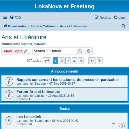
LokaNova et Freelang
FAQ
Register
Login
S
Board index
Espace Cultures
Arts et Littérature
e
Arts et Littérature
a
Moderators:
Sisyphe
,
Maïwenn
r
Search
Advanced search
New Topic
c
Page
1
of
12
1
2
3
4
5
12
Next
567 topics
h
…
Announcements
Rappels concernant les citations, de presse en particulier
Last post by
Sisyphe
«
07 Oct 2009 00:57
Forum Arts et Littérature
Last post by
Latinus
«
19 Aug 2015 16:54
Replies:
1
Topics
Les Lokaclick
Last post by
Beaumont
«
03 Nov 2024 09:41
Replies:
26
1
2