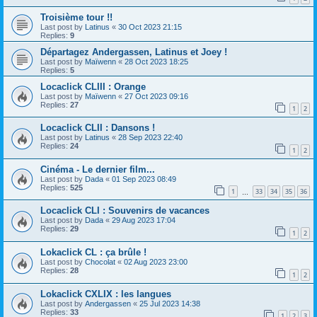
Troisième tour !!
Last post by
Latinus
«
30 Oct 2023 21:15
Replies:
9
Départagez Andergassen, Latinus et Joey !
Last post by
Maïwenn
«
28 Oct 2023 18:25
Replies:
5
Locaclick CLIII : Orange
Last post by
Maïwenn
«
27 Oct 2023 09:16
Replies:
27
1
2
Locaclick CLII : Dansons !
Last post by
Latinus
«
28 Sep 2023 22:40
Replies:
24
1
2
Cinéma - Le dernier film...
Last post by
Dada
«
01 Sep 2023 08:49
Replies:
525
1
33
34
35
36
…
Locaclick CLI : Souvenirs de vacances
Last post by
Dada
«
29 Aug 2023 17:04
Replies:
29
1
2
Lokaclick CL : ça brûle !
Last post by
Chocolat
«
02 Aug 2023 23:00
Replies:
28
1
2
Lokaclick CXLIX : les langues
Last post by
Andergassen
«
25 Jul 2023 14:38
Replies:
33
1
2
3