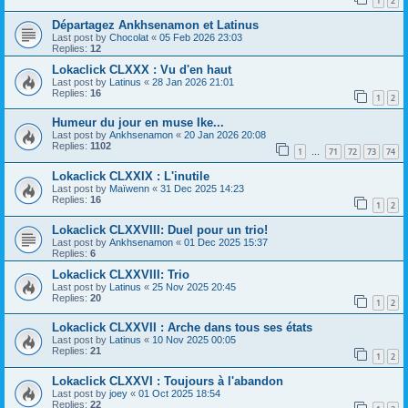
1
2
Départagez Ankhsenamon et Latinus
Last post by
Chocolat
«
05 Feb 2026 23:03
Replies:
12
Lokaclick CLXXX : Vu d'en haut
Last post by
Latinus
«
28 Jan 2026 21:01
Replies:
16
1
2
Humeur du jour en muse Ike...
Last post by
Ankhsenamon
«
20 Jan 2026 20:08
Replies:
1102
1
71
72
73
74
…
Lokaclick CLXXIX : L'inutile
Last post by
Maïwenn
«
31 Dec 2025 14:23
Replies:
16
1
2
Lokaclick CLXXVIII: Duel pour un trio!
Last post by
Ankhsenamon
«
01 Dec 2025 15:37
Replies:
6
Lokaclick CLXXVIII: Trio
Last post by
Latinus
«
25 Nov 2025 20:45
Replies:
20
1
2
Lokaclick CLXXVII : Arche dans tous ses états
Last post by
Latinus
«
10 Nov 2025 00:05
Replies:
21
1
2
Lokaclick CLXXVI : Toujours à l'abandon
Last post by
joey
«
01 Oct 2025 18:54
Replies:
22