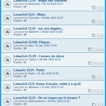
Lokaclick CLXI : Magie des lumières
Last post by
Beaumont
«
04 Jul 2024 02:27
Replies:
24
1
2
Locaclick CLX : Blanc
Last post by
Chocolat
«
29 May 2024 11:57
Replies:
29
1
2
Locaclick CLIX : sur une étagère...
Last post by
Maïwenn
«
29 Apr 2024 19:56
Replies:
26
1
2
Lokaclick CLVIII: Pâques
Last post by
joey
«
01 Apr 2024 13:25
Replies:
38
1
2
3
Lokaclick CLVII : l'envers du décor
Last post by
Latinus
«
05 Mar 2024 20:21
Replies:
31
1
2
3
Lokaclic CLVI - Partir
Last post by
Dada
«
31 Jan 2024 23:42
Replies:
22
1
2
Lokaclick CLV: Assez d'essais, métal y a qu'à!
Last post by
Maïwenn
«
31 Dec 2023 17:20
Replies:
42
1
2
3
Locaclick CLIV : On se risque sur le bizarre ?
Last post by
Ankhsenamon
«
28 Nov 2023 12:58
Replies:
23
1
2