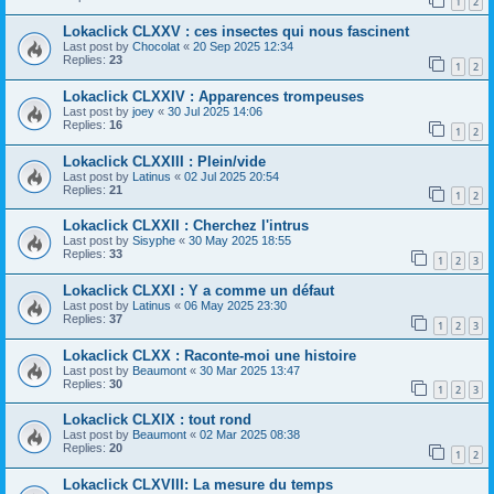
1
2
Lokaclick CLXXV : ces insectes qui nous fascinent
Last post by
Chocolat
«
20 Sep 2025 12:34
Replies:
23
1
2
Lokaclick CLXXIV : Apparences trompeuses
Last post by
joey
«
30 Jul 2025 14:06
Replies:
16
1
2
Lokaclick CLXXIII : Plein/vide
Last post by
Latinus
«
02 Jul 2025 20:54
Replies:
21
1
2
Lokaclick CLXXII : Cherchez l'intrus
Last post by
Sisyphe
«
30 May 2025 18:55
Replies:
33
1
2
3
Lokaclick CLXXI : Y a comme un défaut
Last post by
Latinus
«
06 May 2025 23:30
Replies:
37
1
2
3
Lokaclick CLXX : Raconte-moi une histoire
Last post by
Beaumont
«
30 Mar 2025 13:47
Replies:
30
1
2
3
Lokaclick CLXIX : tout rond
Last post by
Beaumont
«
02 Mar 2025 08:38
Replies:
20
1
2
Lokaclick CLXVIII: La mesure du temps