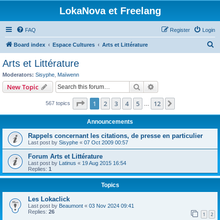
LokaNova et Freelang
FAQ
Register
Login
S
Board index
Espace Cultures
Arts et Littérature
e
Arts et Littérature
a
Moderators:
Sisyphe
,
Maïwenn
r
Search
Advanced search
New Topic
c
Page
1
of
12
1
2
3
4
5
12
Next
567 topics
h
…
Announcements
Rappels concernant les citations, de presse en particulier
Last post by
Sisyphe
«
07 Oct 2009 00:57
Forum Arts et Littérature
Last post by
Latinus
«
19 Aug 2015 16:54
Replies:
1
Topics
Les Lokaclick
Last post by
Beaumont
«
03 Nov 2024 09:41
Replies:
26
1
2