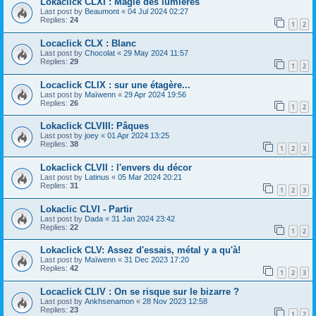
Lokaclick CLXI : Magie des lumières
Last post by
Beaumont
«
04 Jul 2024 02:27
Replies:
24
1
2
Locaclick CLX : Blanc
Last post by
Chocolat
«
29 May 2024 11:57
Replies:
29
1
2
Locaclick CLIX : sur une étagère...
Last post by
Maïwenn
«
29 Apr 2024 19:56
Replies:
26
1
2
Lokaclick CLVIII: Pâques
Last post by
joey
«
01 Apr 2024 13:25
Replies:
38
1
2
3
Lokaclick CLVII : l'envers du décor
Last post by
Latinus
«
05 Mar 2024 20:21
Replies:
31
1
2
3
Lokaclic CLVI - Partir
Last post by
Dada
«
31 Jan 2024 23:42
Replies:
22
1
2
Lokaclick CLV: Assez d'essais, métal y a qu'à!
Last post by
Maïwenn
«
31 Dec 2023 17:20
Replies:
42
1
2
3
Locaclick CLIV : On se risque sur le bizarre ?
Last post by
Ankhsenamon
«
28 Nov 2023 12:58
Replies:
23
1
2