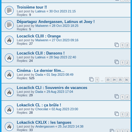
Troisième tour !!
Last post by
Latinus
«
30 Oct 2023 21:15
Replies:
9
Départagez Andergassen, Latinus et Joey !
Last post by
Maïwenn
«
28 Oct 2023 18:25
Replies:
5
Locaclick CLIII : Orange
Last post by
Maïwenn
«
27 Oct 2023 09:16
Replies:
27
1
2
Locaclick CLII : Dansons !
Last post by
Latinus
«
28 Sep 2023 22:40
Replies:
24
1
2
Cinéma - Le dernier film...
Last post by
Dada
«
01 Sep 2023 08:49
Replies:
525
1
33
34
35
36
…
Locaclick CLI : Souvenirs de vacances
Last post by
Dada
«
29 Aug 2023 17:04
Replies:
29
1
2
Lokaclick CL : ça brûle !
Last post by
Chocolat
«
02 Aug 2023 23:00
Replies:
28
1
2
Lokaclick CXLIX : les langues
Last post by
Andergassen
«
25 Jul 2023 14:38
Replies:
33
1
2
3