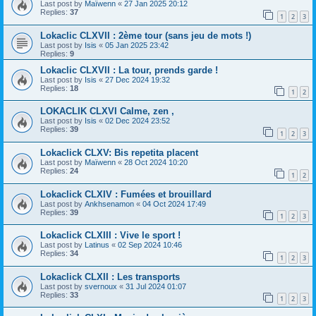
Last post by
Maïwenn
«
27 Jan 2025 20:12
Replies:
37
1
2
3
Lokaclic CLXVII : 2ème tour (sans jeu de mots !)
Last post by
Isis
«
05 Jan 2025 23:42
Replies:
9
Lokaclic CLXVII : La tour, prends garde !
Last post by
Isis
«
27 Dec 2024 19:32
Replies:
18
1
2
LOKACLIK CLXVI Calme, zen ,
Last post by
Isis
«
02 Dec 2024 23:52
Replies:
39
1
2
3
Lokaclick CLXV: Bis repetita placent
Last post by
Maïwenn
«
28 Oct 2024 10:20
Replies:
24
1
2
Lokaclick CLXIV : Fumées et brouillard
Last post by
Ankhsenamon
«
04 Oct 2024 17:49
Replies:
39
1
2
3
Lokaclick CLXIII : Vive le sport !
Last post by
Latinus
«
02 Sep 2024 10:46
Replies:
34
1
2
3
Lokaclick CLXII : Les transports
Last post by
svernoux
«
31 Jul 2024 01:07
Replies:
33
1
2
3