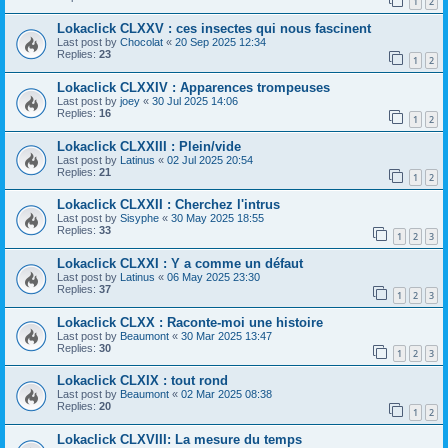
1
2
Lokaclick CLXXV : ces insectes qui nous fascinent
Last post by
Chocolat
«
20 Sep 2025 12:34
Replies:
23
1
2
Lokaclick CLXXIV : Apparences trompeuses
Last post by
joey
«
30 Jul 2025 14:06
Replies:
16
1
2
Lokaclick CLXXIII : Plein/vide
Last post by
Latinus
«
02 Jul 2025 20:54
Replies:
21
1
2
Lokaclick CLXXII : Cherchez l'intrus
Last post by
Sisyphe
«
30 May 2025 18:55
Replies:
33
1
2
3
Lokaclick CLXXI : Y a comme un défaut
Last post by
Latinus
«
06 May 2025 23:30
Replies:
37
1
2
3
Lokaclick CLXX : Raconte-moi une histoire
Last post by
Beaumont
«
30 Mar 2025 13:47
Replies:
30
1
2
3
Lokaclick CLXIX : tout rond
Last post by
Beaumont
«
02 Mar 2025 08:38
Replies:
20
1
2
Lokaclick CLXVIII: La mesure du temps