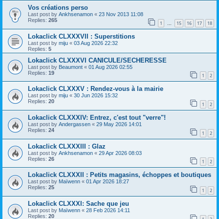
Vos créations perso
Last post by
Ankhsenamon
«
23 Nov 2013 11:08
Replies:
265
1
15
16
17
18
…
Lokaclick CLXXXVII : Superstitions
Last post by
miju
«
03 Aug 2026 22:32
Replies:
5
Lokaclick CLXXXVI CANICULE/SECHERESSE
Last post by
Beaumont
«
01 Aug 2026 02:55
Replies:
19
1
2
Lokaclick CLXXXV : Rendez-vous à la mairie
Last post by
miju
«
30 Jun 2026 15:32
Replies:
20
1
2
Lokaclick CLXXXIV: Entrez, c'est tout "verre"!
Last post by
Andergassen
«
29 May 2026 14:01
Replies:
24
1
2
Lokaclick CLXXXIII : Glaz
Last post by
Ankhsenamon
«
29 Apr 2026 08:03
Replies:
26
1
2
Lokaclick CLXXXII : Petits magasins, échoppes et boutiques
Last post by
Maïwenn
«
01 Apr 2026 18:27
Replies:
25
1
2
Lokaclick CLXXXI: Sache que jeu
Last post by
Maïwenn
«
28 Feb 2026 14:11
Replies:
20