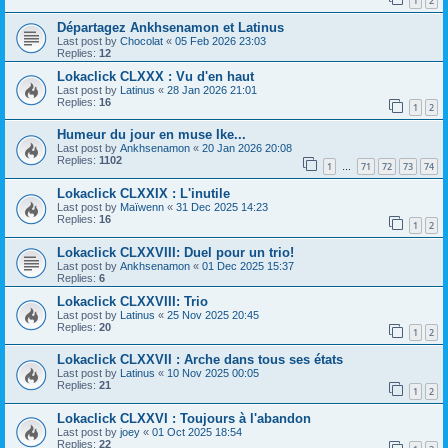
1
2
Départagez Ankhsenamon et Latinus
Last post by
Chocolat
«
05 Feb 2026 23:03
Replies:
12
Lokaclick CLXXX : Vu d'en haut
Last post by
Latinus
«
28 Jan 2026 21:01
Replies:
16
1
2
Humeur du jour en muse Ike...
Last post by
Ankhsenamon
«
20 Jan 2026 20:08
Replies:
1102
1
71
72
73
74
…
Lokaclick CLXXIX : L'inutile
Last post by
Maïwenn
«
31 Dec 2025 14:23
Replies:
16
1
2
Lokaclick CLXXVIII: Duel pour un trio!
Last post by
Ankhsenamon
«
01 Dec 2025 15:37
Replies:
6
Lokaclick CLXXVIII: Trio
Last post by
Latinus
«
25 Nov 2025 20:45
Replies:
20
1
2
Lokaclick CLXXVII : Arche dans tous ses états
Last post by
Latinus
«
10 Nov 2025 00:05
Replies:
21
1
2
Lokaclick CLXXVI : Toujours à l'abandon
Last post by
joey
«
01 Oct 2025 18:54
Replies:
22