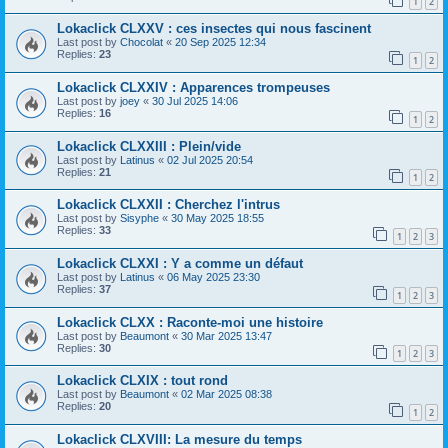
1
2
Lokaclick CLXXV : ces insectes qui nous fascinent
Last post by
Chocolat
«
20 Sep 2025 12:34
Replies:
23
1
2
Lokaclick CLXXIV : Apparences trompeuses
Last post by
joey
«
30 Jul 2025 14:06
Replies:
16
1
2
Lokaclick CLXXIII : Plein/vide
Last post by
Latinus
«
02 Jul 2025 20:54
Replies:
21
1
2
Lokaclick CLXXII : Cherchez l'intrus
Last post by
Sisyphe
«
30 May 2025 18:55
Replies:
33
1
2
3
Lokaclick CLXXI : Y a comme un défaut
Last post by
Latinus
«
06 May 2025 23:30
Replies:
37
1
2
3
Lokaclick CLXX : Raconte-moi une histoire
Last post by
Beaumont
«
30 Mar 2025 13:47
Replies:
30
1
2
3
Lokaclick CLXIX : tout rond
Last post by
Beaumont
«
02 Mar 2025 08:38
Replies:
20
1
2
Lokaclick CLXVIII: La mesure du temps