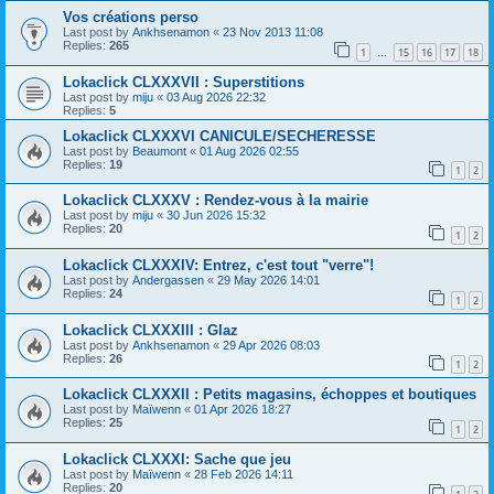
Vos créations perso
Last post by
Ankhsenamon
«
23 Nov 2013 11:08
Replies:
265
1
15
16
17
18
…
Lokaclick CLXXXVII : Superstitions
Last post by
miju
«
03 Aug 2026 22:32
Replies:
5
Lokaclick CLXXXVI CANICULE/SECHERESSE
Last post by
Beaumont
«
01 Aug 2026 02:55
Replies:
19
1
2
Lokaclick CLXXXV : Rendez-vous à la mairie
Last post by
miju
«
30 Jun 2026 15:32
Replies:
20
1
2
Lokaclick CLXXXIV: Entrez, c'est tout "verre"!
Last post by
Andergassen
«
29 May 2026 14:01
Replies:
24
1
2
Lokaclick CLXXXIII : Glaz
Last post by
Ankhsenamon
«
29 Apr 2026 08:03
Replies:
26
1
2
Lokaclick CLXXXII : Petits magasins, échoppes et boutiques
Last post by
Maïwenn
«
01 Apr 2026 18:27
Replies:
25
1
2
Lokaclick CLXXXI: Sache que jeu
Last post by
Maïwenn
«
28 Feb 2026 14:11
Replies:
20