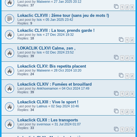
Last post by
Maïwenn
«
27 Jan 2025 20:12
Replies:
37
1
2
3
Lokaclic CLXVII : 2ème tour (sans jeu de mots !)
Last post by
Isis
«
05 Jan 2025 23:42
Replies:
9
Lokaclic CLXVII : La tour, prends garde !
Last post by
Isis
«
27 Dec 2024 19:32
Replies:
18
1
2
LOKACLIK CLXVI Calme, zen ,
Last post by
Isis
«
02 Dec 2024 23:52
Replies:
39
1
2
3
Lokaclick CLXV: Bis repetita placent
Last post by
Maïwenn
«
28 Oct 2024 10:20
Replies:
24
1
2
Lokaclick CLXIV : Fumées et brouillard
Last post by
Ankhsenamon
«
04 Oct 2024 17:49
Replies:
39
1
2
3
Lokaclick CLXIII : Vive le sport !
Last post by
Latinus
«
02 Sep 2024 10:46
Replies:
34
1
2
3
Lokaclick CLXII : Les transports
Last post by
svernoux
«
31 Jul 2024 01:07
Replies:
33
1
2
3