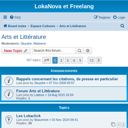
LokaNova et Freelang
FAQ
Register
Login
S
Board index
Espace Cultures
Arts et Littérature
e
Arts et Littérature
a
Moderators:
Sisyphe
,
Maïwenn
r
Search
Advanced search
New Topic
c
Page
1
of
12
1
2
3
4
5
12
Next
567 topics
h
…
Announcements
Rappels concernant les citations, de presse en particulier
Last post by
Sisyphe
«
07 Oct 2009 00:57
Forum Arts et Littérature
Last post by
Latinus
«
19 Aug 2015 16:54
Replies:
1
Topics
Les Lokaclick
Last post by
Beaumont
«
03 Nov 2024 09:41
Replies:
26
1
2