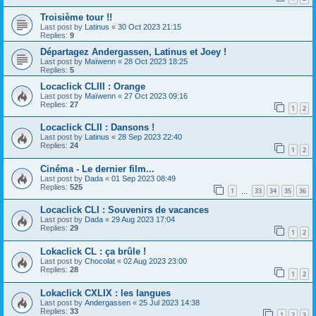
Troisième tour !!
Last post by
Latinus
«
30 Oct 2023 21:15
Replies:
9
Départagez Andergassen, Latinus et Joey !
Last post by
Maïwenn
«
28 Oct 2023 18:25
Replies:
5
Locaclick CLIII : Orange
Last post by
Maïwenn
«
27 Oct 2023 09:16
Replies:
27
1
2
Locaclick CLII : Dansons !
Last post by
Latinus
«
28 Sep 2023 22:40
Replies:
24
1
2
Cinéma - Le dernier film...
Last post by
Dada
«
01 Sep 2023 08:49
Replies:
525
1
33
34
35
36
…
Locaclick CLI : Souvenirs de vacances
Last post by
Dada
«
29 Aug 2023 17:04
Replies:
29
1
2
Lokaclick CL : ça brûle !
Last post by
Chocolat
«
02 Aug 2023 23:00
Replies:
28
1
2
Lokaclick CXLIX : les langues
Last post by
Andergassen
«
25 Jul 2023 14:38
Replies:
33
1
2
3