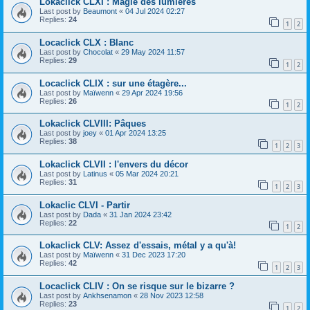
Lokaclick CLXI : Magie des lumières
Last post by
Beaumont
«
04 Jul 2024 02:27
Replies:
24
1
2
Locaclick CLX : Blanc
Last post by
Chocolat
«
29 May 2024 11:57
Replies:
29
1
2
Locaclick CLIX : sur une étagère...
Last post by
Maïwenn
«
29 Apr 2024 19:56
Replies:
26
1
2
Lokaclick CLVIII: Pâques
Last post by
joey
«
01 Apr 2024 13:25
Replies:
38
1
2
3
Lokaclick CLVII : l'envers du décor
Last post by
Latinus
«
05 Mar 2024 20:21
Replies:
31
1
2
3
Lokaclic CLVI - Partir
Last post by
Dada
«
31 Jan 2024 23:42
Replies:
22
1
2
Lokaclick CLV: Assez d'essais, métal y a qu'à!
Last post by
Maïwenn
«
31 Dec 2023 17:20
Replies:
42
1
2
3
Locaclick CLIV : On se risque sur le bizarre ?
Last post by
Ankhsenamon
«
28 Nov 2023 12:58
Replies:
23
1
2