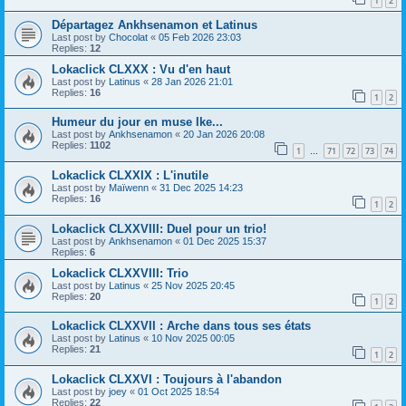
1
2
Départagez Ankhsenamon et Latinus
Last post by
Chocolat
«
05 Feb 2026 23:03
Replies:
12
Lokaclick CLXXX : Vu d'en haut
Last post by
Latinus
«
28 Jan 2026 21:01
Replies:
16
1
2
Humeur du jour en muse Ike...
Last post by
Ankhsenamon
«
20 Jan 2026 20:08
Replies:
1102
1
71
72
73
74
…
Lokaclick CLXXIX : L'inutile
Last post by
Maïwenn
«
31 Dec 2025 14:23
Replies:
16
1
2
Lokaclick CLXXVIII: Duel pour un trio!
Last post by
Ankhsenamon
«
01 Dec 2025 15:37
Replies:
6
Lokaclick CLXXVIII: Trio
Last post by
Latinus
«
25 Nov 2025 20:45
Replies:
20
1
2
Lokaclick CLXXVII : Arche dans tous ses états
Last post by
Latinus
«
10 Nov 2025 00:05
Replies:
21
1
2
Lokaclick CLXXVI : Toujours à l'abandon
Last post by
joey
«
01 Oct 2025 18:54
Replies:
22