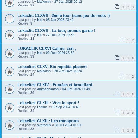
Last post by
Maïwenn
«
27 Jan 2025 20:12
Replies:
37
1
2
3
Lokaclic CLXVII : 2ème tour (sans jeu de mots !)
Last post by
Isis
«
05 Jan 2025 23:42
Replies:
9
Lokaclic CLXVII : La tour, prends garde !
Last post by
Isis
«
27 Dec 2024 19:32
Replies:
18
1
2
LOKACLIK CLXVI Calme, zen ,
Last post by
Isis
«
02 Dec 2024 23:52
Replies:
39
1
2
3
Lokaclick CLXV: Bis repetita placent
Last post by
Maïwenn
«
28 Oct 2024 10:20
Replies:
24
1
2
Lokaclick CLXIV : Fumées et brouillard
Last post by
Ankhsenamon
«
04 Oct 2024 17:49
Replies:
39
1
2
3
Lokaclick CLXIII : Vive le sport !
Last post by
Latinus
«
02 Sep 2024 10:46
Replies:
34
1
2
3
Lokaclick CLXII : Les transports
Last post by
svernoux
«
31 Jul 2024 01:07
Replies:
33
1
2
3