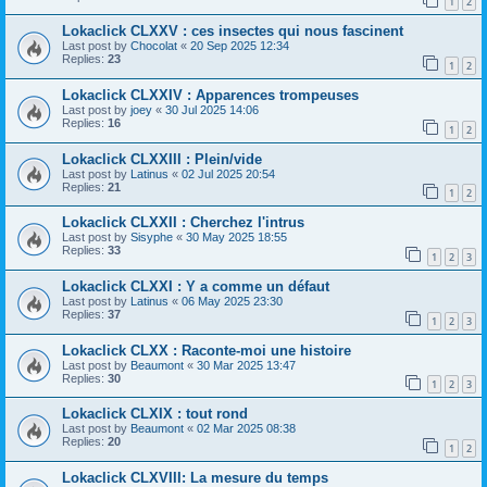
1
2
Lokaclick CLXXV : ces insectes qui nous fascinent
Last post by
Chocolat
«
20 Sep 2025 12:34
Replies:
23
1
2
Lokaclick CLXXIV : Apparences trompeuses
Last post by
joey
«
30 Jul 2025 14:06
Replies:
16
1
2
Lokaclick CLXXIII : Plein/vide
Last post by
Latinus
«
02 Jul 2025 20:54
Replies:
21
1
2
Lokaclick CLXXII : Cherchez l'intrus
Last post by
Sisyphe
«
30 May 2025 18:55
Replies:
33
1
2
3
Lokaclick CLXXI : Y a comme un défaut
Last post by
Latinus
«
06 May 2025 23:30
Replies:
37
1
2
3
Lokaclick CLXX : Raconte-moi une histoire
Last post by
Beaumont
«
30 Mar 2025 13:47
Replies:
30
1
2
3
Lokaclick CLXIX : tout rond
Last post by
Beaumont
«
02 Mar 2025 08:38
Replies:
20
1
2
Lokaclick CLXVIII: La mesure du temps