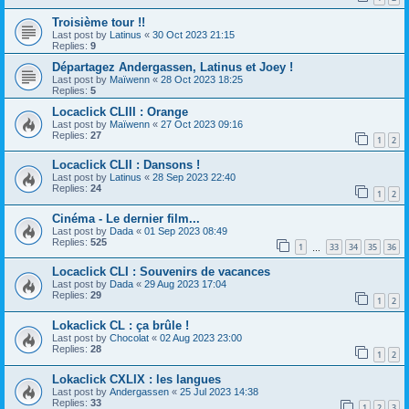
Troisième tour !!
Last post by
Latinus
«
30 Oct 2023 21:15
Replies:
9
Départagez Andergassen, Latinus et Joey !
Last post by
Maïwenn
«
28 Oct 2023 18:25
Replies:
5
Locaclick CLIII : Orange
Last post by
Maïwenn
«
27 Oct 2023 09:16
Replies:
27
1
2
Locaclick CLII : Dansons !
Last post by
Latinus
«
28 Sep 2023 22:40
Replies:
24
1
2
Cinéma - Le dernier film...
Last post by
Dada
«
01 Sep 2023 08:49
Replies:
525
1
33
34
35
36
…
Locaclick CLI : Souvenirs de vacances
Last post by
Dada
«
29 Aug 2023 17:04
Replies:
29
1
2
Lokaclick CL : ça brûle !
Last post by
Chocolat
«
02 Aug 2023 23:00
Replies:
28
1
2
Lokaclick CXLIX : les langues
Last post by
Andergassen
«
25 Jul 2023 14:38
Replies:
33
1
2
3