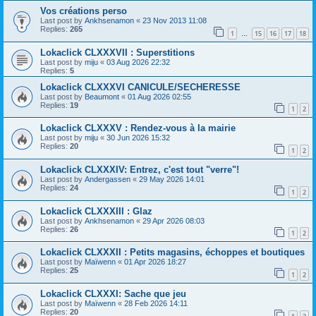
Vos créations perso
Last post by
Ankhsenamon
«
23 Nov 2013 11:08
Replies:
265
1
15
16
17
18
…
Lokaclick CLXXXVII : Superstitions
Last post by
miju
«
03 Aug 2026 22:32
Replies:
5
Lokaclick CLXXXVI CANICULE/SECHERESSE
Last post by
Beaumont
«
01 Aug 2026 02:55
Replies:
19
1
2
Lokaclick CLXXXV : Rendez-vous à la mairie
Last post by
miju
«
30 Jun 2026 15:32
Replies:
20
1
2
Lokaclick CLXXXIV: Entrez, c'est tout "verre"!
Last post by
Andergassen
«
29 May 2026 14:01
Replies:
24
1
2
Lokaclick CLXXXIII : Glaz
Last post by
Ankhsenamon
«
29 Apr 2026 08:03
Replies:
26
1
2
Lokaclick CLXXXII : Petits magasins, échoppes et boutiques
Last post by
Maïwenn
«
01 Apr 2026 18:27
Replies:
25
1
2
Lokaclick CLXXXI: Sache que jeu
Last post by
Maïwenn
«
28 Feb 2026 14:11
Replies:
20