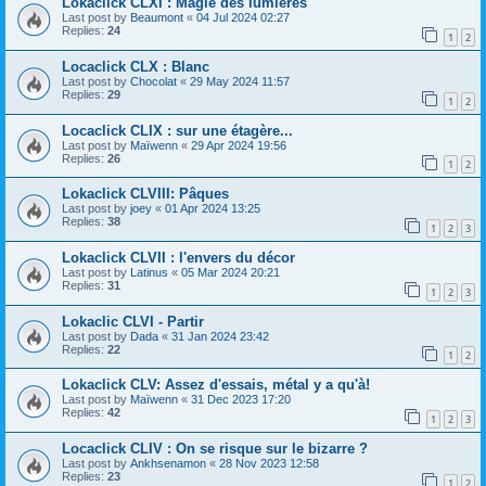
Lokaclick CLXI : Magie des lumières
Last post by
Beaumont
«
04 Jul 2024 02:27
Replies:
24
1
2
Locaclick CLX : Blanc
Last post by
Chocolat
«
29 May 2024 11:57
Replies:
29
1
2
Locaclick CLIX : sur une étagère...
Last post by
Maïwenn
«
29 Apr 2024 19:56
Replies:
26
1
2
Lokaclick CLVIII: Pâques
Last post by
joey
«
01 Apr 2024 13:25
Replies:
38
1
2
3
Lokaclick CLVII : l'envers du décor
Last post by
Latinus
«
05 Mar 2024 20:21
Replies:
31
1
2
3
Lokaclic CLVI - Partir
Last post by
Dada
«
31 Jan 2024 23:42
Replies:
22
1
2
Lokaclick CLV: Assez d'essais, métal y a qu'à!
Last post by
Maïwenn
«
31 Dec 2023 17:20
Replies:
42
1
2
3
Locaclick CLIV : On se risque sur le bizarre ?
Last post by
Ankhsenamon
«
28 Nov 2023 12:58
Replies:
23
1
2