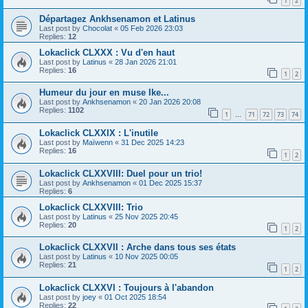
1
2
Départagez Ankhsenamon et Latinus
Last post by
Chocolat
«
05 Feb 2026 23:03
Replies:
12
Lokaclick CLXXX : Vu d'en haut
Last post by
Latinus
«
28 Jan 2026 21:01
Replies:
16
1
2
Humeur du jour en muse Ike...
Last post by
Ankhsenamon
«
20 Jan 2026 20:08
Replies:
1102
1
71
72
73
74
…
Lokaclick CLXXIX : L'inutile
Last post by
Maïwenn
«
31 Dec 2025 14:23
Replies:
16
1
2
Lokaclick CLXXVIII: Duel pour un trio!
Last post by
Ankhsenamon
«
01 Dec 2025 15:37
Replies:
6
Lokaclick CLXXVIII: Trio
Last post by
Latinus
«
25 Nov 2025 20:45
Replies:
20
1
2
Lokaclick CLXXVII : Arche dans tous ses états
Last post by
Latinus
«
10 Nov 2025 00:05
Replies:
21
1
2
Lokaclick CLXXVI : Toujours à l'abandon
Last post by
joey
«
01 Oct 2025 18:54
Replies:
22