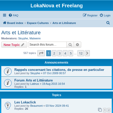
LokaNova et Freelang
FAQ
Register
Login
S
Board index
Espace Cultures
Arts et Littérature
e
Arts et Littérature
a
Moderators:
Sisyphe
,
Maïwenn
r
Search
Advanced search
New Topic
c
Page
1
of
12
1
2
3
4
5
12
Next
567 topics
h
…
Announcements
Rappels concernant les citations, de presse en particulier
Last post by
Sisyphe
«
07 Oct 2009 00:57
Forum Arts et Littérature
Last post by
Latinus
«
19 Aug 2015 16:54
Replies:
1
Topics
Les Lokaclick
Last post by
Beaumont
«
03 Nov 2024 09:41
Replies:
26
1
2