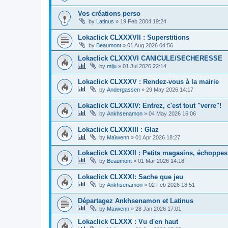
Vos créations perso
by
Latinus
»
19 Feb 2004 19:24
Lokaclick CLXXXVII : Superstitions
by
Beaumont
»
01 Aug 2026 04:56
Lokaclick CLXXXVI CANICULE/SECHERESSE
by
miju
»
01 Jul 2026 22:14
Lokaclick CLXXXV : Rendez-vous à la mairie
by
Andergassen
»
29 May 2026 14:17
Lokaclick CLXXXIV: Entrez, c'est tout "verre"!
by
Ankhsenamon
»
04 May 2026 16:06
Lokaclick CLXXXIII : Glaz
by
Maïwenn
»
01 Apr 2026 18:27
Lokaclick CLXXXII : Petits magasins, échoppes
by
Beaumont
»
01 Mar 2026 14:18
Lokaclick CLXXXI: Sache que jeu
by
Ankhsenamon
»
02 Feb 2026 18:51
Départagez Ankhsenamon et Latinus
by
Maïwenn
»
28 Jan 2026 17:01
Lokaclick CLXXX : Vu d'en haut