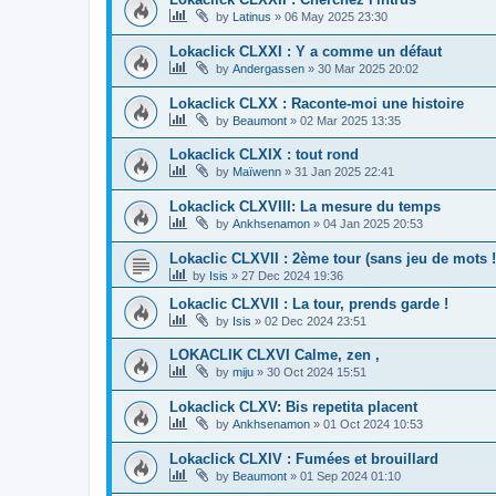
by
Latinus
»
06 May 2025 23:30
Lokaclick CLXXI : Y a comme un défaut
by
Andergassen
»
30 Mar 2025 20:02
Lokaclick CLXX : Raconte-moi une histoire
by
Beaumont
»
02 Mar 2025 13:35
Lokaclick CLXIX : tout rond
by
Maïwenn
»
31 Jan 2025 22:41
Lokaclick CLXVIII: La mesure du temps
by
Ankhsenamon
»
04 Jan 2025 20:53
Lokaclic CLXVII : 2ème tour (sans jeu de mots !
by
Isis
»
27 Dec 2024 19:36
Lokaclic CLXVII : La tour, prends garde !
by
Isis
»
02 Dec 2024 23:51
LOKACLIK CLXVI Calme, zen ,
by
miju
»
30 Oct 2024 15:51
Lokaclick CLXV: Bis repetita placent
by
Ankhsenamon
»
01 Oct 2024 10:53
Lokaclick CLXIV : Fumées et brouillard
by
Beaumont
»
01 Sep 2024 01:10