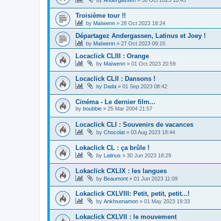
Troisième tour !!
by
Maïwenn
»
28 Oct 2023 18:24
Départagez Andergassen, Latinus et Joey !
by
Maïwenn
»
27 Oct 2023 09:15
Locaclick CLIII : Orange
by
Maïwenn
»
01 Oct 2023 20:59
Locaclick CLII : Dansons !
by
Dada
»
01 Sep 2023 08:42
Cinéma - Le dernier film...
by
boubbie
»
25 Mar 2004 21:57
Locaclick CLI : Souvenirs de vacances
by
Chocolat
»
03 Aug 2023 18:44
Lokaclick CL : ça brûle !
by
Latinus
»
30 Jun 2023 18:29
Lokaclick CXLIX : les langues
by
Beaumont
»
01 Jun 2023 11:09
Lokaclick CXLVIII: Petit, petit, petit...!
by
Ankhsenamon
»
01 May 2023 19:33
Lokaclick CXLVII : le mouvement