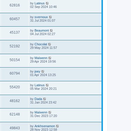
by
Latinus
62816
02 Sep 2024 10:46
by
svernoux
60457
31 Jul 2024 01:07
by
Beaumont
45137
04 Jul 2024 02:27
by
Chocolat
52192
29 May 2024 11:57
by
Maïwenn
50154
29 Apr 2024 19:56
by
joey
60794
01 Apr 2024 13:25
by
Latinus
55420
05 Mar 2024 20:21
by
Dada
48162
31 Jan 2024 23:42
by
Maïwenn
62148
31 Dec 2023 17:20
by
Ankhsenamon
49843
28 Nov 2023 12:58