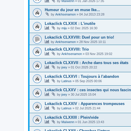
by
Maïwenn
»
01 Jan 2026 17:35
Humeur du jour en muse Ike...
by
Ankhsenamon
»
04 Jul 2013 23:28
Lokaclick CLXXIX : L'inutile
by
miju
»
02 Dec 2025 16:30
Lokaclick CLXXVIII: Duel pour un trio!
by
Ankhsenamon
»
28 Nov 2025 10:11
Lokaclick CLXXVIII: Trio
by
Ankhsenamon
»
03 Nov 2025 19:02
Lokaclick CLXXVII : Arche dans tous ses états
by
joey
»
01 Oct 2025 20:22
Lokaclick CLXXVI : Toujours à l'abandon
by
Latinus
»
05 Sep 2025 00:06
Lokaclick CLXXV : ces insectes qui nous fascin
by
joey
»
30 Jul 2025 15:04
Lokaclick CLXXIV : Apparences trompeuses
by
Latinus
»
02 Jul 2025 21:44
Lokaclick CLXXIII : Plein/vide
by
Maïwenn
»
01 Jun 2025 13:43
Lokaclick CLXXII : Cherchez l'intrus