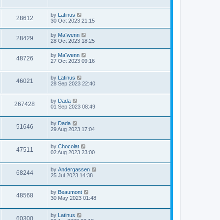
by
Latinus
28612
30 Oct 2023 21:15
by
Maïwenn
28429
28 Oct 2023 18:25
by
Maïwenn
48726
27 Oct 2023 09:16
by
Latinus
46021
28 Sep 2023 22:40
by
Dada
267428
01 Sep 2023 08:49
by
Dada
51646
29 Aug 2023 17:04
by
Chocolat
47511
02 Aug 2023 23:00
by
Andergassen
68244
25 Jul 2023 14:38
by
Beaumont
48568
30 May 2023 01:48
by
Latinus
60300