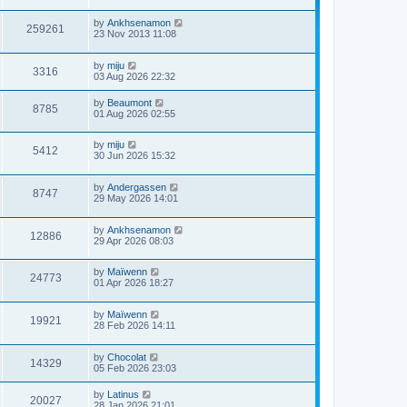
by
Ankhsenamon
259261
23 Nov 2013 11:08
by
miju
3316
03 Aug 2026 22:32
by
Beaumont
8785
01 Aug 2026 02:55
by
miju
5412
30 Jun 2026 15:32
by
Andergassen
8747
29 May 2026 14:01
by
Ankhsenamon
12886
29 Apr 2026 08:03
by
Maïwenn
24773
01 Apr 2026 18:27
by
Maïwenn
19921
28 Feb 2026 14:11
by
Chocolat
14329
05 Feb 2026 23:03
by
Latinus
20027
28 Jan 2026 21:01