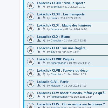
Lokaclick CLXIII : Vive le sport !
by
svernoux
»
31 Jul 2024 01:10
Lokaclick CLXII : Les transports
by
Dada
»
02 Jul 2024 23:09
Lokaclick CLXI : Magie des lumières
by
Beaumont
»
01 Jun 2024 14:02
Locaclick CLX : Blanc
by
Chocolat
»
01 May 2024 12:45
Locaclick CLIX : sur une étagère...
by
joey
»
01 Apr 2024 13:44
Lokaclick CLVIII: Pâques
by
Andergassen
»
01 Mar 2024 14:25
Lokaclick CLVII : l'envers du décor
by
Chocolat
»
01 Feb 2024 17:33
Lokaclic CLVI - Partir
by
Maïwenn
»
31 Dec 2023 17:19
Lokaclick CLV: Assez d'essais, métal y a qu'à!
by
Ankhsenamon
»
01 Dec 2023 18:54
Locaclick CLIV : On se risque sur le bizarre ?
by
Andergassen
»
30 Oct 2023 10:43