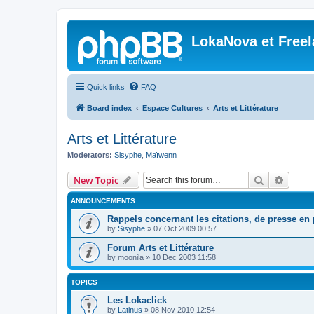
LokaNova et Free
Quick links
FAQ
Board index
Espace Cultures
Arts et Littérature
Arts et Littérature
Moderators:
Sisyphe
,
Maïwenn
Search
Advanc
New Topic
ANNOUNCEMENTS
Rappels concernant les citations, de presse en p
by
Sisyphe
»
07 Oct 2009 00:57
Forum Arts et Littérature
by
moonila
»
10 Dec 2003 11:58
TOPICS
Les Lokaclick
by
Latinus
»
08 Nov 2010 12:54