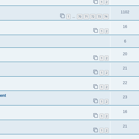
1
2
1102
1
70
71
72
73
74
…
16
1
2
6
20
1
2
21
1
2
22
1
2
ent
23
1
2
16
1
2
21
1
2