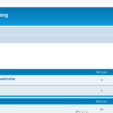
lang
ed search
REPLIES
articulier
0
1
REPLIES
26
1
2