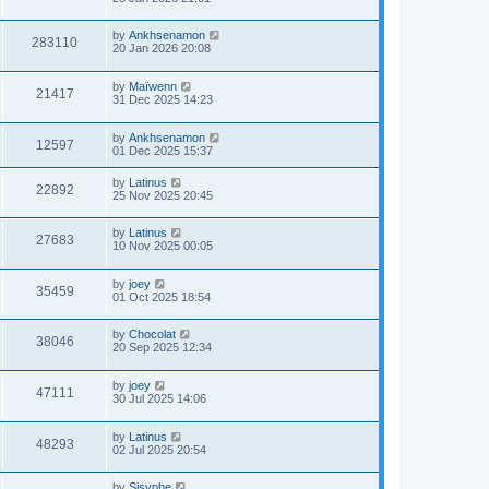
by
Ankhsenamon
283110
20 Jan 2026 20:08
by
Maïwenn
21417
31 Dec 2025 14:23
by
Ankhsenamon
12597
01 Dec 2025 15:37
by
Latinus
22892
25 Nov 2025 20:45
by
Latinus
27683
10 Nov 2025 00:05
by
joey
35459
01 Oct 2025 18:54
by
Chocolat
38046
20 Sep 2025 12:34
by
joey
47111
30 Jul 2025 14:06
by
Latinus
48293
02 Jul 2025 20:54
by
Sisyphe