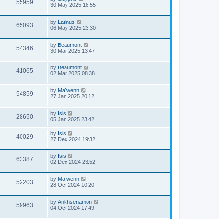
55959
30 May 2025 18:55
by
Latinus
65093
06 May 2025 23:30
by
Beaumont
54346
30 Mar 2025 13:47
by
Beaumont
41065
02 Mar 2025 08:38
by
Maïwenn
54859
27 Jan 2025 20:12
by
Isis
28650
05 Jan 2025 23:42
by
Isis
40029
27 Dec 2024 19:32
by
Isis
63387
02 Dec 2024 23:52
by
Maïwenn
52203
28 Oct 2024 10:20
by
Ankhsenamon
59963
04 Oct 2024 17:49