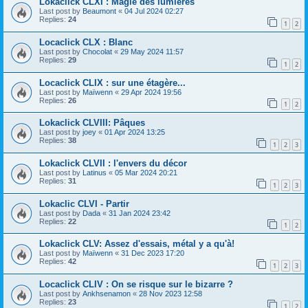
Lokaclick CLXI : Magie des lumières
Last post by
Beaumont
«
04 Jul 2024 02:27
Replies:
24
1
2
Locaclick CLX : Blanc
Last post by
Chocolat
«
29 May 2024 11:57
Replies:
29
1
2
Locaclick CLIX : sur une étagère...
Last post by
Maïwenn
«
29 Apr 2024 19:56
Replies:
26
1
2
Lokaclick CLVIII: Pâques
Last post by
joey
«
01 Apr 2024 13:25
Replies:
38
1
2
3
Lokaclick CLVII : l'envers du décor
Last post by
Latinus
«
05 Mar 2024 20:21
Replies:
31
1
2
3
Lokaclic CLVI - Partir
Last post by
Dada
«
31 Jan 2024 23:42
Replies:
22
1
2
Lokaclick CLV: Assez d'essais, métal y a qu'à!
Last post by
Maïwenn
«
31 Dec 2023 17:20
Replies:
42
1
2
3
Locaclick CLIV : On se risque sur le bizarre ?
Last post by
Ankhsenamon
«
28 Nov 2023 12:58
Replies:
23
1
2