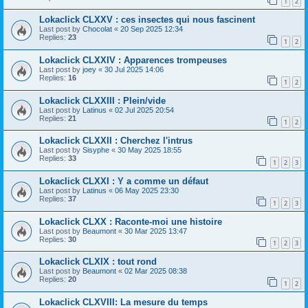
1
2
Lokaclick CLXXV : ces insectes qui nous fascinent
Last post by
Chocolat
«
20 Sep 2025 12:34
Replies:
23
1
2
Lokaclick CLXXIV : Apparences trompeuses
Last post by
joey
«
30 Jul 2025 14:06
Replies:
16
1
2
Lokaclick CLXXIII : Plein/vide
Last post by
Latinus
«
02 Jul 2025 20:54
Replies:
21
1
2
Lokaclick CLXXII : Cherchez l'intrus
Last post by
Sisyphe
«
30 May 2025 18:55
Replies:
33
1
2
3
Lokaclick CLXXI : Y a comme un défaut
Last post by
Latinus
«
06 May 2025 23:30
Replies:
37
1
2
3
Lokaclick CLXX : Raconte-moi une histoire
Last post by
Beaumont
«
30 Mar 2025 13:47
Replies:
30
1
2
3
Lokaclick CLXIX : tout rond
Last post by
Beaumont
«
02 Mar 2025 08:38
Replies:
20
1
2
Lokaclick CLXVIII: La mesure du temps