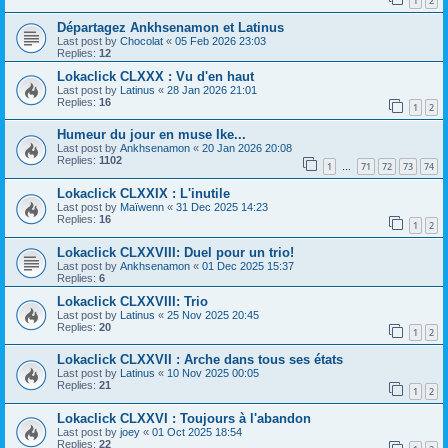
1
2
Départagez Ankhsenamon et Latinus
Last post by
Chocolat
«
05 Feb 2026 23:03
Replies:
12
Lokaclick CLXXX : Vu d'en haut
Last post by
Latinus
«
28 Jan 2026 21:01
Replies:
16
1
2
Humeur du jour en muse Ike...
Last post by
Ankhsenamon
«
20 Jan 2026 20:08
Replies:
1102
1
71
72
73
74
…
Lokaclick CLXXIX : L'inutile
Last post by
Maïwenn
«
31 Dec 2025 14:23
Replies:
16
1
2
Lokaclick CLXXVIII: Duel pour un trio!
Last post by
Ankhsenamon
«
01 Dec 2025 15:37
Replies:
6
Lokaclick CLXXVIII: Trio
Last post by
Latinus
«
25 Nov 2025 20:45
Replies:
20
1
2
Lokaclick CLXXVII : Arche dans tous ses états
Last post by
Latinus
«
10 Nov 2025 00:05
Replies:
21
1
2
Lokaclick CLXXVI : Toujours à l'abandon
Last post by
joey
«
01 Oct 2025 18:54
Replies:
22