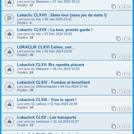
Last post by
Maïwenn
«
27 Jan 2025 20:12
Replies:
37
1
2
3
Lokaclic CLXVII : 2ème tour (sans jeu de mots !)
Last post by
Isis
«
05 Jan 2025 23:42
Replies:
9
Lokaclic CLXVII : La tour, prends garde !
Last post by
Isis
«
27 Dec 2024 19:32
Replies:
18
1
2
LOKACLIK CLXVI Calme, zen ,
Last post by
Isis
«
02 Dec 2024 23:52
Replies:
39
1
2
3
Lokaclick CLXV: Bis repetita placent
Last post by
Maïwenn
«
28 Oct 2024 10:20
Replies:
24
1
2
Lokaclick CLXIV : Fumées et brouillard
Last post by
Ankhsenamon
«
04 Oct 2024 17:49
Replies:
39
1
2
3
Lokaclick CLXIII : Vive le sport !
Last post by
Latinus
«
02 Sep 2024 10:46
Replies:
34
1
2
3
Lokaclick CLXII : Les transports
Last post by
svernoux
«
31 Jul 2024 01:07
Replies:
33
1
2
3