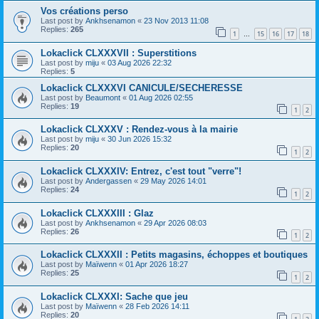
Vos créations perso
Last post by
Ankhsenamon
«
23 Nov 2013 11:08
Replies:
265
1
15
16
17
18
…
Lokaclick CLXXXVII : Superstitions
Last post by
miju
«
03 Aug 2026 22:32
Replies:
5
Lokaclick CLXXXVI CANICULE/SECHERESSE
Last post by
Beaumont
«
01 Aug 2026 02:55
Replies:
19
1
2
Lokaclick CLXXXV : Rendez-vous à la mairie
Last post by
miju
«
30 Jun 2026 15:32
Replies:
20
1
2
Lokaclick CLXXXIV: Entrez, c'est tout "verre"!
Last post by
Andergassen
«
29 May 2026 14:01
Replies:
24
1
2
Lokaclick CLXXXIII : Glaz
Last post by
Ankhsenamon
«
29 Apr 2026 08:03
Replies:
26
1
2
Lokaclick CLXXXII : Petits magasins, échoppes et boutiques
Last post by
Maïwenn
«
01 Apr 2026 18:27
Replies:
25
1
2
Lokaclick CLXXXI: Sache que jeu
Last post by
Maïwenn
«
28 Feb 2026 14:11
Replies:
20