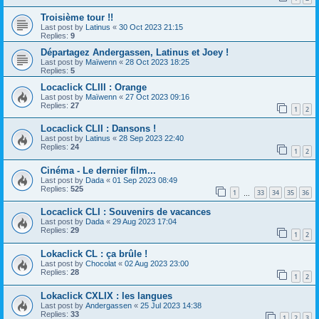
Troisième tour !!
Last post by
Latinus
«
30 Oct 2023 21:15
Replies:
9
Départagez Andergassen, Latinus et Joey !
Last post by
Maïwenn
«
28 Oct 2023 18:25
Replies:
5
Locaclick CLIII : Orange
Last post by
Maïwenn
«
27 Oct 2023 09:16
Replies:
27
1
2
Locaclick CLII : Dansons !
Last post by
Latinus
«
28 Sep 2023 22:40
Replies:
24
1
2
Cinéma - Le dernier film...
Last post by
Dada
«
01 Sep 2023 08:49
Replies:
525
1
33
34
35
36
…
Locaclick CLI : Souvenirs de vacances
Last post by
Dada
«
29 Aug 2023 17:04
Replies:
29
1
2
Lokaclick CL : ça brûle !
Last post by
Chocolat
«
02 Aug 2023 23:00
Replies:
28
1
2
Lokaclick CXLIX : les langues
Last post by
Andergassen
«
25 Jul 2023 14:38
Replies:
33
1
2
3