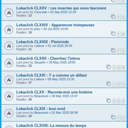
1
2
Lokaclick CLXXV : ces insectes qui nous fascinent
Last post by
Chocolat
«
20 Sep 2025 12:34
Replies:
23
1
2
Lokaclick CLXXIV : Apparences trompeuses
Last post by
joey
«
30 Jul 2025 14:06
Replies:
16
1
2
Lokaclick CLXXIII : Plein/vide
Last post by
Latinus
«
02 Jul 2025 20:54
Replies:
21
1
2
Lokaclick CLXXII : Cherchez l'intrus
Last post by
Sisyphe
«
30 May 2025 18:55
Replies:
33
1
2
3
Lokaclick CLXXI : Y a comme un défaut
Last post by
Latinus
«
06 May 2025 23:30
Replies:
37
1
2
3
Lokaclick CLXX : Raconte-moi une histoire
Last post by
Beaumont
«
30 Mar 2025 13:47
Replies:
30
1
2
3
Lokaclick CLXIX : tout rond
Last post by
Beaumont
«
02 Mar 2025 08:38
Replies:
20
1
2
Lokaclick CLXVIII: La mesure du temps