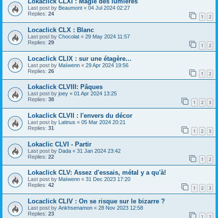
Lokaclick CLXI : Magie des lumières
Last post by
Beaumont
«
04 Jul 2024 02:27
Replies:
24
1
2
Locaclick CLX : Blanc
Last post by
Chocolat
«
29 May 2024 11:57
Replies:
29
1
2
Locaclick CLIX : sur une étagère...
Last post by
Maïwenn
«
29 Apr 2024 19:56
Replies:
26
1
2
Lokaclick CLVIII: Pâques
Last post by
joey
«
01 Apr 2024 13:25
Replies:
38
1
2
3
Lokaclick CLVII : l'envers du décor
Last post by
Latinus
«
05 Mar 2024 20:21
Replies:
31
1
2
3
Lokaclic CLVI - Partir
Last post by
Dada
«
31 Jan 2024 23:42
Replies:
22
1
2
Lokaclick CLV: Assez d'essais, métal y a qu'à!
Last post by
Maïwenn
«
31 Dec 2023 17:20
Replies:
42
1
2
3
Locaclick CLIV : On se risque sur le bizarre ?
Last post by
Ankhsenamon
«
28 Nov 2023 12:58
Replies:
23
1
2