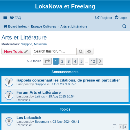
LokaNova et Freelang
FAQ
Register
Login
S
Board index
Espace Cultures
Arts et Littérature
e
Arts et Littérature
a
Moderators:
Sisyphe
,
Maïwenn
r
Search
Advanced search
New Topic
c
Page
1
of
12
1
2
3
4
5
12
Next
567 topics
h
…
Announcements
Rappels concernant les citations, de presse en particulier
Last post by
Sisyphe
«
07 Oct 2009 00:57
Forum Arts et Littérature
Last post by
Latinus
«
19 Aug 2015 16:54
Replies:
1
Topics
Les Lokaclick
Last post by
Beaumont
«
03 Nov 2024 09:41
Replies:
26
1
2