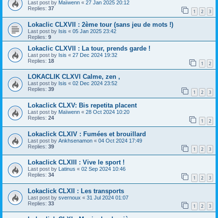
Last post by
Maïwenn
«
27 Jan 2025 20:12
Replies:
37
1
2
3
Lokaclic CLXVII : 2ème tour (sans jeu de mots !)
Last post by
Isis
«
05 Jan 2025 23:42
Replies:
9
Lokaclic CLXVII : La tour, prends garde !
Last post by
Isis
«
27 Dec 2024 19:32
Replies:
18
1
2
LOKACLIK CLXVI Calme, zen ,
Last post by
Isis
«
02 Dec 2024 23:52
Replies:
39
1
2
3
Lokaclick CLXV: Bis repetita placent
Last post by
Maïwenn
«
28 Oct 2024 10:20
Replies:
24
1
2
Lokaclick CLXIV : Fumées et brouillard
Last post by
Ankhsenamon
«
04 Oct 2024 17:49
Replies:
39
1
2
3
Lokaclick CLXIII : Vive le sport !
Last post by
Latinus
«
02 Sep 2024 10:46
Replies:
34
1
2
3
Lokaclick CLXII : Les transports
Last post by
svernoux
«
31 Jul 2024 01:07
Replies:
33
1
2
3