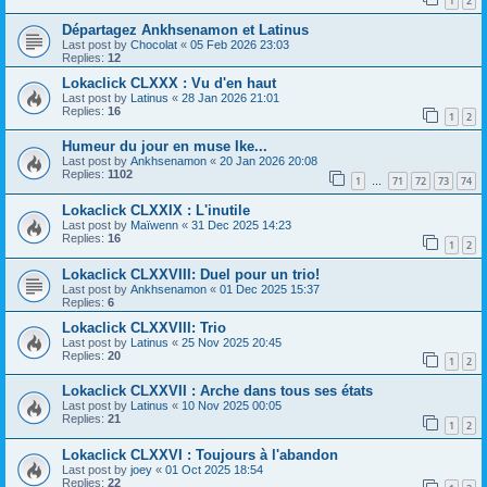
1
2
Départagez Ankhsenamon et Latinus
Last post by
Chocolat
«
05 Feb 2026 23:03
Replies:
12
Lokaclick CLXXX : Vu d'en haut
Last post by
Latinus
«
28 Jan 2026 21:01
Replies:
16
1
2
Humeur du jour en muse Ike...
Last post by
Ankhsenamon
«
20 Jan 2026 20:08
Replies:
1102
1
71
72
73
74
…
Lokaclick CLXXIX : L'inutile
Last post by
Maïwenn
«
31 Dec 2025 14:23
Replies:
16
1
2
Lokaclick CLXXVIII: Duel pour un trio!
Last post by
Ankhsenamon
«
01 Dec 2025 15:37
Replies:
6
Lokaclick CLXXVIII: Trio
Last post by
Latinus
«
25 Nov 2025 20:45
Replies:
20
1
2
Lokaclick CLXXVII : Arche dans tous ses états
Last post by
Latinus
«
10 Nov 2025 00:05
Replies:
21
1
2
Lokaclick CLXXVI : Toujours à l'abandon
Last post by
joey
«
01 Oct 2025 18:54
Replies:
22