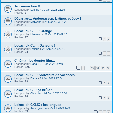
Troisième tour !!
Last post by
Latinus
«
30 Oct 2023 21:15
Replies:
9
Départagez Andergassen, Latinus et Joey !
Last post by
Maïwenn
«
28 Oct 2023 18:25
Replies:
5
Locaclick CLIII : Orange
Last post by
Maïwenn
«
27 Oct 2023 09:16
Replies:
27
1
2
Locaclick CLII : Dansons !
Last post by
Latinus
«
28 Sep 2023 22:40
Replies:
24
1
2
Cinéma - Le dernier film...
Last post by
Dada
«
01 Sep 2023 08:49
Replies:
525
1
33
34
35
36
…
Locaclick CLI : Souvenirs de vacances
Last post by
Dada
«
29 Aug 2023 17:04
Replies:
29
1
2
Lokaclick CL : ça brûle !
Last post by
Chocolat
«
02 Aug 2023 23:00
Replies:
28
1
2
Lokaclick CXLIX : les langues
Last post by
Andergassen
«
25 Jul 2023 14:38
Replies:
33
1
2
3