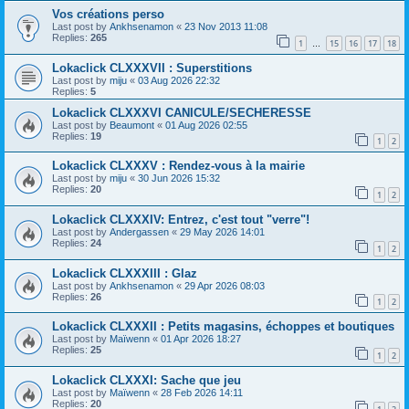
Vos créations perso
Last post by
Ankhsenamon
«
23 Nov 2013 11:08
Replies:
265
1
15
16
17
18
…
Lokaclick CLXXXVII : Superstitions
Last post by
miju
«
03 Aug 2026 22:32
Replies:
5
Lokaclick CLXXXVI CANICULE/SECHERESSE
Last post by
Beaumont
«
01 Aug 2026 02:55
Replies:
19
1
2
Lokaclick CLXXXV : Rendez-vous à la mairie
Last post by
miju
«
30 Jun 2026 15:32
Replies:
20
1
2
Lokaclick CLXXXIV: Entrez, c'est tout "verre"!
Last post by
Andergassen
«
29 May 2026 14:01
Replies:
24
1
2
Lokaclick CLXXXIII : Glaz
Last post by
Ankhsenamon
«
29 Apr 2026 08:03
Replies:
26
1
2
Lokaclick CLXXXII : Petits magasins, échoppes et boutiques
Last post by
Maïwenn
«
01 Apr 2026 18:27
Replies:
25
1
2
Lokaclick CLXXXI: Sache que jeu
Last post by
Maïwenn
«
28 Feb 2026 14:11
Replies:
20