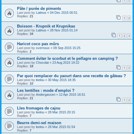
1
2
Pâte / purée de piments
Last post by
Latinus
«
04 Dec 2015 00:51
Replies:
21
1
2
Boisson - Krupnik et Krupnikas
Last post by
Latinus
«
28 Nov 2015 01:14
Replies:
34
1
2
3
Haricot coco pas mûrs
Last post by
svernoux
«
09 Sep 2015 15:25
Replies:
2
Comment éviter le scorbut et le pellagre en camping ?
Last post by
Chocolat
«
23 Aug 2015 19:22
Replies:
18
1
2
Par quoi remplacer du yaourt dans une recette de gâteau ?
Last post by
leelou
«
30 May 2015 18:35
Replies:
10
Les lentilles : mode d'emploi ?
Last post by
Andergassen
«
12 Apr 2015 16:51
Replies:
21
1
2
Lles fromages de cajou
Last post by
leelou
«
28 Mar 2015 20:15
Replies:
7
Beurre demi-sel maison
Last post by
leelou
«
28 Mar 2015 01:54
Replies:
7