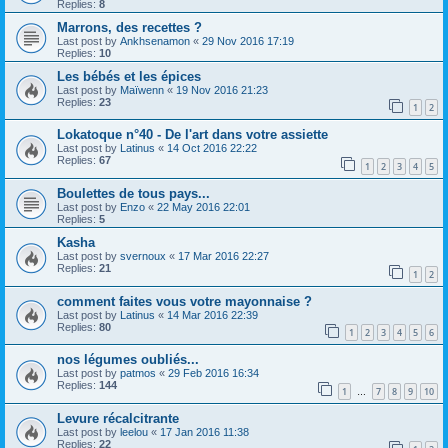
Replies:
8
Marrons, des recettes ?
Last post by
Ankhsenamon
«
29 Nov 2016 17:19
Replies:
10
Les bébés et les épices
Last post by
Maïwenn
«
19 Nov 2016 21:23
Replies:
23
1
2
Lokatoque n°40 - De l'art dans votre assiette
Last post by
Latinus
«
14 Oct 2016 22:22
Replies:
67
1
2
3
4
5
Boulettes de tous pays...
Last post by
Enzo
«
22 May 2016 22:01
Replies:
5
Kasha
Last post by
svernoux
«
17 Mar 2016 22:27
Replies:
21
1
2
comment faites vous votre mayonnaise ?
Last post by
Latinus
«
14 Mar 2016 22:39
Replies:
80
1
2
3
4
5
6
nos légumes oubliés...
Last post by
patmos
«
29 Feb 2016 16:34
Replies:
144
1
7
8
9
10
…
Levure récalcitrante
Last post by
leelou
«
17 Jan 2016 11:38
Replies:
22