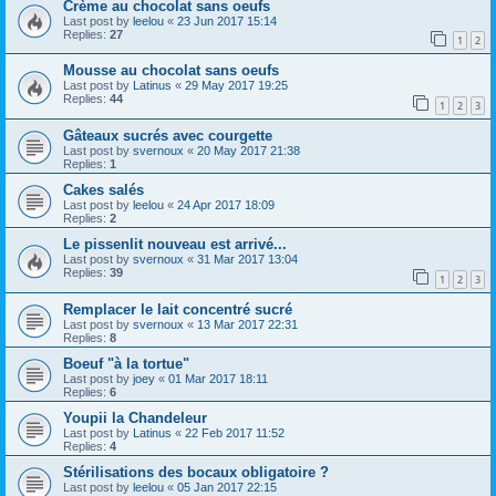
Crème au chocolat sans oeufs
Last post by
leelou
«
23 Jun 2017 15:14
Replies:
27
1
2
Mousse au chocolat sans oeufs
Last post by
Latinus
«
29 May 2017 19:25
Replies:
44
1
2
3
Gâteaux sucrés avec courgette
Last post by
svernoux
«
20 May 2017 21:38
Replies:
1
Cakes salés
Last post by
leelou
«
24 Apr 2017 18:09
Replies:
2
Le pissenlit nouveau est arrivé...
Last post by
svernoux
«
31 Mar 2017 13:04
Replies:
39
1
2
3
Remplacer le lait concentré sucré
Last post by
svernoux
«
13 Mar 2017 22:31
Replies:
8
Boeuf "à la tortue"
Last post by
joey
«
01 Mar 2017 18:11
Replies:
6
Youpii la Chandeleur
Last post by
Latinus
«
22 Feb 2017 11:52
Replies:
4
Stérilisations des bocaux obligatoire ?
Last post by
leelou
«
05 Jan 2017 22:15