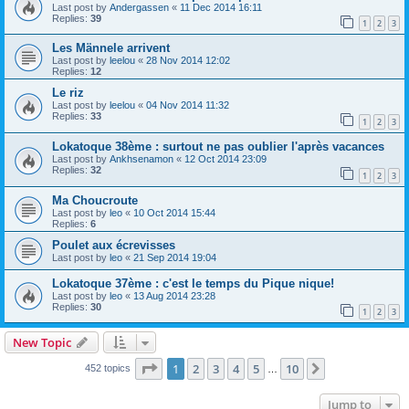
Last post by
Andergassen
«
11 Dec 2014 16:11
Replies:
39
1
2
3
Les Männele arrivent
Last post by
leelou
«
28 Nov 2014 12:02
Replies:
12
Le riz
Last post by
leelou
«
04 Nov 2014 11:32
Replies:
33
1
2
3
Lokatoque 38ème : surtout ne pas oublier l'après vacances
Last post by
Ankhsenamon
«
12 Oct 2014 23:09
Replies:
32
1
2
3
Ma Choucroute
Last post by
leo
«
10 Oct 2014 15:44
Replies:
6
Poulet aux écrevisses
Last post by
leo
«
21 Sep 2014 19:04
Lokatoque 37ème : c'est le temps du Pique nique!
Last post by
leo
«
13 Aug 2014 23:28
Replies:
30
1
2
3
New Topic
Page
1
of
10
1
2
3
4
5
10
Next
452 topics
…
Jump to