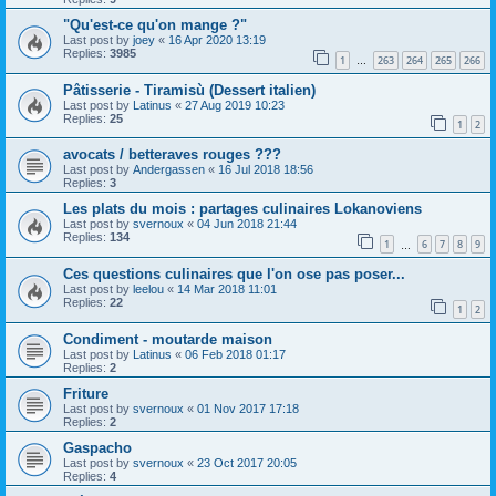
"Qu'est-ce qu'on mange ?"
Last post by
joey
«
16 Apr 2020 13:19
Replies:
3985
1
263
264
265
266
…
Pâtisserie - Tiramisù (Dessert italien)
Last post by
Latinus
«
27 Aug 2019 10:23
Replies:
25
1
2
avocats / betteraves rouges ???
Last post by
Andergassen
«
16 Jul 2018 18:56
Replies:
3
Les plats du mois : partages culinaires Lokanoviens
Last post by
svernoux
«
04 Jun 2018 21:44
Replies:
134
1
6
7
8
9
…
Ces questions culinaires que l'on ose pas poser...
Last post by
leelou
«
14 Mar 2018 11:01
Replies:
22
1
2
Condiment - moutarde maison
Last post by
Latinus
«
06 Feb 2018 01:17
Replies:
2
Friture
Last post by
svernoux
«
01 Nov 2017 17:18
Replies:
2
Gaspacho
Last post by
svernoux
«
23 Oct 2017 20:05
Replies:
4