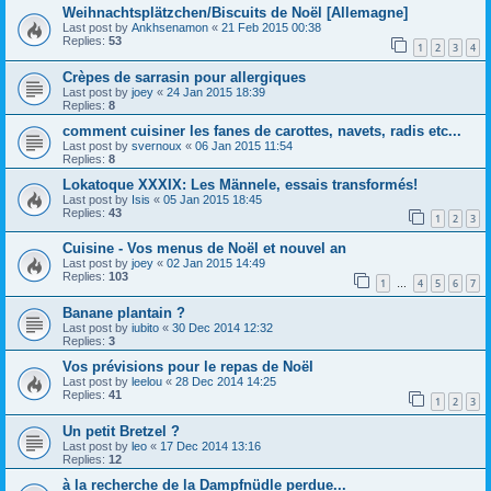
Weihnachtsplätzchen/Biscuits de Noël [Allemagne]
Last post by
Ankhsenamon
«
21 Feb 2015 00:38
Replies:
53
1
2
3
4
Crèpes de sarrasin pour allergiques
Last post by
joey
«
24 Jan 2015 18:39
Replies:
8
comment cuisiner les fanes de carottes, navets, radis etc...
Last post by
svernoux
«
06 Jan 2015 11:54
Replies:
8
Lokatoque XXXIX: Les Männele, essais transformés!
Last post by
Isis
«
05 Jan 2015 18:45
Replies:
43
1
2
3
Cuisine - Vos menus de Noël et nouvel an
Last post by
joey
«
02 Jan 2015 14:49
Replies:
103
1
4
5
6
7
…
Banane plantain ?
Last post by
iubito
«
30 Dec 2014 12:32
Replies:
3
Vos prévisions pour le repas de Noël
Last post by
leelou
«
28 Dec 2014 14:25
Replies:
41
1
2
3
Un petit Bretzel ?
Last post by
leo
«
17 Dec 2014 13:16
Replies:
12
à la recherche de la Dampfnüdle perdue...