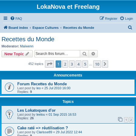
LokaNova et Freelang
FAQ
Register
Login
S
Board index
Espace Cultures
Recettes du Monde
e
Recettes du Monde
a
Moderator:
Maïwenn
r
Search
Advanced search
New Topic
c
Page
1
of
10
1
2
3
4
5
10
Next
452 topics
h
…
Announcements
Forum Recettes du Monde
Last post by
leo
«
25 Jul 2010 16:00
Replies:
9
Topics
Les Lokatoques d'or
Last post by
leelou
«
01 Sep 2015 16:53
Replies:
26
1
2
Cake raté => réutilisation ?
Last post by
Clarisse89
«
29 Jul 2022 12:44
Replies:
9