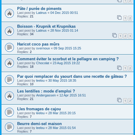
1
2
Pâte / purée de piments
Last post by
Latinus
«
04 Dec 2015 00:51
Replies:
21
1
2
Boisson - Krupnik et Krupnikas
Last post by
Latinus
«
28 Nov 2015 01:14
Replies:
34
1
2
3
Haricot coco pas mûrs
Last post by
svernoux
«
09 Sep 2015 15:25
Replies:
2
Comment éviter le scorbut et le pellagre en camping ?
Last post by
Chocolat
«
23 Aug 2015 19:22
Replies:
18
1
2
Par quoi remplacer du yaourt dans une recette de gâteau ?
Last post by
leelou
«
30 May 2015 18:35
Replies:
10
Les lentilles : mode d'emploi ?
Last post by
Andergassen
«
12 Apr 2015 16:51
Replies:
21
1
2
Lles fromages de cajou
Last post by
leelou
«
28 Mar 2015 20:15
Replies:
7
Beurre demi-sel maison
Last post by
leelou
«
28 Mar 2015 01:54
Replies:
7