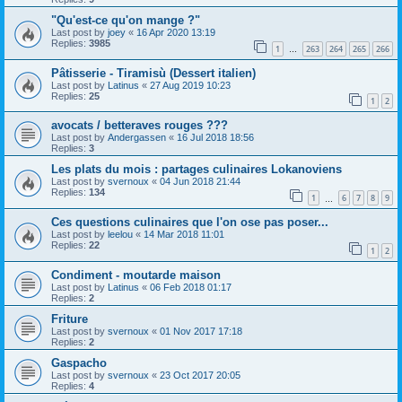
"Qu'est-ce qu'on mange ?"
Last post by
joey
«
16 Apr 2020 13:19
Replies:
3985
1
263
264
265
266
…
Pâtisserie - Tiramisù (Dessert italien)
Last post by
Latinus
«
27 Aug 2019 10:23
Replies:
25
1
2
avocats / betteraves rouges ???
Last post by
Andergassen
«
16 Jul 2018 18:56
Replies:
3
Les plats du mois : partages culinaires Lokanoviens
Last post by
svernoux
«
04 Jun 2018 21:44
Replies:
134
1
6
7
8
9
…
Ces questions culinaires que l'on ose pas poser...
Last post by
leelou
«
14 Mar 2018 11:01
Replies:
22
1
2
Condiment - moutarde maison
Last post by
Latinus
«
06 Feb 2018 01:17
Replies:
2
Friture
Last post by
svernoux
«
01 Nov 2017 17:18
Replies:
2
Gaspacho
Last post by
svernoux
«
23 Oct 2017 20:05
Replies:
4