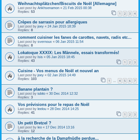
Weihnachtsplätzchen/Biscuits de Noël [Allemagne]
Last post by
Ankhsenamon
«
21 Feb 2015 00:38
Replies:
53
1
2
3
4
Crèpes de sarrasin pour allergiques
Last post by
joey
«
24 Jan 2015 18:39
Replies:
8
comment cuisiner les fanes de carottes, navets, radis etc...
Last post by
svernoux
«
06 Jan 2015 11:54
Replies:
8
Lokatoque XXXIX: Les Männele, essais transformés!
Last post by
Isis
«
05 Jan 2015 18:45
Replies:
43
1
2
3
Cuisine - Vos menus de Noël et nouvel an
Last post by
joey
«
02 Jan 2015 14:49
Replies:
103
1
4
5
6
7
…
Banane plantain ?
Last post by
iubito
«
30 Dec 2014 12:32
Replies:
3
Vos prévisions pour le repas de Noël
Last post by
leelou
«
28 Dec 2014 14:25
Replies:
41
1
2
3
Un petit Bretzel ?
Last post by
leo
«
17 Dec 2014 13:16
Replies:
12
à la recherche de la Dampfnüdle perdue...