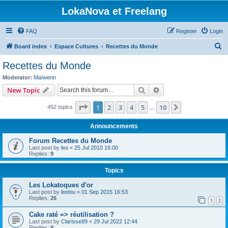
LokaNova et Freelang
FAQ
Register
Login
S
Board index
Espace Cultures
Recettes du Monde
e
Recettes du Monde
a
Moderator:
Maïwenn
r
Search
Advanced search
New Topic
c
Page
1
of
10
1
2
3
4
5
10
Next
452 topics
h
…
Announcements
Forum Recettes du Monde
Last post by
leo
«
25 Jul 2010 16:00
Replies:
9
Topics
Les Lokatoques d'or
Last post by
leelou
«
01 Sep 2015 16:53
Replies:
26
1
2
Cake raté => réutilisation ?
Last post by
Clarisse89
«
29 Jul 2022 12:44
Replies:
9