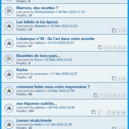
Replies:
8
Marrons, des recettes ?
Last post by
Ankhsenamon
«
29 Nov 2016 17:19
Replies:
10
Les bébés et les épices
Last post by
Maïwenn
«
19 Nov 2016 21:23
Replies:
23
1
2
Lokatoque n°40 - De l'art dans votre assiette
Last post by
Latinus
«
14 Oct 2016 22:22
Replies:
67
1
2
3
4
5
Boulettes de tous pays...
Last post by
Enzo
«
22 May 2016 22:01
Replies:
5
Kasha
Last post by
svernoux
«
17 Mar 2016 22:27
Replies:
21
1
2
comment faites vous votre mayonnaise ?
Last post by
Latinus
«
14 Mar 2016 22:39
Replies:
80
1
2
3
4
5
6
nos légumes oubliés...
Last post by
patmos
«
29 Feb 2016 16:34
Replies:
144
1
7
8
9
10
…
Levure récalcitrante
Last post by
leelou
«
17 Jan 2016 11:38
Replies:
22