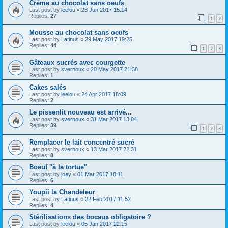
Crème au chocolat sans oeufs
Last post by
leelou
«
23 Jun 2017 15:14
Replies:
27
1
2
Mousse au chocolat sans oeufs
Last post by
Latinus
«
29 May 2017 19:25
Replies:
44
1
2
3
Gâteaux sucrés avec courgette
Last post by
svernoux
«
20 May 2017 21:38
Replies:
1
Cakes salés
Last post by
leelou
«
24 Apr 2017 18:09
Replies:
2
Le pissenlit nouveau est arrivé...
Last post by
svernoux
«
31 Mar 2017 13:04
Replies:
39
1
2
3
Remplacer le lait concentré sucré
Last post by
svernoux
«
13 Mar 2017 22:31
Replies:
8
Boeuf "à la tortue"
Last post by
joey
«
01 Mar 2017 18:11
Replies:
6
Youpii la Chandeleur
Last post by
Latinus
«
22 Feb 2017 11:52
Replies:
4
Stérilisations des bocaux obligatoire ?
Last post by
leelou
«
05 Jan 2017 22:15