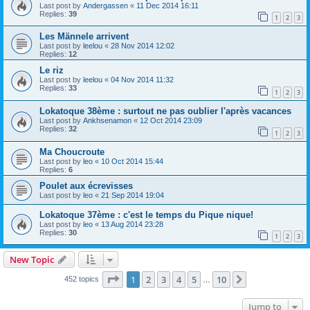
Last post by
Andergassen
«
11 Dec 2014 16:11
Replies:
39
1
2
3
Les Männele arrivent
Last post by
leelou
«
28 Nov 2014 12:02
Replies:
12
Le riz
Last post by
leelou
«
04 Nov 2014 11:32
Replies:
33
1
2
3
Lokatoque 38ème : surtout ne pas oublier l'après vacances
Last post by
Ankhsenamon
«
12 Oct 2014 23:09
Replies:
32
1
2
3
Ma Choucroute
Last post by
leo
«
10 Oct 2014 15:44
Replies:
6
Poulet aux écrevisses
Last post by
leo
«
21 Sep 2014 19:04
Lokatoque 37ème : c'est le temps du Pique nique!
Last post by
leo
«
13 Aug 2014 23:28
Replies:
30
1
2
3
New Topic
Page
1
of
10
1
2
3
4
5
10
Next
452 topics
…
Jump to