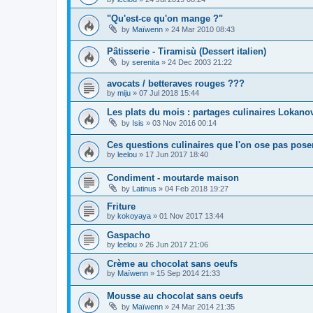
"Qu'est-ce qu'on mange ?"
by
Maïwenn
»
24 Mar 2010 08:43
Pâtisserie - Tiramisù (Dessert italien)
by
serenita
»
24 Dec 2003 21:22
avocats / betteraves rouges ???
by
miju
»
07 Jul 2018 15:44
Les plats du mois : partages culinaires Lokano
by
Isis
»
03 Nov 2016 00:14
Ces questions culinaires que l'on ose pas poser
by
leelou
»
17 Jun 2017 18:40
Condiment - moutarde maison
by
Latinus
»
04 Feb 2018 19:27
Friture
by
kokoyaya
»
01 Nov 2017 13:44
Gaspacho
by
leelou
»
26 Jun 2017 21:06
Crème au chocolat sans oeufs
by
Maïwenn
»
15 Sep 2014 21:33
Mousse au chocolat sans oeufs
by
Maïwenn
»
24 Mar 2014 21:35