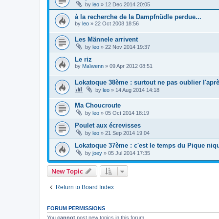
by
leo
»
12 Dec 2014 20:05
à la recherche de la Dampfnüdle perdue...
by
leo
»
22 Oct 2008 18:56
Les Männele arrivent
by
leo
»
22 Nov 2014 19:37
Le riz
by
Maïwenn
»
09 Apr 2012 08:51
Lokatoque 38ème : surtout ne pas oublier l'apr
by
leo
»
14 Aug 2014 14:18
Ma Choucroute
by
leo
»
05 Oct 2014 18:19
Poulet aux écrevisses
by
leo
»
21 Sep 2014 19:04
Lokatoque 37ème : c'est le temps du Pique niq
by
joey
»
05 Jul 2014 17:35
New Topic
Return to Board Index
FORUM PERMISSIONS
You
cannot
post new topics in this forum