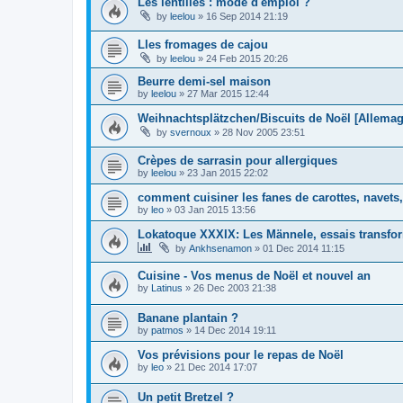
Les lentilles : mode d'emploi ?
by
leelou
»
16 Sep 2014 21:19
Lles fromages de cajou
by
leelou
»
24 Feb 2015 20:26
Beurre demi-sel maison
by
leelou
»
27 Mar 2015 12:44
Weihnachtsplätzchen/Biscuits de Noël [Allema
by
svernoux
»
28 Nov 2005 23:51
Crèpes de sarrasin pour allergiques
by
leelou
»
23 Jan 2015 22:02
comment cuisiner les fanes de carottes, navets, 
by
leo
»
03 Jan 2015 13:56
Lokatoque XXXIX: Les Männele, essais transfo
by
Ankhsenamon
»
01 Dec 2014 11:15
Cuisine - Vos menus de Noël et nouvel an
by
Latinus
»
26 Dec 2003 21:38
Banane plantain ?
by
patmos
»
14 Dec 2014 19:11
Vos prévisions pour le repas de Noël
by
leo
»
21 Dec 2014 17:07
Un petit Bretzel ?