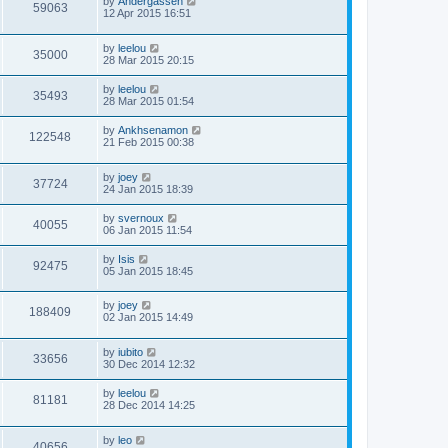
by
Andergassen
59063
12 Apr 2015 16:51
by
leelou
35000
28 Mar 2015 20:15
by
leelou
35493
28 Mar 2015 01:54
by
Ankhsenamon
122548
21 Feb 2015 00:38
by
joey
37724
24 Jan 2015 18:39
by
svernoux
40055
06 Jan 2015 11:54
by
Isis
92475
05 Jan 2015 18:45
by
joey
188409
02 Jan 2015 14:49
by
iubito
33656
30 Dec 2014 12:32
by
leelou
81181
28 Dec 2014 14:25
by
leo
40656