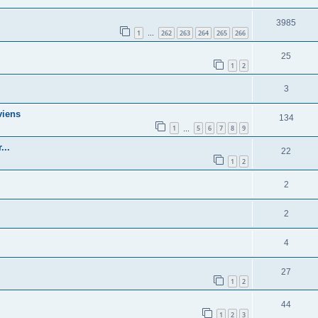
3985
1
262
263
264
265
266
…
25
1
2
3
viens
134
1
5
6
7
8
9
…
...
22
1
2
2
2
4
27
1
2
44
1
2
3