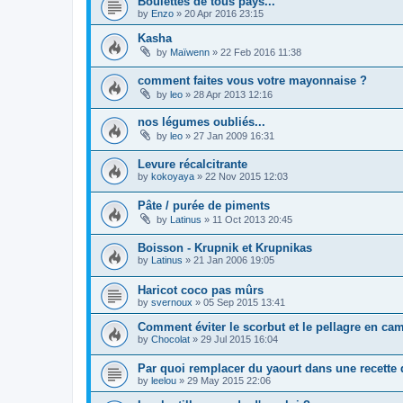
Boulettes de tous pays...
by
Enzo
»
20 Apr 2016 23:15
Kasha
by
Maïwenn
»
22 Feb 2016 11:38
comment faites vous votre mayonnaise ?
by
leo
»
28 Apr 2013 12:16
nos légumes oubliés...
by
leo
»
27 Jan 2009 16:31
Levure récalcitrante
by
kokoyaya
»
22 Nov 2015 12:03
Pâte / purée de piments
by
Latinus
»
11 Oct 2013 20:45
Boisson - Krupnik et Krupnikas
by
Latinus
»
21 Jan 2006 19:05
Haricot coco pas mûrs
by
svernoux
»
05 Sep 2015 13:41
Comment éviter le scorbut et le pellagre en ca
by
Chocolat
»
29 Jul 2015 16:04
Par quoi remplacer du yaourt dans une recette 
by
leelou
»
29 May 2015 22:06