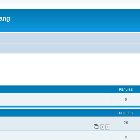
lang
ed search
REPLIES
9
REPLIES
26
1
2
9