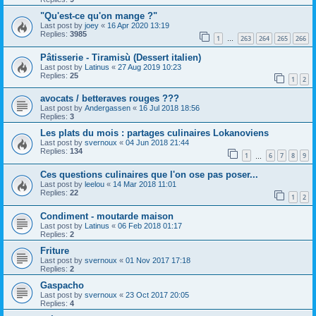
"Qu'est-ce qu'on mange ?"
Last post by
joey
«
16 Apr 2020 13:19
Replies:
3985
1
263
264
265
266
…
Pâtisserie - Tiramisù (Dessert italien)
Last post by
Latinus
«
27 Aug 2019 10:23
Replies:
25
1
2
avocats / betteraves rouges ???
Last post by
Andergassen
«
16 Jul 2018 18:56
Replies:
3
Les plats du mois : partages culinaires Lokanoviens
Last post by
svernoux
«
04 Jun 2018 21:44
Replies:
134
1
6
7
8
9
…
Ces questions culinaires que l'on ose pas poser...
Last post by
leelou
«
14 Mar 2018 11:01
Replies:
22
1
2
Condiment - moutarde maison
Last post by
Latinus
«
06 Feb 2018 01:17
Replies:
2
Friture
Last post by
svernoux
«
01 Nov 2017 17:18
Replies:
2
Gaspacho
Last post by
svernoux
«
23 Oct 2017 20:05
Replies:
4