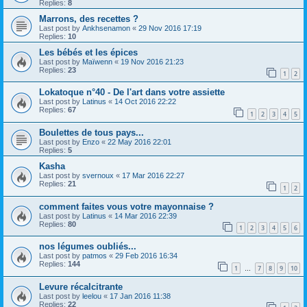
Replies:
8
Marrons, des recettes ?
Last post by
Ankhsenamon
«
29 Nov 2016 17:19
Replies:
10
Les bébés et les épices
Last post by
Maïwenn
«
19 Nov 2016 21:23
Replies:
23
1
2
Lokatoque n°40 - De l'art dans votre assiette
Last post by
Latinus
«
14 Oct 2016 22:22
Replies:
67
1
2
3
4
5
Boulettes de tous pays...
Last post by
Enzo
«
22 May 2016 22:01
Replies:
5
Kasha
Last post by
svernoux
«
17 Mar 2016 22:27
Replies:
21
1
2
comment faites vous votre mayonnaise ?
Last post by
Latinus
«
14 Mar 2016 22:39
Replies:
80
1
2
3
4
5
6
nos légumes oubliés...
Last post by
patmos
«
29 Feb 2016 16:34
Replies:
144
1
7
8
9
10
…
Levure récalcitrante
Last post by
leelou
«
17 Jan 2016 11:38
Replies:
22