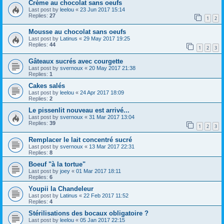
Crème au chocolat sans oeufs
Last post by
leelou
«
23 Jun 2017 15:14
Replies:
27
1
2
Mousse au chocolat sans oeufs
Last post by
Latinus
«
29 May 2017 19:25
Replies:
44
1
2
3
Gâteaux sucrés avec courgette
Last post by
svernoux
«
20 May 2017 21:38
Replies:
1
Cakes salés
Last post by
leelou
«
24 Apr 2017 18:09
Replies:
2
Le pissenlit nouveau est arrivé...
Last post by
svernoux
«
31 Mar 2017 13:04
Replies:
39
1
2
3
Remplacer le lait concentré sucré
Last post by
svernoux
«
13 Mar 2017 22:31
Replies:
8
Boeuf "à la tortue"
Last post by
joey
«
01 Mar 2017 18:11
Replies:
6
Youpii la Chandeleur
Last post by
Latinus
«
22 Feb 2017 11:52
Replies:
4
Stérilisations des bocaux obligatoire ?
Last post by
leelou
«
05 Jan 2017 22:15