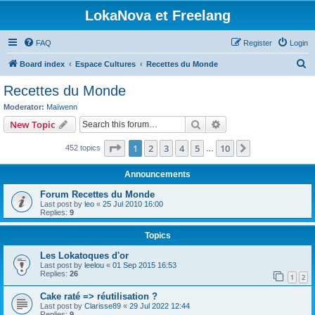
LokaNova et Freelang
FAQ
Register
Login
S
Board index
Espace Cultures
Recettes du Monde
e
Recettes du Monde
a
Moderator:
Maïwenn
r
Search
Advanced search
New Topic
c
Page
1
of
10
1
2
3
4
5
10
Next
452 topics
h
…
Announcements
Forum Recettes du Monde
Last post by
leo
«
25 Jul 2010 16:00
Replies:
9
Topics
Les Lokatoques d'or
Last post by
leelou
«
01 Sep 2015 16:53
Replies:
26
1
2
Cake raté => réutilisation ?
Last post by
Clarisse89
«
29 Jul 2022 12:44
Replies:
9