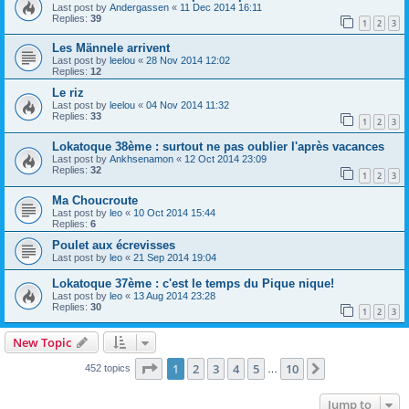
Last post by
Andergassen
«
11 Dec 2014 16:11
Replies:
39
1
2
3
Les Männele arrivent
Last post by
leelou
«
28 Nov 2014 12:02
Replies:
12
Le riz
Last post by
leelou
«
04 Nov 2014 11:32
Replies:
33
1
2
3
Lokatoque 38ème : surtout ne pas oublier l'après vacances
Last post by
Ankhsenamon
«
12 Oct 2014 23:09
Replies:
32
1
2
3
Ma Choucroute
Last post by
leo
«
10 Oct 2014 15:44
Replies:
6
Poulet aux écrevisses
Last post by
leo
«
21 Sep 2014 19:04
Lokatoque 37ème : c'est le temps du Pique nique!
Last post by
leo
«
13 Aug 2014 23:28
Replies:
30
1
2
3
New Topic
Page
1
of
10
1
2
3
4
5
10
Next
452 topics
…
Jump to