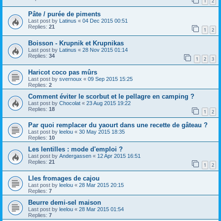
1
2
Pâte / purée de piments
Last post by
Latinus
«
04 Dec 2015 00:51
Replies:
21
1
2
Boisson - Krupnik et Krupnikas
Last post by
Latinus
«
28 Nov 2015 01:14
Replies:
34
1
2
3
Haricot coco pas mûrs
Last post by
svernoux
«
09 Sep 2015 15:25
Replies:
2
Comment éviter le scorbut et le pellagre en camping ?
Last post by
Chocolat
«
23 Aug 2015 19:22
Replies:
18
1
2
Par quoi remplacer du yaourt dans une recette de gâteau ?
Last post by
leelou
«
30 May 2015 18:35
Replies:
10
Les lentilles : mode d'emploi ?
Last post by
Andergassen
«
12 Apr 2015 16:51
Replies:
21
1
2
Lles fromages de cajou
Last post by
leelou
«
28 Mar 2015 20:15
Replies:
7
Beurre demi-sel maison
Last post by
leelou
«
28 Mar 2015 01:54
Replies:
7