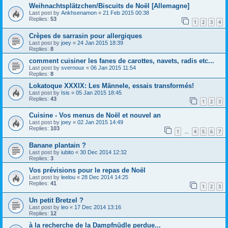
Weihnachtsplätzchen/Biscuits de Noël [Allemagne]
Last post by
Ankhsenamon
«
21 Feb 2015 00:38
Replies:
53
1
2
3
4
Crèpes de sarrasin pour allergiques
Last post by
joey
«
24 Jan 2015 18:39
Replies:
8
comment cuisiner les fanes de carottes, navets, radis etc...
Last post by
svernoux
«
06 Jan 2015 11:54
Replies:
8
Lokatoque XXXIX: Les Männele, essais transformés!
Last post by
Isis
«
05 Jan 2015 18:45
Replies:
43
1
2
3
Cuisine - Vos menus de Noël et nouvel an
Last post by
joey
«
02 Jan 2015 14:49
Replies:
103
1
4
5
6
7
…
Banane plantain ?
Last post by
iubito
«
30 Dec 2014 12:32
Replies:
3
Vos prévisions pour le repas de Noël
Last post by
leelou
«
28 Dec 2014 14:25
Replies:
41
1
2
3
Un petit Bretzel ?
Last post by
leo
«
17 Dec 2014 13:16
Replies:
12
à la recherche de la Dampfnüdle perdue...