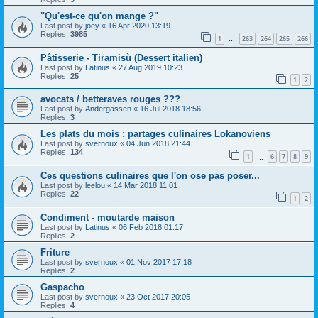
"Qu'est-ce qu'on mange ?"
Last post by
joey
«
16 Apr 2020 13:19
Replies:
3985
1
263
264
265
266
…
Pâtisserie - Tiramisù (Dessert italien)
Last post by
Latinus
«
27 Aug 2019 10:23
Replies:
25
1
2
avocats / betteraves rouges ???
Last post by
Andergassen
«
16 Jul 2018 18:56
Replies:
3
Les plats du mois : partages culinaires Lokanoviens
Last post by
svernoux
«
04 Jun 2018 21:44
Replies:
134
1
6
7
8
9
…
Ces questions culinaires que l'on ose pas poser...
Last post by
leelou
«
14 Mar 2018 11:01
Replies:
22
1
2
Condiment - moutarde maison
Last post by
Latinus
«
06 Feb 2018 01:17
Replies:
2
Friture
Last post by
svernoux
«
01 Nov 2017 17:18
Replies:
2
Gaspacho
Last post by
svernoux
«
23 Oct 2017 20:05
Replies:
4