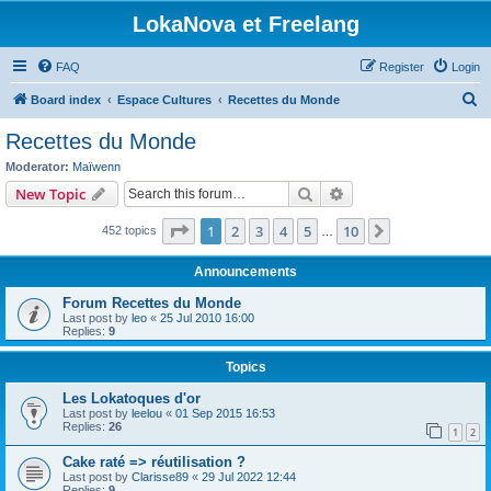
LokaNova et Freelang
FAQ
Register
Login
S
Board index
Espace Cultures
Recettes du Monde
e
Recettes du Monde
a
Moderator:
Maïwenn
r
Search
Advanced search
New Topic
c
Page
1
of
10
1
2
3
4
5
10
Next
452 topics
h
…
Announcements
Forum Recettes du Monde
Last post by
leo
«
25 Jul 2010 16:00
Replies:
9
Topics
Les Lokatoques d'or
Last post by
leelou
«
01 Sep 2015 16:53
Replies:
26
1
2
Cake raté => réutilisation ?
Last post by
Clarisse89
«
29 Jul 2022 12:44
Replies:
9