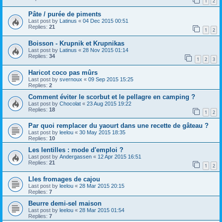
1
2
Pâte / purée de piments
Last post by
Latinus
«
04 Dec 2015 00:51
Replies:
21
1
2
Boisson - Krupnik et Krupnikas
Last post by
Latinus
«
28 Nov 2015 01:14
Replies:
34
1
2
3
Haricot coco pas mûrs
Last post by
svernoux
«
09 Sep 2015 15:25
Replies:
2
Comment éviter le scorbut et le pellagre en camping ?
Last post by
Chocolat
«
23 Aug 2015 19:22
Replies:
18
1
2
Par quoi remplacer du yaourt dans une recette de gâteau ?
Last post by
leelou
«
30 May 2015 18:35
Replies:
10
Les lentilles : mode d'emploi ?
Last post by
Andergassen
«
12 Apr 2015 16:51
Replies:
21
1
2
Lles fromages de cajou
Last post by
leelou
«
28 Mar 2015 20:15
Replies:
7
Beurre demi-sel maison
Last post by
leelou
«
28 Mar 2015 01:54
Replies:
7