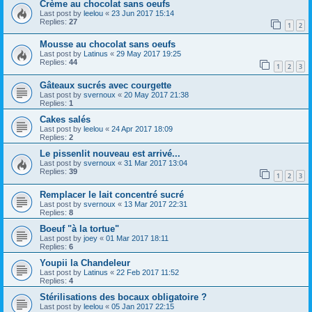
Crème au chocolat sans oeufs
Last post by
leelou
«
23 Jun 2017 15:14
Replies:
27
1
2
Mousse au chocolat sans oeufs
Last post by
Latinus
«
29 May 2017 19:25
Replies:
44
1
2
3
Gâteaux sucrés avec courgette
Last post by
svernoux
«
20 May 2017 21:38
Replies:
1
Cakes salés
Last post by
leelou
«
24 Apr 2017 18:09
Replies:
2
Le pissenlit nouveau est arrivé...
Last post by
svernoux
«
31 Mar 2017 13:04
Replies:
39
1
2
3
Remplacer le lait concentré sucré
Last post by
svernoux
«
13 Mar 2017 22:31
Replies:
8
Boeuf "à la tortue"
Last post by
joey
«
01 Mar 2017 18:11
Replies:
6
Youpii la Chandeleur
Last post by
Latinus
«
22 Feb 2017 11:52
Replies:
4
Stérilisations des bocaux obligatoire ?
Last post by
leelou
«
05 Jan 2017 22:15