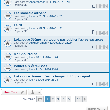
Last post by
Andergassen
«
11 Dec 2014 16:11
Replies:
39
1
2
3
Les Männele arrivent
Last post by
leelou
«
28 Nov 2014 12:02
Replies:
12
Le riz
Last post by
leelou
«
04 Nov 2014 11:32
Replies:
33
1
2
3
Lokatoque 38ème : surtout ne pas oublier l'après vacances
Last post by
Ankhsenamon
«
12 Oct 2014 23:09
Replies:
32
1
2
3
Ma Choucroute
Last post by
leo
«
10 Oct 2014 15:44
Replies:
6
Poulet aux écrevisses
Last post by
leo
«
21 Sep 2014 19:04
Lokatoque 37ème : c'est le temps du Pique nique!
Last post by
leo
«
13 Aug 2014 23:28
Replies:
30
1
2
3
New Topic
Page
1
of
10
1
2
3
4
5
10
Next
452 topics
…
Jump to