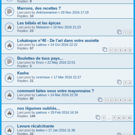
Replies:
8
Marrons, des recettes ?
Last post by
Ankhsenamon
«
29 Nov 2016 17:19
Replies:
10
Les bébés et les épices
Last post by
Maïwenn
«
19 Nov 2016 21:23
Replies:
23
1
2
Lokatoque n°40 - De l'art dans votre assiette
Last post by
Latinus
«
14 Oct 2016 22:22
Replies:
67
1
2
3
4
5
Boulettes de tous pays...
Last post by
Enzo
«
22 May 2016 22:01
Replies:
5
Kasha
Last post by
svernoux
«
17 Mar 2016 22:27
Replies:
21
1
2
comment faites vous votre mayonnaise ?
Last post by
Latinus
«
14 Mar 2016 22:39
Replies:
80
1
2
3
4
5
6
nos légumes oubliés...
Last post by
patmos
«
29 Feb 2016 16:34
Replies:
144
1
7
8
9
10
…
Levure récalcitrante
Last post by
leelou
«
17 Jan 2016 11:38
Replies:
22