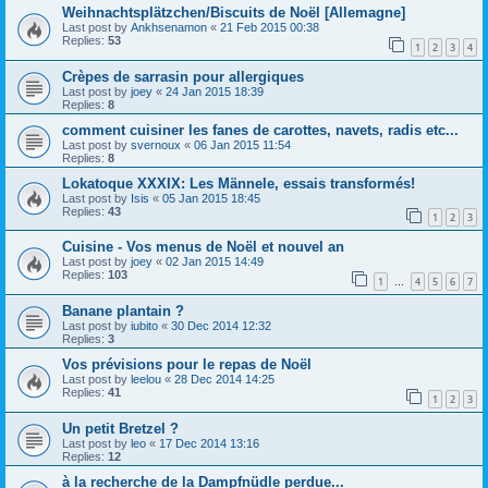
Weihnachtsplätzchen/Biscuits de Noël [Allemagne]
Last post by
Ankhsenamon
«
21 Feb 2015 00:38
Replies:
53
1
2
3
4
Crèpes de sarrasin pour allergiques
Last post by
joey
«
24 Jan 2015 18:39
Replies:
8
comment cuisiner les fanes de carottes, navets, radis etc...
Last post by
svernoux
«
06 Jan 2015 11:54
Replies:
8
Lokatoque XXXIX: Les Männele, essais transformés!
Last post by
Isis
«
05 Jan 2015 18:45
Replies:
43
1
2
3
Cuisine - Vos menus de Noël et nouvel an
Last post by
joey
«
02 Jan 2015 14:49
Replies:
103
1
4
5
6
7
…
Banane plantain ?
Last post by
iubito
«
30 Dec 2014 12:32
Replies:
3
Vos prévisions pour le repas de Noël
Last post by
leelou
«
28 Dec 2014 14:25
Replies:
41
1
2
3
Un petit Bretzel ?
Last post by
leo
«
17 Dec 2014 13:16
Replies:
12
à la recherche de la Dampfnüdle perdue...