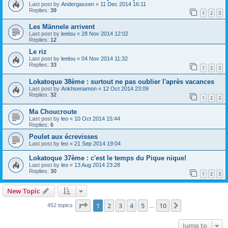
Last post by
Andergassen
«
11 Dec 2014 16:11
Replies:
39
1
2
3
Les Männele arrivent
Last post by
leelou
«
28 Nov 2014 12:02
Replies:
12
Le riz
Last post by
leelou
«
04 Nov 2014 11:32
Replies:
33
1
2
3
Lokatoque 38ème : surtout ne pas oublier l'après vacances
Last post by
Ankhsenamon
«
12 Oct 2014 23:09
Replies:
32
1
2
3
Ma Choucroute
Last post by
leo
«
10 Oct 2014 15:44
Replies:
6
Poulet aux écrevisses
Last post by
leo
«
21 Sep 2014 19:04
Lokatoque 37ème : c'est le temps du Pique nique!
Last post by
leo
«
13 Aug 2014 23:28
Replies:
30
1
2
3
New Topic
Page
1
of
10
1
2
3
4
5
10
Next
452 topics
…
Jump to