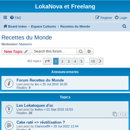
LokaNova et Freelang
FAQ
Register
Login
S
Board index
Espace Cultures
Recettes du Monde
e
Recettes du Monde
a
Moderator:
Maïwenn
r
Search
Advanced search
New Topic
c
Page
1
of
10
1
2
3
4
5
10
Next
452 topics
h
…
Announcements
Forum Recettes du Monde
Last post by
leo
«
25 Jul 2010 16:00
Replies:
9
Topics
Les Lokatoques d'or
Last post by
leelou
«
01 Sep 2015 16:53
Replies:
26
1
2
Cake raté => réutilisation ?
Last post by
Clarisse89
«
29 Jul 2022 12:44
Replies:
9