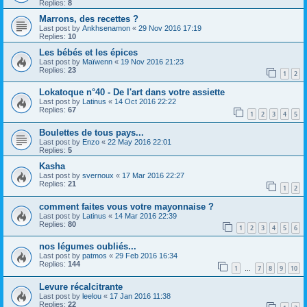
Replies:
8
Marrons, des recettes ?
Last post by
Ankhsenamon
«
29 Nov 2016 17:19
Replies:
10
Les bébés et les épices
Last post by
Maïwenn
«
19 Nov 2016 21:23
Replies:
23
1
2
Lokatoque n°40 - De l'art dans votre assiette
Last post by
Latinus
«
14 Oct 2016 22:22
Replies:
67
1
2
3
4
5
Boulettes de tous pays...
Last post by
Enzo
«
22 May 2016 22:01
Replies:
5
Kasha
Last post by
svernoux
«
17 Mar 2016 22:27
Replies:
21
1
2
comment faites vous votre mayonnaise ?
Last post by
Latinus
«
14 Mar 2016 22:39
Replies:
80
1
2
3
4
5
6
nos légumes oubliés...
Last post by
patmos
«
29 Feb 2016 16:34
Replies:
144
1
7
8
9
10
…
Levure récalcitrante
Last post by
leelou
«
17 Jan 2016 11:38
Replies:
22