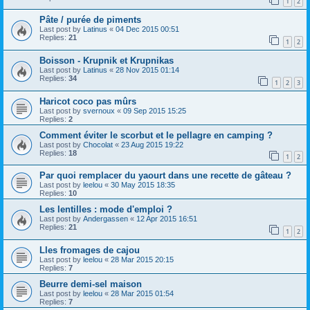
1
2
Pâte / purée de piments
Last post by
Latinus
«
04 Dec 2015 00:51
Replies:
21
1
2
Boisson - Krupnik et Krupnikas
Last post by
Latinus
«
28 Nov 2015 01:14
Replies:
34
1
2
3
Haricot coco pas mûrs
Last post by
svernoux
«
09 Sep 2015 15:25
Replies:
2
Comment éviter le scorbut et le pellagre en camping ?
Last post by
Chocolat
«
23 Aug 2015 19:22
Replies:
18
1
2
Par quoi remplacer du yaourt dans une recette de gâteau ?
Last post by
leelou
«
30 May 2015 18:35
Replies:
10
Les lentilles : mode d'emploi ?
Last post by
Andergassen
«
12 Apr 2015 16:51
Replies:
21
1
2
Lles fromages de cajou
Last post by
leelou
«
28 Mar 2015 20:15
Replies:
7
Beurre demi-sel maison
Last post by
leelou
«
28 Mar 2015 01:54
Replies:
7