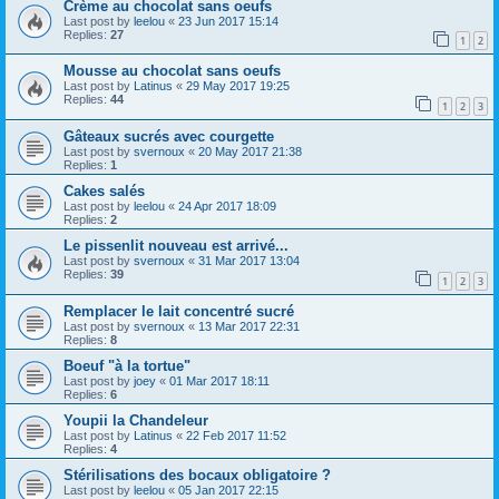
Crème au chocolat sans oeufs
Last post by
leelou
«
23 Jun 2017 15:14
Replies:
27
1
2
Mousse au chocolat sans oeufs
Last post by
Latinus
«
29 May 2017 19:25
Replies:
44
1
2
3
Gâteaux sucrés avec courgette
Last post by
svernoux
«
20 May 2017 21:38
Replies:
1
Cakes salés
Last post by
leelou
«
24 Apr 2017 18:09
Replies:
2
Le pissenlit nouveau est arrivé...
Last post by
svernoux
«
31 Mar 2017 13:04
Replies:
39
1
2
3
Remplacer le lait concentré sucré
Last post by
svernoux
«
13 Mar 2017 22:31
Replies:
8
Boeuf "à la tortue"
Last post by
joey
«
01 Mar 2017 18:11
Replies:
6
Youpii la Chandeleur
Last post by
Latinus
«
22 Feb 2017 11:52
Replies:
4
Stérilisations des bocaux obligatoire ?
Last post by
leelou
«
05 Jan 2017 22:15