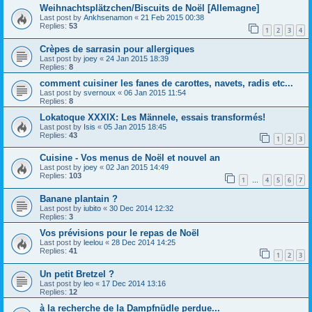
Weihnachtsplätzchen/Biscuits de Noël [Allemagne]
Last post by
Ankhsenamon
«
21 Feb 2015 00:38
Replies:
53
1
2
3
4
Crèpes de sarrasin pour allergiques
Last post by
joey
«
24 Jan 2015 18:39
Replies:
8
comment cuisiner les fanes de carottes, navets, radis etc...
Last post by
svernoux
«
06 Jan 2015 11:54
Replies:
8
Lokatoque XXXIX: Les Männele, essais transformés!
Last post by
Isis
«
05 Jan 2015 18:45
Replies:
43
1
2
3
Cuisine - Vos menus de Noël et nouvel an
Last post by
joey
«
02 Jan 2015 14:49
Replies:
103
1
4
5
6
7
…
Banane plantain ?
Last post by
iubito
«
30 Dec 2014 12:32
Replies:
3
Vos prévisions pour le repas de Noël
Last post by
leelou
«
28 Dec 2014 14:25
Replies:
41
1
2
3
Un petit Bretzel ?
Last post by
leo
«
17 Dec 2014 13:16
Replies:
12
à la recherche de la Dampfnüdle perdue...