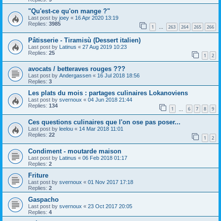
"Qu'est-ce qu'on mange ?"
Last post by
joey
«
16 Apr 2020 13:19
Replies:
3985
1
263
264
265
266
…
Pâtisserie - Tiramisù (Dessert italien)
Last post by
Latinus
«
27 Aug 2019 10:23
Replies:
25
1
2
avocats / betteraves rouges ???
Last post by
Andergassen
«
16 Jul 2018 18:56
Replies:
3
Les plats du mois : partages culinaires Lokanoviens
Last post by
svernoux
«
04 Jun 2018 21:44
Replies:
134
1
6
7
8
9
…
Ces questions culinaires que l'on ose pas poser...
Last post by
leelou
«
14 Mar 2018 11:01
Replies:
22
1
2
Condiment - moutarde maison
Last post by
Latinus
«
06 Feb 2018 01:17
Replies:
2
Friture
Last post by
svernoux
«
01 Nov 2017 17:18
Replies:
2
Gaspacho
Last post by
svernoux
«
23 Oct 2017 20:05
Replies:
4