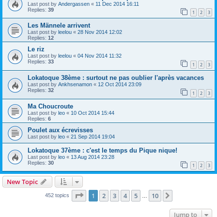
Last post by
Andergassen
«
11 Dec 2014 16:11
Replies:
39
1
2
3
Les Männele arrivent
Last post by
leelou
«
28 Nov 2014 12:02
Replies:
12
Le riz
Last post by
leelou
«
04 Nov 2014 11:32
Replies:
33
1
2
3
Lokatoque 38ème : surtout ne pas oublier l'après vacances
Last post by
Ankhsenamon
«
12 Oct 2014 23:09
Replies:
32
1
2
3
Ma Choucroute
Last post by
leo
«
10 Oct 2014 15:44
Replies:
6
Poulet aux écrevisses
Last post by
leo
«
21 Sep 2014 19:04
Lokatoque 37ème : c'est le temps du Pique nique!
Last post by
leo
«
13 Aug 2014 23:28
Replies:
30
1
2
3
New Topic
Page
1
of
10
1
2
3
4
5
10
Next
452 topics
…
Jump to