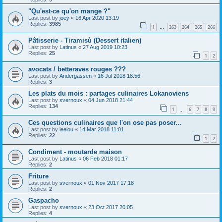
"Qu'est-ce qu'on mange ?"
Last post by
joey
«
16 Apr 2020 13:19
Replies:
3985
1
263
264
265
266
…
Pâtisserie - Tiramisù (Dessert italien)
Last post by
Latinus
«
27 Aug 2019 10:23
Replies:
25
1
2
avocats / betteraves rouges ???
Last post by
Andergassen
«
16 Jul 2018 18:56
Replies:
3
Les plats du mois : partages culinaires Lokanoviens
Last post by
svernoux
«
04 Jun 2018 21:44
Replies:
134
1
6
7
8
9
…
Ces questions culinaires que l'on ose pas poser...
Last post by
leelou
«
14 Mar 2018 11:01
Replies:
22
1
2
Condiment - moutarde maison
Last post by
Latinus
«
06 Feb 2018 01:17
Replies:
2
Friture
Last post by
svernoux
«
01 Nov 2017 17:18
Replies:
2
Gaspacho
Last post by
svernoux
«
23 Oct 2017 20:05
Replies:
4