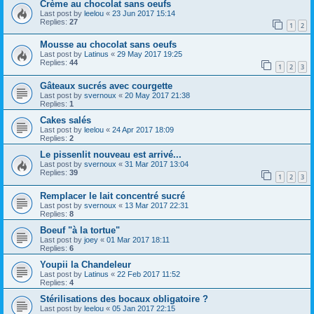
Crème au chocolat sans oeufs
Last post by
leelou
«
23 Jun 2017 15:14
Replies:
27
1
2
Mousse au chocolat sans oeufs
Last post by
Latinus
«
29 May 2017 19:25
Replies:
44
1
2
3
Gâteaux sucrés avec courgette
Last post by
svernoux
«
20 May 2017 21:38
Replies:
1
Cakes salés
Last post by
leelou
«
24 Apr 2017 18:09
Replies:
2
Le pissenlit nouveau est arrivé...
Last post by
svernoux
«
31 Mar 2017 13:04
Replies:
39
1
2
3
Remplacer le lait concentré sucré
Last post by
svernoux
«
13 Mar 2017 22:31
Replies:
8
Boeuf "à la tortue"
Last post by
joey
«
01 Mar 2017 18:11
Replies:
6
Youpii la Chandeleur
Last post by
Latinus
«
22 Feb 2017 11:52
Replies:
4
Stérilisations des bocaux obligatoire ?
Last post by
leelou
«
05 Jan 2017 22:15