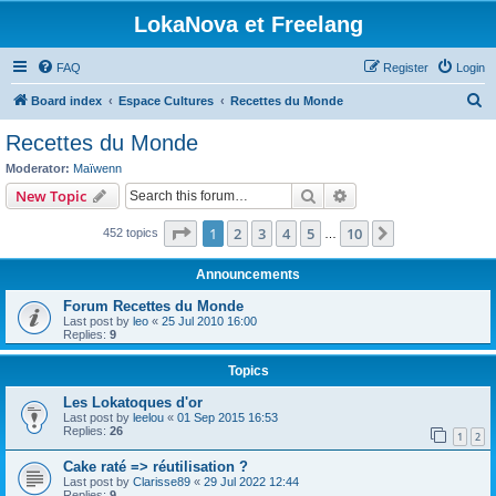
LokaNova et Freelang
FAQ
Register
Login
S
Board index
Espace Cultures
Recettes du Monde
e
Recettes du Monde
a
Moderator:
Maïwenn
r
Search
Advanced search
New Topic
c
Page
1
of
10
1
2
3
4
5
10
Next
452 topics
h
…
Announcements
Forum Recettes du Monde
Last post by
leo
«
25 Jul 2010 16:00
Replies:
9
Topics
Les Lokatoques d'or
Last post by
leelou
«
01 Sep 2015 16:53
Replies:
26
1
2
Cake raté => réutilisation ?
Last post by
Clarisse89
«
29 Jul 2022 12:44
Replies:
9