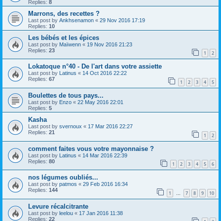
Replies:
8
Marrons, des recettes ?
Last post by
Ankhsenamon
«
29 Nov 2016 17:19
Replies:
10
Les bébés et les épices
Last post by
Maïwenn
«
19 Nov 2016 21:23
Replies:
23
1
2
Lokatoque n°40 - De l'art dans votre assiette
Last post by
Latinus
«
14 Oct 2016 22:22
Replies:
67
1
2
3
4
5
Boulettes de tous pays...
Last post by
Enzo
«
22 May 2016 22:01
Replies:
5
Kasha
Last post by
svernoux
«
17 Mar 2016 22:27
Replies:
21
1
2
comment faites vous votre mayonnaise ?
Last post by
Latinus
«
14 Mar 2016 22:39
Replies:
80
1
2
3
4
5
6
nos légumes oubliés...
Last post by
patmos
«
29 Feb 2016 16:34
Replies:
144
1
7
8
9
10
…
Levure récalcitrante
Last post by
leelou
«
17 Jan 2016 11:38
Replies:
22