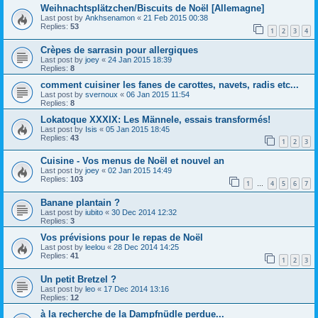
Weihnachtsplätzchen/Biscuits de Noël [Allemagne]
Last post by
Ankhsenamon
«
21 Feb 2015 00:38
Replies:
53
1
2
3
4
Crèpes de sarrasin pour allergiques
Last post by
joey
«
24 Jan 2015 18:39
Replies:
8
comment cuisiner les fanes de carottes, navets, radis etc...
Last post by
svernoux
«
06 Jan 2015 11:54
Replies:
8
Lokatoque XXXIX: Les Männele, essais transformés!
Last post by
Isis
«
05 Jan 2015 18:45
Replies:
43
1
2
3
Cuisine - Vos menus de Noël et nouvel an
Last post by
joey
«
02 Jan 2015 14:49
Replies:
103
1
4
5
6
7
…
Banane plantain ?
Last post by
iubito
«
30 Dec 2014 12:32
Replies:
3
Vos prévisions pour le repas de Noël
Last post by
leelou
«
28 Dec 2014 14:25
Replies:
41
1
2
3
Un petit Bretzel ?
Last post by
leo
«
17 Dec 2014 13:16
Replies:
12
à la recherche de la Dampfnüdle perdue...