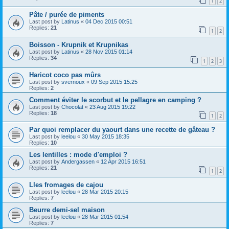
1
2
Pâte / purée de piments
Last post by
Latinus
«
04 Dec 2015 00:51
Replies:
21
1
2
Boisson - Krupnik et Krupnikas
Last post by
Latinus
«
28 Nov 2015 01:14
Replies:
34
1
2
3
Haricot coco pas mûrs
Last post by
svernoux
«
09 Sep 2015 15:25
Replies:
2
Comment éviter le scorbut et le pellagre en camping ?
Last post by
Chocolat
«
23 Aug 2015 19:22
Replies:
18
1
2
Par quoi remplacer du yaourt dans une recette de gâteau ?
Last post by
leelou
«
30 May 2015 18:35
Replies:
10
Les lentilles : mode d'emploi ?
Last post by
Andergassen
«
12 Apr 2015 16:51
Replies:
21
1
2
Lles fromages de cajou
Last post by
leelou
«
28 Mar 2015 20:15
Replies:
7
Beurre demi-sel maison
Last post by
leelou
«
28 Mar 2015 01:54
Replies:
7