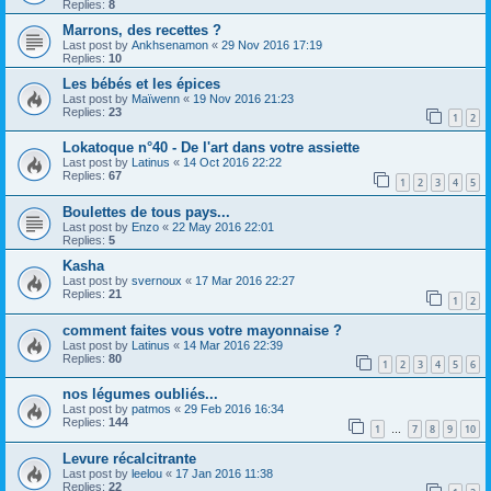
Replies:
8
Marrons, des recettes ?
Last post by
Ankhsenamon
«
29 Nov 2016 17:19
Replies:
10
Les bébés et les épices
Last post by
Maïwenn
«
19 Nov 2016 21:23
Replies:
23
1
2
Lokatoque n°40 - De l'art dans votre assiette
Last post by
Latinus
«
14 Oct 2016 22:22
Replies:
67
1
2
3
4
5
Boulettes de tous pays...
Last post by
Enzo
«
22 May 2016 22:01
Replies:
5
Kasha
Last post by
svernoux
«
17 Mar 2016 22:27
Replies:
21
1
2
comment faites vous votre mayonnaise ?
Last post by
Latinus
«
14 Mar 2016 22:39
Replies:
80
1
2
3
4
5
6
nos légumes oubliés...
Last post by
patmos
«
29 Feb 2016 16:34
Replies:
144
1
7
8
9
10
…
Levure récalcitrante
Last post by
leelou
«
17 Jan 2016 11:38
Replies:
22