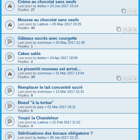
Crème au chocolat sans oeufs
Last post by
leelou
«
23 Jun 2017 15:14
Replies:
27
1
2
Mousse au chocolat sans oeufs
Last post by
Latinus
«
29 May 2017 19:25
Replies:
44
1
2
3
Gâteaux sucrés avec courgette
Last post by
svernoux
«
20 May 2017 21:38
Replies:
1
Cakes salés
Last post by
leelou
«
24 Apr 2017 18:09
Replies:
2
Le pissenlit nouveau est arrivé...
Last post by
svernoux
«
31 Mar 2017 13:04
Replies:
39
1
2
3
Remplacer le lait concentré sucré
Last post by
svernoux
«
13 Mar 2017 22:31
Replies:
8
Boeuf "à la tortue"
Last post by
joey
«
01 Mar 2017 18:11
Replies:
6
Youpii la Chandeleur
Last post by
Latinus
«
22 Feb 2017 11:52
Replies:
4
Stérilisations des bocaux obligatoire ?
Last post by
leelou
«
05 Jan 2017 22:15