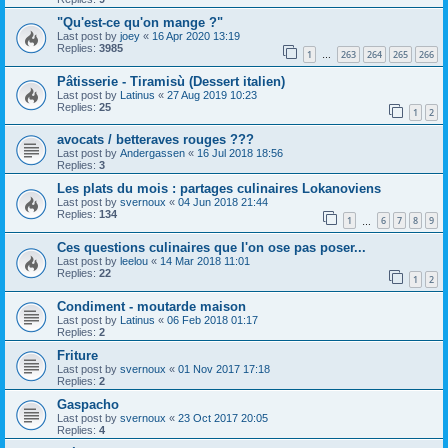
"Qu'est-ce qu'on mange ?"
Last post by
joey
«
16 Apr 2020 13:19
Replies:
3985
1
263
264
265
266
…
Pâtisserie - Tiramisù (Dessert italien)
Last post by
Latinus
«
27 Aug 2019 10:23
Replies:
25
1
2
avocats / betteraves rouges ???
Last post by
Andergassen
«
16 Jul 2018 18:56
Replies:
3
Les plats du mois : partages culinaires Lokanoviens
Last post by
svernoux
«
04 Jun 2018 21:44
Replies:
134
1
6
7
8
9
…
Ces questions culinaires que l'on ose pas poser...
Last post by
leelou
«
14 Mar 2018 11:01
Replies:
22
1
2
Condiment - moutarde maison
Last post by
Latinus
«
06 Feb 2018 01:17
Replies:
2
Friture
Last post by
svernoux
«
01 Nov 2017 17:18
Replies:
2
Gaspacho
Last post by
svernoux
«
23 Oct 2017 20:05
Replies:
4