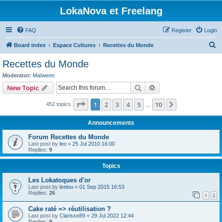
LokaNova et Freelang
FAQ
Register
Login
S
Board index
Espace Cultures
Recettes du Monde
e
Recettes du Monde
a
Moderator:
Maïwenn
r
Search
Advanced search
New Topic
c
Page
1
of
10
1
2
3
4
5
10
Next
452 topics
h
…
Announcements
Forum Recettes du Monde
Last post by
leo
«
25 Jul 2010 16:00
Replies:
9
Topics
Les Lokatoques d'or
Last post by
leelou
«
01 Sep 2015 16:53
Replies:
26
1
2
Cake raté => réutilisation ?
Last post by
Clarisse89
«
29 Jul 2022 12:44
Replies:
9