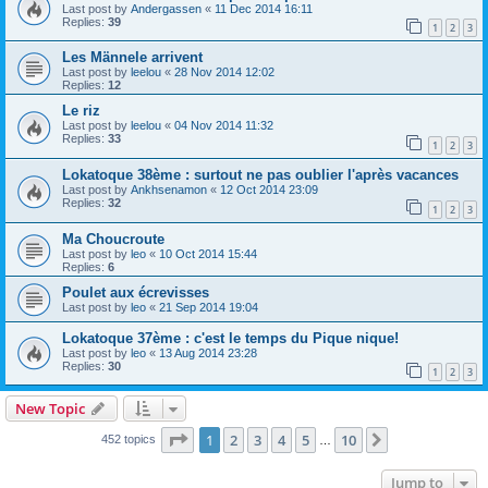
Last post by
Andergassen
«
11 Dec 2014 16:11
Replies:
39
1
2
3
Les Männele arrivent
Last post by
leelou
«
28 Nov 2014 12:02
Replies:
12
Le riz
Last post by
leelou
«
04 Nov 2014 11:32
Replies:
33
1
2
3
Lokatoque 38ème : surtout ne pas oublier l'après vacances
Last post by
Ankhsenamon
«
12 Oct 2014 23:09
Replies:
32
1
2
3
Ma Choucroute
Last post by
leo
«
10 Oct 2014 15:44
Replies:
6
Poulet aux écrevisses
Last post by
leo
«
21 Sep 2014 19:04
Lokatoque 37ème : c'est le temps du Pique nique!
Last post by
leo
«
13 Aug 2014 23:28
Replies:
30
1
2
3
New Topic
Page
1
of
10
1
2
3
4
5
10
Next
452 topics
…
Jump to