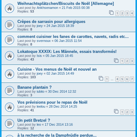
Weihnachtsplätzchen/Biscuits de Noël [Allemagne]
Last post by
Ankhsenamon
«
21 Feb 2015 00:38
Replies:
53
1
2
3
4
Crèpes de sarrasin pour allergiques
Last post by
joey
«
24 Jan 2015 18:39
Replies:
8
comment cuisiner les fanes de carottes, navets, radis etc...
Last post by
svernoux
«
06 Jan 2015 11:54
Replies:
8
Lokatoque XXXIX: Les Männele, essais transformés!
Last post by
Isis
«
05 Jan 2015 18:45
Replies:
43
1
2
3
Cuisine - Vos menus de Noël et nouvel an
Last post by
joey
«
02 Jan 2015 14:49
Replies:
103
1
4
5
6
7
…
Banane plantain ?
Last post by
iubito
«
30 Dec 2014 12:32
Replies:
3
Vos prévisions pour le repas de Noël
Last post by
leelou
«
28 Dec 2014 14:25
Replies:
41
1
2
3
Un petit Bretzel ?
Last post by
leo
«
17 Dec 2014 13:16
Replies:
12
à la recherche de la Dampfnüdle perdue...