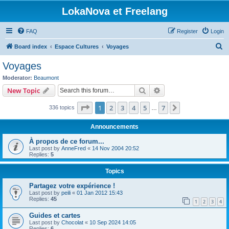
LokaNova et Freelang
FAQ
Register
Login
S
Board index
Espace Cultures
Voyages
e
Voyages
a
Moderator:
Beaumont
r
Search
Advanced search
New Topic
c
Page
1
of
7
1
2
3
4
5
7
Next
336 topics
h
…
Announcements
À propos de ce forum...
Last post by
AnneFred
«
14 Nov 2004 20:52
Replies:
5
Topics
Partagez votre expérience !
Last post by
peili
«
01 Jan 2012 15:43
Replies:
45
1
2
3
4
Guides et cartes
Last post by
Chocolat
«
10 Sep 2024 14:05
Replies:
6