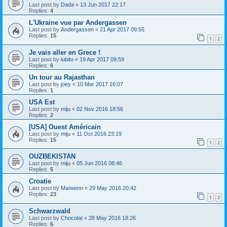
Last post by
Dada
«
13 Jun 2017 22:17
Replies:
4
L'Ukraine vue par Andergassen
Last post by
Andergassen
«
21 Apr 2017 09:55
Replies:
15
1
2
Je vais aller en Grece !
Last post by
iubito
«
19 Apr 2017 09:59
Replies:
6
Un tour au Rajasthan
Last post by
joey
«
10 Mar 2017 16:07
Replies:
1
USA Est
Last post by
miju
«
02 Nov 2016 18:56
Replies:
2
[USA] Ouest Américain
Last post by
miju
«
11 Oct 2016 23:19
Replies:
15
1
2
OUZBEKISTAN
Last post by
miju
«
05 Jun 2016 08:46
Replies:
5
Croatie
Last post by
Maïwenn
«
29 May 2016 20:42
Replies:
23
1
2
Schwarzwald
Last post by
Chocolat
«
28 May 2016 18:26
Replies:
6