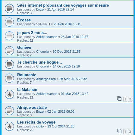
Sites internet proposant des voyages sur mesure
Last post by
Enzo
«
21 Apr 2016 22:14
Replies:
3
Ecosse
Last post by
Sylvain H
«
25 Feb 2016 15:11
je pars 2 mois...
Last post by
Ankhsenamon
«
28 Jan 2016 12:47
Replies:
11
Genève
Last post by
Chocolat
«
30 Dec 2015 21:55
Replies:
7
Je cherche une bogue...
Last post by
Chocolat
«
14 Oct 2015 19:19
Roumanie
Last post by
Andergassen
«
28 Mar 2015 23:32
Replies:
7
la Malaisie
Last post by
Ankhsenamon
«
01 Mar 2015 13:42
Replies:
21
1
2
Afrique australe
Last post by
Enzo
«
02 Jan 2015 06:02
Replies:
3
Les récits de voyage
Last post by
iubito
«
13 Oct 2014 21:16
Replies:
20
1
2