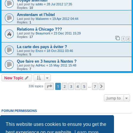
Voyage alternatif
Last post by
iubito
«
28 Jul 2012 17:35
Replies:
10
Amsterdam et l'hôtel
Last post by
Maïwenn
«
19 Apr 2012 04:44
Replies:
1
Relations à Chicago ???
Last post by
Beaumont
«
23 Dec 2011 15:29
Replies:
17
1
2
La carte des pays à éviter ?
Last post by
Enzo
«
18 Oct 2011 03:46
Replies:
5
Que faire en 3 heures à Nantes ?
Last post by
AdHoc
«
15 May 2011 15:48
Replies:
7
New Topic
Page
1
of
7
1
2
3
4
5
7
Next
336 topics
…
Jump to
FORUM PERMISSIONS
You
cannot
post new topics in this forum
You
cannot
reply to topics in this forum
This website uses cookies to ensure you get the
You
cannot
edit your posts in this forum
You
cannot
delete your posts in this forum
best experience on our website.
Learn more