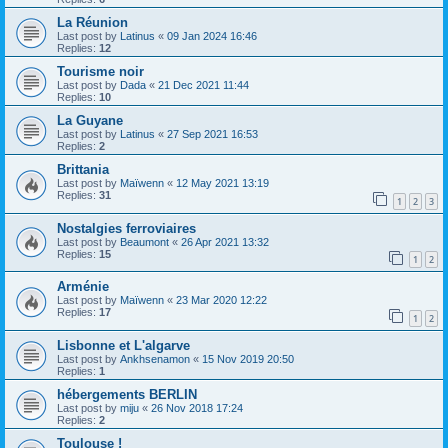
La Réunion
Last post by
Latinus
«
09 Jan 2024 16:46
Replies:
12
Tourisme noir
Last post by
Dada
«
21 Dec 2021 11:44
Replies:
10
La Guyane
Last post by
Latinus
«
27 Sep 2021 16:53
Replies:
2
Brittania
Last post by
Maïwenn
«
12 May 2021 13:19
Replies:
31
1
2
3
Nostalgies ferroviaires
Last post by
Beaumont
«
26 Apr 2021 13:32
Replies:
15
1
2
Arménie
Last post by
Maïwenn
«
23 Mar 2020 12:22
Replies:
17
1
2
Lisbonne et L'algarve
Last post by
Ankhsenamon
«
15 Nov 2019 20:50
Replies:
1
hébergements BERLIN
Last post by
miju
«
26 Nov 2018 17:24
Replies:
2
Toulouse !