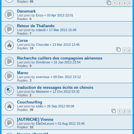
Replies:
49
1
2
3
4
Danemark
Last post by
Enzo
«
03 Apr 2013 22:01
Replies:
6
Retour de Thaïlande
Last post by
cdavid
«
17 Mar 2013 15:48
Replies:
7
Corse
Last post by
Chocolat
«
13 Mar 2013 13:46
Replies:
19
1
2
Recherche cuillers des compagnies aériennes
Last post by
Dombrow
«
16 Jan 2013 23:54
Replies:
9
Maroc
Last post by
svernoux
«
09 Dec 2012 23:12
Replies:
3
traduction de messages écrits en chinois
Last post by
Maïwenn
«
12 Oct 2012 03:32
Replies:
2
Couchsurfing
Last post by
iubito
«
26 Sep 2012 00:08
Replies:
39
1
2
3
[AUTRICHE] Vienne
Last post by
ElieDeLeuze
«
01 Aug 2012 15:46
Replies:
10