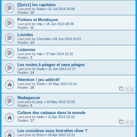
[Quizz] les capitales
Last post by
Dada
«
01 Jul 2014 20:08
Replies:
10
Poitiers et Montluçon
Last post by
miju
«
16 Jun 2014 08:38
Replies:
11
Lourdes
Last post by
Chocolat
«
04 Jun 2014 20:21
Replies:
13
Lisbonne
Last post by
miju
«
27 Apr 2014 22:32
Replies:
3
Les routes à péages et sans péages
Last post by
Dada
«
11 Jun 2013 21:17
Replies:
14
Attention ! jeu addictif
Last post by
Dada
«
20 May 2013 15:16
Replies:
18
1
2
Madagascar
Last post by
joey
«
18 May 2013 22:03
Replies:
5
Culture des cadeaux dans le monde
Last post by
iubito
«
11 Apr 2013 23:18
Replies:
17
1
2
Les croisières vous font-elles rêver ?
Last post by
Enzo
«
03 Apr 2013 22:21