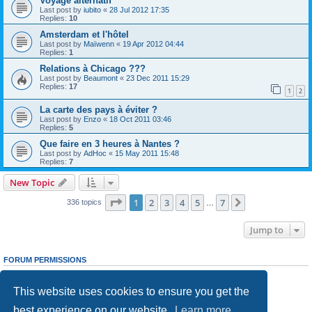
Voyage alternatif
Last post by
iubito
«
28 Jul 2012 17:35
Replies:
10
Amsterdam et l'hôtel
Last post by
Maïwenn
«
19 Apr 2012 04:44
Replies:
1
Relations à Chicago ???
Last post by
Beaumont
«
23 Dec 2011 15:29
Replies:
17
1
2
La carte des pays à éviter ?
Last post by
Enzo
«
18 Oct 2011 03:46
Replies:
5
Que faire en 3 heures à Nantes ?
Last post by
AdHoc
«
15 May 2011 15:48
Replies:
7
New Topic
Page
1
of
7
1
2
3
4
5
7
Next
336 topics
…
Jump to
FORUM PERMISSIONS
You
cannot
post new topics in this forum
You
cannot
reply to topics in this forum
This website uses cookies to ensure you get the
You
cannot
edit your posts in this forum
You
cannot
delete your posts in this forum
best experience on our website.
Learn more