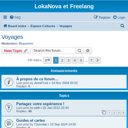
LokaNova et Freelang
FAQ
Register
Login
S
Board index
Espace Cultures
Voyages
e
Voyages
a
Moderator:
Beaumont
r
Search
Advanced search
New Topic
c
Page
1
of
7
1
2
3
4
5
7
Next
336 topics
h
…
Announcements
À propos de ce forum...
Last post by
AnneFred
«
14 Nov 2004 20:52
Replies:
5
Topics
Partagez votre expérience !
Last post by
peili
«
01 Jan 2012 15:43
Replies:
45
1
2
3
4
Guides et cartes
Last post by
Chocolat
«
10 Sep 2024 14:05
Replies:
6