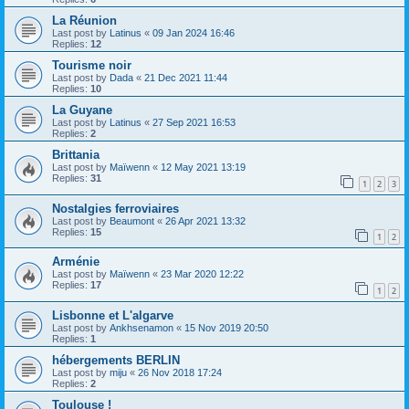
La Réunion
Last post by
Latinus
«
09 Jan 2024 16:46
Replies:
12
Tourisme noir
Last post by
Dada
«
21 Dec 2021 11:44
Replies:
10
La Guyane
Last post by
Latinus
«
27 Sep 2021 16:53
Replies:
2
Brittania
Last post by
Maïwenn
«
12 May 2021 13:19
Replies:
31
1
2
3
Nostalgies ferroviaires
Last post by
Beaumont
«
26 Apr 2021 13:32
Replies:
15
1
2
Arménie
Last post by
Maïwenn
«
23 Mar 2020 12:22
Replies:
17
1
2
Lisbonne et L'algarve
Last post by
Ankhsenamon
«
15 Nov 2019 20:50
Replies:
1
hébergements BERLIN
Last post by
miju
«
26 Nov 2018 17:24
Replies:
2
Toulouse !