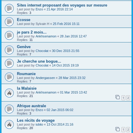
Sites internet proposant des voyages sur mesure
Last post by
Enzo
«
21 Apr 2016 22:14
Replies:
3
Ecosse
Last post by
Sylvain H
«
25 Feb 2016 15:11
je pars 2 mois...
Last post by
Ankhsenamon
«
28 Jan 2016 12:47
Replies:
11
Genève
Last post by
Chocolat
«
30 Dec 2015 21:55
Replies:
7
Je cherche une bogue...
Last post by
Chocolat
«
14 Oct 2015 19:19
Roumanie
Last post by
Andergassen
«
28 Mar 2015 23:32
Replies:
7
la Malaisie
Last post by
Ankhsenamon
«
01 Mar 2015 13:42
Replies:
21
1
2
Afrique australe
Last post by
Enzo
«
02 Jan 2015 06:02
Replies:
3
Les récits de voyage
Last post by
iubito
«
13 Oct 2014 21:16
Replies:
20
1
2