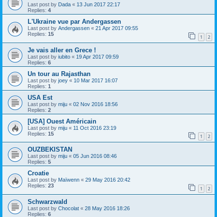
Last post by
Dada
«
13 Jun 2017 22:17
Replies:
4
L'Ukraine vue par Andergassen
Last post by
Andergassen
«
21 Apr 2017 09:55
Replies:
15
1
2
Je vais aller en Grece !
Last post by
iubito
«
19 Apr 2017 09:59
Replies:
6
Un tour au Rajasthan
Last post by
joey
«
10 Mar 2017 16:07
Replies:
1
USA Est
Last post by
miju
«
02 Nov 2016 18:56
Replies:
2
[USA] Ouest Américain
Last post by
miju
«
11 Oct 2016 23:19
Replies:
15
1
2
OUZBEKISTAN
Last post by
miju
«
05 Jun 2016 08:46
Replies:
5
Croatie
Last post by
Maïwenn
«
29 May 2016 20:42
Replies:
23
1
2
Schwarzwald
Last post by
Chocolat
«
28 May 2016 18:26
Replies:
6