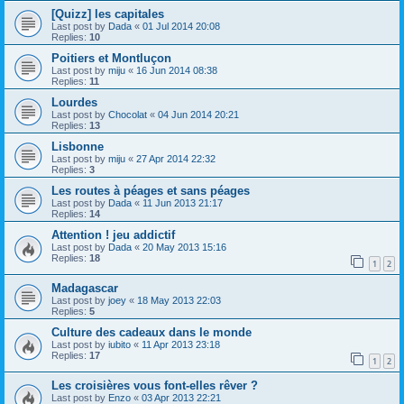
[Quizz] les capitales
Last post by
Dada
«
01 Jul 2014 20:08
Replies:
10
Poitiers et Montluçon
Last post by
miju
«
16 Jun 2014 08:38
Replies:
11
Lourdes
Last post by
Chocolat
«
04 Jun 2014 20:21
Replies:
13
Lisbonne
Last post by
miju
«
27 Apr 2014 22:32
Replies:
3
Les routes à péages et sans péages
Last post by
Dada
«
11 Jun 2013 21:17
Replies:
14
Attention ! jeu addictif
Last post by
Dada
«
20 May 2013 15:16
Replies:
18
1
2
Madagascar
Last post by
joey
«
18 May 2013 22:03
Replies:
5
Culture des cadeaux dans le monde
Last post by
iubito
«
11 Apr 2013 23:18
Replies:
17
1
2
Les croisières vous font-elles rêver ?
Last post by
Enzo
«
03 Apr 2013 22:21