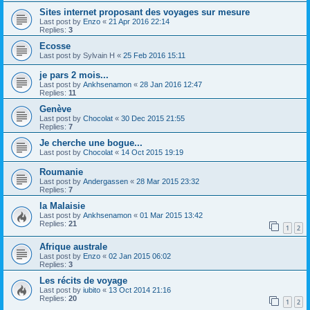
Sites internet proposant des voyages sur mesure
Last post by
Enzo
«
21 Apr 2016 22:14
Replies:
3
Ecosse
Last post by
Sylvain H
«
25 Feb 2016 15:11
je pars 2 mois...
Last post by
Ankhsenamon
«
28 Jan 2016 12:47
Replies:
11
Genève
Last post by
Chocolat
«
30 Dec 2015 21:55
Replies:
7
Je cherche une bogue...
Last post by
Chocolat
«
14 Oct 2015 19:19
Roumanie
Last post by
Andergassen
«
28 Mar 2015 23:32
Replies:
7
la Malaisie
Last post by
Ankhsenamon
«
01 Mar 2015 13:42
Replies:
21
1
2
Afrique australe
Last post by
Enzo
«
02 Jan 2015 06:02
Replies:
3
Les récits de voyage
Last post by
iubito
«
13 Oct 2014 21:16
Replies:
20
1
2