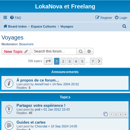
LokaNova et Freelang
FAQ
Register
Login
S
Board index
Espace Cultures
Voyages
e
Voyages
a
Moderator:
Beaumont
r
Search
Advanced search
New Topic
c
Page
1
of
7
1
2
3
4
5
7
Next
336 topics
h
…
Announcements
À propos de ce forum...
Last post by
AnneFred
«
14 Nov 2004 20:52
Replies:
5
Topics
Partagez votre expérience !
Last post by
peili
«
01 Jan 2012 15:43
Replies:
45
1
2
3
4
Guides et cartes
Last post by
Chocolat
«
10 Sep 2024 14:05
Replies:
6