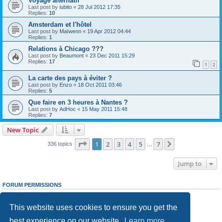
Voyage alternatif
Last post by
iubito
«
28 Jul 2012 17:35
Replies:
10
Amsterdam et l'hôtel
Last post by
Maïwenn
«
19 Apr 2012 04:44
Replies:
1
Relations à Chicago ???
Last post by
Beaumont
«
23 Dec 2011 15:29
Replies:
17
1
2
La carte des pays à éviter ?
Last post by
Enzo
«
18 Oct 2011 03:46
Replies:
5
Que faire en 3 heures à Nantes ?
Last post by
AdHoc
«
15 May 2011 15:48
Replies:
7
New Topic
Page
1
of
7
1
2
3
4
5
7
Next
336 topics
…
Jump to
FORUM PERMISSIONS
You
cannot
post new topics in this forum
You
cannot
reply to topics in this forum
This website uses cookies to ensure you get the
You
cannot
edit your posts in this forum
You
cannot
delete your posts in this forum
best experience on our website.
Learn more