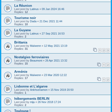
La Réunion
Last post by
Latinus
«
09 Jan 2024 16:46
Replies:
12
Tourisme noir
Last post by
Dada
«
21 Dec 2021 11:44
Replies:
10
La Guyane
Last post by
Latinus
«
27 Sep 2021 16:53
Replies:
2
Brittania
Last post by
Maïwenn
«
12 May 2021 13:19
Replies:
31
1
2
3
Nostalgies ferroviaires
Last post by
Beaumont
«
26 Apr 2021 13:32
Replies:
15
1
2
Arménie
Last post by
Maïwenn
«
23 Mar 2020 12:22
Replies:
17
1
2
Lisbonne et L'algarve
Last post by
Ankhsenamon
«
15 Nov 2019 20:50
Replies:
1
hébergements BERLIN
Last post by
miju
«
26 Nov 2018 17:24
Replies:
2
Toulouse !