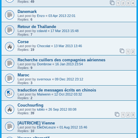
Replies:
49
1
2
3
4
Danemark
Last post by
Enzo
«
03 Apr 2013 22:01
Replies:
6
Retour de Thaïlande
Last post by
cdavid
«
17 Mar 2013 15:48
Replies:
7
Corse
Last post by
Chocolat
«
13 Mar 2013 13:46
Replies:
19
1
2
Recherche cuillers des compagnies aériennes
Last post by
Dombrow
«
16 Jan 2013 23:54
Replies:
9
Maroc
Last post by
svernoux
«
09 Dec 2012 23:12
Replies:
3
traduction de messages écrits en chinois
Last post by
Maïwenn
«
12 Oct 2012 03:32
Replies:
2
Couchsurfing
Last post by
iubito
«
26 Sep 2012 00:08
Replies:
39
1
2
3
[AUTRICHE] Vienne
Last post by
ElieDeLeuze
«
01 Aug 2012 15:46
Replies:
10