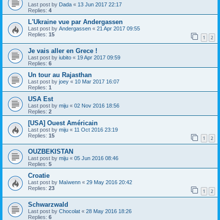
Last post by
Dada
«
13 Jun 2017 22:17
Replies:
4
L'Ukraine vue par Andergassen
Last post by
Andergassen
«
21 Apr 2017 09:55
Replies:
15
1
2
Je vais aller en Grece !
Last post by
iubito
«
19 Apr 2017 09:59
Replies:
6
Un tour au Rajasthan
Last post by
joey
«
10 Mar 2017 16:07
Replies:
1
USA Est
Last post by
miju
«
02 Nov 2016 18:56
Replies:
2
[USA] Ouest Américain
Last post by
miju
«
11 Oct 2016 23:19
Replies:
15
1
2
OUZBEKISTAN
Last post by
miju
«
05 Jun 2016 08:46
Replies:
5
Croatie
Last post by
Maïwenn
«
29 May 2016 20:42
Replies:
23
1
2
Schwarzwald
Last post by
Chocolat
«
28 May 2016 18:26
Replies:
6