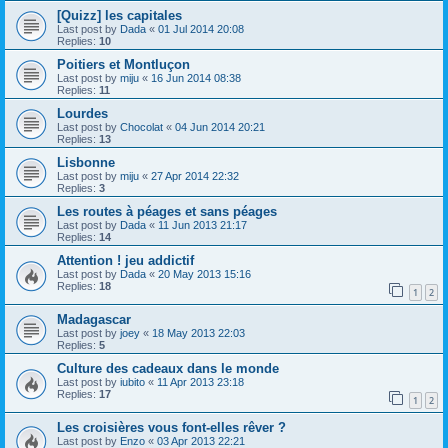
[Quizz] les capitales
Last post by
Dada
«
01 Jul 2014 20:08
Replies:
10
Poitiers et Montluçon
Last post by
miju
«
16 Jun 2014 08:38
Replies:
11
Lourdes
Last post by
Chocolat
«
04 Jun 2014 20:21
Replies:
13
Lisbonne
Last post by
miju
«
27 Apr 2014 22:32
Replies:
3
Les routes à péages et sans péages
Last post by
Dada
«
11 Jun 2013 21:17
Replies:
14
Attention ! jeu addictif
Last post by
Dada
«
20 May 2013 15:16
Replies:
18
1
2
Madagascar
Last post by
joey
«
18 May 2013 22:03
Replies:
5
Culture des cadeaux dans le monde
Last post by
iubito
«
11 Apr 2013 23:18
Replies:
17
1
2
Les croisières vous font-elles rêver ?
Last post by
Enzo
«
03 Apr 2013 22:21