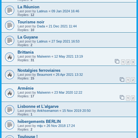
La Réunion
Last post by
Latinus
«
09 Jan 2024 16:46
Replies:
12
Tourisme noir
Last post by
Dada
«
21 Dec 2021 11:44
Replies:
10
La Guyane
Last post by
Latinus
«
27 Sep 2021 16:53
Replies:
2
Brittania
Last post by
Maïwenn
«
12 May 2021 13:19
Replies:
31
1
2
3
Nostalgies ferroviaires
Last post by
Beaumont
«
26 Apr 2021 13:32
Replies:
15
1
2
Arménie
Last post by
Maïwenn
«
23 Mar 2020 12:22
Replies:
17
1
2
Lisbonne et L'algarve
Last post by
Ankhsenamon
«
15 Nov 2019 20:50
Replies:
1
hébergements BERLIN
Last post by
miju
«
26 Nov 2018 17:24
Replies:
2
Toulouse !