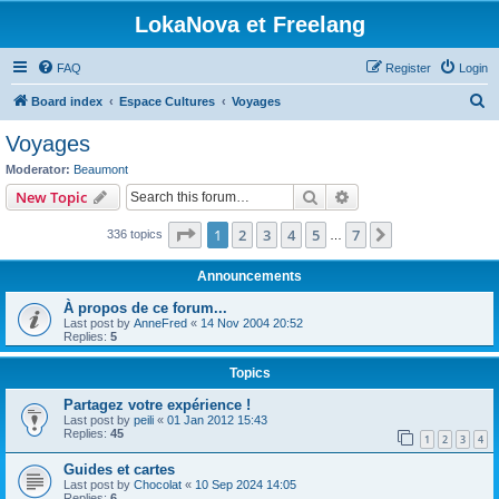
LokaNova et Freelang
FAQ
Register
Login
S
Board index
Espace Cultures
Voyages
e
Voyages
a
Moderator:
Beaumont
r
Search
Advanced search
New Topic
c
Page
1
of
7
1
2
3
4
5
7
Next
336 topics
h
…
Announcements
À propos de ce forum...
Last post by
AnneFred
«
14 Nov 2004 20:52
Replies:
5
Topics
Partagez votre expérience !
Last post by
peili
«
01 Jan 2012 15:43
Replies:
45
1
2
3
4
Guides et cartes
Last post by
Chocolat
«
10 Sep 2024 14:05
Replies:
6