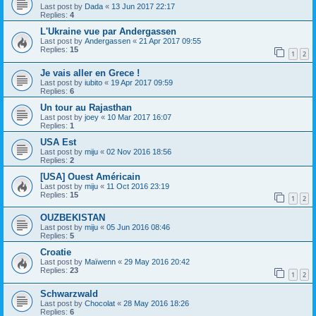
Last post by
Dada
«
13 Jun 2017 22:17
Replies:
4
L'Ukraine vue par Andergassen
Last post by
Andergassen
«
21 Apr 2017 09:55
Replies:
15
1
2
Je vais aller en Grece !
Last post by
iubito
«
19 Apr 2017 09:59
Replies:
6
Un tour au Rajasthan
Last post by
joey
«
10 Mar 2017 16:07
Replies:
1
USA Est
Last post by
miju
«
02 Nov 2016 18:56
Replies:
2
[USA] Ouest Américain
Last post by
miju
«
11 Oct 2016 23:19
Replies:
15
1
2
OUZBEKISTAN
Last post by
miju
«
05 Jun 2016 08:46
Replies:
5
Croatie
Last post by
Maïwenn
«
29 May 2016 20:42
Replies:
23
1
2
Schwarzwald
Last post by
Chocolat
«
28 May 2016 18:26
Replies:
6