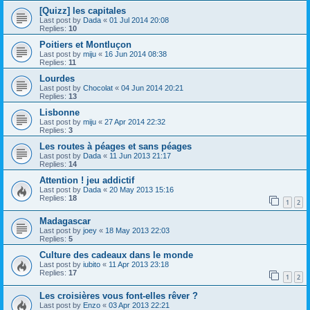
[Quizz] les capitales
Last post by
Dada
«
01 Jul 2014 20:08
Replies:
10
Poitiers et Montluçon
Last post by
miju
«
16 Jun 2014 08:38
Replies:
11
Lourdes
Last post by
Chocolat
«
04 Jun 2014 20:21
Replies:
13
Lisbonne
Last post by
miju
«
27 Apr 2014 22:32
Replies:
3
Les routes à péages et sans péages
Last post by
Dada
«
11 Jun 2013 21:17
Replies:
14
Attention ! jeu addictif
Last post by
Dada
«
20 May 2013 15:16
Replies:
18
1
2
Madagascar
Last post by
joey
«
18 May 2013 22:03
Replies:
5
Culture des cadeaux dans le monde
Last post by
iubito
«
11 Apr 2013 23:18
Replies:
17
1
2
Les croisières vous font-elles rêver ?
Last post by
Enzo
«
03 Apr 2013 22:21