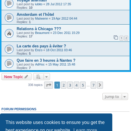
Voyage alternatif
Last post by
iubito
«
28 Jul 2012 17:35
Replies:
10
Amsterdam et l'hôtel
Last post by
Maïwenn
«
19 Apr 2012 04:44
Replies:
1
Relations à Chicago ???
Last post by
Beaumont
«
23 Dec 2011 15:29
Replies:
17
1
2
La carte des pays à éviter ?
Last post by
Enzo
«
18 Oct 2011 03:46
Replies:
5
Que faire en 3 heures à Nantes ?
Last post by
AdHoc
«
15 May 2011 15:48
Replies:
7
New Topic
Page
1
of
7
1
2
3
4
5
7
Next
336 topics
…
Jump to
FORUM PERMISSIONS
You
cannot
post new topics in this forum
You
cannot
reply to topics in this forum
This website uses cookies to ensure you get the
You
cannot
edit your posts in this forum
You
cannot
delete your posts in this forum
best experience on our website.
Learn more