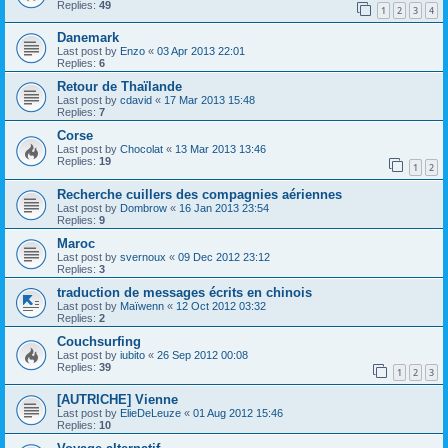
Replies:
49
1
2
3
4
Danemark
Last post by
Enzo
«
03 Apr 2013 22:01
Replies:
6
Retour de Thaïlande
Last post by
cdavid
«
17 Mar 2013 15:48
Replies:
7
Corse
Last post by
Chocolat
«
13 Mar 2013 13:46
Replies:
19
1
2
Recherche cuillers des compagnies aériennes
Last post by
Dombrow
«
16 Jan 2013 23:54
Replies:
9
Maroc
Last post by
svernoux
«
09 Dec 2012 23:12
Replies:
3
traduction de messages écrits en chinois
Last post by
Maïwenn
«
12 Oct 2012 03:32
Replies:
2
Couchsurfing
Last post by
iubito
«
26 Sep 2012 00:08
Replies:
39
1
2
3
[AUTRICHE] Vienne
Last post by
ElieDeLeuze
«
01 Aug 2012 15:46
Replies:
10