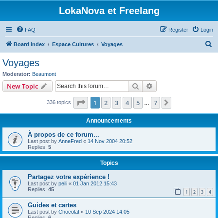
LokaNova et Freelang
FAQ
Register
Login
S
Board index
Espace Cultures
Voyages
e
Voyages
a
Moderator:
Beaumont
r
Search
Advanced search
New Topic
c
Page
1
of
7
1
2
3
4
5
7
Next
336 topics
h
…
Announcements
À propos de ce forum...
Last post by
AnneFred
«
14 Nov 2004 20:52
Replies:
5
Topics
Partagez votre expérience !
Last post by
peili
«
01 Jan 2012 15:43
Replies:
45
1
2
3
4
Guides et cartes
Last post by
Chocolat
«
10 Sep 2024 14:05
Replies:
6