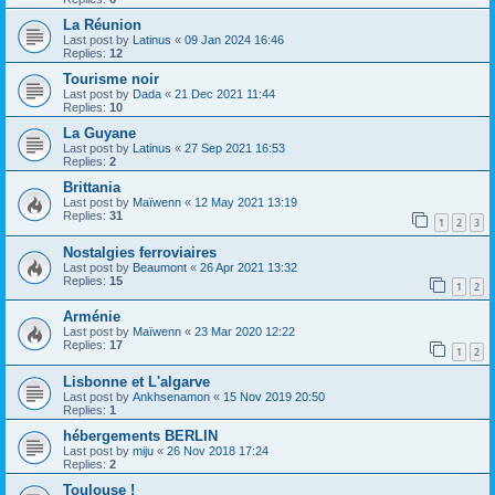
La Réunion
Last post by
Latinus
«
09 Jan 2024 16:46
Replies:
12
Tourisme noir
Last post by
Dada
«
21 Dec 2021 11:44
Replies:
10
La Guyane
Last post by
Latinus
«
27 Sep 2021 16:53
Replies:
2
Brittania
Last post by
Maïwenn
«
12 May 2021 13:19
Replies:
31
1
2
3
Nostalgies ferroviaires
Last post by
Beaumont
«
26 Apr 2021 13:32
Replies:
15
1
2
Arménie
Last post by
Maïwenn
«
23 Mar 2020 12:22
Replies:
17
1
2
Lisbonne et L'algarve
Last post by
Ankhsenamon
«
15 Nov 2019 20:50
Replies:
1
hébergements BERLIN
Last post by
miju
«
26 Nov 2018 17:24
Replies:
2
Toulouse !