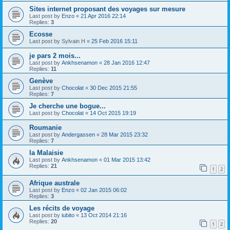
Sites internet proposant des voyages sur mesure
Last post by
Enzo
«
21 Apr 2016 22:14
Replies:
3
Ecosse
Last post by
Sylvain H
«
25 Feb 2016 15:11
je pars 2 mois...
Last post by
Ankhsenamon
«
28 Jan 2016 12:47
Replies:
11
Genève
Last post by
Chocolat
«
30 Dec 2015 21:55
Replies:
7
Je cherche une bogue...
Last post by
Chocolat
«
14 Oct 2015 19:19
Roumanie
Last post by
Andergassen
«
28 Mar 2015 23:32
Replies:
7
la Malaisie
Last post by
Ankhsenamon
«
01 Mar 2015 13:42
Replies:
21
1
2
Afrique australe
Last post by
Enzo
«
02 Jan 2015 06:02
Replies:
3
Les récits de voyage
Last post by
iubito
«
13 Oct 2014 21:16
Replies:
20
1
2