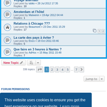
Voyage alternatif
Last post by
iubito
«
28 Jul 2012 17:35
Replies:
10
Amsterdam et l'hôtel
Last post by
Maïwenn
«
19 Apr 2012 04:44
Replies:
1
Relations à Chicago ???
Last post by
Beaumont
«
23 Dec 2011 15:29
Replies:
17
1
2
La carte des pays à éviter ?
Last post by
Enzo
«
18 Oct 2011 03:46
Replies:
5
Que faire en 3 heures à Nantes ?
Last post by
AdHoc
«
15 May 2011 15:48
Replies:
7
New Topic
Page
1
of
7
1
2
3
4
5
7
Next
336 topics
…
Jump to
FORUM PERMISSIONS
You
cannot
post new topics in this forum
You
cannot
reply to topics in this forum
This website uses cookies to ensure you get the
You
cannot
edit your posts in this forum
You
cannot
delete your posts in this forum
best experience on our website.
Learn more