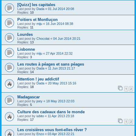
[Quizz] les capitales
Last post by
Dada
«
01 Jul 2014 20:08
Replies:
10
Poitiers et Montluçon
Last post by
miju
«
16 Jun 2014 08:38
Replies:
11
Lourdes
Last post by
Chocolat
«
04 Jun 2014 20:21
Replies:
13
Lisbonne
Last post by
miju
«
27 Apr 2014 22:32
Replies:
3
Les routes à péages et sans péages
Last post by
Dada
«
11 Jun 2013 21:17
Replies:
14
Attention ! jeu addictif
Last post by
Dada
«
20 May 2013 15:16
Replies:
18
1
2
Madagascar
Last post by
joey
«
18 May 2013 22:03
Replies:
5
Culture des cadeaux dans le monde
Last post by
iubito
«
11 Apr 2013 23:18
Replies:
17
1
2
Les croisières vous font-elles rêver ?
Last post by
Enzo
«
03 Apr 2013 22:21