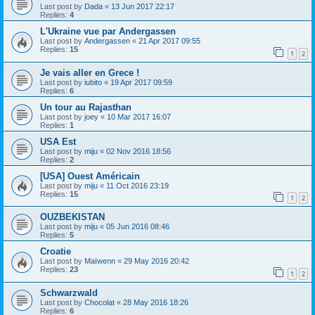
Last post by
Dada
«
13 Jun 2017 22:17
Replies:
4
L'Ukraine vue par Andergassen
Last post by
Andergassen
«
21 Apr 2017 09:55
Replies:
15
1
2
Je vais aller en Grece !
Last post by
iubito
«
19 Apr 2017 09:59
Replies:
6
Un tour au Rajasthan
Last post by
joey
«
10 Mar 2017 16:07
Replies:
1
USA Est
Last post by
miju
«
02 Nov 2016 18:56
Replies:
2
[USA] Ouest Américain
Last post by
miju
«
11 Oct 2016 23:19
Replies:
15
1
2
OUZBEKISTAN
Last post by
miju
«
05 Jun 2016 08:46
Replies:
5
Croatie
Last post by
Maïwenn
«
29 May 2016 20:42
Replies:
23
1
2
Schwarzwald
Last post by
Chocolat
«
28 May 2016 18:26
Replies:
6