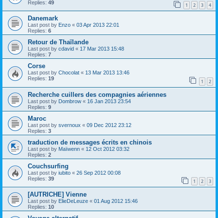
Replies:
49
1
2
3
4
Danemark
Last post by
Enzo
«
03 Apr 2013 22:01
Replies:
6
Retour de Thaïlande
Last post by
cdavid
«
17 Mar 2013 15:48
Replies:
7
Corse
Last post by
Chocolat
«
13 Mar 2013 13:46
Replies:
19
1
2
Recherche cuillers des compagnies aériennes
Last post by
Dombrow
«
16 Jan 2013 23:54
Replies:
9
Maroc
Last post by
svernoux
«
09 Dec 2012 23:12
Replies:
3
traduction de messages écrits en chinois
Last post by
Maïwenn
«
12 Oct 2012 03:32
Replies:
2
Couchsurfing
Last post by
iubito
«
26 Sep 2012 00:08
Replies:
39
1
2
3
[AUTRICHE] Vienne
Last post by
ElieDeLeuze
«
01 Aug 2012 15:46
Replies:
10