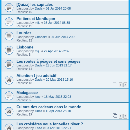
[Quizz] les capitales
Last post by
Dada
«
01 Jul 2014 20:08
Replies:
10
Poitiers et Montluçon
Last post by
miju
«
16 Jun 2014 08:38
Replies:
11
Lourdes
Last post by
Chocolat
«
04 Jun 2014 20:21
Replies:
13
Lisbonne
Last post by
miju
«
27 Apr 2014 22:32
Replies:
3
Les routes à péages et sans péages
Last post by
Dada
«
11 Jun 2013 21:17
Replies:
14
Attention ! jeu addictif
Last post by
Dada
«
20 May 2013 15:16
Replies:
18
1
2
Madagascar
Last post by
joey
«
18 May 2013 22:03
Replies:
5
Culture des cadeaux dans le monde
Last post by
iubito
«
11 Apr 2013 23:18
Replies:
17
1
2
Les croisières vous font-elles rêver ?
Last post by
Enzo
«
03 Apr 2013 22:21