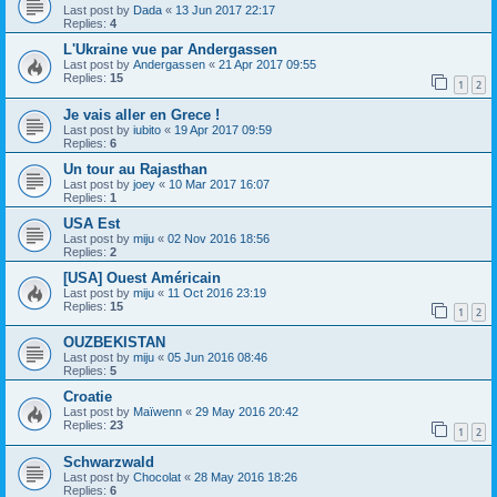
Last post by
Dada
«
13 Jun 2017 22:17
Replies:
4
L'Ukraine vue par Andergassen
Last post by
Andergassen
«
21 Apr 2017 09:55
Replies:
15
1
2
Je vais aller en Grece !
Last post by
iubito
«
19 Apr 2017 09:59
Replies:
6
Un tour au Rajasthan
Last post by
joey
«
10 Mar 2017 16:07
Replies:
1
USA Est
Last post by
miju
«
02 Nov 2016 18:56
Replies:
2
[USA] Ouest Américain
Last post by
miju
«
11 Oct 2016 23:19
Replies:
15
1
2
OUZBEKISTAN
Last post by
miju
«
05 Jun 2016 08:46
Replies:
5
Croatie
Last post by
Maïwenn
«
29 May 2016 20:42
Replies:
23
1
2
Schwarzwald
Last post by
Chocolat
«
28 May 2016 18:26
Replies:
6