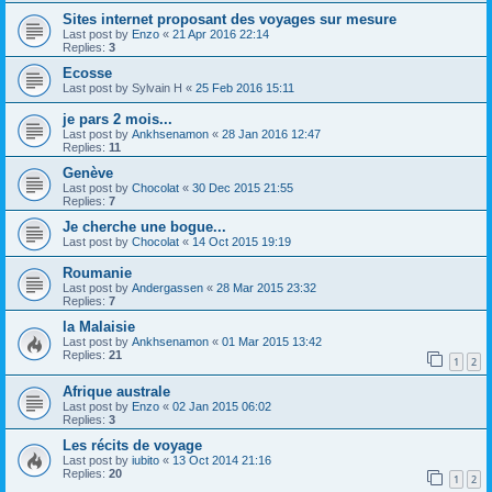
Sites internet proposant des voyages sur mesure
Last post by
Enzo
«
21 Apr 2016 22:14
Replies:
3
Ecosse
Last post by
Sylvain H
«
25 Feb 2016 15:11
je pars 2 mois...
Last post by
Ankhsenamon
«
28 Jan 2016 12:47
Replies:
11
Genève
Last post by
Chocolat
«
30 Dec 2015 21:55
Replies:
7
Je cherche une bogue...
Last post by
Chocolat
«
14 Oct 2015 19:19
Roumanie
Last post by
Andergassen
«
28 Mar 2015 23:32
Replies:
7
la Malaisie
Last post by
Ankhsenamon
«
01 Mar 2015 13:42
Replies:
21
1
2
Afrique australe
Last post by
Enzo
«
02 Jan 2015 06:02
Replies:
3
Les récits de voyage
Last post by
iubito
«
13 Oct 2014 21:16
Replies:
20
1
2