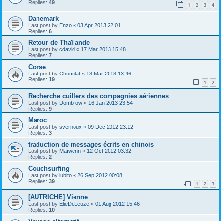
Replies:
49
1
2
3
4
Danemark
Last post by
Enzo
«
03 Apr 2013 22:01
Replies:
6
Retour de Thaïlande
Last post by
cdavid
«
17 Mar 2013 15:48
Replies:
7
Corse
Last post by
Chocolat
«
13 Mar 2013 13:46
Replies:
19
1
2
Recherche cuillers des compagnies aériennes
Last post by
Dombrow
«
16 Jan 2013 23:54
Replies:
9
Maroc
Last post by
svernoux
«
09 Dec 2012 23:12
Replies:
3
traduction de messages écrits en chinois
Last post by
Maïwenn
«
12 Oct 2012 03:32
Replies:
2
Couchsurfing
Last post by
iubito
«
26 Sep 2012 00:08
Replies:
39
1
2
3
[AUTRICHE] Vienne
Last post by
ElieDeLeuze
«
01 Aug 2012 15:46
Replies:
10