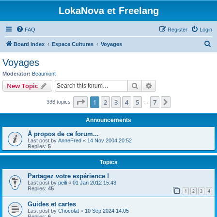
LokaNova et Freelang
FAQ
Register
Login
S
Board index
Espace Cultures
Voyages
e
Voyages
a
Moderator:
Beaumont
r
Search
Advanced search
New Topic
c
Page
1
of
7
1
2
3
4
5
7
Next
336 topics
h
…
Announcements
À propos de ce forum...
Last post by
AnneFred
«
14 Nov 2004 20:52
Replies:
5
Topics
Partagez votre expérience !
Last post by
peili
«
01 Jan 2012 15:43
Replies:
45
1
2
3
4
Guides et cartes
Last post by
Chocolat
«
10 Sep 2024 14:05
Replies:
6