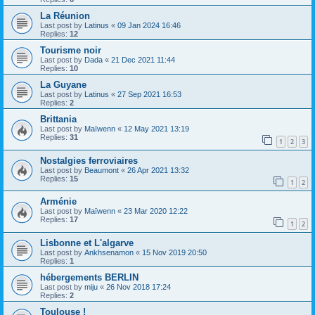
La Réunion
Last post by
Latinus
«
09 Jan 2024 16:46
Replies:
12
Tourisme noir
Last post by
Dada
«
21 Dec 2021 11:44
Replies:
10
La Guyane
Last post by
Latinus
«
27 Sep 2021 16:53
Replies:
2
Brittania
Last post by
Maïwenn
«
12 May 2021 13:19
Replies:
31
1
2
3
Nostalgies ferroviaires
Last post by
Beaumont
«
26 Apr 2021 13:32
Replies:
15
1
2
Arménie
Last post by
Maïwenn
«
23 Mar 2020 12:22
Replies:
17
1
2
Lisbonne et L'algarve
Last post by
Ankhsenamon
«
15 Nov 2019 20:50
Replies:
1
hébergements BERLIN
Last post by
miju
«
26 Nov 2018 17:24
Replies:
2
Toulouse !