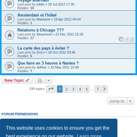
Voyage alternatif
Last post by
iubito
«
28 Jul 2012 17:35
Replies:
10
Amsterdam et l'hôtel
Last post by
Maïwenn
«
19 Apr 2012 04:44
Replies:
1
Relations à Chicago ???
Last post by
Beaumont
«
23 Dec 2011 15:29
Replies:
17
1
2
La carte des pays à éviter ?
Last post by
Enzo
«
18 Oct 2011 03:46
Replies:
5
Que faire en 3 heures à Nantes ?
Last post by
AdHoc
«
15 May 2011 15:48
Replies:
7
New Topic
Page
1
of
7
1
2
3
4
5
7
Next
336 topics
…
Jump to
FORUM PERMISSIONS
You
cannot
post new topics in this forum
You
cannot
reply to topics in this forum
This website uses cookies to ensure you get the
You
cannot
edit your posts in this forum
You
cannot
delete your posts in this forum
best experience on our website.
Learn more