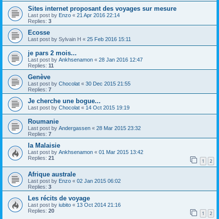
Sites internet proposant des voyages sur mesure
Last post by
Enzo
«
21 Apr 2016 22:14
Replies:
3
Ecosse
Last post by
Sylvain H
«
25 Feb 2016 15:11
je pars 2 mois...
Last post by
Ankhsenamon
«
28 Jan 2016 12:47
Replies:
11
Genève
Last post by
Chocolat
«
30 Dec 2015 21:55
Replies:
7
Je cherche une bogue...
Last post by
Chocolat
«
14 Oct 2015 19:19
Roumanie
Last post by
Andergassen
«
28 Mar 2015 23:32
Replies:
7
la Malaisie
Last post by
Ankhsenamon
«
01 Mar 2015 13:42
Replies:
21
1
2
Afrique australe
Last post by
Enzo
«
02 Jan 2015 06:02
Replies:
3
Les récits de voyage
Last post by
iubito
«
13 Oct 2014 21:16
Replies:
20
1
2