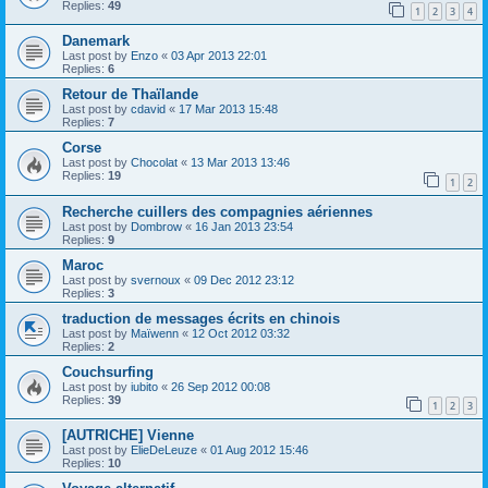
Replies:
49
1
2
3
4
Danemark
Last post by
Enzo
«
03 Apr 2013 22:01
Replies:
6
Retour de Thaïlande
Last post by
cdavid
«
17 Mar 2013 15:48
Replies:
7
Corse
Last post by
Chocolat
«
13 Mar 2013 13:46
Replies:
19
1
2
Recherche cuillers des compagnies aériennes
Last post by
Dombrow
«
16 Jan 2013 23:54
Replies:
9
Maroc
Last post by
svernoux
«
09 Dec 2012 23:12
Replies:
3
traduction de messages écrits en chinois
Last post by
Maïwenn
«
12 Oct 2012 03:32
Replies:
2
Couchsurfing
Last post by
iubito
«
26 Sep 2012 00:08
Replies:
39
1
2
3
[AUTRICHE] Vienne
Last post by
ElieDeLeuze
«
01 Aug 2012 15:46
Replies:
10