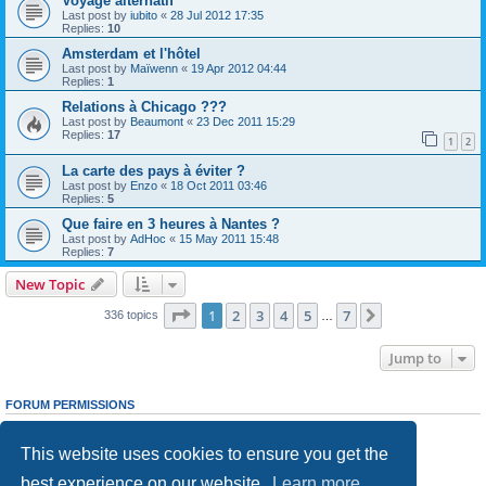
Voyage alternatif
Last post by
iubito
«
28 Jul 2012 17:35
Replies:
10
Amsterdam et l'hôtel
Last post by
Maïwenn
«
19 Apr 2012 04:44
Replies:
1
Relations à Chicago ???
Last post by
Beaumont
«
23 Dec 2011 15:29
Replies:
17
1
2
La carte des pays à éviter ?
Last post by
Enzo
«
18 Oct 2011 03:46
Replies:
5
Que faire en 3 heures à Nantes ?
Last post by
AdHoc
«
15 May 2011 15:48
Replies:
7
New Topic
Page
1
of
7
1
2
3
4
5
7
Next
336 topics
…
Jump to
FORUM PERMISSIONS
You
cannot
post new topics in this forum
You
cannot
reply to topics in this forum
This website uses cookies to ensure you get the
You
cannot
edit your posts in this forum
You
cannot
delete your posts in this forum
best experience on our website.
Learn more