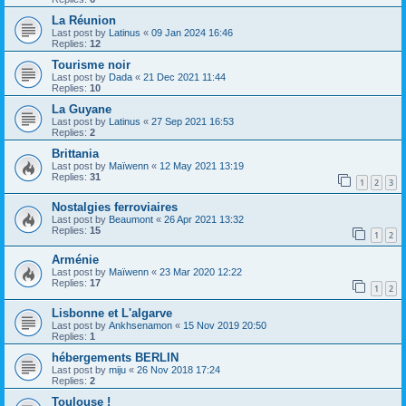
La Réunion
Last post by
Latinus
«
09 Jan 2024 16:46
Replies:
12
Tourisme noir
Last post by
Dada
«
21 Dec 2021 11:44
Replies:
10
La Guyane
Last post by
Latinus
«
27 Sep 2021 16:53
Replies:
2
Brittania
Last post by
Maïwenn
«
12 May 2021 13:19
Replies:
31
1
2
3
Nostalgies ferroviaires
Last post by
Beaumont
«
26 Apr 2021 13:32
Replies:
15
1
2
Arménie
Last post by
Maïwenn
«
23 Mar 2020 12:22
Replies:
17
1
2
Lisbonne et L'algarve
Last post by
Ankhsenamon
«
15 Nov 2019 20:50
Replies:
1
hébergements BERLIN
Last post by
miju
«
26 Nov 2018 17:24
Replies:
2
Toulouse !