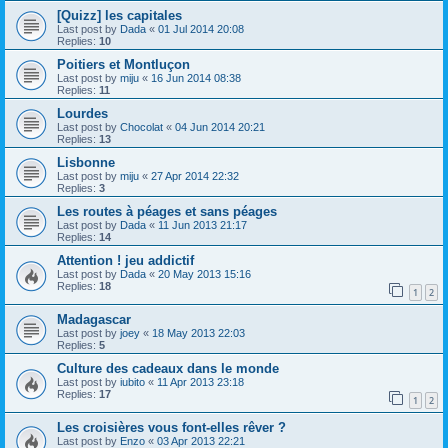
[Quizz] les capitales
Last post by
Dada
«
01 Jul 2014 20:08
Replies:
10
Poitiers et Montluçon
Last post by
miju
«
16 Jun 2014 08:38
Replies:
11
Lourdes
Last post by
Chocolat
«
04 Jun 2014 20:21
Replies:
13
Lisbonne
Last post by
miju
«
27 Apr 2014 22:32
Replies:
3
Les routes à péages et sans péages
Last post by
Dada
«
11 Jun 2013 21:17
Replies:
14
Attention ! jeu addictif
Last post by
Dada
«
20 May 2013 15:16
Replies:
18
1
2
Madagascar
Last post by
joey
«
18 May 2013 22:03
Replies:
5
Culture des cadeaux dans le monde
Last post by
iubito
«
11 Apr 2013 23:18
Replies:
17
1
2
Les croisières vous font-elles rêver ?
Last post by
Enzo
«
03 Apr 2013 22:21