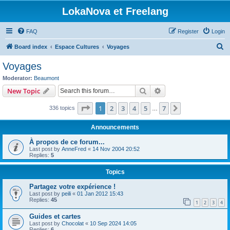
LokaNova et Freelang
FAQ
Register
Login
S
Board index
Espace Cultures
Voyages
e
Voyages
a
Moderator:
Beaumont
r
Search
Advanced search
New Topic
c
Page
1
of
7
1
2
3
4
5
7
Next
336 topics
h
…
Announcements
À propos de ce forum...
Last post by
AnneFred
«
14 Nov 2004 20:52
Replies:
5
Topics
Partagez votre expérience !
Last post by
peili
«
01 Jan 2012 15:43
Replies:
45
1
2
3
4
Guides et cartes
Last post by
Chocolat
«
10 Sep 2024 14:05
Replies:
6