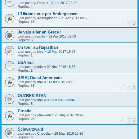
Last post by
Dada
«
13 Jun 2017 22:17
Replies:
4
L'Ukraine vue par Andergassen
Last post by
Andergassen
«
21 Apr 2017 09:55
Replies:
15
1
2
Je vais aller en Grece !
Last post by
iubito
«
19 Apr 2017 09:59
Replies:
6
Un tour au Rajasthan
Last post by
joey
«
10 Mar 2017 16:07
Replies:
1
USA Est
Last post by
miju
«
02 Nov 2016 18:56
Replies:
2
[USA] Ouest Américain
Last post by
miju
«
11 Oct 2016 23:19
Replies:
15
1
2
OUZBEKISTAN
Last post by
miju
«
05 Jun 2016 08:46
Replies:
5
Croatie
Last post by
Maïwenn
«
29 May 2016 20:42
Replies:
23
1
2
Schwarzwald
Last post by
Chocolat
«
28 May 2016 18:26
Replies:
6