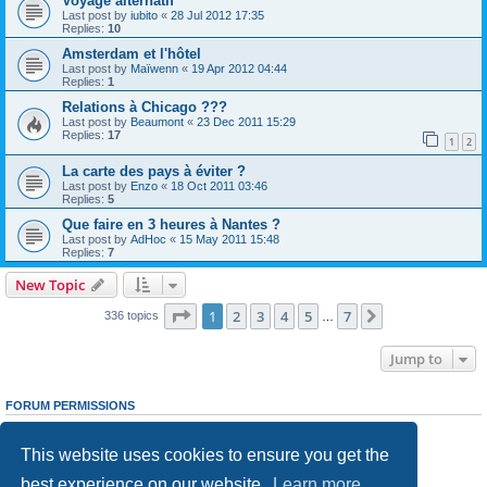
Voyage alternatif
Last post by
iubito
«
28 Jul 2012 17:35
Replies:
10
Amsterdam et l'hôtel
Last post by
Maïwenn
«
19 Apr 2012 04:44
Replies:
1
Relations à Chicago ???
Last post by
Beaumont
«
23 Dec 2011 15:29
Replies:
17
1
2
La carte des pays à éviter ?
Last post by
Enzo
«
18 Oct 2011 03:46
Replies:
5
Que faire en 3 heures à Nantes ?
Last post by
AdHoc
«
15 May 2011 15:48
Replies:
7
New Topic
Page
1
of
7
1
2
3
4
5
7
Next
336 topics
…
Jump to
FORUM PERMISSIONS
You
cannot
post new topics in this forum
You
cannot
reply to topics in this forum
This website uses cookies to ensure you get the
You
cannot
edit your posts in this forum
You
cannot
delete your posts in this forum
best experience on our website.
Learn more