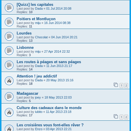
[Quizz] les capitales
Last post by
Dada
«
01 Jul 2014 20:08
Replies:
10
Poitiers et Montluçon
Last post by
miju
«
16 Jun 2014 08:38
Replies:
11
Lourdes
Last post by
Chocolat
«
04 Jun 2014 20:21
Replies:
13
Lisbonne
Last post by
miju
«
27 Apr 2014 22:32
Replies:
3
Les routes à péages et sans péages
Last post by
Dada
«
11 Jun 2013 21:17
Replies:
14
Attention ! jeu addictif
Last post by
Dada
«
20 May 2013 15:16
Replies:
18
1
2
Madagascar
Last post by
joey
«
18 May 2013 22:03
Replies:
5
Culture des cadeaux dans le monde
Last post by
iubito
«
11 Apr 2013 23:18
Replies:
17
1
2
Les croisières vous font-elles rêver ?
Last post by
Enzo
«
03 Apr 2013 22:21