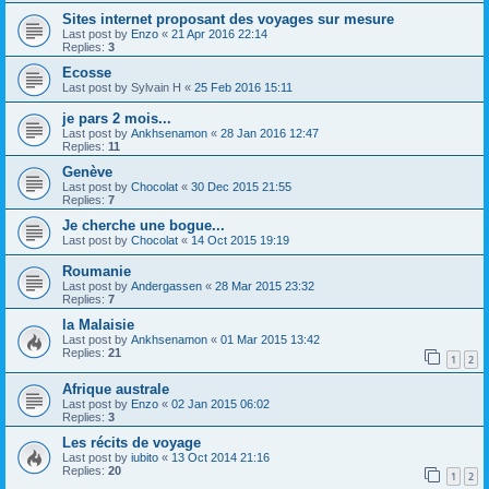
Sites internet proposant des voyages sur mesure
Last post by
Enzo
«
21 Apr 2016 22:14
Replies:
3
Ecosse
Last post by
Sylvain H
«
25 Feb 2016 15:11
je pars 2 mois...
Last post by
Ankhsenamon
«
28 Jan 2016 12:47
Replies:
11
Genève
Last post by
Chocolat
«
30 Dec 2015 21:55
Replies:
7
Je cherche une bogue...
Last post by
Chocolat
«
14 Oct 2015 19:19
Roumanie
Last post by
Andergassen
«
28 Mar 2015 23:32
Replies:
7
la Malaisie
Last post by
Ankhsenamon
«
01 Mar 2015 13:42
Replies:
21
1
2
Afrique australe
Last post by
Enzo
«
02 Jan 2015 06:02
Replies:
3
Les récits de voyage
Last post by
iubito
«
13 Oct 2014 21:16
Replies:
20
1
2