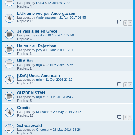
Last post by
Dada
«
13 Jun 2017 22:17
Replies:
4
L'Ukraine vue par Andergassen
Last post by
Andergassen
«
21 Apr 2017 09:55
Replies:
15
1
2
Je vais aller en Grece !
Last post by
iubito
«
19 Apr 2017 09:59
Replies:
6
Un tour au Rajasthan
Last post by
joey
«
10 Mar 2017 16:07
Replies:
1
USA Est
Last post by
miju
«
02 Nov 2016 18:56
Replies:
2
[USA] Ouest Américain
Last post by
miju
«
11 Oct 2016 23:19
Replies:
15
1
2
OUZBEKISTAN
Last post by
miju
«
05 Jun 2016 08:46
Replies:
5
Croatie
Last post by
Maïwenn
«
29 May 2016 20:42
Replies:
23
1
2
Schwarzwald
Last post by
Chocolat
«
28 May 2016 18:26
Replies:
6