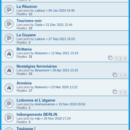
La Réunion
Last post by
Latinus
«
09 Jan 2024 16:46
Replies:
12
Tourisme noir
Last post by
Dada
«
21 Dec 2021 11:44
Replies:
10
La Guyane
Last post by
Latinus
«
27 Sep 2021 16:53
Replies:
2
Brittania
Last post by
Maïwenn
«
12 May 2021 13:19
Replies:
31
1
2
3
Nostalgies ferroviaires
Last post by
Beaumont
«
26 Apr 2021 13:32
Replies:
15
1
2
Arménie
Last post by
Maïwenn
«
23 Mar 2020 12:22
Replies:
17
1
2
Lisbonne et L'algarve
Last post by
Ankhsenamon
«
15 Nov 2019 20:50
Replies:
1
hébergements BERLIN
Last post by
miju
«
26 Nov 2018 17:24
Replies:
2
Toulouse !