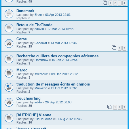
Replies:
49
1
2
3
4
Danemark
Last post by
Enzo
«
03 Apr 2013 22:01
Replies:
6
Retour de Thaïlande
Last post by
cdavid
«
17 Mar 2013 15:48
Replies:
7
Corse
Last post by
Chocolat
«
13 Mar 2013 13:46
Replies:
19
1
2
Recherche cuillers des compagnies aériennes
Last post by
Dombrow
«
16 Jan 2013 23:54
Replies:
9
Maroc
Last post by
svernoux
«
09 Dec 2012 23:12
Replies:
3
traduction de messages écrits en chinois
Last post by
Maïwenn
«
12 Oct 2012 03:32
Replies:
2
Couchsurfing
Last post by
iubito
«
26 Sep 2012 00:08
Replies:
39
1
2
3
[AUTRICHE] Vienne
Last post by
ElieDeLeuze
«
01 Aug 2012 15:46
Replies:
10