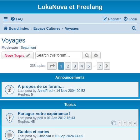
LokaNova et Freelang
FAQ
Register
Login
S
Board index
Espace Cultures
Voyages
e
Voyages
a
Moderator:
Beaumont
r
Search
Advanced search
New Topic
c
Page
1
of
7
1
2
3
4
5
7
Next
336 topics
h
…
Announcements
À propos de ce forum...
Last post by
AnneFred
«
14 Nov 2004 20:52
Replies:
5
Topics
Partagez votre expérience !
Last post by
peili
«
01 Jan 2012 15:43
Replies:
45
1
2
3
4
Guides et cartes
Last post by
Chocolat
«
10 Sep 2024 14:05
Replies:
6