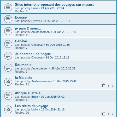
Sites internet proposant des voyages sur mesure
Last post by
Enzo
«
21 Apr 2016 22:14
Replies:
3
Ecosse
Last post by
Sylvain H
«
25 Feb 2016 15:11
je pars 2 mois...
Last post by
Ankhsenamon
«
28 Jan 2016 12:47
Replies:
11
Genève
Last post by
Chocolat
«
30 Dec 2015 21:55
Replies:
7
Je cherche une bogue...
Last post by
Chocolat
«
14 Oct 2015 19:19
Roumanie
Last post by
Andergassen
«
28 Mar 2015 23:32
Replies:
7
la Malaisie
Last post by
Ankhsenamon
«
01 Mar 2015 13:42
Replies:
21
1
2
Afrique australe
Last post by
Enzo
«
02 Jan 2015 06:02
Replies:
3
Les récits de voyage
Last post by
iubito
«
13 Oct 2014 21:16
Replies:
20
1
2