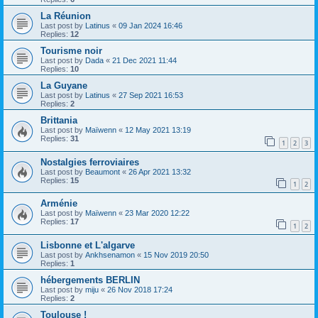
La Réunion
Last post by
Latinus
«
09 Jan 2024 16:46
Replies:
12
Tourisme noir
Last post by
Dada
«
21 Dec 2021 11:44
Replies:
10
La Guyane
Last post by
Latinus
«
27 Sep 2021 16:53
Replies:
2
Brittania
Last post by
Maïwenn
«
12 May 2021 13:19
Replies:
31
1
2
3
Nostalgies ferroviaires
Last post by
Beaumont
«
26 Apr 2021 13:32
Replies:
15
1
2
Arménie
Last post by
Maïwenn
«
23 Mar 2020 12:22
Replies:
17
1
2
Lisbonne et L'algarve
Last post by
Ankhsenamon
«
15 Nov 2019 20:50
Replies:
1
hébergements BERLIN
Last post by
miju
«
26 Nov 2018 17:24
Replies:
2
Toulouse !