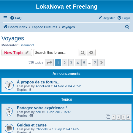
LokaNova et Freelang
FAQ
Register
Login
S
Board index
Espace Cultures
Voyages
e
Voyages
a
Moderator:
Beaumont
r
Search
Advanced search
New Topic
c
Page
1
of
7
1
2
3
4
5
7
Next
336 topics
h
…
Announcements
À propos de ce forum...
Last post by
AnneFred
«
14 Nov 2004 20:52
Replies:
5
Topics
Partagez votre expérience !
Last post by
peili
«
01 Jan 2012 15:43
Replies:
45
1
2
3
4
Guides et cartes
Last post by
Chocolat
«
10 Sep 2024 14:05
Replies:
6