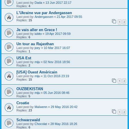
Last post by
Dada
«
13 Jun 2017 22:17
Replies:
4
L'Ukraine vue par Andergassen
Last post by
Andergassen
«
21 Apr 2017 09:55
Replies:
15
1
2
Je vais aller en Grece !
Last post by
iubito
«
19 Apr 2017 09:59
Replies:
6
Un tour au Rajasthan
Last post by
joey
«
10 Mar 2017 16:07
Replies:
1
USA Est
Last post by
miju
«
02 Nov 2016 18:56
Replies:
2
[USA] Ouest Américain
Last post by
miju
«
11 Oct 2016 23:19
Replies:
15
1
2
OUZBEKISTAN
Last post by
miju
«
05 Jun 2016 08:46
Replies:
5
Croatie
Last post by
Maïwenn
«
29 May 2016 20:42
Replies:
23
1
2
Schwarzwald
Last post by
Chocolat
«
28 May 2016 18:26
Replies:
6