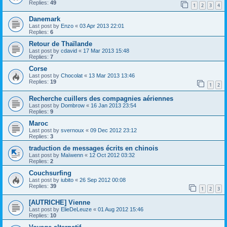
Replies:
49
1
2
3
4
Danemark
Last post by
Enzo
«
03 Apr 2013 22:01
Replies:
6
Retour de Thaïlande
Last post by
cdavid
«
17 Mar 2013 15:48
Replies:
7
Corse
Last post by
Chocolat
«
13 Mar 2013 13:46
Replies:
19
1
2
Recherche cuillers des compagnies aériennes
Last post by
Dombrow
«
16 Jan 2013 23:54
Replies:
9
Maroc
Last post by
svernoux
«
09 Dec 2012 23:12
Replies:
3
traduction de messages écrits en chinois
Last post by
Maïwenn
«
12 Oct 2012 03:32
Replies:
2
Couchsurfing
Last post by
iubito
«
26 Sep 2012 00:08
Replies:
39
1
2
3
[AUTRICHE] Vienne
Last post by
ElieDeLeuze
«
01 Aug 2012 15:46
Replies:
10