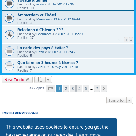
Voyage alternatif
Last post by
iubito
«
28 Jul 2012 17:35
Replies:
10
Amsterdam et l'hôtel
Last post by
Maïwenn
«
19 Apr 2012 04:44
Replies:
1
Relations à Chicago ???
Last post by
Beaumont
«
23 Dec 2011 15:29
Replies:
17
1
2
La carte des pays à éviter ?
Last post by
Enzo
«
18 Oct 2011 03:46
Replies:
5
Que faire en 3 heures à Nantes ?
Last post by
AdHoc
«
15 May 2011 15:48
Replies:
7
New Topic
Page
1
of
7
1
2
3
4
5
7
Next
336 topics
…
Jump to
FORUM PERMISSIONS
You
cannot
post new topics in this forum
You
cannot
reply to topics in this forum
This website uses cookies to ensure you get the
You
cannot
edit your posts in this forum
You
cannot
delete your posts in this forum
best experience on our website.
Learn more