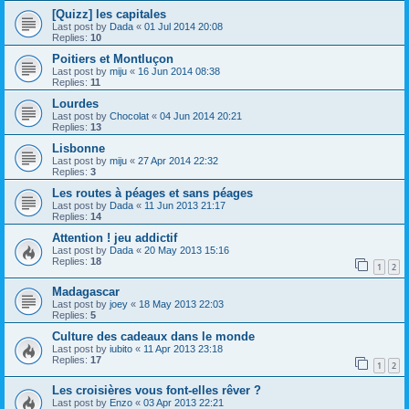
[Quizz] les capitales
Last post by
Dada
«
01 Jul 2014 20:08
Replies:
10
Poitiers et Montluçon
Last post by
miju
«
16 Jun 2014 08:38
Replies:
11
Lourdes
Last post by
Chocolat
«
04 Jun 2014 20:21
Replies:
13
Lisbonne
Last post by
miju
«
27 Apr 2014 22:32
Replies:
3
Les routes à péages et sans péages
Last post by
Dada
«
11 Jun 2013 21:17
Replies:
14
Attention ! jeu addictif
Last post by
Dada
«
20 May 2013 15:16
Replies:
18
1
2
Madagascar
Last post by
joey
«
18 May 2013 22:03
Replies:
5
Culture des cadeaux dans le monde
Last post by
iubito
«
11 Apr 2013 23:18
Replies:
17
1
2
Les croisières vous font-elles rêver ?
Last post by
Enzo
«
03 Apr 2013 22:21