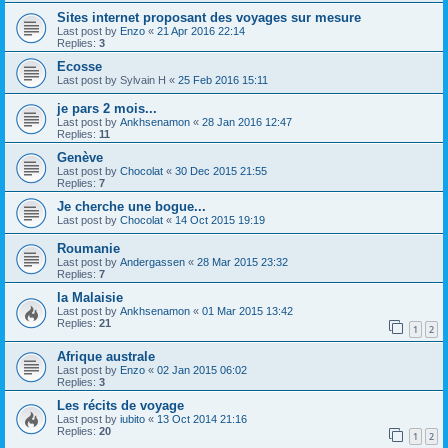
Sites internet proposant des voyages sur mesure
Last post by
Enzo
«
21 Apr 2016 22:14
Replies:
3
Ecosse
Last post by
Sylvain H
«
25 Feb 2016 15:11
je pars 2 mois...
Last post by
Ankhsenamon
«
28 Jan 2016 12:47
Replies:
11
Genève
Last post by
Chocolat
«
30 Dec 2015 21:55
Replies:
7
Je cherche une bogue...
Last post by
Chocolat
«
14 Oct 2015 19:19
Roumanie
Last post by
Andergassen
«
28 Mar 2015 23:32
Replies:
7
la Malaisie
Last post by
Ankhsenamon
«
01 Mar 2015 13:42
Replies:
21
1
2
Afrique australe
Last post by
Enzo
«
02 Jan 2015 06:02
Replies:
3
Les récits de voyage
Last post by
iubito
«
13 Oct 2014 21:16
Replies:
20
1
2