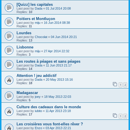
[Quizz] les capitales
Last post by
Dada
«
01 Jul 2014 20:08
Replies:
10
Poitiers et Montluçon
Last post by
miju
«
16 Jun 2014 08:38
Replies:
11
Lourdes
Last post by
Chocolat
«
04 Jun 2014 20:21
Replies:
13
Lisbonne
Last post by
miju
«
27 Apr 2014 22:32
Replies:
3
Les routes à péages et sans péages
Last post by
Dada
«
11 Jun 2013 21:17
Replies:
14
Attention ! jeu addictif
Last post by
Dada
«
20 May 2013 15:16
Replies:
18
1
2
Madagascar
Last post by
joey
«
18 May 2013 22:03
Replies:
5
Culture des cadeaux dans le monde
Last post by
iubito
«
11 Apr 2013 23:18
Replies:
17
1
2
Les croisières vous font-elles rêver ?
Last post by
Enzo
«
03 Apr 2013 22:21