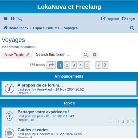
LokaNova et Freelang
FAQ
Register
Login
S
Board index
Espace Cultures
Voyages
e
Voyages
a
Moderator:
Beaumont
r
Search
Advanced search
New Topic
c
Page
1
of
7
1
2
3
4
5
7
Next
336 topics
h
…
Announcements
À propos de ce forum...
Last post by
AnneFred
«
14 Nov 2004 20:52
Replies:
5
Topics
Partagez votre expérience !
Last post by
peili
«
01 Jan 2012 15:43
Replies:
45
1
2
3
4
Guides et cartes
Last post by
Chocolat
«
10 Sep 2024 14:05
Replies:
6