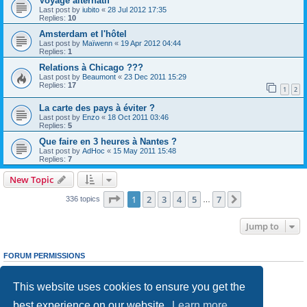
Voyage alternatif
Last post by
iubito
«
28 Jul 2012 17:35
Replies:
10
Amsterdam et l'hôtel
Last post by
Maïwenn
«
19 Apr 2012 04:44
Replies:
1
Relations à Chicago ???
Last post by
Beaumont
«
23 Dec 2011 15:29
Replies:
17
1
2
La carte des pays à éviter ?
Last post by
Enzo
«
18 Oct 2011 03:46
Replies:
5
Que faire en 3 heures à Nantes ?
Last post by
AdHoc
«
15 May 2011 15:48
Replies:
7
New Topic
Page
1
of
7
1
2
3
4
5
7
Next
336 topics
…
Jump to
FORUM PERMISSIONS
You
cannot
post new topics in this forum
You
cannot
reply to topics in this forum
This website uses cookies to ensure you get the
You
cannot
edit your posts in this forum
You
cannot
delete your posts in this forum
best experience on our website.
Learn more