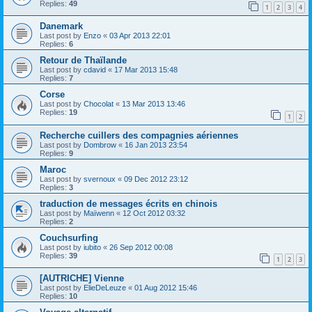
Replies:
49
1
2
3
4
Danemark
Last post by
Enzo
«
03 Apr 2013 22:01
Replies:
6
Retour de Thaïlande
Last post by
cdavid
«
17 Mar 2013 15:48
Replies:
7
Corse
Last post by
Chocolat
«
13 Mar 2013 13:46
Replies:
19
1
2
Recherche cuillers des compagnies aériennes
Last post by
Dombrow
«
16 Jan 2013 23:54
Replies:
9
Maroc
Last post by
svernoux
«
09 Dec 2012 23:12
Replies:
3
traduction de messages écrits en chinois
Last post by
Maïwenn
«
12 Oct 2012 03:32
Replies:
2
Couchsurfing
Last post by
iubito
«
26 Sep 2012 00:08
Replies:
39
1
2
3
[AUTRICHE] Vienne
Last post by
ElieDeLeuze
«
01 Aug 2012 15:46
Replies:
10