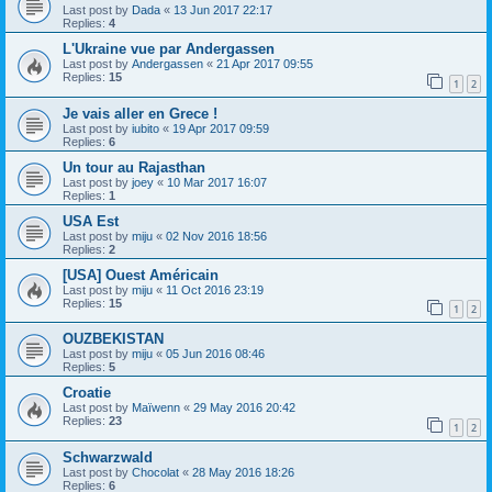
Last post by
Dada
«
13 Jun 2017 22:17
Replies:
4
L'Ukraine vue par Andergassen
Last post by
Andergassen
«
21 Apr 2017 09:55
Replies:
15
1
2
Je vais aller en Grece !
Last post by
iubito
«
19 Apr 2017 09:59
Replies:
6
Un tour au Rajasthan
Last post by
joey
«
10 Mar 2017 16:07
Replies:
1
USA Est
Last post by
miju
«
02 Nov 2016 18:56
Replies:
2
[USA] Ouest Américain
Last post by
miju
«
11 Oct 2016 23:19
Replies:
15
1
2
OUZBEKISTAN
Last post by
miju
«
05 Jun 2016 08:46
Replies:
5
Croatie
Last post by
Maïwenn
«
29 May 2016 20:42
Replies:
23
1
2
Schwarzwald
Last post by
Chocolat
«
28 May 2016 18:26
Replies:
6