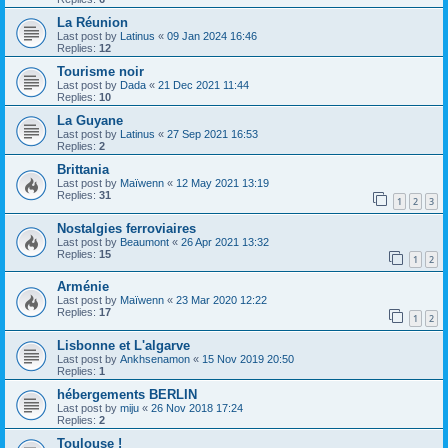
La Réunion
Last post by
Latinus
«
09 Jan 2024 16:46
Replies:
12
Tourisme noir
Last post by
Dada
«
21 Dec 2021 11:44
Replies:
10
La Guyane
Last post by
Latinus
«
27 Sep 2021 16:53
Replies:
2
Brittania
Last post by
Maïwenn
«
12 May 2021 13:19
Replies:
31
1
2
3
Nostalgies ferroviaires
Last post by
Beaumont
«
26 Apr 2021 13:32
Replies:
15
1
2
Arménie
Last post by
Maïwenn
«
23 Mar 2020 12:22
Replies:
17
1
2
Lisbonne et L'algarve
Last post by
Ankhsenamon
«
15 Nov 2019 20:50
Replies:
1
hébergements BERLIN
Last post by
miju
«
26 Nov 2018 17:24
Replies:
2
Toulouse !