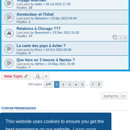
Voyage alternatif
Last post by
iubito
«
28 Jul 2012 17:35
Replies:
10
Amsterdam et l'hôtel
Last post by
Maïwenn
«
19 Apr 2012 04:44
Replies:
1
Relations à Chicago ???
Last post by
Beaumont
«
23 Dec 2011 15:29
Replies:
17
1
2
La carte des pays à éviter ?
Last post by
Enzo
«
18 Oct 2011 03:46
Replies:
5
Que faire en 3 heures à Nantes ?
Last post by
AdHoc
«
15 May 2011 15:48
Replies:
7
New Topic
Page
1
of
7
1
2
3
4
5
7
Next
336 topics
…
Jump to
FORUM PERMISSIONS
You
cannot
post new topics in this forum
You
cannot
reply to topics in this forum
This website uses cookies to ensure you get the
You
cannot
edit your posts in this forum
You
cannot
delete your posts in this forum
best experience on our website.
Learn more