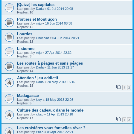
[Quizz] les capitales
Last post by
Dada
«
01 Jul 2014 20:08
Replies:
10
Poitiers et Montluçon
Last post by
miju
«
16 Jun 2014 08:38
Replies:
11
Lourdes
Last post by
Chocolat
«
04 Jun 2014 20:21
Replies:
13
Lisbonne
Last post by
miju
«
27 Apr 2014 22:32
Replies:
3
Les routes à péages et sans péages
Last post by
Dada
«
11 Jun 2013 21:17
Replies:
14
Attention ! jeu addictif
Last post by
Dada
«
20 May 2013 15:16
Replies:
18
1
2
Madagascar
Last post by
joey
«
18 May 2013 22:03
Replies:
5
Culture des cadeaux dans le monde
Last post by
iubito
«
11 Apr 2013 23:18
Replies:
17
1
2
Les croisières vous font-elles rêver ?
Last post by
Enzo
«
03 Apr 2013 22:21