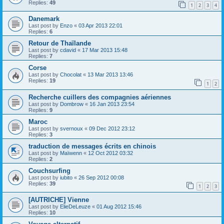
Replies:
49
1
2
3
4
Danemark
Last post by
Enzo
«
03 Apr 2013 22:01
Replies:
6
Retour de Thaïlande
Last post by
cdavid
«
17 Mar 2013 15:48
Replies:
7
Corse
Last post by
Chocolat
«
13 Mar 2013 13:46
Replies:
19
1
2
Recherche cuillers des compagnies aériennes
Last post by
Dombrow
«
16 Jan 2013 23:54
Replies:
9
Maroc
Last post by
svernoux
«
09 Dec 2012 23:12
Replies:
3
traduction de messages écrits en chinois
Last post by
Maïwenn
«
12 Oct 2012 03:32
Replies:
2
Couchsurfing
Last post by
iubito
«
26 Sep 2012 00:08
Replies:
39
1
2
3
[AUTRICHE] Vienne
Last post by
ElieDeLeuze
«
01 Aug 2012 15:46
Replies:
10