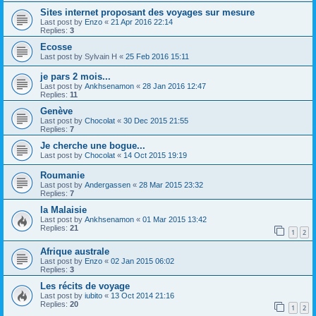
Sites internet proposant des voyages sur mesure
Last post by
Enzo
«
21 Apr 2016 22:14
Replies:
3
Ecosse
Last post by
Sylvain H
«
25 Feb 2016 15:11
je pars 2 mois...
Last post by
Ankhsenamon
«
28 Jan 2016 12:47
Replies:
11
Genève
Last post by
Chocolat
«
30 Dec 2015 21:55
Replies:
7
Je cherche une bogue...
Last post by
Chocolat
«
14 Oct 2015 19:19
Roumanie
Last post by
Andergassen
«
28 Mar 2015 23:32
Replies:
7
la Malaisie
Last post by
Ankhsenamon
«
01 Mar 2015 13:42
Replies:
21
1
2
Afrique australe
Last post by
Enzo
«
02 Jan 2015 06:02
Replies:
3
Les récits de voyage
Last post by
iubito
«
13 Oct 2014 21:16
Replies:
20
1
2