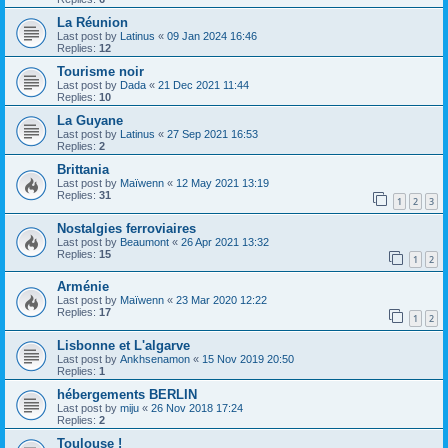
La Réunion
Last post by
Latinus
«
09 Jan 2024 16:46
Replies:
12
Tourisme noir
Last post by
Dada
«
21 Dec 2021 11:44
Replies:
10
La Guyane
Last post by
Latinus
«
27 Sep 2021 16:53
Replies:
2
Brittania
Last post by
Maïwenn
«
12 May 2021 13:19
Replies:
31
1
2
3
Nostalgies ferroviaires
Last post by
Beaumont
«
26 Apr 2021 13:32
Replies:
15
1
2
Arménie
Last post by
Maïwenn
«
23 Mar 2020 12:22
Replies:
17
1
2
Lisbonne et L'algarve
Last post by
Ankhsenamon
«
15 Nov 2019 20:50
Replies:
1
hébergements BERLIN
Last post by
miju
«
26 Nov 2018 17:24
Replies:
2
Toulouse !