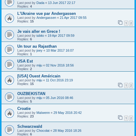
Last post by
Dada
«
13 Jun 2017 22:17
Replies:
4
L'Ukraine vue par Andergassen
Last post by
Andergassen
«
21 Apr 2017 09:55
Replies:
15
1
2
Je vais aller en Grece !
Last post by
iubito
«
19 Apr 2017 09:59
Replies:
6
Un tour au Rajasthan
Last post by
joey
«
10 Mar 2017 16:07
Replies:
1
USA Est
Last post by
miju
«
02 Nov 2016 18:56
Replies:
2
[USA] Ouest Américain
Last post by
miju
«
11 Oct 2016 23:19
Replies:
15
1
2
OUZBEKISTAN
Last post by
miju
«
05 Jun 2016 08:46
Replies:
5
Croatie
Last post by
Maïwenn
«
29 May 2016 20:42
Replies:
23
1
2
Schwarzwald
Last post by
Chocolat
«
28 May 2016 18:26
Replies:
6