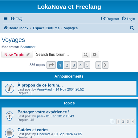
LokaNova et Freelang
FAQ
Register
Login
S
Board index
Espace Cultures
Voyages
e
Voyages
a
Moderator:
Beaumont
r
Search
Advanced search
New Topic
c
Page
1
of
7
1
2
3
4
5
7
Next
336 topics
h
…
Announcements
À propos de ce forum...
Last post by
AnneFred
«
14 Nov 2004 20:52
Replies:
5
Topics
Partagez votre expérience !
Last post by
peili
«
01 Jan 2012 15:43
Replies:
45
1
2
3
4
Guides et cartes
Last post by
Chocolat
«
10 Sep 2024 14:05
Replies:
6