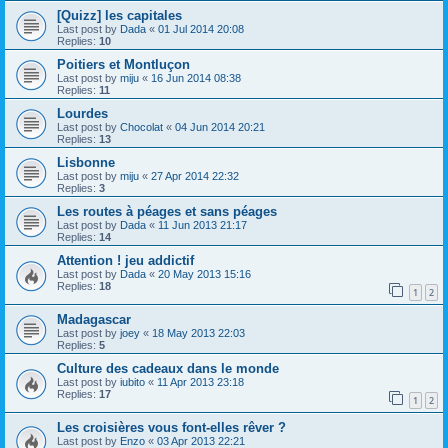
[Quizz] les capitales
Last post by
Dada
«
01 Jul 2014 20:08
Replies:
10
Poitiers et Montluçon
Last post by
miju
«
16 Jun 2014 08:38
Replies:
11
Lourdes
Last post by
Chocolat
«
04 Jun 2014 20:21
Replies:
13
Lisbonne
Last post by
miju
«
27 Apr 2014 22:32
Replies:
3
Les routes à péages et sans péages
Last post by
Dada
«
11 Jun 2013 21:17
Replies:
14
Attention ! jeu addictif
Last post by
Dada
«
20 May 2013 15:16
Replies:
18
1
2
Madagascar
Last post by
joey
«
18 May 2013 22:03
Replies:
5
Culture des cadeaux dans le monde
Last post by
iubito
«
11 Apr 2013 23:18
Replies:
17
1
2
Les croisières vous font-elles rêver ?
Last post by
Enzo
«
03 Apr 2013 22:21