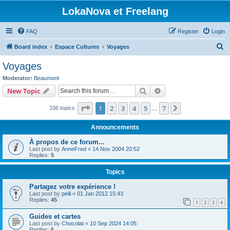
LokaNova et Freelang
FAQ
Register
Login
S
Board index
Espace Cultures
Voyages
e
Voyages
a
Moderator:
Beaumont
r
Search
Advanced search
New Topic
c
Page
1
of
7
1
2
3
4
5
7
Next
336 topics
h
…
Announcements
À propos de ce forum...
Last post by
AnneFred
«
14 Nov 2004 20:52
Replies:
5
Topics
Partagez votre expérience !
Last post by
peili
«
01 Jan 2012 15:43
Replies:
45
1
2
3
4
Guides et cartes
Last post by
Chocolat
«
10 Sep 2024 14:05
Replies:
6