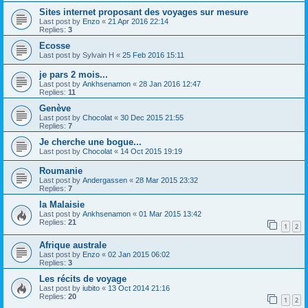
Sites internet proposant des voyages sur mesure
Last post by
Enzo
«
21 Apr 2016 22:14
Replies:
3
Ecosse
Last post by
Sylvain H
«
25 Feb 2016 15:11
je pars 2 mois...
Last post by
Ankhsenamon
«
28 Jan 2016 12:47
Replies:
11
Genève
Last post by
Chocolat
«
30 Dec 2015 21:55
Replies:
7
Je cherche une bogue...
Last post by
Chocolat
«
14 Oct 2015 19:19
Roumanie
Last post by
Andergassen
«
28 Mar 2015 23:32
Replies:
7
la Malaisie
Last post by
Ankhsenamon
«
01 Mar 2015 13:42
Replies:
21
1
2
Afrique australe
Last post by
Enzo
«
02 Jan 2015 06:02
Replies:
3
Les récits de voyage
Last post by
iubito
«
13 Oct 2014 21:16
Replies:
20
1
2