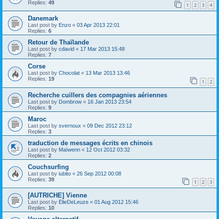
Replies:
49
1
2
3
4
Danemark
Last post by
Enzo
«
03 Apr 2013 22:01
Replies:
6
Retour de Thaïlande
Last post by
cdavid
«
17 Mar 2013 15:48
Replies:
7
Corse
Last post by
Chocolat
«
13 Mar 2013 13:46
Replies:
19
1
2
Recherche cuillers des compagnies aériennes
Last post by
Dombrow
«
16 Jan 2013 23:54
Replies:
9
Maroc
Last post by
svernoux
«
09 Dec 2012 23:12
Replies:
3
traduction de messages écrits en chinois
Last post by
Maïwenn
«
12 Oct 2012 03:32
Replies:
2
Couchsurfing
Last post by
iubito
«
26 Sep 2012 00:08
Replies:
39
1
2
3
[AUTRICHE] Vienne
Last post by
ElieDeLeuze
«
01 Aug 2012 15:46
Replies:
10