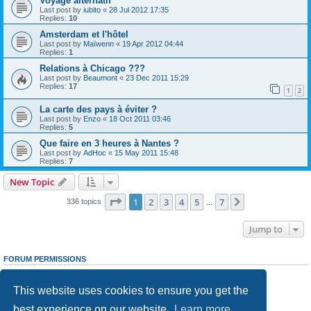
Voyage alternatif
Last post by
iubito
«
28 Jul 2012 17:35
Replies:
10
Amsterdam et l'hôtel
Last post by
Maïwenn
«
19 Apr 2012 04:44
Replies:
1
Relations à Chicago ???
Last post by
Beaumont
«
23 Dec 2011 15:29
Replies:
17
1
2
La carte des pays à éviter ?
Last post by
Enzo
«
18 Oct 2011 03:46
Replies:
5
Que faire en 3 heures à Nantes ?
Last post by
AdHoc
«
15 May 2011 15:48
Replies:
7
New Topic
Page
1
of
7
1
2
3
4
5
7
Next
336 topics
…
Jump to
FORUM PERMISSIONS
You
cannot
post new topics in this forum
You
cannot
reply to topics in this forum
This website uses cookies to ensure you get the
You
cannot
edit your posts in this forum
You
cannot
delete your posts in this forum
best experience on our website.
Learn more