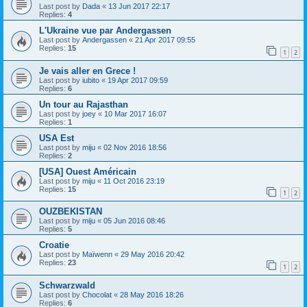
Last post by
Dada
«
13 Jun 2017 22:17
Replies:
4
L'Ukraine vue par Andergassen
Last post by
Andergassen
«
21 Apr 2017 09:55
Replies:
15
1
2
Je vais aller en Grece !
Last post by
iubito
«
19 Apr 2017 09:59
Replies:
6
Un tour au Rajasthan
Last post by
joey
«
10 Mar 2017 16:07
Replies:
1
USA Est
Last post by
miju
«
02 Nov 2016 18:56
Replies:
2
[USA] Ouest Américain
Last post by
miju
«
11 Oct 2016 23:19
Replies:
15
1
2
OUZBEKISTAN
Last post by
miju
«
05 Jun 2016 08:46
Replies:
5
Croatie
Last post by
Maïwenn
«
29 May 2016 20:42
Replies:
23
1
2
Schwarzwald
Last post by
Chocolat
«
28 May 2016 18:26
Replies:
6