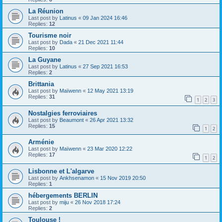
La Réunion
Last post by
Latinus
«
09 Jan 2024 16:46
Replies:
12
Tourisme noir
Last post by
Dada
«
21 Dec 2021 11:44
Replies:
10
La Guyane
Last post by
Latinus
«
27 Sep 2021 16:53
Replies:
2
Brittania
Last post by
Maïwenn
«
12 May 2021 13:19
Replies:
31
1
2
3
Nostalgies ferroviaires
Last post by
Beaumont
«
26 Apr 2021 13:32
Replies:
15
1
2
Arménie
Last post by
Maïwenn
«
23 Mar 2020 12:22
Replies:
17
1
2
Lisbonne et L'algarve
Last post by
Ankhsenamon
«
15 Nov 2019 20:50
Replies:
1
hébergements BERLIN
Last post by
miju
«
26 Nov 2018 17:24
Replies:
2
Toulouse !