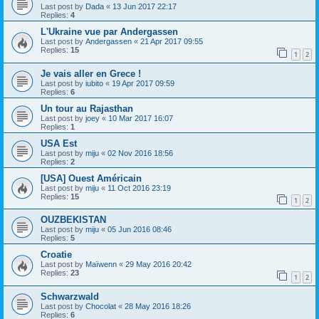
Last post by
Dada
«
13 Jun 2017 22:17
Replies:
4
L'Ukraine vue par Andergassen
Last post by
Andergassen
«
21 Apr 2017 09:55
Replies:
15
1
2
Je vais aller en Grece !
Last post by
iubito
«
19 Apr 2017 09:59
Replies:
6
Un tour au Rajasthan
Last post by
joey
«
10 Mar 2017 16:07
Replies:
1
USA Est
Last post by
miju
«
02 Nov 2016 18:56
Replies:
2
[USA] Ouest Américain
Last post by
miju
«
11 Oct 2016 23:19
Replies:
15
1
2
OUZBEKISTAN
Last post by
miju
«
05 Jun 2016 08:46
Replies:
5
Croatie
Last post by
Maïwenn
«
29 May 2016 20:42
Replies:
23
1
2
Schwarzwald
Last post by
Chocolat
«
28 May 2016 18:26
Replies:
6