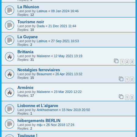
La Réunion
Last post by
Latinus
«
09 Jan 2024 16:46
Replies:
12
Tourisme noir
Last post by
Dada
«
21 Dec 2021 11:44
Replies:
10
La Guyane
Last post by
Latinus
«
27 Sep 2021 16:53
Replies:
2
Brittania
Last post by
Maïwenn
«
12 May 2021 13:19
Replies:
31
1
2
3
Nostalgies ferroviaires
Last post by
Beaumont
«
26 Apr 2021 13:32
Replies:
15
1
2
Arménie
Last post by
Maïwenn
«
23 Mar 2020 12:22
Replies:
17
1
2
Lisbonne et L'algarve
Last post by
Ankhsenamon
«
15 Nov 2019 20:50
Replies:
1
hébergements BERLIN
Last post by
miju
«
26 Nov 2018 17:24
Replies:
2
Toulouse !