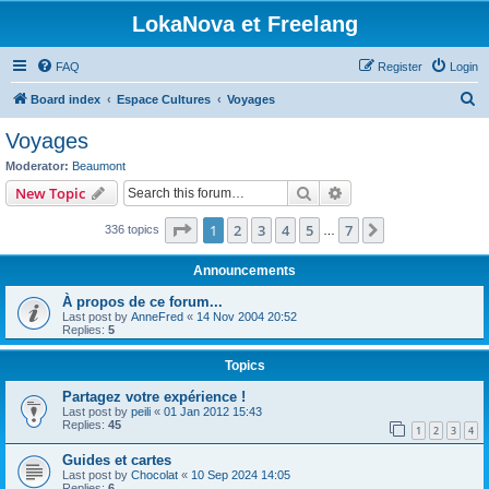
LokaNova et Freelang
FAQ
Register
Login
S
Board index
Espace Cultures
Voyages
e
Voyages
a
Moderator:
Beaumont
r
Search
Advanced search
New Topic
c
Page
1
of
7
1
2
3
4
5
7
Next
336 topics
h
…
Announcements
À propos de ce forum...
Last post by
AnneFred
«
14 Nov 2004 20:52
Replies:
5
Topics
Partagez votre expérience !
Last post by
peili
«
01 Jan 2012 15:43
Replies:
45
1
2
3
4
Guides et cartes
Last post by
Chocolat
«
10 Sep 2024 14:05
Replies:
6