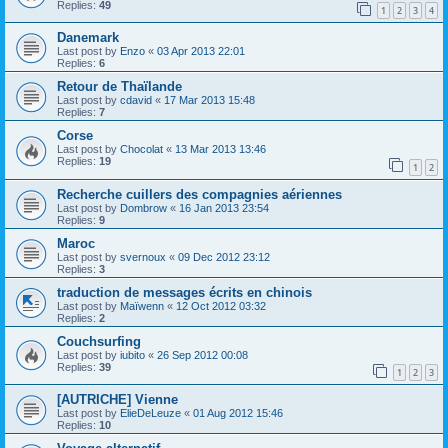
Replies:
49
1
2
3
4
Danemark
Last post by
Enzo
«
03 Apr 2013 22:01
Replies:
6
Retour de Thaïlande
Last post by
cdavid
«
17 Mar 2013 15:48
Replies:
7
Corse
Last post by
Chocolat
«
13 Mar 2013 13:46
Replies:
19
1
2
Recherche cuillers des compagnies aériennes
Last post by
Dombrow
«
16 Jan 2013 23:54
Replies:
9
Maroc
Last post by
svernoux
«
09 Dec 2012 23:12
Replies:
3
traduction de messages écrits en chinois
Last post by
Maïwenn
«
12 Oct 2012 03:32
Replies:
2
Couchsurfing
Last post by
iubito
«
26 Sep 2012 00:08
Replies:
39
1
2
3
[AUTRICHE] Vienne
Last post by
ElieDeLeuze
«
01 Aug 2012 15:46
Replies:
10