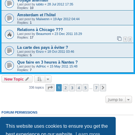
Voyage alternatif
Last post by
iubito
«
28 Jul 2012 17:35
Replies:
10
Amsterdam et l'hôtel
Last post by
Maïwenn
«
19 Apr 2012 04:44
Replies:
1
Relations à Chicago ???
Last post by
Beaumont
«
23 Dec 2011 15:29
Replies:
17
1
2
La carte des pays à éviter ?
Last post by
Enzo
«
18 Oct 2011 03:46
Replies:
5
Que faire en 3 heures à Nantes ?
Last post by
AdHoc
«
15 May 2011 15:48
Replies:
7
New Topic
Page
1
of
7
1
2
3
4
5
7
Next
336 topics
…
Jump to
FORUM PERMISSIONS
You
cannot
post new topics in this forum
You
cannot
reply to topics in this forum
This website uses cookies to ensure you get the
You
cannot
edit your posts in this forum
You
cannot
delete your posts in this forum
best experience on our website.
Learn more