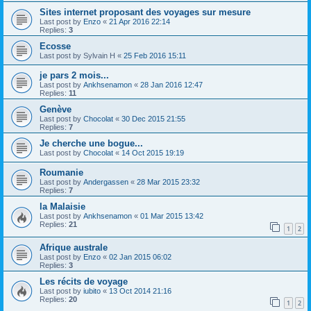
Sites internet proposant des voyages sur mesure
Last post by
Enzo
«
21 Apr 2016 22:14
Replies:
3
Ecosse
Last post by
Sylvain H
«
25 Feb 2016 15:11
je pars 2 mois...
Last post by
Ankhsenamon
«
28 Jan 2016 12:47
Replies:
11
Genève
Last post by
Chocolat
«
30 Dec 2015 21:55
Replies:
7
Je cherche une bogue...
Last post by
Chocolat
«
14 Oct 2015 19:19
Roumanie
Last post by
Andergassen
«
28 Mar 2015 23:32
Replies:
7
la Malaisie
Last post by
Ankhsenamon
«
01 Mar 2015 13:42
Replies:
21
1
2
Afrique australe
Last post by
Enzo
«
02 Jan 2015 06:02
Replies:
3
Les récits de voyage
Last post by
iubito
«
13 Oct 2014 21:16
Replies:
20
1
2