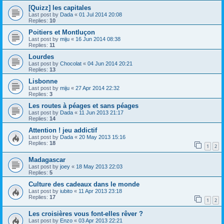
[Quizz] les capitales
Last post by
Dada
«
01 Jul 2014 20:08
Replies:
10
Poitiers et Montluçon
Last post by
miju
«
16 Jun 2014 08:38
Replies:
11
Lourdes
Last post by
Chocolat
«
04 Jun 2014 20:21
Replies:
13
Lisbonne
Last post by
miju
«
27 Apr 2014 22:32
Replies:
3
Les routes à péages et sans péages
Last post by
Dada
«
11 Jun 2013 21:17
Replies:
14
Attention ! jeu addictif
Last post by
Dada
«
20 May 2013 15:16
Replies:
18
1
2
Madagascar
Last post by
joey
«
18 May 2013 22:03
Replies:
5
Culture des cadeaux dans le monde
Last post by
iubito
«
11 Apr 2013 23:18
Replies:
17
1
2
Les croisières vous font-elles rêver ?
Last post by
Enzo
«
03 Apr 2013 22:21