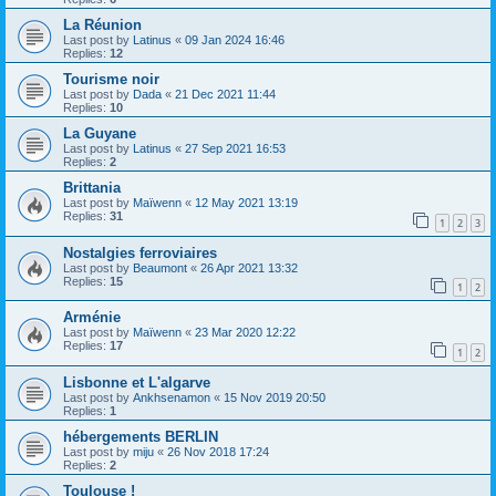
La Réunion
Last post by
Latinus
«
09 Jan 2024 16:46
Replies:
12
Tourisme noir
Last post by
Dada
«
21 Dec 2021 11:44
Replies:
10
La Guyane
Last post by
Latinus
«
27 Sep 2021 16:53
Replies:
2
Brittania
Last post by
Maïwenn
«
12 May 2021 13:19
Replies:
31
1
2
3
Nostalgies ferroviaires
Last post by
Beaumont
«
26 Apr 2021 13:32
Replies:
15
1
2
Arménie
Last post by
Maïwenn
«
23 Mar 2020 12:22
Replies:
17
1
2
Lisbonne et L'algarve
Last post by
Ankhsenamon
«
15 Nov 2019 20:50
Replies:
1
hébergements BERLIN
Last post by
miju
«
26 Nov 2018 17:24
Replies:
2
Toulouse !