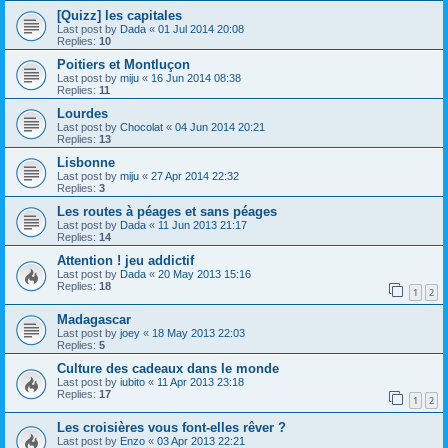
[Quizz] les capitales
Last post by
Dada
«
01 Jul 2014 20:08
Replies:
10
Poitiers et Montluçon
Last post by
miju
«
16 Jun 2014 08:38
Replies:
11
Lourdes
Last post by
Chocolat
«
04 Jun 2014 20:21
Replies:
13
Lisbonne
Last post by
miju
«
27 Apr 2014 22:32
Replies:
3
Les routes à péages et sans péages
Last post by
Dada
«
11 Jun 2013 21:17
Replies:
14
Attention ! jeu addictif
Last post by
Dada
«
20 May 2013 15:16
Replies:
18
1
2
Madagascar
Last post by
joey
«
18 May 2013 22:03
Replies:
5
Culture des cadeaux dans le monde
Last post by
iubito
«
11 Apr 2013 23:18
Replies:
17
1
2
Les croisières vous font-elles rêver ?
Last post by
Enzo
«
03 Apr 2013 22:21