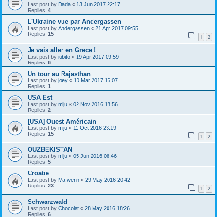
Last post by
Dada
«
13 Jun 2017 22:17
Replies:
4
L'Ukraine vue par Andergassen
Last post by
Andergassen
«
21 Apr 2017 09:55
Replies:
15
1
2
Je vais aller en Grece !
Last post by
iubito
«
19 Apr 2017 09:59
Replies:
6
Un tour au Rajasthan
Last post by
joey
«
10 Mar 2017 16:07
Replies:
1
USA Est
Last post by
miju
«
02 Nov 2016 18:56
Replies:
2
[USA] Ouest Américain
Last post by
miju
«
11 Oct 2016 23:19
Replies:
15
1
2
OUZBEKISTAN
Last post by
miju
«
05 Jun 2016 08:46
Replies:
5
Croatie
Last post by
Maïwenn
«
29 May 2016 20:42
Replies:
23
1
2
Schwarzwald
Last post by
Chocolat
«
28 May 2016 18:26
Replies:
6