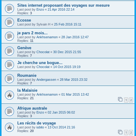
Sites internet proposant des voyages sur mesure
Last post by
Enzo
«
21 Apr 2016 22:14
Replies:
3
Ecosse
Last post by
Sylvain H
«
25 Feb 2016 15:11
je pars 2 mois...
Last post by
Ankhsenamon
«
28 Jan 2016 12:47
Replies:
11
Genève
Last post by
Chocolat
«
30 Dec 2015 21:55
Replies:
7
Je cherche une bogue...
Last post by
Chocolat
«
14 Oct 2015 19:19
Roumanie
Last post by
Andergassen
«
28 Mar 2015 23:32
Replies:
7
la Malaisie
Last post by
Ankhsenamon
«
01 Mar 2015 13:42
Replies:
21
1
2
Afrique australe
Last post by
Enzo
«
02 Jan 2015 06:02
Replies:
3
Les récits de voyage
Last post by
iubito
«
13 Oct 2014 21:16
Replies:
20
1
2