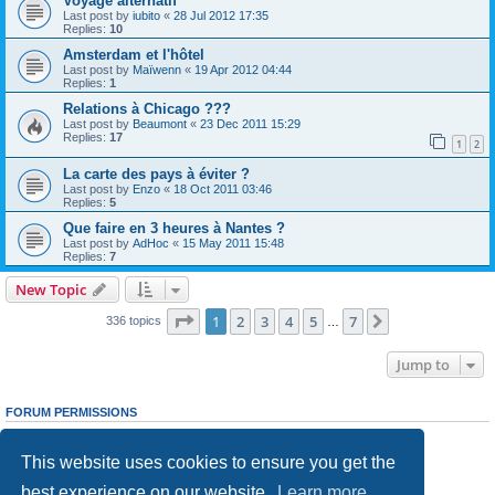
Voyage alternatif
Last post by
iubito
«
28 Jul 2012 17:35
Replies:
10
Amsterdam et l'hôtel
Last post by
Maïwenn
«
19 Apr 2012 04:44
Replies:
1
Relations à Chicago ???
Last post by
Beaumont
«
23 Dec 2011 15:29
Replies:
17
1
2
La carte des pays à éviter ?
Last post by
Enzo
«
18 Oct 2011 03:46
Replies:
5
Que faire en 3 heures à Nantes ?
Last post by
AdHoc
«
15 May 2011 15:48
Replies:
7
New Topic
Page
1
of
7
1
2
3
4
5
7
Next
336 topics
…
Jump to
FORUM PERMISSIONS
You
cannot
post new topics in this forum
You
cannot
reply to topics in this forum
This website uses cookies to ensure you get the
You
cannot
edit your posts in this forum
You
cannot
delete your posts in this forum
best experience on our website.
Learn more