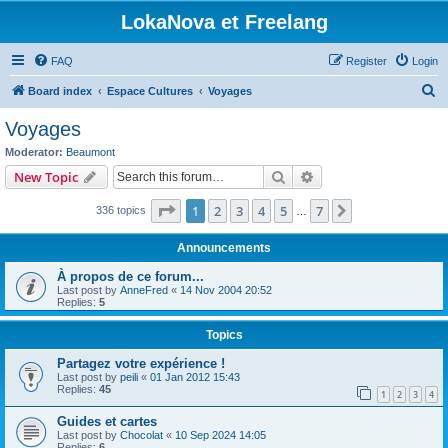
LokaNova et Freelang
FAQ
Register
Login
S
Board index
Espace Cultures
Voyages
e
Voyages
a
Moderator:
Beaumont
r
Search
Advanced search
New Topic
c
Page
1
of
7
1
2
3
4
5
7
Next
336 topics
h
…
Announcements
À propos de ce forum...
Last post by
AnneFred
«
14 Nov 2004 20:52
Replies:
5
Topics
Partagez votre expérience !
Last post by
peili
«
01 Jan 2012 15:43
Replies:
45
1
2
3
4
Guides et cartes
Last post by
Chocolat
«
10 Sep 2024 14:05
Replies:
6