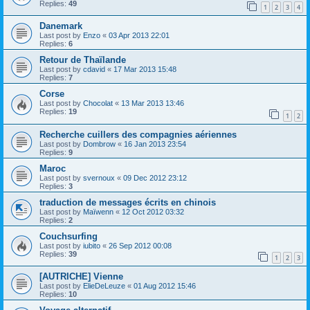
Replies:
49
1
2
3
4
Danemark
Last post by
Enzo
«
03 Apr 2013 22:01
Replies:
6
Retour de Thaïlande
Last post by
cdavid
«
17 Mar 2013 15:48
Replies:
7
Corse
Last post by
Chocolat
«
13 Mar 2013 13:46
Replies:
19
1
2
Recherche cuillers des compagnies aériennes
Last post by
Dombrow
«
16 Jan 2013 23:54
Replies:
9
Maroc
Last post by
svernoux
«
09 Dec 2012 23:12
Replies:
3
traduction de messages écrits en chinois
Last post by
Maïwenn
«
12 Oct 2012 03:32
Replies:
2
Couchsurfing
Last post by
iubito
«
26 Sep 2012 00:08
Replies:
39
1
2
3
[AUTRICHE] Vienne
Last post by
ElieDeLeuze
«
01 Aug 2012 15:46
Replies:
10