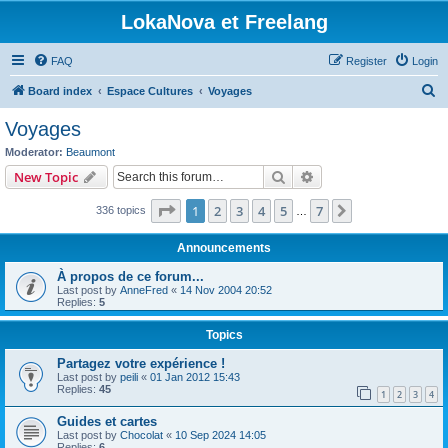
LokaNova et Freelang
FAQ
Register
Login
S
Board index
Espace Cultures
Voyages
e
Voyages
a
Moderator:
Beaumont
r
Search
Advanced search
New Topic
c
Page
1
of
7
1
2
3
4
5
7
Next
336 topics
h
…
Announcements
À propos de ce forum...
Last post by
AnneFred
«
14 Nov 2004 20:52
Replies:
5
Topics
Partagez votre expérience !
Last post by
peili
«
01 Jan 2012 15:43
Replies:
45
1
2
3
4
Guides et cartes
Last post by
Chocolat
«
10 Sep 2024 14:05
Replies:
6