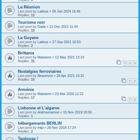
La Réunion
Last post by
Latinus
«
09 Jan 2024 16:46
Replies:
12
Tourisme noir
Last post by
Dada
«
21 Dec 2021 11:44
Replies:
10
La Guyane
Last post by
Latinus
«
27 Sep 2021 16:53
Replies:
2
Brittania
Last post by
Maïwenn
«
12 May 2021 13:19
Replies:
31
1
2
3
Nostalgies ferroviaires
Last post by
Beaumont
«
26 Apr 2021 13:32
Replies:
15
1
2
Arménie
Last post by
Maïwenn
«
23 Mar 2020 12:22
Replies:
17
1
2
Lisbonne et L'algarve
Last post by
Ankhsenamon
«
15 Nov 2019 20:50
Replies:
1
hébergements BERLIN
Last post by
miju
«
26 Nov 2018 17:24
Replies:
2
Toulouse !