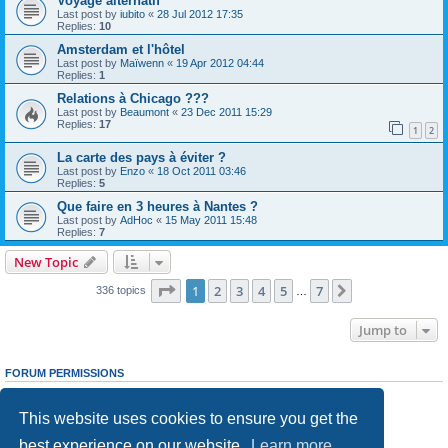
Voyage alternatif
Last post by
iubito
«
28 Jul 2012 17:35
Replies:
10
Amsterdam et l'hôtel
Last post by
Maïwenn
«
19 Apr 2012 04:44
Replies:
1
Relations à Chicago ???
Last post by
Beaumont
«
23 Dec 2011 15:29
Replies:
17
1
2
La carte des pays à éviter ?
Last post by
Enzo
«
18 Oct 2011 03:46
Replies:
5
Que faire en 3 heures à Nantes ?
Last post by
AdHoc
«
15 May 2011 15:48
Replies:
7
New Topic
Page
1
of
7
1
2
3
4
5
7
Next
336 topics
…
Jump to
FORUM PERMISSIONS
You
cannot
post new topics in this forum
You
cannot
reply to topics in this forum
This website uses cookies to ensure you get the
You
cannot
edit your posts in this forum
You
cannot
delete your posts in this forum
best experience on our website.
Learn more