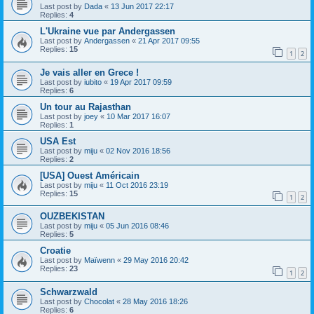
Last post by
Dada
«
13 Jun 2017 22:17
Replies:
4
L'Ukraine vue par Andergassen
Last post by
Andergassen
«
21 Apr 2017 09:55
Replies:
15
1
2
Je vais aller en Grece !
Last post by
iubito
«
19 Apr 2017 09:59
Replies:
6
Un tour au Rajasthan
Last post by
joey
«
10 Mar 2017 16:07
Replies:
1
USA Est
Last post by
miju
«
02 Nov 2016 18:56
Replies:
2
[USA] Ouest Américain
Last post by
miju
«
11 Oct 2016 23:19
Replies:
15
1
2
OUZBEKISTAN
Last post by
miju
«
05 Jun 2016 08:46
Replies:
5
Croatie
Last post by
Maïwenn
«
29 May 2016 20:42
Replies:
23
1
2
Schwarzwald
Last post by
Chocolat
«
28 May 2016 18:26
Replies:
6