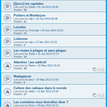
[Quizz] les capitales
Last post by
Dada
«
01 Jul 2014 20:08
Replies:
10
Poitiers et Montluçon
Last post by
miju
«
16 Jun 2014 08:38
Replies:
11
Lourdes
Last post by
Chocolat
«
04 Jun 2014 20:21
Replies:
13
Lisbonne
Last post by
miju
«
27 Apr 2014 22:32
Replies:
3
Les routes à péages et sans péages
Last post by
Dada
«
11 Jun 2013 21:17
Replies:
14
Attention ! jeu addictif
Last post by
Dada
«
20 May 2013 15:16
Replies:
18
1
2
Madagascar
Last post by
joey
«
18 May 2013 22:03
Replies:
5
Culture des cadeaux dans le monde
Last post by
iubito
«
11 Apr 2013 23:18
Replies:
17
1
2
Les croisières vous font-elles rêver ?
Last post by
Enzo
«
03 Apr 2013 22:21