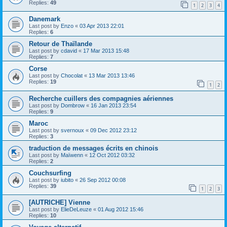
Replies:
49
1
2
3
4
Danemark
Last post by
Enzo
«
03 Apr 2013 22:01
Replies:
6
Retour de Thaïlande
Last post by
cdavid
«
17 Mar 2013 15:48
Replies:
7
Corse
Last post by
Chocolat
«
13 Mar 2013 13:46
Replies:
19
1
2
Recherche cuillers des compagnies aériennes
Last post by
Dombrow
«
16 Jan 2013 23:54
Replies:
9
Maroc
Last post by
svernoux
«
09 Dec 2012 23:12
Replies:
3
traduction de messages écrits en chinois
Last post by
Maïwenn
«
12 Oct 2012 03:32
Replies:
2
Couchsurfing
Last post by
iubito
«
26 Sep 2012 00:08
Replies:
39
1
2
3
[AUTRICHE] Vienne
Last post by
ElieDeLeuze
«
01 Aug 2012 15:46
Replies:
10