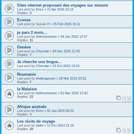
Sites internet proposant des voyages sur mesure
Last post by
Enzo
«
21 Apr 2016 22:14
Replies:
3
Ecosse
Last post by
Sylvain H
«
25 Feb 2016 15:11
je pars 2 mois...
Last post by
Ankhsenamon
«
28 Jan 2016 12:47
Replies:
11
Genève
Last post by
Chocolat
«
30 Dec 2015 21:55
Replies:
7
Je cherche une bogue...
Last post by
Chocolat
«
14 Oct 2015 19:19
Roumanie
Last post by
Andergassen
«
28 Mar 2015 23:32
Replies:
7
la Malaisie
Last post by
Ankhsenamon
«
01 Mar 2015 13:42
Replies:
21
1
2
Afrique australe
Last post by
Enzo
«
02 Jan 2015 06:02
Replies:
3
Les récits de voyage
Last post by
iubito
«
13 Oct 2014 21:16
Replies:
20
1
2