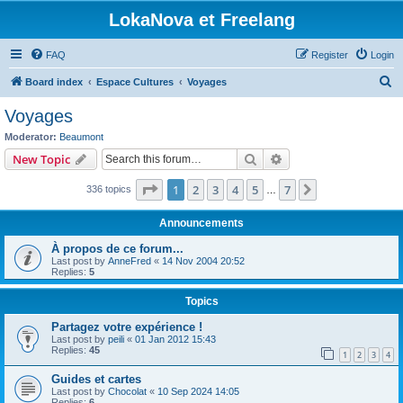
LokaNova et Freelang
FAQ
Register
Login
S
Board index
Espace Cultures
Voyages
e
Voyages
a
Moderator:
Beaumont
r
Search
Advanced search
New Topic
c
Page
1
of
7
1
2
3
4
5
7
Next
336 topics
h
…
Announcements
À propos de ce forum...
Last post by
AnneFred
«
14 Nov 2004 20:52
Replies:
5
Topics
Partagez votre expérience !
Last post by
peili
«
01 Jan 2012 15:43
Replies:
45
1
2
3
4
Guides et cartes
Last post by
Chocolat
«
10 Sep 2024 14:05
Replies:
6