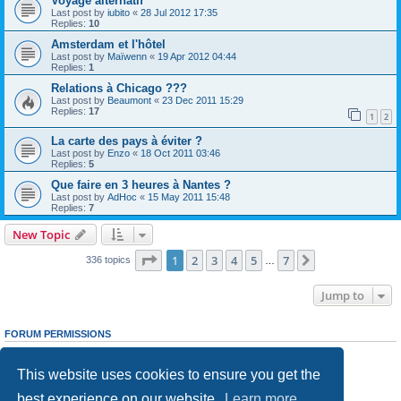
Voyage alternatif
Last post by
iubito
«
28 Jul 2012 17:35
Replies:
10
Amsterdam et l'hôtel
Last post by
Maïwenn
«
19 Apr 2012 04:44
Replies:
1
Relations à Chicago ???
Last post by
Beaumont
«
23 Dec 2011 15:29
Replies:
17
1
2
La carte des pays à éviter ?
Last post by
Enzo
«
18 Oct 2011 03:46
Replies:
5
Que faire en 3 heures à Nantes ?
Last post by
AdHoc
«
15 May 2011 15:48
Replies:
7
New Topic
Page
1
of
7
1
2
3
4
5
7
Next
336 topics
…
Jump to
FORUM PERMISSIONS
You
cannot
post new topics in this forum
You
cannot
reply to topics in this forum
This website uses cookies to ensure you get the
You
cannot
edit your posts in this forum
You
cannot
delete your posts in this forum
best experience on our website.
Learn more