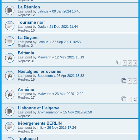
La Réunion
Last post by
Latinus
«
09 Jan 2024 16:46
Replies:
12
Tourisme noir
Last post by
Dada
«
21 Dec 2021 11:44
Replies:
10
La Guyane
Last post by
Latinus
«
27 Sep 2021 16:53
Replies:
2
Brittania
Last post by
Maïwenn
«
12 May 2021 13:19
Replies:
31
1
2
3
Nostalgies ferroviaires
Last post by
Beaumont
«
26 Apr 2021 13:32
Replies:
15
1
2
Arménie
Last post by
Maïwenn
«
23 Mar 2020 12:22
Replies:
17
1
2
Lisbonne et L'algarve
Last post by
Ankhsenamon
«
15 Nov 2019 20:50
Replies:
1
hébergements BERLIN
Last post by
miju
«
26 Nov 2018 17:24
Replies:
2
Toulouse !