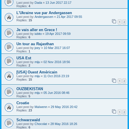
Last post by
Dada
«
13 Jun 2017 22:17
Replies:
4
L'Ukraine vue par Andergassen
Last post by
Andergassen
«
21 Apr 2017 09:55
Replies:
15
1
2
Je vais aller en Grece !
Last post by
iubito
«
19 Apr 2017 09:59
Replies:
6
Un tour au Rajasthan
Last post by
joey
«
10 Mar 2017 16:07
Replies:
1
USA Est
Last post by
miju
«
02 Nov 2016 18:56
Replies:
2
[USA] Ouest Américain
Last post by
miju
«
11 Oct 2016 23:19
Replies:
15
1
2
OUZBEKISTAN
Last post by
miju
«
05 Jun 2016 08:46
Replies:
5
Croatie
Last post by
Maïwenn
«
29 May 2016 20:42
Replies:
23
1
2
Schwarzwald
Last post by
Chocolat
«
28 May 2016 18:26
Replies:
6