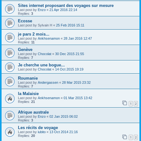
Sites internet proposant des voyages sur mesure
Last post by
Enzo
«
21 Apr 2016 22:14
Replies:
3
Ecosse
Last post by
Sylvain H
«
25 Feb 2016 15:11
je pars 2 mois...
Last post by
Ankhsenamon
«
28 Jan 2016 12:47
Replies:
11
Genève
Last post by
Chocolat
«
30 Dec 2015 21:55
Replies:
7
Je cherche une bogue...
Last post by
Chocolat
«
14 Oct 2015 19:19
Roumanie
Last post by
Andergassen
«
28 Mar 2015 23:32
Replies:
7
la Malaisie
Last post by
Ankhsenamon
«
01 Mar 2015 13:42
Replies:
21
1
2
Afrique australe
Last post by
Enzo
«
02 Jan 2015 06:02
Replies:
3
Les récits de voyage
Last post by
iubito
«
13 Oct 2014 21:16
Replies:
20
1
2