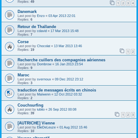
Replies:
49
1
2
3
4
Danemark
Last post by
Enzo
«
03 Apr 2013 22:01
Replies:
6
Retour de Thaïlande
Last post by
cdavid
«
17 Mar 2013 15:48
Replies:
7
Corse
Last post by
Chocolat
«
13 Mar 2013 13:46
Replies:
19
1
2
Recherche cuillers des compagnies aériennes
Last post by
Dombrow
«
16 Jan 2013 23:54
Replies:
9
Maroc
Last post by
svernoux
«
09 Dec 2012 23:12
Replies:
3
traduction de messages écrits en chinois
Last post by
Maïwenn
«
12 Oct 2012 03:32
Replies:
2
Couchsurfing
Last post by
iubito
«
26 Sep 2012 00:08
Replies:
39
1
2
3
[AUTRICHE] Vienne
Last post by
ElieDeLeuze
«
01 Aug 2012 15:46
Replies:
10