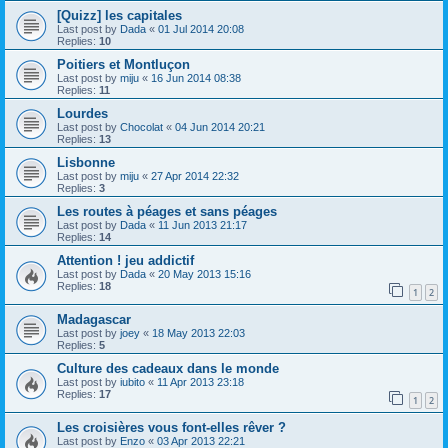
[Quizz] les capitales
Last post by
Dada
«
01 Jul 2014 20:08
Replies:
10
Poitiers et Montluçon
Last post by
miju
«
16 Jun 2014 08:38
Replies:
11
Lourdes
Last post by
Chocolat
«
04 Jun 2014 20:21
Replies:
13
Lisbonne
Last post by
miju
«
27 Apr 2014 22:32
Replies:
3
Les routes à péages et sans péages
Last post by
Dada
«
11 Jun 2013 21:17
Replies:
14
Attention ! jeu addictif
Last post by
Dada
«
20 May 2013 15:16
Replies:
18
1
2
Madagascar
Last post by
joey
«
18 May 2013 22:03
Replies:
5
Culture des cadeaux dans le monde
Last post by
iubito
«
11 Apr 2013 23:18
Replies:
17
1
2
Les croisières vous font-elles rêver ?
Last post by
Enzo
«
03 Apr 2013 22:21