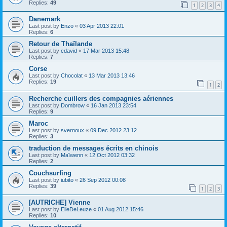
Replies:
49
1
2
3
4
Danemark
Last post by
Enzo
«
03 Apr 2013 22:01
Replies:
6
Retour de Thaïlande
Last post by
cdavid
«
17 Mar 2013 15:48
Replies:
7
Corse
Last post by
Chocolat
«
13 Mar 2013 13:46
Replies:
19
1
2
Recherche cuillers des compagnies aériennes
Last post by
Dombrow
«
16 Jan 2013 23:54
Replies:
9
Maroc
Last post by
svernoux
«
09 Dec 2012 23:12
Replies:
3
traduction de messages écrits en chinois
Last post by
Maïwenn
«
12 Oct 2012 03:32
Replies:
2
Couchsurfing
Last post by
iubito
«
26 Sep 2012 00:08
Replies:
39
1
2
3
[AUTRICHE] Vienne
Last post by
ElieDeLeuze
«
01 Aug 2012 15:46
Replies:
10