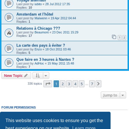
Voyage alternatif
Last post by
iubito
«
28 Jul 2012 17:35
Replies:
10
Amsterdam et l'hôtel
Last post by
Maïwenn
«
19 Apr 2012 04:44
Replies:
1
Relations à Chicago ???
Last post by
Beaumont
«
23 Dec 2011 15:29
Replies:
17
1
2
La carte des pays à éviter ?
Last post by
Enzo
«
18 Oct 2011 03:46
Replies:
5
Que faire en 3 heures à Nantes ?
Last post by
AdHoc
«
15 May 2011 15:48
Replies:
7
New Topic
Page
1
of
7
1
2
3
4
5
7
Next
336 topics
…
Jump to
FORUM PERMISSIONS
You
cannot
post new topics in this forum
You
cannot
reply to topics in this forum
This website uses cookies to ensure you get the
You
cannot
edit your posts in this forum
You
cannot
delete your posts in this forum
best experience on our website.
Learn more