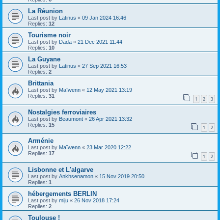
La Réunion
Last post by
Latinus
«
09 Jan 2024 16:46
Replies:
12
Tourisme noir
Last post by
Dada
«
21 Dec 2021 11:44
Replies:
10
La Guyane
Last post by
Latinus
«
27 Sep 2021 16:53
Replies:
2
Brittania
Last post by
Maïwenn
«
12 May 2021 13:19
Replies:
31
1
2
3
Nostalgies ferroviaires
Last post by
Beaumont
«
26 Apr 2021 13:32
Replies:
15
1
2
Arménie
Last post by
Maïwenn
«
23 Mar 2020 12:22
Replies:
17
1
2
Lisbonne et L'algarve
Last post by
Ankhsenamon
«
15 Nov 2019 20:50
Replies:
1
hébergements BERLIN
Last post by
miju
«
26 Nov 2018 17:24
Replies:
2
Toulouse !