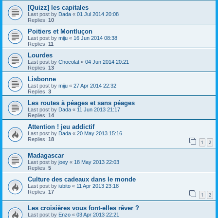
[Quizz] les capitales
Last post by
Dada
«
01 Jul 2014 20:08
Replies:
10
Poitiers et Montluçon
Last post by
miju
«
16 Jun 2014 08:38
Replies:
11
Lourdes
Last post by
Chocolat
«
04 Jun 2014 20:21
Replies:
13
Lisbonne
Last post by
miju
«
27 Apr 2014 22:32
Replies:
3
Les routes à péages et sans péages
Last post by
Dada
«
11 Jun 2013 21:17
Replies:
14
Attention ! jeu addictif
Last post by
Dada
«
20 May 2013 15:16
Replies:
18
1
2
Madagascar
Last post by
joey
«
18 May 2013 22:03
Replies:
5
Culture des cadeaux dans le monde
Last post by
iubito
«
11 Apr 2013 23:18
Replies:
17
1
2
Les croisières vous font-elles rêver ?
Last post by
Enzo
«
03 Apr 2013 22:21