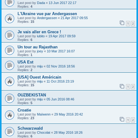
Last post by
Dada
«
13 Jun 2017 22:17
Replies:
4
L'Ukraine vue par Andergassen
Last post by
Andergassen
«
21 Apr 2017 09:55
Replies:
15
1
2
Je vais aller en Grece !
Last post by
iubito
«
19 Apr 2017 09:59
Replies:
6
Un tour au Rajasthan
Last post by
joey
«
10 Mar 2017 16:07
Replies:
1
USA Est
Last post by
miju
«
02 Nov 2016 18:56
Replies:
2
[USA] Ouest Américain
Last post by
miju
«
11 Oct 2016 23:19
Replies:
15
1
2
OUZBEKISTAN
Last post by
miju
«
05 Jun 2016 08:46
Replies:
5
Croatie
Last post by
Maïwenn
«
29 May 2016 20:42
Replies:
23
1
2
Schwarzwald
Last post by
Chocolat
«
28 May 2016 18:26
Replies:
6