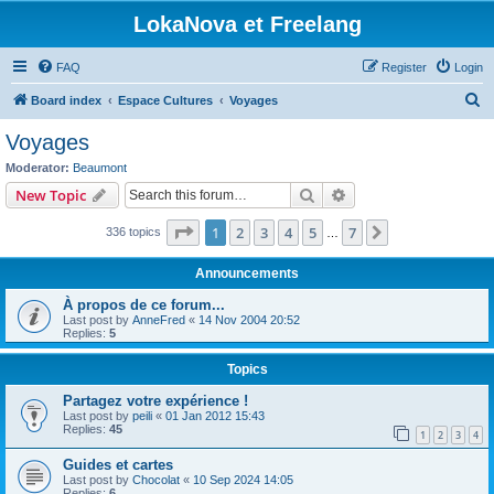
LokaNova et Freelang
FAQ
Register
Login
S
Board index
Espace Cultures
Voyages
e
Voyages
a
Moderator:
Beaumont
r
Search
Advanced search
New Topic
c
Page
1
of
7
1
2
3
4
5
7
Next
336 topics
h
…
Announcements
À propos de ce forum...
Last post by
AnneFred
«
14 Nov 2004 20:52
Replies:
5
Topics
Partagez votre expérience !
Last post by
peili
«
01 Jan 2012 15:43
Replies:
45
1
2
3
4
Guides et cartes
Last post by
Chocolat
«
10 Sep 2024 14:05
Replies:
6