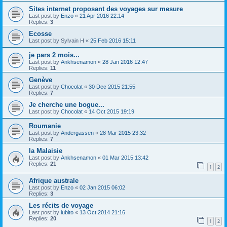
Sites internet proposant des voyages sur mesure
Last post by
Enzo
«
21 Apr 2016 22:14
Replies:
3
Ecosse
Last post by
Sylvain H
«
25 Feb 2016 15:11
je pars 2 mois...
Last post by
Ankhsenamon
«
28 Jan 2016 12:47
Replies:
11
Genève
Last post by
Chocolat
«
30 Dec 2015 21:55
Replies:
7
Je cherche une bogue...
Last post by
Chocolat
«
14 Oct 2015 19:19
Roumanie
Last post by
Andergassen
«
28 Mar 2015 23:32
Replies:
7
la Malaisie
Last post by
Ankhsenamon
«
01 Mar 2015 13:42
Replies:
21
1
2
Afrique australe
Last post by
Enzo
«
02 Jan 2015 06:02
Replies:
3
Les récits de voyage
Last post by
iubito
«
13 Oct 2014 21:16
Replies:
20
1
2