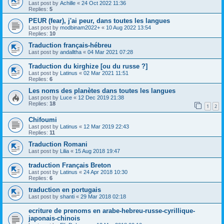
Last post by
Achille
«
24 Oct 2022 11:36
Replies:
5
PEUR (fear), j'ai peur, dans toutes les langues
Last post by
modbinam2022+
«
10 Aug 2022 13:54
Replies:
10
Traduction français-hébreu
Last post by
andalltha
«
04 Mar 2021 07:28
Traduction du kirghize [ou du russe ?]
Last post by
Latinus
«
02 Mar 2021 11:51
Replies:
6
Les noms des planètes dans toutes les langues
Last post by
Luce
«
12 Dec 2019 21:38
Replies:
18
1
2
Chifoumi
Last post by
Latinus
«
12 Mar 2019 22:43
Replies:
11
Traduction Romani
Last post by
Lilia
«
15 Aug 2018 19:47
traduction Français Breton
Last post by
Latinus
«
24 Apr 2018 10:30
Replies:
6
traduction en portugais
Last post by
shanti
«
29 Mar 2018 02:18
ecriture de prenoms en arabe-hebreu-russe-cyrillique-
japonais-chinois