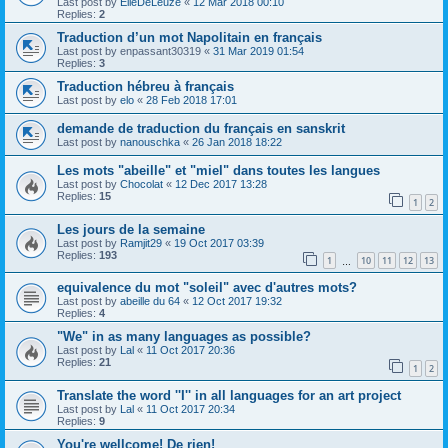
Last post by
ElieDeLeuze
«
12 Mar 2018 00:10
Replies:
2
Traduction d’un mot Napolitain en français
Last post by
enpassant30319
«
31 Mar 2019 01:54
Replies:
3
Traduction hébreu à français
Last post by
elo
«
28 Feb 2018 17:01
demande de traduction du français en sanskrit
Last post by
nanouschka
«
26 Jan 2018 18:22
Les mots "abeille" et "miel" dans toutes les langues
Last post by
Chocolat
«
12 Dec 2017 13:28
Replies:
15
1
2
Les jours de la semaine
Last post by
Ramjit29
«
19 Oct 2017 03:39
Replies:
193
1
10
11
12
13
…
equivalence du mot "soleil" avec d'autres mots?
Last post by
abeille du 64
«
12 Oct 2017 19:32
Replies:
4
"We" in as many languages as possible?
Last post by
Lal
«
11 Oct 2017 20:36
Replies:
21
1
2
Translate the word ''I'' in all languages for an art project
Last post by
Lal
«
11 Oct 2017 20:34
Replies:
9
You're wellcome! De rien!