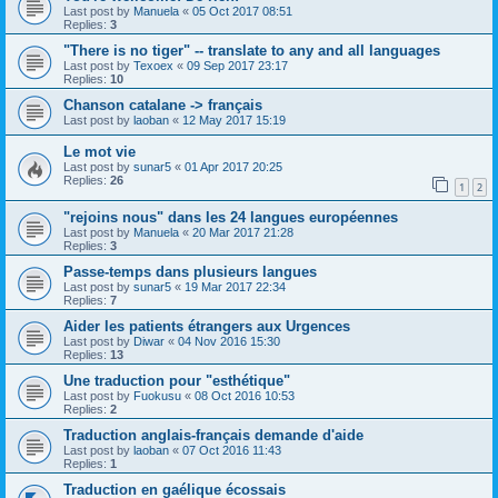
Last post by
Manuela
«
05 Oct 2017 08:51
Replies:
3
"There is no tiger" -- translate to any and all languages
Last post by
Texoex
«
09 Sep 2017 23:17
Replies:
10
Chanson catalane -> français
Last post by
laoban
«
12 May 2017 15:19
Le mot vie
Last post by
sunar5
«
01 Apr 2017 20:25
Replies:
26
1
2
"rejoins nous" dans les 24 langues européennes
Last post by
Manuela
«
20 Mar 2017 21:28
Replies:
3
Passe-temps dans plusieurs langues
Last post by
sunar5
«
19 Mar 2017 22:34
Replies:
7
Aider les patients étrangers aux Urgences
Last post by
Diwar
«
04 Nov 2016 15:30
Replies:
13
Une traduction pour "esthétique"
Last post by
Fuokusu
«
08 Oct 2016 10:53
Replies:
2
Traduction anglais-français demande d'aide
Last post by
laoban
«
07 Oct 2016 11:43
Replies:
1
Traduction en gaélique écossais