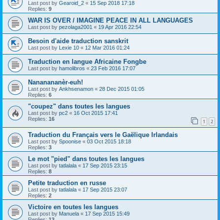
Last post by
Gearoid_2
«
15 Sep 2018 17:18
Replies:
9
WAR IS OVER / IMAGINE PEACE IN ALL LANGUAGES
Last post by
pezolaga2001
«
19 Apr 2016 22:54
Besoin d'aide traduction sanskrit
Last post by
Lexie 10
«
12 Mar 2016 01:24
Traduction en langue Africaine Fongbe
Last post by
hamolibros
«
23 Feb 2016 17:07
Nananananèr-euh!
Last post by
Ankhsenamon
«
28 Dec 2015 01:05
Replies:
6
"coupez" dans toutes les langues
Last post by
pc2
«
16 Oct 2015 17:41
Replies:
16
1
2
Traduction du Français vers le Gaëlique Irlandais
Last post by
Spoonise
«
03 Oct 2015 18:18
Replies:
3
Le mot "pied" dans toutes les langues
Last post by
tatlalala
«
17 Sep 2015 23:15
Replies:
8
Petite traduction en russe
Last post by
tatlalala
«
17 Sep 2015 23:07
Replies:
2
Victoire en toutes les langues
Last post by
Manuela
«
17 Sep 2015 15:49
Replies:
13