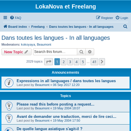
LokaNova et Freelang
FAQ
Register
Login
S
Board index
Freelang
Dans toutes les langues - In all languages
e
Dans toutes les langues - In all languages
a
Moderators:
kokoyaya
,
Beaumont
r
Search
Advanced search
New Topic
c
Page
1
of
41
1
2
3
4
5
41
Next
2029 topics
h
…
Announcements
Expressions in all languages / dans toutes les langues
Last post by
Beaumont
«
06 Sep 2017 12:20
Topics
Please read this before posting a request...
Last post by
Beaumont
«
19 May 2004 18:07
Avant de demander une traduction, merci de lire ceci...
Last post by
Beaumont
«
19 May 2004 17:50
De quelle langue asiatique s'agit-il ?