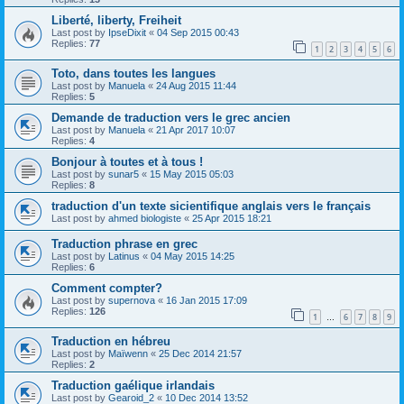
Liberté, liberty, Freiheit
Last post by
IpseDixit
«
04 Sep 2015 00:43
Replies:
77
1
2
3
4
5
6
Toto, dans toutes les langues
Last post by
Manuela
«
24 Aug 2015 11:44
Replies:
5
Demande de traduction vers le grec ancien
Last post by
Manuela
«
21 Apr 2017 10:07
Replies:
4
Bonjour à toutes et à tous !
Last post by
sunar5
«
15 May 2015 05:03
Replies:
8
traduction d'un texte sicientifique anglais vers le français
Last post by
ahmed biologiste
«
25 Apr 2015 18:21
Traduction phrase en grec
Last post by
Latinus
«
04 May 2015 14:25
Replies:
6
Comment compter?
Last post by
supernova
«
16 Jan 2015 17:09
Replies:
126
1
6
7
8
9
…
Traduction en hébreu
Last post by
Maïwenn
«
25 Dec 2014 21:57
Replies:
2
Traduction gaélique irlandais
Last post by
Gearoid_2
«
10 Dec 2014 13:52